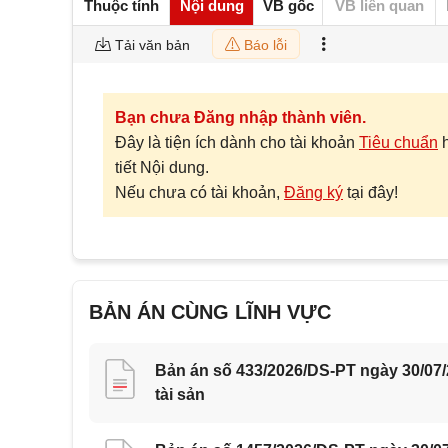
Thuộc tính
Nội dung
VB gốc
VB liên quan
Tải văn bản
Báo lỗi
Bạn chưa Đăng nhập thành viên.
Đây là tiện ích dành cho tài khoản
Tiêu chuẩn
tiết Nội dung.
Nếu chưa có tài khoản,
Đăng ký
tại đây!
BẢN ÁN CÙNG LĨNH VỰC
Bản án số 433/2026/DS-PT ngày 30/07
tài sản