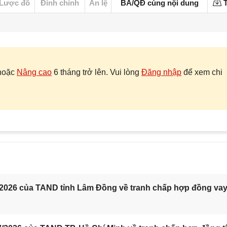
Lược đồ
Đính chính
Án lệ
BA/QĐ cùng nội dung
T
hoặc
Nâng cao
6 tháng trở lên. Vui lòng
Đăng nhập
để xem chi
/2026 của TAND tỉnh Lâm Đồng về tranh chấp hợp đồng va