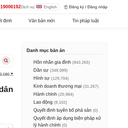
19006192
Dịch vụ
English
Đăng ký
/
Đăng nhập
t định
Văn bản mới
Tin pháp luật
Danh mục bản án
Hôn nhân gia đình
(843,265)
Dân sự
(348,089)
g cao
Hình sự
(129,704)
Kinh doanh thương mại
(31,267)
 dân
Hành chính
(20,984)
Lao động
(8,102)
Quyết định tuyên bố phá sản
(0)
Quyết định áp dụng biện pháp xử
lý hành chính
(0)