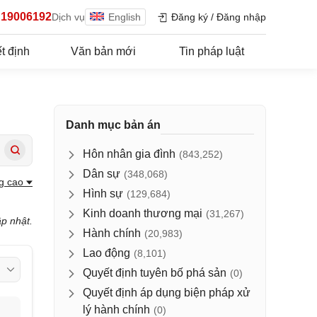
19006192
Dịch vụ
English
Đăng ký
/
Đăng nhập
t định
Văn bản mới
Tin pháp luật
Danh mục bản án
Hôn nhân gia đình
(843,252)
Dân sự
(348,068)
g cao
Hình sự
(129,684)
Kinh doanh thương mại
(31,267)
ập nhật.
Hành chính
(20,983)
Lao động
(8,101)
Quyết định tuyên bố phá sản
(0)
Quyết định áp dụng biện pháp xử
lý hành chính
(0)