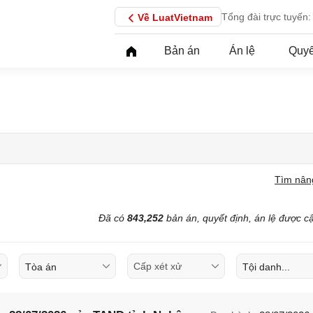
Tổng đài trực tuyến:
Về LuatVietnam
Bản án
Án lệ
Quyế
Tìm nân
Đã có
843,252
bản án, quyết định, án lệ được c
Tòa án
Tội danh...