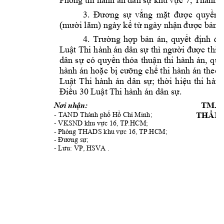

















































































Nơi
nhận:
TM.
HẨM
THẨM
































