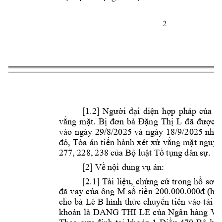





































































































