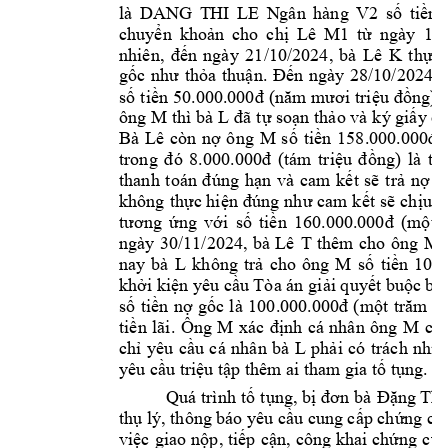


























































































































































































































