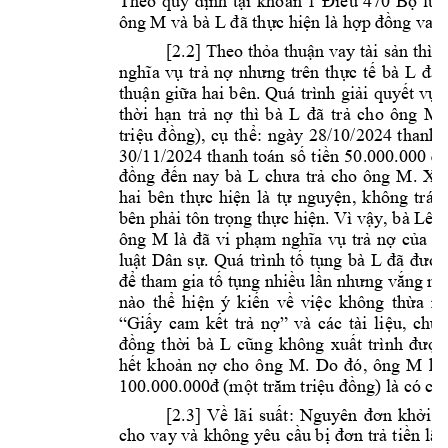












































































































































































































































