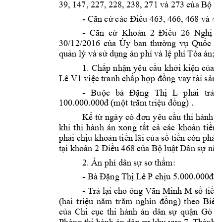






































































































































































































