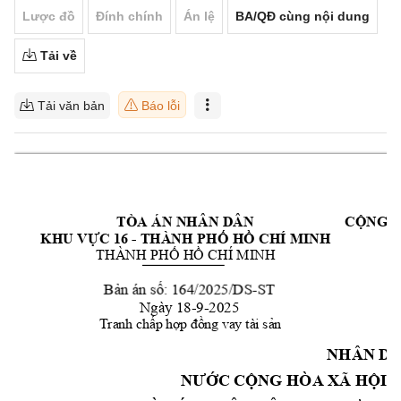
Lược đồ
Đính chính
Án lệ
BA/QĐ cùng nội dung
Tải về
Tải văn bản
Báo lỗi
TÒA
ÁN
NHÂN
DÂN
CỘNG
KHU
VỰC
16
-
T
HÀNH
PHỐ
HỒ
CHÍ
MINH





















NHÂN
D
NƯỚC
CỘNG
HÒA
XÃ
HỘI