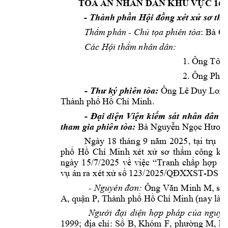
TÒA
ÁN
NHÂN
DÂN
KHU
VỰC
16,
-
Thành
phần
Hội
đồng
xét
xử
sơ
th
Thẩm
p
hán
-
Chủ
tọa
phiên
tòa



Các
Hội
t
hẩm
n
hân
dân:







-
Thư
ký
phiên
tòa:









-
Đại
diện
Viện
k
iểm
sát
nhân
dân
k
tham
gia
p
hiên
tòa:









































-
Ng
uyên
đơn:















Người
đại
diện
hợp
pháp
của
nguyê









