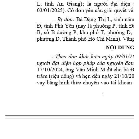



















-
Bị
đơn:









































NỘI
DUNG

Theo
đơn
khởi
kiện
ngày
09/01/202
người
đại
d
iện
hợp
pháp
của
nguyên
đơn
l




























