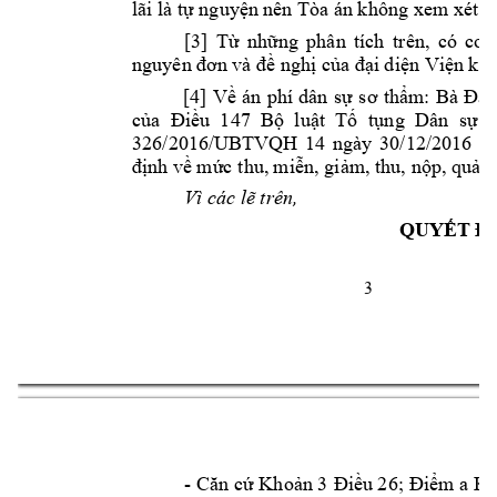

































































Vì
các
lẽ
trên,
QUYẾT
Đ










