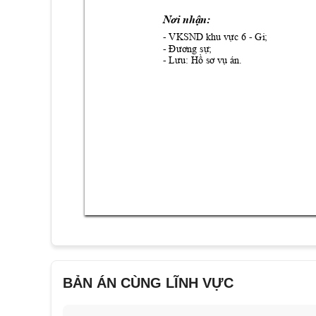
N
ơi nhận:
- VKSND 
- 
Gi
; 
k
hu vực 6 
- 
Đương sự;
- 
Lưu: Hồ sơ v
ụ án.
BẢN ÁN CÙNG LĨNH VỰC