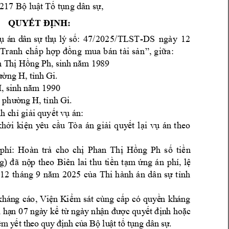
 217 Bộ luậ
t Tố tụng dân 
sự,
: 
QUYẾT ĐỊNH
: 
47
/202
5
/
TL
ST
-
DS
ng
à
y 
12
ụ
á
n
d
â
n
sự
t
h
ụ 
l
ý
s
ố
“T
r
a
nh
chấ
p
 h
ợp
 đ
ồn
g
mu
a
 b
án
 t
à
i
 sả
n
”
, g
i
ữa
:
n T
hị H
ồng P
h, si
nh nă
m 19
89
. 
ường
 H
, tỉn
h Gi
H
, 
sinh 
năm 
1990
.
, phư
ờng 
H, 
tỉnh 
Gi
nh c
h
ỉ giải 
quyết vụ án:
khởi 
k
i
ện 
y
êu
cầu 
T
ò
a 
án 
g
iải 
quy
ết 
lại 
vụ 
án 
t
heo 
phí: 
Hoàn 
t
rả 
cho 
chị 
Phan 
Thị 
Hồng 
Ph
s
ố 
tiền 
g)
đã 
nộ
p 
theo 
Bi
ên 
lai 
thu 
t
i
ền 
tạm 
ứng 
án 
phí
, 
lệ 
12
tháng 
9 
5 
năm 
202
của 
Thi 
hành 
án 
d
ân 
sự 
tỉnh 
kh
án
g 
cá
o,
kh
án
g 
Vi
ện
K
iểm
sát
cù
ng 
cấ
p 
có
qu
yề
n
i hạ
n 
07
ngà
y
kể
từ
ng
ày
nh
ận đư
ợc quy
ết
địn
h 
ho
ặc
a 
êm
 y
ết 
th
eo 
qu
y 
địn
h 
củ
Bộ 
lu
ật 
tố
 tụ
ng 
dâ
n 
sự
.