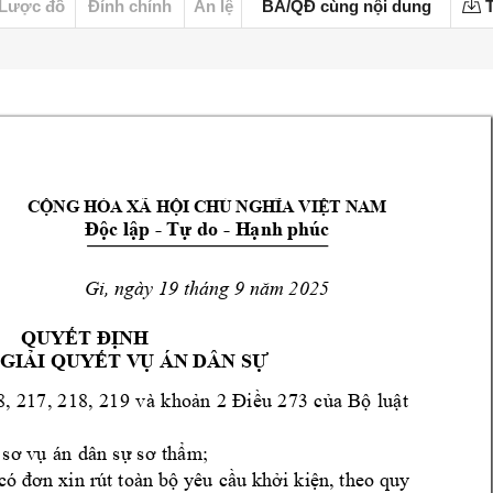
Lược đồ
Đính chính
Án lệ
BA/QĐ cùng nội dung
T
CỘNG HÒA XÃ HỘI CHỦ NGHĨA VIỆT NAM
- 
- 
Độc lập 
Tự do 
H
ạnh phúc
Gi
, ngày 19 tháng 9 
25
năm 20
QUYẾT ĐỊNH
 GIẢ
I QUYẾT V
Ụ ÁN DÂ
N SỰ
8
, 
2
17
,
 2
18
,
21
9
v
à
k
ho
ản
2
Đi
ề
u
 2
73
c
ủa
Bộ
l
uậ
t 
án
 s
ơ 
vụ
d
ân
 s
ự 
s
ơ 
th
ẩ
m;
có 
đ
ơn 
xin 
rút 
toàn 
bộ 
yêu 
cầu 
khởi 
kiện, 
theo 
quy 