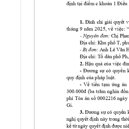
định tại điểm
 c khoản 1 Điề
u
1.
Đ
ì
n
h 
c
h
ỉ
g
iả
i
q
u
y
ế
t
v
th
á
ng
 9
5
,
n
ăm 
2
02
v
ề
 v
i
ệc
:
 
- 
C
hị Ph
a
Nguy
ên đơ
n:
Địa
 chỉ:
 K
hu ph
ố T,
 p
h
n 
- 
A
nh Lê
 Vă
Bị 
đơn:
Ph
Địa
 chỉ:
 T
ổ dâ
n phố
2.
Hậu quả c
ủ
a
việc đì
- 
Đương 
sự 
có 
quyền 
quy định của 
pháp luật.
- 
Về
ti
ền 
tạm 
ứng
án 
3
ba
00.000đ 
(
trăm 
nghìn 
đồn
phí 
Tòa 
án 
2216 
ngày 
số 
000
Gi
. 
3.
Đư
ơn
g 
sự
có
quy
ề
n 
nghị
qu
yế
t địn
h 
nà
y
tro
ng
th
ờ
kể
 t
ừ 
ngà
y 
quy
ết
 đ
ịn
h 
đư
ợc
n
i