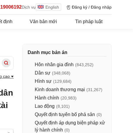
19006192
Dịch vụ
English
Đăng ký
/
Đăng nhập
t định
Văn bản mới
Tin pháp luật
Danh mục bản án
Hôn nhân gia đình
(843,252)
Dân sự
(348,068)
g cao
Hình sự
(129,684)
Kinh doanh thương mại
(31,267)
 dân
Hành chính
(20,983)
tài
Lao động
(8,101)
Quyết định tuyên bố phá sản
(0)
Quyết định áp dụng biện pháp xử
lý hành chính
(0)