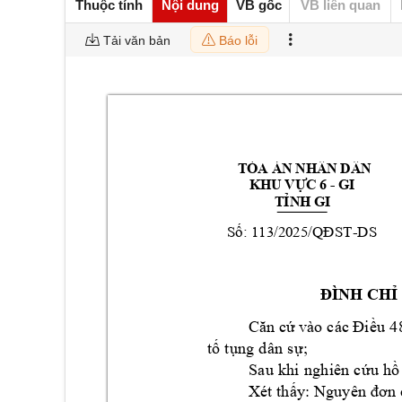
Thuộc tính
Nội dung
VB gốc
VB liên quan
Tải văn bản
Báo lỗi
TÒA ÁN NHÂN DÂN 
- 
GI
KHU VỰC 6 
GI
TỈNH 
 113/2025
ST
-
DS
Số:
/QĐ
ĐÌNH CHỈ
các 
4
Căn cứ vào 
Đi
ều
tố
 t
ụ
ng
 d
ân
s
ự;
Sa
u
 k
hi
n
gh
iê
n
 c
ứu
 h
ồ
N
Xét 
thấy:
guyên 
đơn 