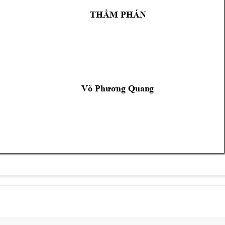
THẨM PHÁ
N
Võ Phương Quan
g