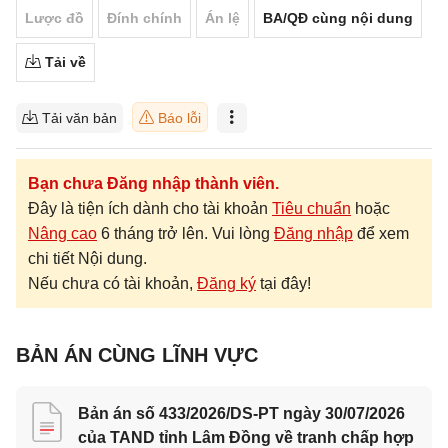
Lược đồ
Đính chính
Án lệ
BA/QĐ cùng nội dung
Tải về
Tải văn bản
Báo lỗi
Bạn chưa Đăng nhập thành viên.
Đây là tiện ích dành cho tài khoản
Tiêu chuẩn
hoặc
Nâng cao
6 tháng trở lên. Vui lòng
Đăng nhập
để xem
chi tiết Nội dung.
Nếu chưa có tài khoản,
Đăng ký
tại đây!
BẢN ÁN CÙNG LĨNH VỰC
Bản án số 433/2026/DS-PT ngày 30/07/2026
của TAND tỉnh Lâm Đồng về tranh chấp hợp