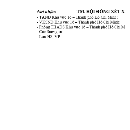
T
Nơi nhận:
M. HỘI ĐỒNG XÉT XỬ
- 
TAND
 Khu vực 16 –
Thành phố Hồ Ch
í Minh;          
- 
VKSN
D Khu vực 16 –
Thành phố Hồ Ch
í Minh;     
- 
Phòng THAD
S Khu vực 16 –
Thành
 phố Hồ Chí M
inh
- 
Các đương sự
;
- 
Lưu HS, VP.