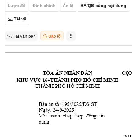
Lược đồ
Đính chính
Án lệ
BA/QĐ cùng nội dung
Tải về
Tải văn bản
Báo lỗi
TÒA ÁN NHÂN DÂ
N 
CỘNG
KHU VỰC 16–T
HÀNH PHỐ HỒ CHÍ MIN
H
THÀNH PHỐ HỒ CHÍ
 MINH
-
ST
Bản án số: 195/2025/D
S
Ngày: 24
-9-2025 
V/v 
tranh 
chấp 
h
ợp 
đồng 
tín
dụng.
NHÂ