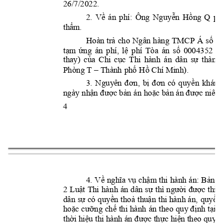
26/7/2022. 
2. 
Về 
án 
phí:
Ông 
Ng
uyễn 
Hồng 
Q
ph
thẩm.
Ng
ân 
hàng 
TMCP 
Á 
Hoàn 
trả 
cho 
số 
ti
tạm 
ứng 
án 
phí, 
lệ 
phí 
Tòa 
á
n 
số 
0004352 
n
thay) 
của 
Chi 
cục 
Thi 
hành 
án 
dân 
sự 
thành 
Phòng T
.
–
Thành 
phố Hồ Chí Minh)
3. 
Nguyên 
đơ
n, 
bị 
đơn 
có 
quyề
n 
kháng
ngày nhận được bản án
 hoặc bản án được niêm
4 
4. 
Về 
nghĩa 
vụ 
chậm 
thi 
hành 
án: 
Bản 
á
2 
Luật 
Thi 
hà
nh 
án 
dân 
sự 
thì 
người 
được 
thi
h
dân sự
 có 
quyền 
thoả 
thuận 
thi hà
nh án,
quyền 
hoặc cư
ỡng 
chế 
thi 
hành 
án t
heo 
quy đ
ịnh t
ại 
c
thời hiệu thi hành án đ
ược thực hiện theo quy
 