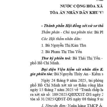
NƯỚC CỘNG HÒA 
XÃ H
TÒA ÁN NHÂN DÂ
N KHU VỰC
- 
Thành phần Hội đồ
ng xét xử sơ thẩm
- 
Thẩm phán 
Chủ
 tọa phiên tòa:
Bà Ph
Các Hội thẩm nhân dâ
n: 
1. Bà Nguyễn Thị Kim 
Thu
2. Bà Phạm Thị T
hu Yến
- 
Thư 
ký p
hiên toà:
Bà 
Thái 
Thị 
Yến 
T
phố Hồ Chí Minh. 
Đại 
diện 
Viện 
kiểm 
s
át 
nhân 
dân 
Khu
gia phiên tòa:
- 
Bà Ngu
yễn Thúy An 
Kiể
m sát 
Ngày 
24 
tháng 
9 
năm 
2025, 
tại 
phòng 
x
phố 
Hồ
Chí 
Minh
xét 
xử 
sơ 
thẩm 
công 
khai 
ngày 15 
tháng 7 
năm 
2025 về
 “Tranh 
chấp hợ
p
-DS 
ngày 
22 
ra 
xét 
xử 
số:
189/2
025/QĐXXST
-
tòa số 31/2025/Q
ĐST
DS ngày 08 tháng 
9 năm
Ngân 
hàng 
TMCP 
Á
1. 
Nguy
ên 
đơn:
;
đ