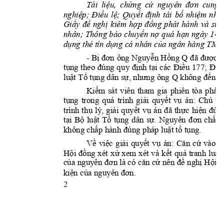
Tài 
liệu, 
chứng 
cứ  nguyên 
đơn 
cung 
nghiệp; 
Điề
u 
lệ; 
Quyết
định 
tái 
bổ 
n
hiệm 
nh
â
Giấy 
đề 
nghị
kiêm 
hợp 
đồng 
phát 
hành 
và 
sử 
nhân; Thôn
g báo 
chuyển 
nợ 
quá 
hạn ngày 
14
/
ngân hàn
g TMC
dụng thẻ tín dụng cá n
hân của 
- 
Bị đơn 
ông Nguyễ
n Hồng Q
đã được 
tụng the
o đú
ng q
uy 
định 
tại 
các 
Điều 
177; 
Điều
Q 
luật Tố tụng dân sự, n
hưng ông 
không đến T
Kiểm 
sát 
viên 
tham 
gia 
phiên 
tòa 
phát 
tụng 
trong 
quá 
trình 
gi
ải 
quyết 
vụ 
án: 
Chủ 
tọ
trình 
th
ụ 
lý, 
giải
quyết
vụ 
án 
đã 
thực
hiện
đún
tại 
Bộ 
luật 
Tố 
tụng 
dân 
sự. 
Nguyê
n 
đơn 
chấp 
không chấp hành đúng 
pháp luật tố tụng.
Về 
việc 
giải 
quyết 
vụ 
án: 
Căn 
cứ 
vào 
h
Hội 
đồng 
xét 
xử 
xem 
x
ét 
và 
kết
quả 
tranh
luận
của nguyên đ
ơn là có 
căn cứ
 nên đề 
nghị Hội 
đ
kiện của nguyên đơn.
2 