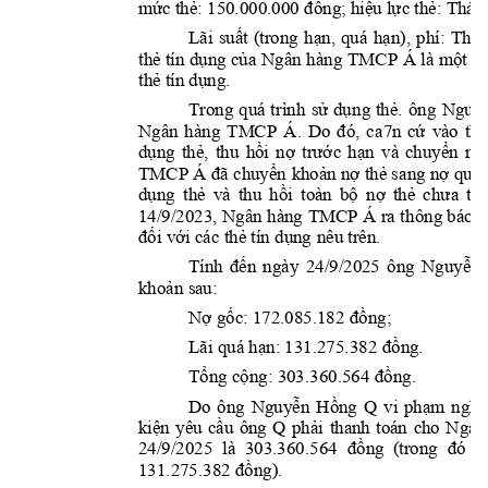
mức thẻ: 150.000.000
 đồng; hiệu lực thẻ: Thá
n
Lã
i 
suất 
(trong 
hạn, 
quá 
hạn), 
phí: 
Theo
Ngân
 hàng 
TMCP 
Á 
thẻ tín 
dụng của 
là
 một 
p
thẻ tín dụng.
ôn
g 
Trong 
quá 
trình
sử 
dụn
g 
thẻ. 
Nguyễ
Ngân 
hàng
TMCP 
Á
. 
Do 
đó, 
ca
7n 
cứ 
vào 
thỏ
dụng 
thẻ, 
thu 
hồi 
nợ 
trước 
hạn 
và 
chuyển 
nợ
TMCP Á 
đã chuyển
 khoản nợ thẻ sa
ng nợ quá 
dụng 
thẻ 
và 
thu 
hồi 
toàn 
bộ 
nợ 
thẻ 
chưa 
th
14/9/2023, Ngân
 hàng 
TMCP Á
 ra th
ông báo 
c
đối với các thẻ tín dụng
 nêu trên.
Tính 
đến 
ngày 
24/9/2025 
ông 
Nguyễn 
khoản sau:
Nợ gốc: 172.085.182 đ
ồng;
Lãi quá hạn: 131.275.3
82 đồng.
Tổng cộng: 303.360
.56
4 đồng.
Do 
ông 
g
Q 
Nguyễn 
Hồn
vi 
phạm 
nghĩ
Q 
N
gân
kiện 
yêu 
cầu 
ông 
phải 
thanh 
toán 
cho 
24/9/2025 
là  303.360.564 
đồng  (trong 
đó  N
131.275.382 đồng).