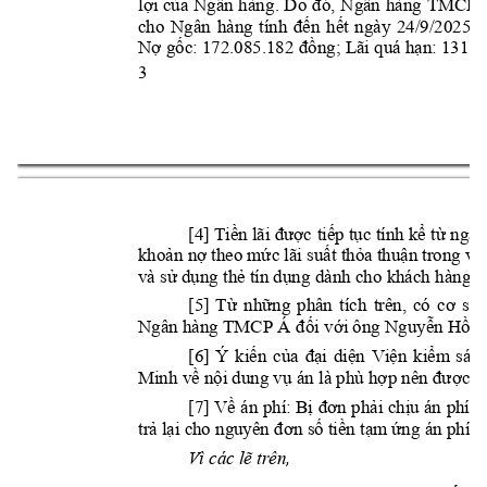
Ngân
hàng 
TMCP
lợi 
của 
Ngân 
hàn
g. 
Do 
đó, 
cho 
Ngân 
hàng 
tính 
đến 
hết 
ngày 
24/9/2025 
t
Nợ gốc: 172.085.182 đ
ồng; Lãi quá hạn: 131.
2
3 
[4] Tiền lãi được
 tiếp tục tính kể
 từ ngày
khoản
nợ theo mức lãi 
suất thỏa thuận trong
v
ă
và sử dụng thẻ tín dụn
g dành cho khách hàn
g c
[5] 
Từ 
những 
phân 
tíc
h 
trên, 
có
cơ 
sở 
Ngân hàng TMCP Á
ông 
đ
ối với 
Nguyễn Hồ
n
[6] 
Ý 
kiến 
của 
đại 
diệ
n 
Viện 
kiểm 
sát
Minh về nội dung vụ á
n là phù hợp nên đư
ợc H
[7] Về 
án 
phí: Bị 
đơn 
phải 
chịu án 
phí 
d
trả lại cho nguyên đ
ơn số tiền tạm ứng án phí
 đ
Vì các lẽ trên,