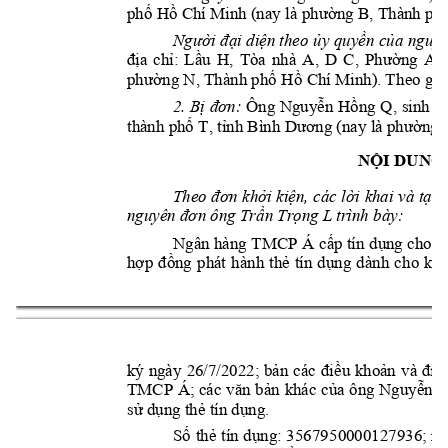
phố Hồ Chí Minh (nay 
là phường B, Thành ph
Người 
đại 
diện the
o ủy
 quyền 
của 
nguyê
địa 
chỉ: 
Lầu
H, 
Tòa 
nhà 
A,
D 
C, 
Phường 
A, 
phường N, Thành phố 
Hồ Chí Minh). Th
eo giấ
Ông 
2. Bị 
đơn: 
Nguyễn 
Hồng 
Q, 
sinh n
thành
phố T, tỉnh Bình 
Dương (nay là phường 
NỘI DUNG 
i 
ki
n, 
các 
l
i 
khai 
và 
t
Theo 
đơn 
khở
ệ
ờ
ại 
 trình bày: 
nguyên đơn ông Trầ
n Trọng L
Ngân hàng 
TMCP 
Á 
c
ấp tín d
ụng cho 
ô
hợp 
đồng 
phát 
hành 
thẻ 
tín 
dụng 
dành 
ch
o 
khá
ký 
ngày 
26/7/2022; 
bả
n 
các 
điều 
khoản 
và 
điều
TMCP 
Á
; các
văn 
bản 
khác 
của 
ông 
Nguyễn 
H
sử dụng thẻ tín dụng.
Số 
thẻ 
tín 
dụng: 
35679
50000127936; 
ng