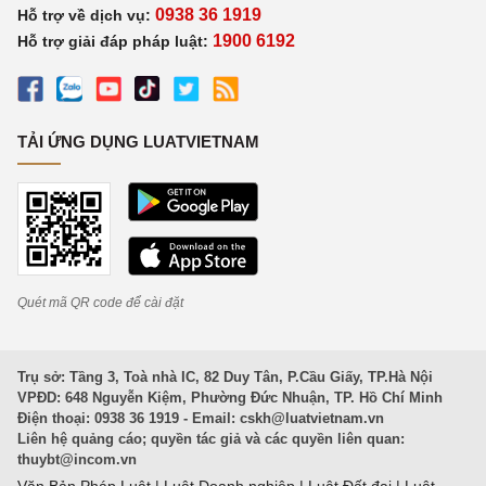
0938 36 1919
Hỗ trợ về dịch vụ:
1900 6192
Hỗ trợ giải đáp pháp luật:
TẢI ỨNG DỤNG LUATVIETNAM
Quét mã QR code để cài đặt
Trụ sở: Tầng 3, Toà nhà IC, 82 Duy Tân, P.Cầu Giấy, TP.Hà Nội
VPĐD: 648 Nguyễn Kiệm, Phường Đức Nhuận, TP. Hồ Chí Minh
Điện thoại: 0938 36 1919 - Email:
cskh@luatvietnam.vn
Liên hệ quảng cáo; quyền tác giả và các quyền liên quan:
thuybt@incom.vn
Văn Bản Pháp Luật
|
Luật Doanh nghiệp
|
Luật Đất đai
|
Luật