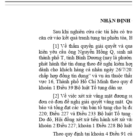
NHẬN ĐỊNH C
Sau 
khi 
ng
hiên 
c
u 
các 
tài 
li
u 
có 
trong
ứ
ệ
 vào k
t qu
 tran
h t
ng t
i phiên tòa, H
căn c
ứ
ế
ả
ụ
ạ
ộ
[1] 
V
th
m 
quy
n 
gi
i 
quy
t 
và 
quan 
ề
ẩ
ề
ả
ế
ông 
kiện 
yêu 
cầu
Ngu
yễn 
Hồng 
Q, 
si
nh 
năm
thành phố T, tỉnh 
Bình Dương (nay là phư
ờng 
phát 
hành 
th
ẻ 
tín 
dụng 
theo 
đề 
nghị 
kiêm 
h
ợp 
dành 
cho 
khách 
hàng 
cá 
nhân 
ngày 
26/7/202
2
th
u
c 
th
m
chấp 
hợp 
đồng 
tín 
dụn
g”
và 
vụ 
án 
ộ
ẩ
v
c 
16, 
Thành 
ph
H
n
ự
ố
ồ
Chí 
Minh 
the
o 
quy 
đị
kho
u 39 B
lu
t T
 t
ng dân s
.
ản 1 Điề
ộ
ậ
ố
ụ
ự
[2]
Về 
việc 
xét 
xử
vắng 
mặt 
đương 
sự: 
đơn 
có 
đơn 
đề 
nghị 
giải 
quyết 
vắng 
mặt. 
Quá 
báo và 
tống đạt
 các 
văn bản
 tố 
tụng cho
 bị đ
ơn 
220; 
Điều 
227 
và 
Điều
233 
Bộ 
luật 
Tố 
tụng 
dâ
Do 
đó, 
Hội 
đồng 
xét 
xử 
tiến 
hành 
xét 
xử
vắng
khoản 2 Điều 227; kho
ản 1 Điều 228 Bộ luật 
T
Theo 
quy 
định 
tại 
khoả
n 
4 
Điều 
91 
của 