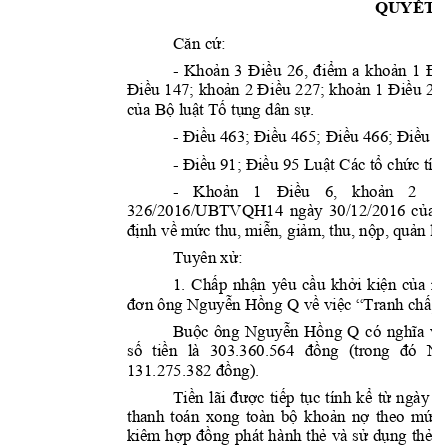
QUYẾT 
Căn cứ:
- 
Khoản 
3 
Điều 
26, 
đi
ểm 
a 
khoản 
1 
Đi
Điều 147; 
khoản 
2 Đ
iều 
227; khoản 
1 
Điều 
228
của Bộ luật Tố tụng dâ
n sự.
- 
Điều 463; Điều 465; 
Điều 466; Điều 4
- 
Điều 91; Điều 95 Luậ
t Các tổ chức tín
- 
Khoản 
1 
Điều 
6, 
khoản 
2 
và
326/2016/UBTVQH14
ngày 
30/12/2016 
c
ủa 
định về mức thu, miễn,
 giảm, thu, nộp, quản l
ý 
Tuyên xử:
1. 
Chấp 
nhận 
yêu 
cầu 
khởi 
kiện 
củ
a 
ng
 Q 
đơn ông Nguyễn Hồng
về việc “Tranh chấ
p 
Buộc 
ông 
Nguyễ
n 
Hồ
ng 
Q
có 
nghĩa 
vụ
số 
tiền 
là 
303.360.564 
đồng 
(trong 
đó 
Nợ
131.275.382 đồng).
Tiền 
lãi 
được 
tiếp 
tục 
tính 
kể 
từ 
ngày 
2
thanh 
toán 
x
ong 
toàn 
bộ 
khoản 
nợ 
theo 
mức
kiêm 
hợp 
đồng 
phát 
hà
nh 
thẻ 
và 
sử 
dụng 
thẻ 
tí