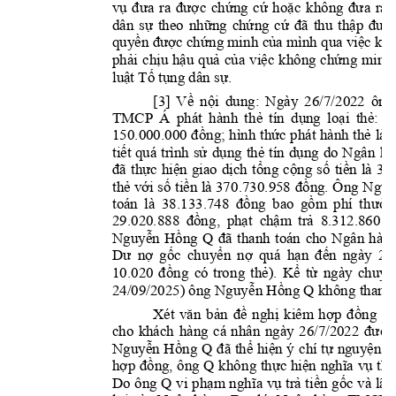
vụ 
đưa 
ra 
đượ
c 
chứng 
cứ 
hoặc 
không 
đưa 
ra
dân 
sự 
theo 
những 
chứng 
cứ
đã 
thu 
thập 
đư
ợ
quyền được chứ
ng min
h của mình 
qua việc 
khô
phải 
chịu 
hậu 
quả 
của 
việc 
không 
chứng 
min
h
luật T
ố tụng dân sự.
[3] 
Về 
nội 
dung: 
Ngà
y 
26/7/2
022 
ôn
g
TMCP 
Á 
phát 
hành 
t
hẻ 
tín 
dụng 
loại
thẻ: 
J
150.000.000 
đồng; 
hìn
h 
thức 
phát 
hành 
thẻ 
là
tiết 
quá 
trình 
sử 
dụng 
thẻ 
tín 
dụ
ng 
do 
Ngân
hà
đã 
thực 
hiện 
giao 
dịch 
tổng 
cộng 
số 
tiền 
là 
370
Ông 
thẻ với 
số 
tiền 
là 37
0.730.958 
đồng. 
Ngu
y
toán 
là 
38.
133.748 
đồng 
bao 
gồm 
phí 
t
hườn
29.020.888 
đồng
, 
phạt 
chậm 
trả
8.312.860 
đ
Ngân 
hà
ng
Nguyễn 
Hồng
Q
đã 
th
anh 
toán 
cho 
Dư 
nợ 
gốc 
ch
uyển 
nợ 
quá 
h
ạn 
đến 
ngày 
21
10.020 
đồng 
có 
tron
g 
thẻ). 
Kể 
từ 
ngày 
chuy
ể
24/09/2025) ông 
 không 
thanh
Nguy
ễn Hồng Q
Xét
văn 
bản 
đề 
nghị 
k
iêm 
hợp 
đồng 
ph
cho 
khách
hàng 
cá 
nhâ
n 
ngày 
26/7/202
2 
đư
ợc
Nguyễn 
Hồng 
Q
đã 
thể 
hiện 
ý 
chí 
tự 
nguyện 
t
Q 
hợp 
đồng, 
ông 
khôn
g 
thực 
hiện 
nghĩa 
vụ 
tha
Do 
ông 
Q 
vi 
phạm 
ngh
ĩa 
vụ 
trả 
tiền 
gốc 
và 
lãi