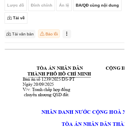
Lược đồ
Đính chính
Án lệ
BA/QĐ cùng nội dung
Tải về
Tải văn bản
Báo lỗi
TÒA ÁN NHÂN 
DÂN 
CỘNG HÒ
THÀNH PHỐ HỒ 
CHÍ MINH
Đ
-
PT
Bản án
 số 
1239/2025/DS
Ngày
 20/09/2025
V/v: Tranh chấp hợp đồng
chuyển nh
ượ
n
g QSD đất.
NHÂN DANH
NƯ
ỚC CỘNG H
OÀ XÃ
TÒA ÁN 
NHÂN DÂN 
THÀN