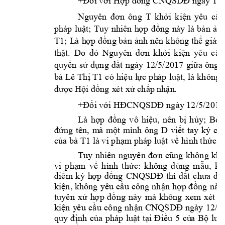
+Đối với 
Hợp đồng CNQSD
Đ ngày 12
T 
Nguyên 
đơn 
ô
ng
k
hởi 
k
i
ệ
n 
yêu 
cầ
u
pháp 
lu
ật; 
T
uy
nhiên 
h
ợp 
đồng 
n
à
y 
l
à 
bản 
ản
T1
; 
L
à 
h
ợp 
đồng bả
n 
ảnh 
nên k
hông t
hể 
giá
m
th
ật. 
Do 
đó 
N
guyên 
đơ
n
k
hởi 
k
iện 
yêu 
c
ầu
quyền 
s
ử 
d
ụng 
đấ
t 
ngày 
12/
5/2017 
giữa 
ô
ng
bà 
Lê T
hị
T1
c
ó 
hi
ệ
u
l
ực 
p
h
áp 
lu
ật,
l
à 
k
hông
được Hội đồng 
x
é
t xử c
hấp nh
ậ
n
.
+Đối với 
HĐCNQSDĐ 
ngày 12/5/2
016
Là 
hợp 
đồng 
vô 
hiệu, 
nên 
b
ị
hủy; 
Bởi
D 
đứng 
tên, 
m
à 
m
ột 
mình 
ông 
viết 
tay 
ký 
ch
T1
của bà 
l
à vi p
h
ạ
m
 p
háp luật 
v
ề 
hình thứ
c v
Tuy 
nhiên 
nguyê
n
đơ
n 
c
ũng 
không 
kh
vi
phạ
m
về 
hình 
thức
:
không 
đúng 
mẫu, 
kh
đi
ể
m
k
ý 
h
ợ
p 
đồng 
CNQSDĐ 
thì 
đất 
chưa 
đư
ki
ệ
n, k
hông 
y
ê
u 
cầ
u
cô
ng 
nhận 
hợp đ
ồ
ng 
này)
tuy
ê
n 
xử 
h
ợ
p 
đồ
ng 
này 
mà 
k
hông 
xe
m
xét
t
ki
ệ
n 
y
ê
u 
cầ
u 
cô
ng 
nhậ
n
CNQSDĐ 
ngày 
12
/5
quy 
đ
ịnh 
của 
pháp 
luật 
tại
Đ
iều 
5 
củ
a 
Bộ 
lu
ật