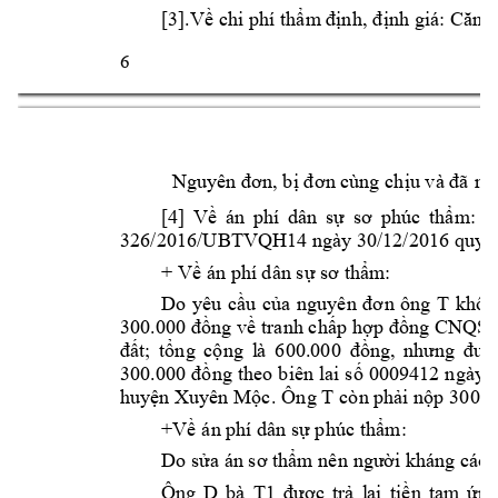
[3].Về chi p
hí
thẩ
m
định,
 đ
ịnh
giá: Căn c
6 
Nguyên đơ
n
, b
ị đơ
n
 cùng c
hịu
và đã 
n
ộ
[4] 
Về 
án 
phí 
dâ
n 
sự 
sơ 
phúc 
thẩ
m:
C
326/2016/U
BTVQH14 
ngày 30/12/2016 
quy 
+ Về 
án phí
dâ
n
 s
ự sơ thẩm: 
T 
Do 
yêu 
cầu 
c
ủ
a 
nguyê
n
đơ
n 
ô
ng 
khôn
300.000 đồ
ng về tra
nh
 c
hấp 
hợp đồ
ng CNQS
đất; 
tổng 
cộ
ng 
l
à 
600.000 
đồng, 
nhưng 
đ
ượ
300.000 
đồ
ng t
heo b
iên 
lai s
ố 
0009412 
ngà
y
T 
huyện Xuyên Mộc
. Ô
ng 
cò
n phải nộp 30
0.0
+Về á
n
 phí dâ
n
 sự p
húc thẩ
m:
Do sửa 
án
 s
ơ thẩm nê
n
ngư
ờ
i
 k
háng cáo 
Ông 
D 
bà
T1
được 
tr
ả 
l
ại 
t
i
ề
n 
tạm
ứ
ng