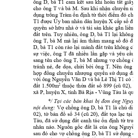
ông 
D, 
bà 
T1
ca
m
kết 
sau 
k
hi
hoàn 
tất 
gi
ấ
y 
t
cho 
ông 
T 
và 
bà 
M
. 
Sau 
khi
nhận 
chuyển 
như
dụng trồng 
Trà
m
 ổ
n đ
ịnh từ t
h
ờ
i điểm đó c
ho 
T1
được 
Ủ
y
 ba
n nhâ
n
dâ
n huyện X
cấp s
ổ đỏ(
quyền 
sở 
hữ
u 
nhà ở 
và tà
i 
sản 
khác
gắ
n
li
ề
n 
v
D, 
bà 
T1
đất 
tr
ê
n
. 
Tuy 
nhiên, 
ô
ng 
lại 
k
h
ô
ng 
t
ông 
T, 
bà 
M
m
à 
l
ạ
i 
âm 
thầ
m
mang 
sổ 
đỏ 
đi 
D, 
bà 
T1
cho
còn 
rào 
l
ại 
mảnh 
đất 
trên
k
hông 
T 
sự 
việc, 
ô
ng 
đã 
nhi
ề
u 
l
ầ
n 
gặp 
và 
y
ê
u 
cầu 
sang 
tên 
cho 
ông 
T, 
bà 
M
n
hư
ng
vợ 
chồng 
ôn
T. 
Nê
n 
ô
ng 
T
tránh 
né, 
đe 
dọa, 
chửi
bớ
i 
ông 
hợp 
đồ
ng
chuyể
n
nhượ
ng 
q
uy
ề
n
sử 
d
ụng 
đất 
v
à 
bà 
với ô
ng Nguyễ
n 
Văn D
Lê 
Thị T1
có
hi
2
đất 
1.500
m
thuộc
thửa 
đất 
số 
899 
(cũ 
02),
tờ
- 
xã P, huyệ
n X, tỉnh 
Bà Rị
a 
V
ũng
Tà
u
là quy
*/ 
Tại
các
bản 
khai 
bị 
đơn 
ông 
Nguyễ
D,
bà
T1
nội 
dung: 
Vợ 
chồng 
ô
ng 
là 
c
hủ 
d
i
ệ
02), 
tờ 
bản 
đồ 
số 
34 
(cũ
20),
đất 
tọa 
lạc 
tại 
ấ
Tàu
, 
đã 
s
ử 
dụng 
đất 
canh 
tác 
ổ
n
định 
từ 
trướ
nhân 
nào. 
Nguồn 
gốc 
đất 
là 
của 
ông
Nguyễn
D, 
bà 
T1
sau 
đó 
ch
o 
v
ợ 
c
h
ồ
ng
ông 
s
ử dụng 
c
a