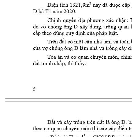
2
Diện 
t
í
c
h 
1321,
9
m
này 
đã 
được 
cấp 
gi
D bà 
T1
nă
m
 2020.
Chính 
quyền 
đ
ị
a 
p
hư
ơ
ng 
xác 
nhậ
n: 
Đấ
D
do 
vợ 
chồng 
ông 
xây 
dựng, 
trồ
ng
q
uản 
lý 
c
ấp theo đ
úng quy định c
ủ
a p
háp 
lu
ậ
t.
Trên đất có 
một că
n 
nh
à tạ
m và toà
n bộ
D 
của vợ chồng ô
ng
l
à
m nhà 
v
à trồ
ng
 câ
y đ
iề
Tòa 
án
và c
ơ 
quan
c
huyên 
môn, 
chính 
đất tra
nh
 chấp, t
hì thấy:
5 
D
, 
bà 
Đất 
v
à 
câ
y
tr
ồ
ng
trên 
đấ
t 
l
à 
ông
th
eo c
ơ q
u
a
n chuyên 
m
ô
n
 t
hì
 cá
c cây điề
u
 t
rồn