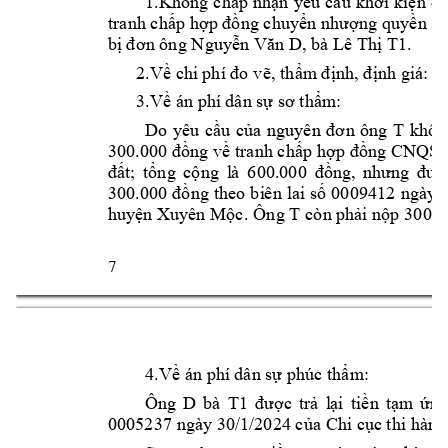
1.Không 
c
hấp 
nhận 
y
ê
u 
cầu 
khởi 
k
iện 
củ
tranh c
hấp hợp đồ
ng
 c
huyển 
nhượng q
uy
ề
n sử
, bà
.
bị
 đơ
n ông N
guyễn Vă
n D
L
ê T
hị
T1
2.Về 
chi
 phí đo 
vẽ, t
hẩm định, đ
ịnh
giá: 
3.Về 
án phí
dâ
n
 sự s
ơ thẩm: 
T 
Do 
yêu 
cầu 
c
ủ
a 
nguyê
n
đơ
n 
ô
ng 
khôn
300.000 đồ
ng về tra
nh
 c
hấp 
hợp đồ
ng CN
QS
đất; 
tổng 
cộ
ng 
l
à 
600.000 
đồng, 
nhưng 
đ
ượ
300.000 
đồ
ng t
h
eo 
b
i
ê
n 
lai số 
0009412 
ngày 
T 
huyện Xuyên Mộc
. Ô
ng 
cò
n phải nộp 30
0.0
7 
4.Về 
án phí
dâ
n
 sự p
húc thẩ
m:
Ông 
D 
bà
T1
được 
tr
ả 
l
ại 
t
i
ề
n 
tạm
ứ
ng
0005237 
ngày 30/1/2024 c
ủa Chi c
ụ
c t
hi hành