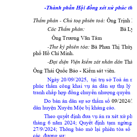
-
Thành phần Hộ
i đồng xét 
xử phúc th
ẩ
- 
Thẩm phán 
Chủ toạ phiên 
toà:
Ô
ng
 Trịnh
 H
Bà 
Các Thẩm 
phán:    
Lý
 
Ông
 Trương Vă
n Tâ
m
-
Thư 
ký
phiên 
tòa:
Bà 
Phan 
Thị
Thùy 
phố Hồ C
hí
 M
inh.
-
Đại diện 
V
iện kiểm
 sát nhân 
dân
Thành
- 
Ông T
h
á
i
 Q
uốc Bảo 
Kiể
m
 sát 
viên.
Ngày 
20
/09/2025,
nh
tại
trụ
sở 
Toà 
án
phúc 
thẩ
m
cô
ng 
k
h
a
i
vụ 
án 
dâ
n
s
ự 
thụ 
lý 
s
tranh chấp 
h
ợp đồ
ng chuyể
n
nhượng q
uyền s
ử
09/2024/D
Do 
bản
á
n 
dân 
s
ự 
sơ
thẩm 
s
ố 
dân huyện X
uyên Mộc b
ị khá
ng
 cáo.
Theo q
uy
ết đ
ịnh đ
ưa vụ á
n ra 
x
ét 
xử p
hú
th
á
ng 
6 
năm 
2024; 
Q
uy
ết 
định 
tạ
m 
ngừng 
p
27/9/2024; 
Thông 
báo 
m
ở 
lại 
phi
ê
n 
tòa 
số 
1
các 
đương sự: