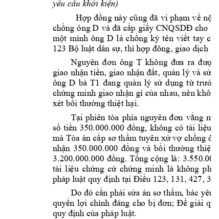
yêu cầu 
khởi kiện)
Hợp 
đồ
ng
n
à
y 
c
ũng 
đã 
vi
phạm
về 
n
ộ
i
D
chồng ô
ng 
và 
đã 
cấp 
giấy 
CNQ
SDĐ 
c
h
o 
2 
D 
m
ộ
t 
mình 
ông 
là 
c
hồng 
k
ý 
tê
n 
vi
ế
t 
tay 
ch
123 Bộ 
lu
ật dâ
n sự, 
thì
hợp đô
ng, 
gi
a
o d
ị
c
h  n
T 
Nguyên 
đơ
n 
ông
không 
đưa 
ra 
được 
gi
ao 
nhận 
t
iền, 
giao 
nh
ậ
n 
đất, 
qu
ả
n
lý 
và 
sử 
d
ông 
D 
bà 
T1
đa
ng 
q
u
ả
n 
lý 
sử 
d
ụng
t
ừ 
trư
ớc 
chứng 
minh 
giao 
nhận 
gì 
của 
nhau, 
nên k
hông
xét bồi thườ
ng thiệt hại.
Tại 
phiên 
tòa 
phía 
nguyê
n 
đơn 
vắng 
m
ặt
số 
tiền 
350.000.000 
đồ
ng, 
không 
có 
tài 
liệu 
b
m
à 
Tòa 
án cấ
p 
sơ thẩ
m
tuyê
n 
xử vợ 
chồng 
ôn
nhận 
3
50.000.
000 
đồ
ng
v
à 
bồ
i
thườ
ng 
t
hiệt 
3.200.000.
000 
đồng. 
Tổ
ng 
cộ
ng 
l
à
: 
3.550.000
tài 
li
ệ
u 
chứ
ng
c
ứ 
chứ
ng 
minh 
là 
k
hông 
p
hù
pháp luật quy đ
ịnh
tạ
i
 Đ
iều 123, 131,
 427, 35
Do đó 
cần p
hải sửa á
n sơ t
hẩ
m
, 
bác 
yêu 
quyền 
lợi 
chính 
đáng 
c
h
o 
b
ị
đơn; 
Để 
giải 
qu
quy định của p
háp luật.