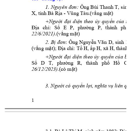
Ông Bùi 
T
hanh T
1. 
Nguyê
n 
đơn:
, 
sinh
- 
X, 
tỉnh
 Bà R
ị
a 
V
ũng
 Tà
u.(vắng 
mặt)
+Người 
đại 
diện 
theo 
ủy 
quyền 
của 
ng
Địa 
c
hỉ:
Số 
E 
P, 
p
hư
ờ
ng 
P, 
t
hành 
p
h
ố 
22/6/2021)
.(
vắng mặt)
: 
Ông
2. 
Bị 
đơn
Nguyễ
n
Vă
n 
D, 
sinh
19
(vắng 
m
ặt); Đ
ị
a c
hỉ: 
Tổ H, ấp H, 
xã H, t
h
à
nh
 
+Người 
đại 
diện 
theo 
ủy 
quyền 
của 
bị
Số 
D 
T, 
phườ
ng 
R, 
thà
nh
p
h
ố 
Hồ 
Chí
26/12/2023)
.(có 
mặt)
3.
iên 
qu
N
gười có 
quyền lợi, nghĩa vụ 
l
1 