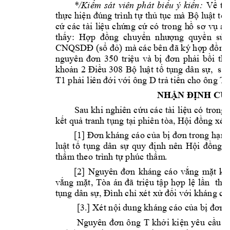
*/Kiểm 
s
át 
viên 
phát 
biểu 
ý
kiến: 
Về 
tố 
thực 
hiện 
đúng 
trình t
ự 
thủ t
ục 
m
à 
Bộ 
luật t
ố 
cứ 
các 
tài 
li
ệ
u 
chứng 
cứ
có 
tro
ng
h
ồ 
sơ 
vụ
án
th
ấ
y:  Hợp  đồng  chuyể
n  như
ợ
ng  quyề
n  sử 
CNQSD
Đ 
(sổ đỏ) 
m
à các bê
n đã k
ý hợp đồ
ng 
nguyê
n
đơ
n 
350 
tr
i
ệ
u
và 
b
ị 
đơ
n 
p
hải 
bồi 
th
khoản 
2 
Đi
ề
u 
308 
Bộ 
lu
ật 
tố 
tụng 
dâ
n 
sự, 
s
ửa
T1
D 
T.
p
hải 
li
ê
n đớ
i v
ớ
i ông 
trả t
i
ề
n cho ô
ng
NHẬN ĐỊ
NH CỦ
Sau
k
hi 
nghiên 
c
ứu cá
c 
tài 
liệu 
có 
trong 
kết quả tranh t
ụng
tạ
i
 p
hi
ê
n tòa, Hội đồng 
xét
[1] Đơ
n
 k
háng c
áo c
ủa bị 
đơn trong 
hạ
n
lu
ật 
t
ố 
t
ụng 
dân 
sự 
q
uy 
định 
nên 
Hộ
i 
đồng 
x
th
ẩ
m
 the
o trình tự p
húc thẩ
m
. 
[2] 
Nguyê
n
đơ
n 
khá
ng
cá
o 
vắng 
mặt 
k
h
vắng 
mặt, 
Tòa 
án
đã 
triệu 
tập 
hợp 
lệ 
l
ầ
n
thứ 
tụng
 dâ
n sự, Đ
ình c
hỉ
x
ét 
xử đối vớ
i
 k
háng cá
 [3.] Xé
t 
nội dung khá
ng
 cáo 
c
ủ
a bị đơ
n;
T 
Nguyên 
đơ
n
ô
ng
khở
i
kiện 
yê
u 
cầu
c