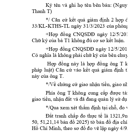
Ký 
tê
n
v
à 
ghi
họ 
tê
n 
bên 
bán: 
(
N
guyễn
Thanh T)
*/ 
C
ăn 
cứ 
kết 
quả 
gi
á
m
đ
ịnh 
2 
hợp 
đồ
33/KL-
KTHS-
p
h
ò
ng 
TL ngày 3
1/3/2023 
của 
+Hợp 
đồ
ng
CNQSDĐ 
ng
à
y 
12/5/
2016
T1
Chữ k
ý
 của bà 
không đ
ủ
 cơ 
sơ 
kết luận.
+Hợp 
đồ
ng 
CNQSDĐ 
ngày 
12/5/
2017:
Có nghĩa 
l
à k
hông phải c
hữ ký của bê
n chuyể
T 
Hợp 
đồng 
nà
y
là 
h
ợp 
đồ
ng
ông 
kh
pháp 
luật) 
C
ăn 
c
ứ 
vào 
kết 
q
uả 
giá
m 
định 
thì
T.
này của ô
ng 
*/Về chứ
ng cứ giao 
nhận tiền, gia
o nhậ
Phía 
ông
T
không 
cung 
cấp 
được 
tài 
l
gi
ao t
iền, 
nh
ậ
n đất 
v
à đã 
đang quản 
lý sử d
ụng
*/Qua xe
m
xét thẩ
m
 đ
ịnh
tạ
i
 chỗ,
 đo vẽ
2
Đất 
tranh 
chấp 
đo 
thực 
tế 
l
à 
1321,
9m
50, 
51,21,
14 
bản đ
ồ 
2025
) tờ
bản 
đồ 
địa 
c
hính
Hồ Chí M
inh, t
h
eo s
ơ đồ đo 
vẽ l
ậ
p 
ng
à
y 4/9/2