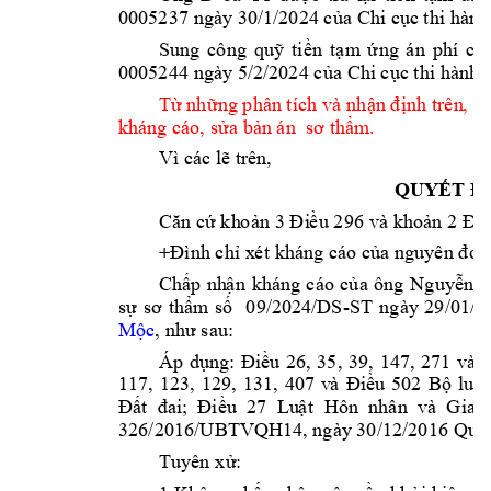
0005237 
ngày 30/1/2024 c
ủa Chi c
ụ
c t
hi hành
Sung 
công 
q
u
ỹ 
t
iền 
tạ
m
ứ
ng
á
n
phí 
c
ủa
0005244 
ngày 5/2/2024 c
ủa Chi c
ụ
c t
hi hành 
Từ nhữ
ng phâ
n
 t
ích và 
nhậ
n
 đ
ịnh trê
n
, 
Hộ
kháng cáo, s
ửa bản án  s
ơ thẩm
.
Vì các lẽ trên,
QUYẾT 
Đ
Căn cứ k
h
oả
n 3 Đ
i
ề
u 296 
và khoả
n 2 Điề
+
Đình c
hỉ x
é
t 
kh
á
ng
 cáo 
c
ủ
a nguyê
n đơ
n
Chấp 
nh
ậ
n 
kháng 
c
áo 
c
ủa 
ô
ng 
N
guyễn 
09/2024/DS
-ST 
ngày 
29/01
/2
sự 
sơ 
th
ẩ
m
số
Mộc
,
 như
 s
au:
Áp 
dụng: 
Đ
i
ề
u 
26, 
35, 
39,
147, 
271 
và 
Đ
117, 
123, 
129, 
131, 
407 
v
à
Đ
iều 
502 
Bộ 
lu
ật
Đất 
đai;  Điề
u
  27
Lu
ậ
t 
Hôn 
nhân  và  G
ia 
326/2016/U
BTVQH14, 
ngày 30/12/20
16 Quy 
Tuyên 
x
: 
ử