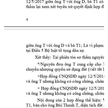
T 
D, 
bà 
T1
12/5/2017 
giữa 
ô
ng 
với 
ô
ng 
có 
h
th
ẩ
m
lại xe
m
xét tuyê
n xử q
uyết định h
ợp 
đ
ồ
4 
T 
D 
và bà 
T1
giữa ông 
với ông 
; 
Là vi p
h
ạ
m qu
tại Điều 5 Bộ 
lu
ậ
t tố t
ụng
 dâ
n sự.
Xét thấy: 
Tại p
hi
ê
n tòa s
ơ thẩm nguyê
n
 
T 
*/Nguyê
n
đơ
n 
ô
ng 
c
ung
cấp 
cho 
Tò
chuyển nhượ
ng quyền sử d
ụng đất (viết 
tắt là
+Hợp 
đồ
ng 
CNQSDĐ 
ngày 
12/5/201
6, 
và ông T 
nhưng không có c
ông c
hứng
,
 c
hứng
+ 
Hợp 
đồng
CNQSDĐ 
ng
à
y 
12/5/2017,
và ông T 
nhưng không
có 
công c
hứng
, 
chứ
ng 
Nội 
dung 
c
ủ
a 
2 
hợp 
đồng 
t
h
ể 
hiệ
n:
Vợ
T1
, 
bán cho ô
ng
Bùi Tha
nh
T
, diện t
í
c
h đất 3.