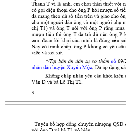
Thanh 
T 
vì 
l
à
a
nh, 
em 
c
hơi 
t
h
â
n
thiết 
với 
nh
a
P 
có gọi điện 
thoạ
i
c
h
o ô
ng 
hỏi
mượn số 
tiền
trê
n và 
gi
ao c
ho ông 
đã 
m
a
ng theo 
đủ số 
ti
ề
n
cho 
một 
người 
đàn ô
ng 
và 
một 
ngư
ờ
i 
phụ 
nữ 
T1
) 
và 
ô
ng 
T 
nó
P 
chị 
i 
v
ớ
i
ông 
rằ
ng 
mua 
đ
T 
P 
m
ượ
n 
tiề
n
t
hì 
ô
ng
đã 
trả 
đ
ủ 
nên 
ô
ng 
kh
ca
m
đoan 
l
ờ
i 
khai 
c
ủa 
m
ình 
là 
đ
úng 
n
ế
u 
sai 
t
P 
Nay có 
t
ra
nh
c
hấp, 
ông 
không 
có 
y
ê
u cầ
u 
g
vi
ệc 
và 
x
ét xử.
09/20
*/Tại 
bản 
án 
dân 
sự 
s
ơ
thẩm 
s
ố 
nhân dân 
huyện Xuyên Mộc
; Đã 
áp dụng c
ác 
Không 
c
h
ấp 
nhận 
yêu 
cầu 
khởi 
k
iện 
củ
và bà Lê T
.
Văn D
hị T1
3 
+Tuyên 
bố 
hợp 
đồng 
chuyể
n
nhượ
ng
QSD 
đấ
D 
và bà 
T1
với ông 
vô 
hi
ệ
u. 