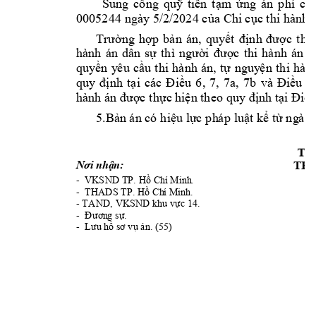
Sung 
công 
q
uỹ
tiền 
tạ
m 
ứng 
á
n 
phí 
c
ủa
0005244 
ngày 5/2/2024 c
ủa Chi c
ụ
c t
hi hành 
Trường 
hợp 
bản 
á
n
, 
quyết 
đ
ịnh
được 
thi 
hành 
án 
dân 
sự 
thì 
người 
được 
thi 
hà
nh
án 
d
quyền 
y
ê
u 
cầu 
t
hi 
hành 
á
n, 
tự 
nguy
ệ
n 
t
hi 
hàn
quy 
định 
tạ
i
các
Đ
i
ề
u 
6, 
7, 
7a, 
7b 
và 
Đi
ề
u 
9
hành án được t
hực hiện theo 
quy định tạ
i Đi
ề
u
5
.Bản án
có 
hiệu 
l
ực p
h
áp 
luật kể từ 
ng
à
y 
TM
Nơi nhận:
TH
-
V
KS
ND 
TP. 
Hồ
Chí
Minh
.
-
THADS TP. Hồ Ch
í Minh
.
- 
TAND, VK
SND kh
u 
vực 14.
-
Đươn
g sự.
-
Lưu
 hồ
sơ vụ án. (55)