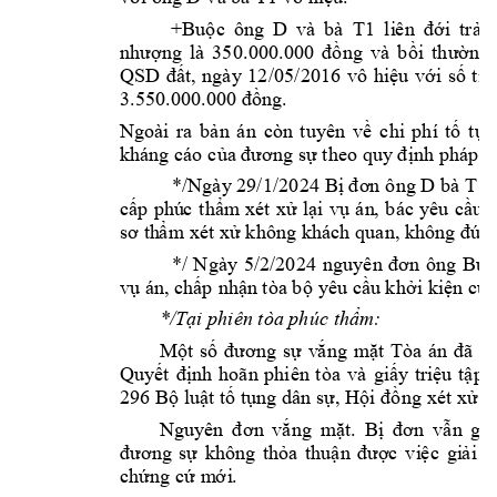
D 
v
à 
bà
T1
+Buộc 
ông 
li
ê
n 
đớ
i 
tr
ả 
l
nhượng 
l
à
350.
000.000 
đồng 
và 
bồi 
t
hường
QSD 
đất, 
ngà
y
12
/05/2016 
vô 
hiệu 
với 
số 
ti
ề
3.550.000.
000 đồng.
Ngoài 
ra 
bả
n 
án 
còn 
t
uyên 
về 
c
hi
phí 
tố 
tụn
kháng 
cáo c
ủa đương sự t
heo quy đ
ịnh
 p
háp lu
D bà 
T1
*/Ngà
y
 29/1/
2024 
Bị đơn ô
ng
cấp 
phú
c
t
hẩm
xét 
xử 
lại 
vụ
á
n
, 
bác 
y
êu 
cầ
u 
sơ 
th
ẩ
m
xét xử k
hông khách q
u
a
n, không đ
ún
Bùi
*/ 
N
gày 
5/2/20
24 
nguy
ê
n
đơ
n 
ông 
vụ án, chấp 
nhận tòa bộ 
yêu cầu khở
i k
i
ệ
n
của
*/Tại phiên tòa ph
úc thẩm:
Một 
số 
đươ
ng 
sự 
v
ắ
ng
m
ặ
t 
Tòa 
án 
đã
tố
Quyết 
định
hoã
n 
phiên 
tòa 
và 
gi
ấ
y 
triệu 
tậ
p 
296 Bộ 
lu
ật tố t
ụng dân sự, 
Hội đồ
ng
xét xử t
i
Nguyên 
đơ
n
vắng 
m
ặt. 
Bị 
đơ
n 
v
ẫ
n 
giữ
đương 
sự 
khô
ng 
t
hỏa 
t
huận 
được 
vi
ệ
c 
gi
ả
i 
q
chứng cứ 
m
ớ
i
.