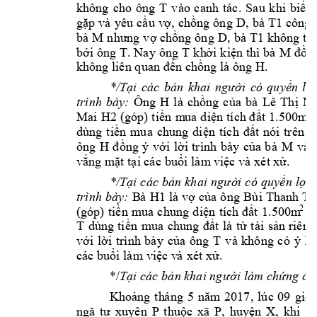
không 
cho 
ô
ng 
T 
vào 
ca
nh 
tác
. 
Sau 
k
hi 
b
iết 
D, 
bà 
T1 
gặp 
và 
yêu 
cầ
u
v
ợ,
chồng ô
ng 
công 
bà 
M 
D,
bà 
T1
nhưng
vợ chồng 
ông 
không 
th
T. 
Na
y
ô
ng
T 
M 
bới ô
ng 
k
h
ở
i
k
i
ệ
n
thì bà 
đồn
H. 
không
liê
n
 q
uan đế
n
 chồng 
l
à ô
ng 
*/Tại 
các 
bản 
khai 
người 
có 
quyền 
lợi
Ông 
H 
trình 
bày: 
là 
chồng 
c
ủ
a 
bà 
Lê 
Thị 
M
Mai 
H2 
2
(góp) 
t
i
ề
n
m
ua 
d
iện t
ích đấ
t 1.
500m
dùng 
tiền 
mua 
chung 
d
iện 
tíc
h
đất 
nói 
trê
n 
l
à
ông 
H 
M 
đồng 
ý 
với 
l
ờ
i
trình 
bà
y 
củ
a 
bà 
và 
vắng mặt tạ
i
các 
buổi là
m
việc và 
xét xử.
*/Tại c
ác 
bản 
khai 
ngư
ời 
có 
quyề
n 
lợi, 
B
à 
H1
Bùi
Thanh 
T
trình 
bày: 
l
à
vợ 
của ô
ng 
, 
2
(góp) 
t
i
ề
n
mua 
c
hung 
d
i
ệ
n
tích 
đất 
1.500m
c
T 
dùng
tiề
n 
mua 
chung 
đấ
t 
là 
từ 
tài 
sản
riê
ng
T 
với 
l
ờ
i
trình 
bà
y 
của 
ô
ng 
và 
không 
có 
ý 
ki
các buổi 
l
à
m
việc v
à 
xét 
xử.
*/
Tại các 
bản khai ngư
ời làm 
chứng ôn
Khoảng 
t
h
á
ng 
5 
n
ă
m
2017, 
lúc 
09 
gi
ờ 
ngã 
t
ư 
xuyên 
P 
t
huộc 
xã 
P, 
huy
ệ
n 
X
, 
k
hi 
đó