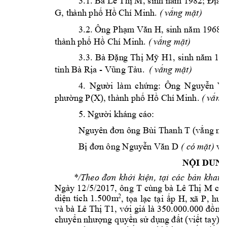
3.1. 
Bà 
L
ê T
hị
 M
, s
inh
năm
1982; 
Địa c
. 
G, 
th
à
nh
 p
hố Hồ Chí M
inh
(
 vắng 
mặt)
3.2. 
Ông 
P
hạ
m
 Vă
n 
H, 
sinh 
nă
m
1968; 
.
th
à
nh phố Hồ 
Chí M
inh
(
vắng mặt)
3.3. 
Bà 
Đặ
n
g 
Thị 
M
ỹ 
H
1,
s
inh
nă
m
197
- 
. 
tỉnh
Bà R
ị
a
V
ũng
 Tà
u
(
vắng mặt
)
4. 
Ngư
ờ
i
là
m
c
hứng: 
Ô
ng
N
guy
ễ
n
V
.
phường P(X), 
thà
nh
 p
hố Hồ Chí M
inh
(
 vắ
ng
5. Người k
h
á
ng
 cá
o: 
B
ùi
Thanh T 
Nguyên đơ
n
 ô
ng 
(
v
ắ
ng mặ
 và
Bị đơn ô
ng
 N
guyễn Vă
n D
( có mặt)
NỘI DU
NG
*/Theo 
đơn 
khở
i 
kiện, 
tại 
các 
bản 
khai 
Ngày 12
/5/2017,
ông 
T 
c
ùng bà 
M 
L
ê 
Thị
có 
2
di
ệ
n 
tí
c
h 
1.500
m
, 
tọa 
lạc 
tạ
i
ấp 
H, 
x
ã
P, 
huy
và bà 
L
ê 
Thị 
T1, 
với giá 
l
à 
350.000.
000 
đồng.
chuyển nhượ
ng q
uyền sử d
ụng đất (
viết ta
y) d