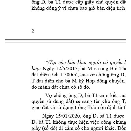
ông 
D, 
bà 
T1
đ
ược 
cấp 
gi
ấ
y 
chủ 
q
uy
ề
n 
đất 
s
không
đồ
ng
ý vì chưa bao 
gi
ờ
 bá
n diện tíc
h đấ
2 
*/Tại 
các 
bản 
khai 
ngư
ời
có 
quyền 
lợi
Ngày 
12/5/2017, 
bà 
M 
và 
ông
Bùi 
Than
bày: 
D
, 
b
2
đất 
di
ệ
n 
t
í
c
h
1.500m
, 
củ
a 
v
ợ 
chồng 
ô
ng
T 
M 
đạ
i 
d
i
ệ
n 
cho 
bà 
ký 
H
ợp 
đồng
c
huy
ể
n 
n
do 
m
ả
nh đất c
hưa có s
ổ đỏ. 
D, 
bà 
T1
Vợ 
chồng 
ô
ng
ca
m
kết 
sau 
k
T,
b
quyền 
s
ử 
dụng 
đất) 
s
ẽ 
sa
ng 
tê
n
c
ho 
ô
ng 
gi
ao đấ
t và s
ử dụng trồng Trà
m
 ổ
n đ
ịnh từ t
hờ
Ngày 
15/01/202
0, 
ông 
D, 
bà 
T1
được 
cấ
D, 
bà 
T1
không 
t
h
ực 
hiệ
n 
vi
ệ
c 
công 
c
hứng, 
gi
ấ
y (sổ 
đỏ
) 
đi 
cầ
m
cố 
c
ho 
ngườ
i
khác. 
Đồng 