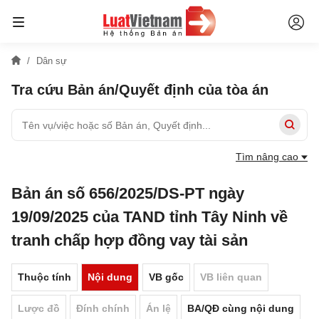
Dân sự
Tra cứu Bản án/Quyết định của tòa án
Tìm nâng cao
Bản án số 656/2025/DS-PT ngày
19/09/2025 của TAND tỉnh Tây Ninh về
tranh chấp hợp đồng vay tài sản
Thuộc tính
Nội dung
VB gốc
VB liên quan
Lược đồ
Đính chính
Án lệ
BA/QĐ cùng nội dung