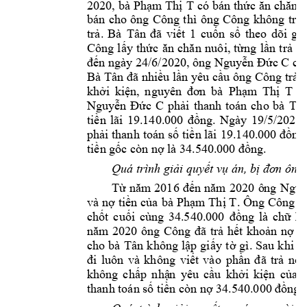
2020, 
bà 
Phạm Thị 
T
có 
bn 
thức ăn 
chăn 
n
bn 
cho 
ông 
Công 
thì 
ông 
C
ông 
khô
ng 
trả
trả. 
Bà 
Tân 
đã 
viết 
1 
cuốn 
sổ 
theo 
dõi 
ghi
Công 
l
ấy 
thức 
ăn 
chăn 
nuôi, 
từng 
lần 
trả 
ti
đến ngày 24/6/2020, ông Nguyễn Đức C
c
Bà Tân 
đã nhiều lần yêu cầu ông
 Công trả 
khi 
kiện, 
nguyên 
đơn 
bà 
Phạm 
Thị 
T
y
Nguyễn 
Đức 
C
phải 
thanh 
ton 
cho 
bà 
Tân
tiền 
lãi 
19.140.000 
đồng. 
Ngày 
19/5/2025,
phải thanh 
ton số 
tiền lãi 
19.140.
000 đồng,
tiền gốc c
n nợ là 34.540.0
00 đồng.
Quá trình giải 
quyết vụ án, b
ị đơn ôn
Từ 
năm 
2016 
đến 
năm 
2020 
ô
ng 
Ngu
và n
ợ tiền 
của 
bà 
Phạm 
Thị T
. Ông 
Công 
t
chốt 
cuối 
cùng 
34.540.000 
đồng 
là 
chữ 
k

năm 
2020 
ông 
Công 
đã 
trả 
hết 
k
hoản 
nợ 
tr
cho 
bà 
Tân 
không 
lập 
giấy 
tờ 
gì. 
Sau 
khi 
ô
đi 
luôn 
và 
không 
viết 
vào 
phần 
đã 
trả 
n
ợ.
không 
chấp 
nhậ
n 
y
êu 
cầu 
khi 
kiện 
của 
thanh ton s
ố tiền cn nợ 
34.540.000 
đồng.