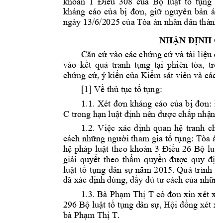
khoản 
1
Điều 
308 
c
ủa 
Bộ 
luật 
tố 
tụng 
d
khng 
co 
của 
bị
đơn, 
giữ 
nguyên 
b
ản 
n 
ngày 13/6/2
025 của Ta n n
hân dân thà
nh 
NHẬN ĐỊNH C
Căn cứ 
vào cc ch
ứ
ng cứ 
và tài l
iệu đ
vào 
k
ết 
quả 
tranh 
tụng
tại 
phiên 
ta, 
trên
chứng cứ,  
kiến của Kiểm s
t viên và cc 
đ
[1] Về thủ
tục tố t
ụng: 
1.1. 
Xét 
đơn 
khng 
c
o
của
bị 
đơn
: 
Đ
C 
trong hạn 
luật định nê
n được chấp nhậ
n
x
1.
2. 
V
iệc 
xc 
định 
quan 
hệ 
tranh 
c
hấ
cch những 
ngườ
i tham 
gia tố 
tụng
: 
Ta n 
hệ 
php 
luật 
theo 
kh
oản 
3 
Điều 
26
Bộ
luật
giải 
quyết 
theo 
thm
quyền 
đ
ược 
quy 
địn
h
luật 
tố 
tụ
ng 
dân 
sự
năm 
2015. 
Qu 
trình 
gi
đã xc định 
đng, đầy đủ tư cc
h của nhữ
ng
1.3. 
Bà 
P
hạm 
Thị 
T
c
ó 
đơn 
xin 
xét 
xử
296 Bộ luật tố tụng d
ân sự, Hội đồng xét xử
bà 
Phạm Thị T
. 