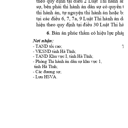
theo 
quy 
định 
tại 
đi
ều 
2 
Luật 
Thi 
hành 
n 
sự, bên phải thi hành n 
dân sự có quyền thỏ
thi hành n, 
tự nguyện thi hành n
 hoặc bị 
tại cc điều 6, 7, 7a, 9 Luật Thi hành n dâ
hiện theo 
quy định tạ
i điều 30 
Luật Thi hành
6
. 
Bản n phc 
thm có hiệu lực 
php l
Nơi nhận: 
- TAND t
ố
i cao; 
T
- VKSND t
nh Hà Tnh;
- TAND Khu v
ự
c I, t
nh Hà Tnh;
- Phòng Thi hành án dân s
ự
 khu v
ự
c 
1, 
 t
nh Hà Tnh
; 
- 
Cc đương sự
; 
- 
Lưu HSVA.