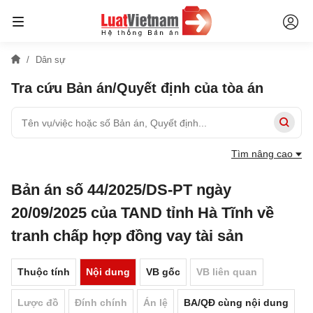
Dân sự
Tra cứu Bản án/Quyết định của tòa án
Tìm nâng cao
Bản án số 44/2025/DS-PT ngày
20/09/2025 của TAND tỉnh Hà Tĩnh về
tranh chấp hợp đồng vay tài sản
Thuộc tính
Nội dung
VB gốc
VB liên quan
Lược đồ
Đính chính
Án lệ
BA/QĐ cùng nội dung