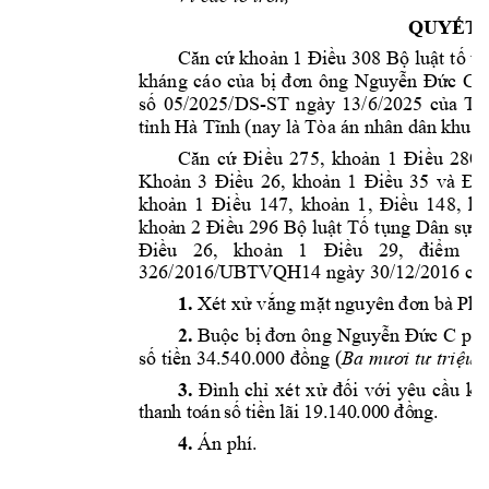
QUYẾT 
Căn cứ
khoản 1 Điều 308 B
ộ
lu
ậ
t 
t
ố
 t
ụ
kh

ng 
c

o 
c
ủ
a 
bị 
đơn 
ông 
Nguyễ
n 
Đức 
C
. 
số 
05/2025/DS
-
ST 
ngày 
13/6/2025 
của 
T
tnh Hà Tn
h (nay là Ta n 
nhân dâ
n khu v
Căn 
cứ 
Đ
iều 
275, 
khoản 
1 
Điều 
280,
Khoản 
3 
Điều 
26, 
khoản 
1 
Điều 
35 
và 
Điề
khoản 
1 
Điều 
147,
khoản 
1, 
Điều 
148,
kh
kh
o
ả
n 2 Đ
iề
u
 296
Bộ 
luật 
Tố 
tụng 
Dân 
sự; 
Điều 
26,
khoản 
1 
Điều 
29,
điểm 
đ
326/2016/UBTV
QH14 ngày 30/
12/2016 củ
1. 
Xét xử vắng mặ
t nguyên đơn 
bà Phạ
2.
Buộc 
bị đơn 
ông 
Nguyễn Đức C
phả
số tiền 34.
540.000 đồ
ng (
Ba mươi tư triệu 
3.
Đình 
ch 
xét 
x
ử 
đối 
với 
yêu 
cầu 
kh
th
a
n
h 
t
o
n
s
ố
ti
ề
n
l
ãi
1
9
.
14
0
.
00
0
đồ
n
g
. 
4.
 Án phí. 