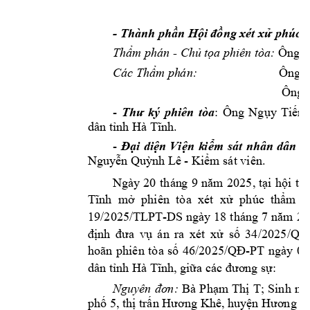
- 
Thành phần H
ội đồng xé
t xử phúc 
Thẩm phán 
- 
Chủ tọ
a phiên tòa:
 Ô
ng 
B
Các Thẩm ph
án:
Ông 
Ông 
- 
Thư 
ký 
phiên 
tòa
: 
Ông 
Ngụy 
Tiến 
dân t

nh H
à
 T

nh.
-
Đại 
diện 
Vi
ện 
k
iểm 
sát 
nhân 
dân 
t
Nguyễn Quỳn
h Lê
 - 
Kiểm st viên
. 
Ngày 
20
thán
g 
9 
năm 
2
025
, 
t
ạ
i 
h
ội 
tr
Tnh 
m
  phi
ên  t

a 
xét 
x
ử
ph

c  th

m 
c
19/2025/TLPT-DS ngày 
18
tháng 
7 
năm 
20
định 
đưa 
vụ
án 
ra 
xét 
x
ử
s
ố
34
/2025
/QĐ
hoãn 
phiên 
tòa 
s
ố
46
/2025
/QĐ
-PT 
ngày 
07
dân t
nh Hà Tnh,
gi
ữa cc đươ
ng sự
: 
Nguyên 
đơn:
Bà 
Phạm 
Thị 
T; 
Sinh 
ng
phố 5, thị trấn Hương Khê, huyện Hương Kh