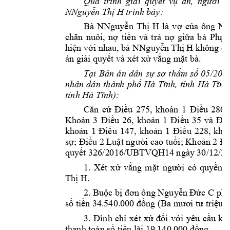
Quá 
trình 
giải 
q
uyết 
vụ
án, 
người 
c
NNguyễn Thị 
H
 trình 
bày:  
Bà 
NNguyễn 
Thị 
H
là 
vợ 
của 
ông 
Ng
chăn 
nuôi, 
nợ 
tiền 
và 
t
rả 
nợ 
giữa 
b
à 
Phạm
hiện với nhau, bà 
NNguyễn Thị H
không có 
n giải quyết 
và xét xử
 vắng mặt bà.
Tại 
Bả
n 
án
dân 
sự 
sơ 
thẩm
s
ố 
05/202
nhân 
dân 
thàn
h 
p
hố 
Hà
Tĩnh, 
tỉnh 
Hà 
Tĩnh
tỉnh Hà Tĩnh)
: 
Căn 
cứ 
Điều 
275, 
k
hoản 
1 
Điều 
280, 
Khoản 
3 
Điều 
26, 
khoản 
1 
Điều 
35 
và 
Điề
khoản 
1 
Điều 
147, 
khoản 
1 
Điều 
228, 
kho
sự; Điều 2 Luật ng
ười cao tuổi; Khoản 2 Đi
quyết 326/2
016/UBTVQH1
4 ngày 30/12/
20
1. 
Xét 
x
ử 
vắng 
mặt 
người 
có 
quyền 
l
Thị H
. 
2. Buộc bị đơn ông Nguyễn Đức C
phả
số tiền 34.
540.000 đồ
ng (Ba mươi tư tr
iệu 
3. 
Đình 
ch 
xét 
xử 
đối 
với 
yêu 
cầ
u 
kh
thanh ton s
ố tiền lãi 
19.140.000 đ
ồng.