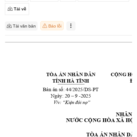
Tải về
Tải văn bản
Báo lỗi
TÒA ÁN NHÂN DÂ
N 
CỘNG HÒA
Độ
TỈNH HÀ TĨNH
Bản n 
số
: 44/2025
/DS
-
PT
Ngày:
 20 
–
 9 -2025
  V/v: 
“Kiện đòi nợ”
NHÂN 
NƯỚC CỘNG HÒ
A XÃ HỘI
TÒA ÁN NH
ÂN DÂN