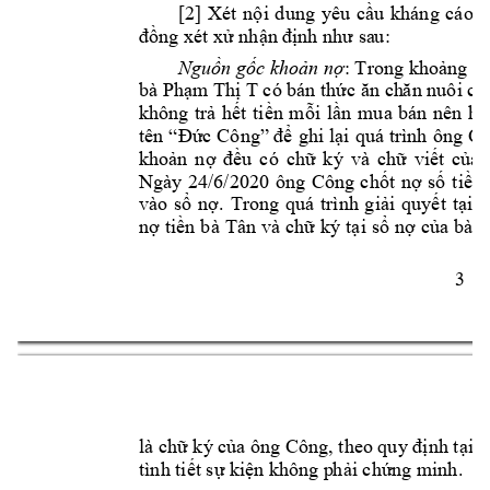
[2] 
X
é
t 
n
ộ
i 
dung 
yêu 
cầu
kh
áng 
cáo 
c
đồng xét xử nhận 
định như sa
u:
Nguồn gốc khoản nợ
: 
T
rong khoả
ng t
bà 
Phạm Thị T
có bn thức ăn ch
ăn nuôi c
không 
trả 
hết 
tiền 
mỗi 
lần 
mua 
bn 
nên 
hai
tên 
“Đức 
Công” để 
ghi 
lại 
qu 
trình 
ông 
Cô
khoản 
nợ 
đều 
có 
chữ 
k 
và 
chữ 
viết 
của 
Ngày 
24/6/2020 
ông 
Công 
chốt 
nợ 
số 
tiền 
vào 
sổ
nợ. 
Trong 
qu 
trình 
g
iải 
quyết 
tại 
T
nợ 
tiền 
bà 
Tân 
và 
chữ k
tại 
sổ 
nợ 
của b
à 
T
3 
là chữ k của ông Công, theo quy định tại đ
tình tiết sự k
iện không p
hải chứng mi
nh
. 