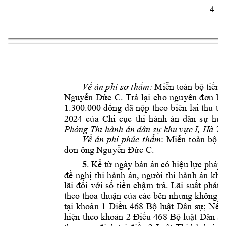
4 
Về án phí 
sơ thẩm:
Miễn toàn bộ
 tiền 
Nguyễn 
Đức 
C. 
Trả 
lại 
cho 
nguyên 
đơn 
bà
1.300.000 
đồng 
đã 
nộp 
theo 
biên 
lai 
thu 
tiề
2024 
của 
Chi 
cục 
thi 
h
àn
h 
n
dân 
sự 
huy
Phòng Thi hàn
h án dân 
sự khu vực I, H
à Tĩ
Về 
án 
phí 
phúc 
thẩm
: 
Miễn 
toàn 
bộ 
t
đơn ông Nguyễ
n Đức C
. 
5
. 
Kể từ 
ngày bản n có hiệu lực php 
đề 
nghị 
thi 
h
ành 

n, 
ngườ
i 
thi 
hành 

n 
khô
lãi 
đối 
với 
số 
tiền 
chậm 
trả. 
L
ãi 
suất 
p
ht 
s
theo thỏa 
thuận của 
cc bên
 nhưng không 
đ
tại 
khoản 
1 
Điều 
468 
Bộ 
luật 
Dân 
sự; 
Nếu
hiện 
theo 
khoản 
2 
Đi
ều 
468 
B
ộ 
luật 
Dân 
s
ự