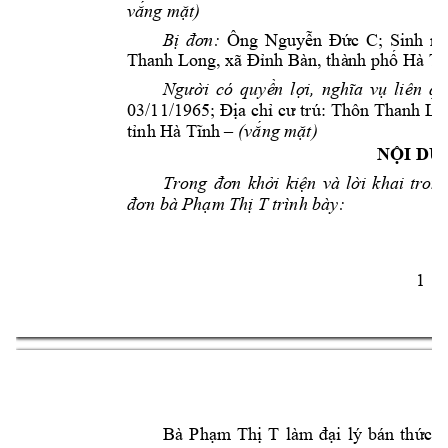
vắng mặt
)
Bị 
đơn:
Ông 
Nguyễn 
Đức 
C; 
Sinh 
ng
Thanh Long, 
xã Đnh Bàn, thà
nh phố Hà T

Người 
có 
quyề
n 
lợi, 
nghĩa 
v
ụ 
liên 
qu
03/11/1965; Địa ch cư tr: 
Thôn Thanh Lon
tnh Hà Tn
h –
(
vắng
mặt)
NỘI DU
Trong 
đơn 
khởi 
kiện 
và 
lời 
khai 
trong
đơn bà Phạm Thị T
tr
ình bày:  
1 
Bà 
Phạm 
Thị 
T
làm 
đại 
l 
bn 
thức 
ă