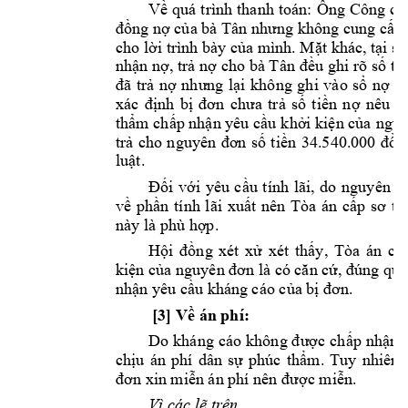
Về 
qu 
trình 
thanh 
ton: 
Ông 
Công 
ch
đồng
nợ của bà Tân nhưng không cung cấp
cho lời trình bày của mình. Mặt khc, tại s
nhận nợ, trả nợ 
cho bà Tân 
đều ghi rõ 
số ti
đã 
trả 
nợ 
nhưng 
lại 
không 
ghi 
vào 
sổ 
nợ 
là
xc 
định 
bị 
đ
ơn 
chưa
t
rả 
số
tiền
n
ợ 
nêu
tr
thm chấp nhận yêu cầu
 khi kiện của 
nguy
trả 
cho 
nguyên 
đơn 
số 
tiền 
34.540.000 
đồn
luật
. 
Đối 
với 
yêu 
cầu 
tính 
lãi, 
do 
nguyên 
đ
về 
phần 
tính 
lãi 
xuất 
nên 
Ta 
n 
cấp 
sơ 
th
này là phù hợp.
Hội 
đồng 
xét 
xử 
xét 
thấy
, 
Ta 
n 
cấ
kiện của nguyên đơn là có căn cứ, đng qu
y
nhận yêu cầu k
hng co của bị đơn
. 
[3] 
Về án phí: 
Do
khng 
co 
không đ
ược 
chấp 
nhận 
chịu 
n 
phí 
dân
sự 
phc 
thm. 
Tuy 
nhiên, 
đơn xin miễ
n n phí
nên được miễ
n.
Vì các lẽ trê
n, 