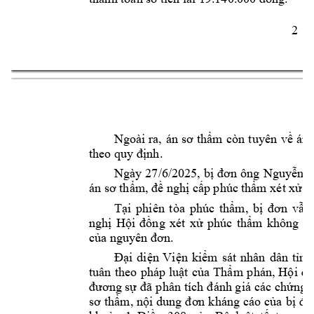
2 
Ngo
à
i 
ra, 
n 
sơ 
thm 
c
n 
tuyên 
về
án 
theo quy đị
nh.
Ngày 
27/6/2025, bị 
đơn 
ông 
Nguyễn Đ
n sơ thm, đề n
ghị cấp phc t
hm xét xử lạ
Tại 
phiên 
ta 
phc 
thm, 
bị 
đơn 
v
ẫn
nghị 
H
ội 
đồng 
xét 
xử 
p
hc 
thm 
không 
ch
của nguyên đơ
n.
Đạ
i 
di
ệ
n 
Vi
ệ
n 
ki
ể
m 
s

t 
nhân 
dân 
t

nh
tuân 
theo 
php 
luật 
c
ủa 
Thm 
phn, 
Hội 
đồ
đương sự 
đã 
phân 
tích 
đnh gi 
cc 
chứng c
sơ 
thm, 
nội dung 
đơn 
khng 
co 
của 
bị
đơ