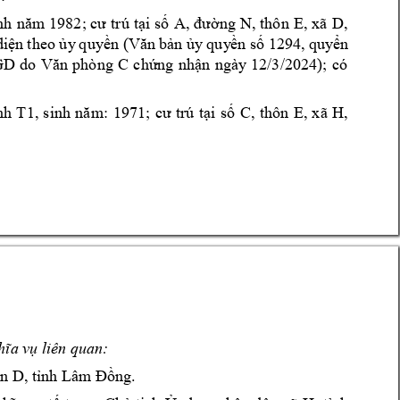
nh 
năm 19
82; cư 
trú 
tại 
số 
A, 
đường 
N, thôn 
E, 
xã 
D, 
diện 
theo ủy
 quyền (Văn 
bản ủy
 quy
ền số 1294, 
q
uyển
GD 
do 
Văn 
phng 
C
chứng 
nhận 
ngày 
12/3/2024); 
có 
h 
T1, 
s
inh 
năm: 
1971; 
cư 
trú 
tại 
số 
C,
thôn 
E, 
xã 
H, 
hĩa v
ụ liên quan:
ện D, tnh Lâm Đồng.