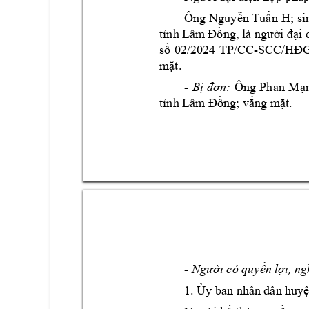
Ông 
Nguyễn Tuấn 
H; 
si
tnh Lâm
 Đồng, là người 
đại 
-
số 
02/2
024 
TP/CC
S
CC/HĐ
mặt.
Ông
- 
Bị 
đơn:
Phan 
Mạn
tnh Lâm
 Đồng; vắng m
ặt.
- 
Người có quyền 
lợi, ng
1. 
Ủy ban nhân 
dân huy