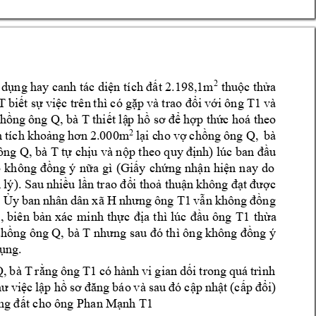
2
dụng hay canh tác diện tích đất 2.198,
1m
thuộc thửa 
T 
T1
và 
biết sự 
việc trên 
thì có 
gặp và 
trao đổi 
với ông 
Q, 
bà T 
chồng 
ông 
thiết lậ
p hồ s
ơ để 
hợp thứ
c hoá t
heo 
Q, 
bà 
2
lại c
h
o 
vợ 
chồng 
ông 
n 
tích 
khoảng 
hơn 
2.000m
Q, bà T 
ông 
tự chịu và nộp theo quy
 định) lúc ban đầu
 
không 
đồng 
 
nữa 
gì 
(Giấy 
chứng 
nhận 
hiện 
n
ay
do 
 
l). Sa
u n
hiều lần 
trao đổ
i thoả 
thuận 
không đạt 
được 
T1
i Ủy
 ban 
nhân 
dân 
x
ã 
H
n
hư
ng 
ông 
vẫn 
k
hông 
đồng 
T1
, 
biên 
bản 
xác 
mi
nh 
thực 
địa 
thì 
lúc 
đầu 
ông 
thừa 
Q, bà T 
chồng 
ông 
nhưng sau đó thì ông k
hông đồng  
ụng.
, 
b
à 
T 
T1
quá 
trình 
rằng 
ông 
có 
hành 
vi 
g
ian 
dối 
trong
ư 
việc 
lập hồ 
sơ 
đ
ăn
g 
báo 
và sau 
đó 
cập 
nhật 
(cấp đ
ổi) 
ng đất cho ô
ng 
Phan Mạ
n
h T
1