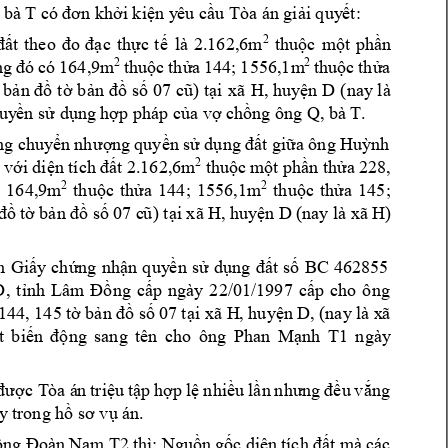
 bà T 
có đơn khi kiện y
êu
 cầu T
a án giải quy
ết:
là 
2.162,6m
2
đất 
theo 
đo 
đạc 
thực 
t
ế 
thuộc 
m
ột 
phần 
2
2
thuộc 
thửa 
144; 
1556,1m
thuộc 
thửa 
ng 
đó 
có 
164,9m
xã
 
bản đồ
 tờ 
bản 
đồ số 
07 
cũ) tại 
H, hu
y
ện 
D 
(nay là 
Q, bà T. 
quy
ền
 sử dụng
 hợp pháp của vợ c
hồng ông 
ng chuyển 
nh
ượ
ng 
quyền 
sử dụng 
đất gi
ữa 
ông Huỳ
nh
2
với diện 
t
ích 
đ
ất 2.
162,6m
thuộc 
một phần t
hửa 2
28, 
2
2
th
uộc 
thửa 
144; 
1556,1m
th
uộc 
thửa 
145; 
 
164,9m
đồ tờ 
bản 
đồ số 
0
7 c
ũ
) 
t
ại xã H, 
huy
ện D 
(nay là xã 
H) 
n 
Giấy 
chứng 
nhận 
quy
ền 
s
ử 
dụng 
đất 
số
BC 
462855 
D
, 
tnh 
Lâm 
Đồng 
cấp 
ngày 
22/01/1997 
c
ấp 
cho 
ông 
144, 145 tờ 
bản đồ 
số 07 
t
ại xã H
, huyện D
, (nay
 là x
ã 
ngày 
t 
biến 
động 
sang 
tên 
cho 
ông 
Phan 
Mạnh 
T1
được T
a á
n 
triệu 
tập 
hợp 
lệ 
n
hiều 
l
ần 
nhưng 
đều 
vắng 
ày
 trong hồ sơ vụ án.
ông Đoàn 
Na
m
 T2
thì: Ng
uồn 
gốc 
diện 
tích
đất m
à
các