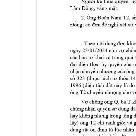
Người 
kế 
thừa q
uyền
, 
n
Lâm Đ
ồng, vắng mặt.
2. Ông 
Đoàn Nam T2, si
Đồng; có đơn 
đề nghị xét 
xử 
- 
Theo nội 
dung 
đơn 
kh
ngày 25/
01/202
4 
c
ủa 
vợ 
chồn
các bản 
tự khai và trong 
quá 
đại 
diện 
theo 
ủy 
quyền 
củ
a 
n
nhận 
chuyển 
nhượng 
của 
ông 
số 
323 
(được 
tách 
t
ừ 
thửa 
14
1996 
(diện 
tích 
đất 
này 
là 
do
ông 
T2
chuyển nhượng c
ho v
Q, 
bà T 
Vợ chồng ông 
k
chứng 
nhận quy
ền
sử dụn
g đ
ấ
hay 
không 
nhưng 
trong 
tổng 
d
T2
lầy) ông 
ch ran
h giới và 
dụng 
rất 
ổn 
định 
từ 
lúc 
n
hận 