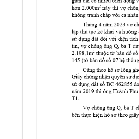
gian dài có 
nhiều biến động v
2
này 
thì 
vợ 
chồn
hơn 
2.000m
không tranh c
hấp với cá n
hân
Tháng 4 năm
 20
23 vợ c
lập 
thủ 
tục kê 
khai 
và hướng 
sử 
dụng 
đất 
đối 
với 
diện 
tích
Q, 
bà 
T 
tin, 
vợ 
chồng 
ông 
đư
2.198,1m
2
t
huộc tờ bản đồ
 số
145 (tờ bản đồ 
số 07 hệ thống
Cũng the
o hồ sơ 
l
ồng
 gh
Giấy 
ch
ứng 
nhận 
quyền 
sử 
dụ
sử 
dụng 
đất 
số 
BC 
462855 do
năm 2019 
thì ông Huỳ
n
h Phu
T1
. 
Q, 
bà T 
Vợ 
chồng ông 
c
bên 
thực hiện 
hồ sơ 
theo giấy