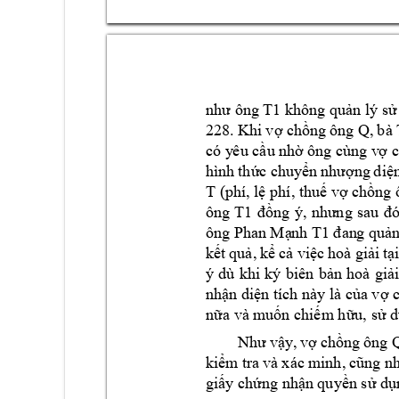
T1
như ông 
không quản l sử 
Q
, 
bà 
228. 
Khi 
vợ ch
ồng 
ô
ng 
có y
êu cầu nhờ 
ông cùng v
ợ 
hình 
thức 
chuy
ển 
nhượng 
d
iệ
T 
(phí, lệ phí, thuế vợ
 chồng 
ông 
T1
đồng 
, 
nhưng 
sau 
đó
ông 
Ph
an Mạ
nh 
T1
đan
g quản
kết 
quả, 
kể 
cả 
việc 
hoà 
giải 
tạ
 
dù 
khi 
k 
b
iên 
bản 
hoà 
giải
nhận diện tíc
h này là của vợ 
nữa và m
uốn chiếm hữu, sử d
Q
Như 
vậy, 
vợ 
chồng 
ông 
kiểm 
tra 
và 
x
ác 
minh, 
cũng nh
giấy chứng nhậ
n quyền sử 
dụ