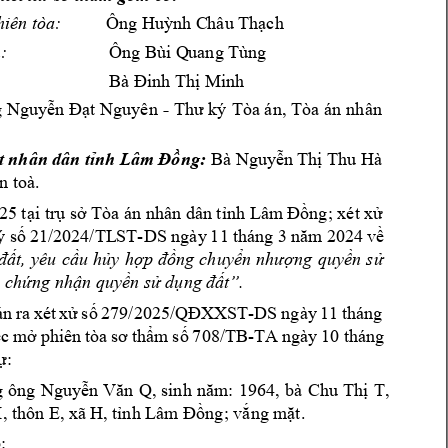
hiên tòa:
Ông Huỳnh C
hâu Thạch
Ông Bùi Q
uang Tùng 
:
Bà Đinh Thị Mi
nh
- 
 Nguyễn Đạt 
Nguyên
Thư k 
Ta án, 
Ta án 
nhân 
t nhân dân t
nh Lâ
m Đồng: 
Bà Nguy
ễn Thị Thu Hà 
n toà.
5 tại trụ s Ta án nhân dân tnh Lâm
 Đồng; xét xử 
-
 số 
21/2024/TL
ST
DS ngày 
11 th
áng 
3 
năm
 2024 
về 
đất, 
yêu 
cầu 
hủy 
hợp 
đồng 
chuyển 
nhượng 
quyền 
sử 
 ch
ứng nhận quyền sử dụng đ
ất
”.
-DS 
ngày 
11 
tháng
án 
ra 
xét 
xử 
số 
279/2025/QĐXXST
-TA 
ngày 
10 
tháng 
c 
m 
phiên 
ta 
sơ 
thẩm 
số 
708/TB
ự:
, 
 
ông 
Nguyễn 
Văn 
Q, 
sinh 
năm
: 
1964, 
b
à 
Ch
u 
Th
ị 
T
I, thôn E, xã 
H, tnh Lâm Đồng; vắng m
ặt
.
: 