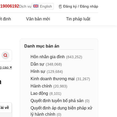
19006192
Dịch vụ
English
Đăng ký
/
Đăng nhập
t định
Văn bản mới
Tin pháp luật
Danh mục bản án
Hôn nhân gia đình
(843,252)
Dân sự
(348,068)
g cao
Hình sự
(129,684)
Kinh doanh thương mại
(31,267)
m
Hành chính
(20,983)
Lao động
(8,101)
Quyết định tuyên bố phá sản
(0)
ải về
Quyết định áp dụng biện pháp xử
lý hành chính
(0)