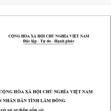
CỘNG HÒA XÃ HỘI CHỦ NGHĨA VIỆT NAM
- 
- 
Độc lập 
Tự do 
Hạn
h phúc
CỘNG HÒA
 XÃ HỘI CHỦ N
GHĨA VIỆT NA
M
N N
HÂN DÂN TỈNH LÂM
 ĐỒNG
 xét xử 
sơ thẩm gồ
m có: