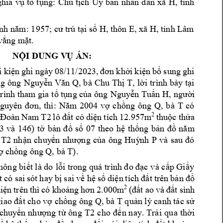
ban
nhân 
dân 
xã 
H
ghĩa 
vụ 
tố 
tụng: 
Chủ 
tịch 
Ủy 
, 
tn
h 
nh năm: 1957;
cư trú tại số H, thôn E, xã H, tnh Lâm 
vắng m
ặt.
NỘI DUNG V
Ụ ÁN:
i 
kiện 
ghi 
ngày 
08/11/2023, 
đơn 
khi 
kiện b
ổ 
s
ung 
ghi 
, 
bà 
g 
ông 
Nguyễn Văn 
Q
Chu 
Thị 
T, 
lời 
trình 
bày tại 
trình tham gia 
tố tụng của ông
N
guy
ễn 
Tuấn H, 
người
Q, 
bà 
T 
có 
guyên 
đơn, 
thì: 
Năm 
2004 
vợ 
chồng 
ông 
2
Đoàn 
Nam 
T
2
l
ô 
đất 
có 
diện 
t
ích 
12.957m
thuộc thử
a 
3 
và 
1
46) 
tờ 
bản 
đồ 
số 
07 
theo 
hệ 
thống 
bản 
đồ 
năm 
T2
 
nhận 
chuy
ển
nhượng 
của 
ông 
Huỳ
nh 
P
và 
sau 
đó 
Q, bà T).  
ợ chồng 
ông 
hông biết là do 
lỗi trong quá 
trình đo đạc v
à cấp Giấy 
t 
có 
sai 
sót 
hay 
bị
s
ai 
về hệ
 s
ố 
diện 
tí
ch 
đất 
trên 
bản đồ 
2
(đất ao 
và 
đất s
ình 
iện 
trên 
thì 
có k
hoảng 
hơn 
2.000m
Q, bà T 
giao đất cho vợ chồng ông 
quản l canh tác sử 
T2
chuyển 
nhượng 
từ 
ông 
cho 
đến
n
ay
. 
Trải 
qua 
thời 