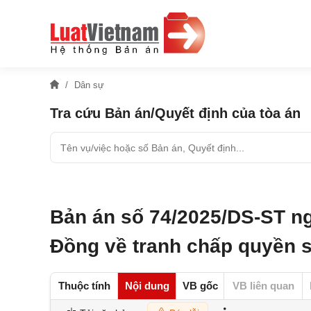
Dân sự
Tra cứu Bản án/Quyết định của tòa án
Bản án số 74/2025/DS-ST n
Đồng về tranh chấp quyền 
Thuộc tính
Nội dung
VB gốc
VB liên quan