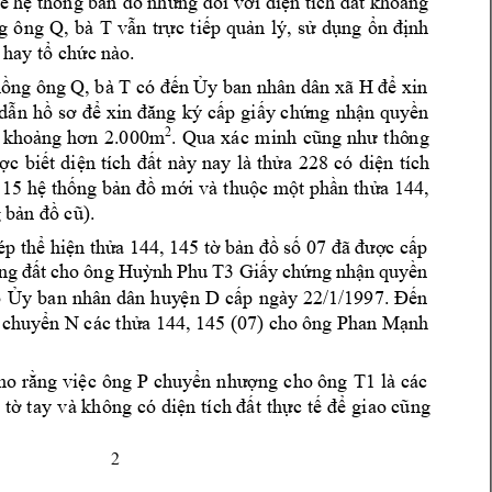
ề hệ thống bản 
đồ nhưng đối với diện tích đất khoảng 
Q, 
bà 
T 
g 
ông 
vẫn 
trực 
tiếp 
quản 
l
, 
sử 
dụng 
ổn 
định 
 hay tổ chức n
ào. 
Q, bà T 
hồn
g ông 
có đến Ủy ban nhân dân xã H
để xin 
dẫn 
hồ 
sơ 
để xin 
đăng 
k 
cấp g
iấy
chứng 
nhận quyền 
. 
Q
2
ua 
xác 
minh 
cũng 
như 
thô
ng 
khoảng 
hơn
2.000m
ợc 
biết 
diện 
tích
đất 
này 
nay 
là 
thửa 
228 
có 
diện 
tích 
 15 
hệ thống bản đồ
mới và 
thuộc một phần 
thửa 144, 
 b
ản đồ cũ). 
ép thể 
hiện t
hửa 144, 
145 tờ 
bản đồ 
số 07 đã 
được cấp 
ng 
đất 
cho 
ông H
uỳnh 
Phu 
T3
Giấy 
chứng 
nhận 
quyền 
 
Ủy 
ban 
nhân 
dân 
huy
ện 
D
cấp 
ngày 22/1/1997. 
Đến 
 c
huyển N
các thử
a 144, 145 (
07) cho ô
ng Phan Mạnh 
P 
T1
 là 
các 
ho 
rằng việc 
ông 
chuy
ển 
nhượng 
cho ông 
 
tờ t
ay
v
à không 
có diện 
tích đất 
thực tế 
để g
iao cũng 
2