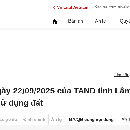
Tổng đài trực tuyến:
Về LuatVietnam
Bản án
Án lệ
Quyế
Tìm nân
gày 22/09/2025 của TAND tỉnh Lâ
sử dụng đất
Lược đồ
Đính chính
Án lệ
BA/QĐ cùng nội dung
T