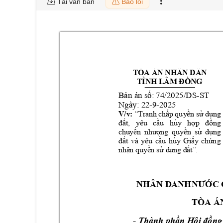
Tải văn bản
Báo lỗi
TÒA ÁN NHÂN DÂN 
TỈNH LÂM ĐỒNG
-
ST
Bản án số: 74/2025/DS
Ngày: 22-9-2025
V/v: 
“Tranh chấp qu
yền sử dụng 
đất, 
yêu 
cầu 
hủ
y
hợ
p 
đồng 
chuyển 
nhượng 
qu
yền 
sử 
dụng 
đất 
và 
yêu 
cầu 
hủ
y
Giấy 
chứn
g 
nhận quyền sử dụng đất”.
NHÂN D
ANHNƯỚC 
TÒA Á
- 
Thành phần H
ội đồng