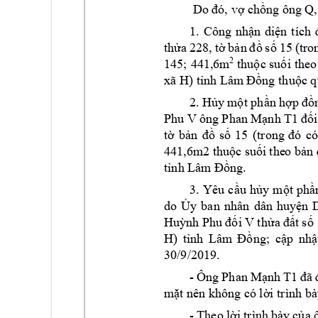
Q,
Do đó, vợ chồ
ng ông 
1. 
Công 
nhận 
diện 
t
ích 
thửa 
228, 
tờ 
bản 
đồ 
số 
15 
(tro
145; 
441,6m
2
thuộc suối 
theo
xã H) tnh Lâm
 Đồng
thuộc 
2. Hủy
 một phần 
hợp 
đồ
Phu V 
ông 
Phan M
ạnh T1
đối
tờ 
bản 
đồ 
số 
15 
(trong 
đó 
có
441,6m2 
thuộc su
ối the
o bản 
. 
tnh Lâm
 Đồng
3. 
Yêu 
cầu 
hủy 
một 
phầ
do 
Ủy 
ban 
n
hân 
dân 
huyện 
Huỳnh 
Phu đối 
V
thửa đất 
số
H) 
tnh 
Lâm 
Đồng;
cập 
nhậ
30/9/2019. 
- 
Ông 
Phan 
Mạnh 
T1
đã 
mặt nên khôn
g có lời trình b
- 
Theo lời 
trình 
bày 
củ
a 