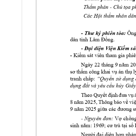
- 
Thẩm phán 
Chủ tọ
a p
Các Hội thẩm n
hân dân
- 
Thư 
ký phi
ên tòa: 
Ông
dân tnh Lâm
 Đồng.
- 
Đại diện V
iện Kiểm sá
- 
Kiểm
 sát viên tham gia phiê
Ngày 22 tháng 9 
năm 202
sơ 
thẩm
 công 
kha
i 
vụ 
án 
thụ 
l
t
ranh 
chấp:
“Quyền 
sử 
dụng 
dụng đất và yê
u cầu hủy Giấy
Theo 
Q
uyết 
định 
đưa 
vụ 
8 
năm 
2025, 
Thông 
báo 
về 
việ
9 năm 2025 
giữa các đương s
- 
Nguyên 
đơn:
Vợ 
chồng
sinh năm: 196
9; cư trú tại số 
Người đại di
ện hợp pháp