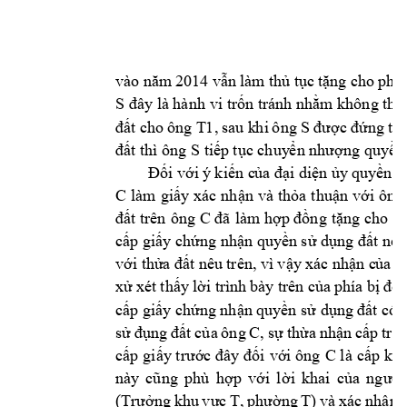
vào 
năm 
2014 vẫn 
l
àm
thủ tục 
tặng cho 
phầ
S 
đây
là hàn
h vi trốn tránh nhằm không thự
T1
, 
sau k
hi 
ô
ng 
S 
đất 
cho 
ông 
được đứ
ng 
tên
S 
đất thì ông 
tiế
p tục chuy
ển nhượng quy
ền
Đối với 
ý 
kiến c
ủa đ
ại d
iện ủy
quyền c
C 
làm 
giấy 
xác 
nhận 
và 
thỏa 
thuận 
với 
ông
C 
đất trên 
ông 
đã 
làm hợp đồng 
tặng cho ôn
cấp giấy chứng nhận quy
ền sử dụng đất nên
với thử
a đất 
nêu 
trên, 
vì vậy
xác nhận c
ủa 
ô
xử 
xét 
t
hấy 
l
ời 
trình 
bày 
trên của 
phía 
bị 
đơn
cấp giấy chứn
g nhận 
quyền sử dụn
g đất có 
C
sử 
đụng 
đất 
của 
ông 
, 
sự 
thừa 
nhận 
cấp 
trù
C 
cấp 
giấy trước đây 
đối 
với ông 
l
à cấp 
khô
này 
cũng
phù 
hợp 
với 
l
ời 
khai 
của 
ng
ười
(Trưởng 
khu 
v
ực 
T, 
phường 
T) 
và 
xác 
nhận 
c