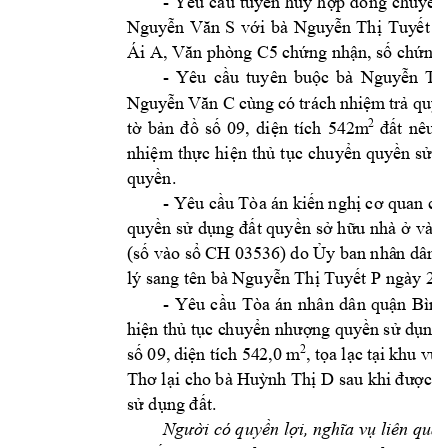
- 
Yêu 
cầu 
tuyên 
hủy 
hợp 
đồng 
chuyển
Nguyễn 
Văn 
S
với 
bà 
Nguyễn 
Thị 
Tuy
ết 
P
Ái A
, 
Văn phòng C5
chứng nhận, s
ố chứng 
- 
Yêu 
cầu 
tuyên 
buộc 
bà 
Nguyễn 
Th
Nguyễn 
Văn 
C
c
ùng 
có 
trách 
nhiệm 
trả qu
yề
2
đất 
nêu 
tờ 
bản 
đồ 
số 
09, 
diện 
tích 
542m
nhiệm 
thực 
hiện 
thủ 
tục 
chuyển 
quyền 
sử 
d
quyền.
- 
Yêu cầu Tòa 
án kiế
n nghị cơ qua
n có
quyền sử 
dụng 
đất quyền 
sở h
ữu nhà 
ở 
và 
t
(số vào 
sổ CH 
0353
6) do Ủy 
ban nhâ
n dân 
lý sang tên 
bà 
Nguyễn Thị T
uyết P
ngày 23
- 
Yêu 
cầu 
Tòa 
án 
nhân 
dân 
quận 
Bình
hiện thủ 
tục c
huyển nhượng 
quyền 
sử 
dụng 
2
số 
09, 
diện 
tích 
54
2,0 
m
, 
tọa 
lạc 
t
ại 
khu 
vực
Thơ
lại cho bà Huỳnh Thị D
sau khi được c
sử dụng đất.
Người có quyền lợi, nghĩa vụ liên quan