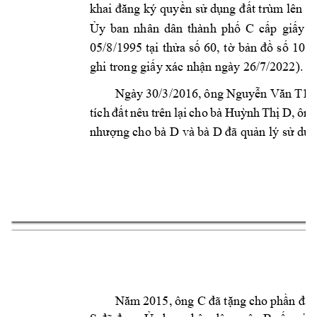
n 
s
 d
t trùm lên 
p
khai đăng ký
 quyề
ử
ụng 
đấ
y 
ban 
nhân 
dân 
thành 
ph
C 
c
p 
gi
y 
c
Ủ
ố
ấ
ấ
05/8/1995 
t
i 
th
a 
s
60, 
t
b
s
10 
(
ạ
ử
ố
ờ
ản 
đồ
ố
ghi trong gi
y
 xác nh
n ngày 26/7/
2022).
ấ
ậ
Ngày 
30/3/2016, 
ô
ng 
N
guy
c
ễn 
Văn 
T1
t 
nêu 
trê
n 
l
i 
cho 
bà 
Hu
nh 
Th
D, 
ông
tích 
đấ
ạ
ỳ
ị
n
g cho bà D và 
bà D 
n lý 
s
 d
n
như
ợ
đã quả
ử
ụ
3 
C 
n
g 
cho 
ph
t
Năm 
2015
, 
ông 
đã tặ
ần 
đấ