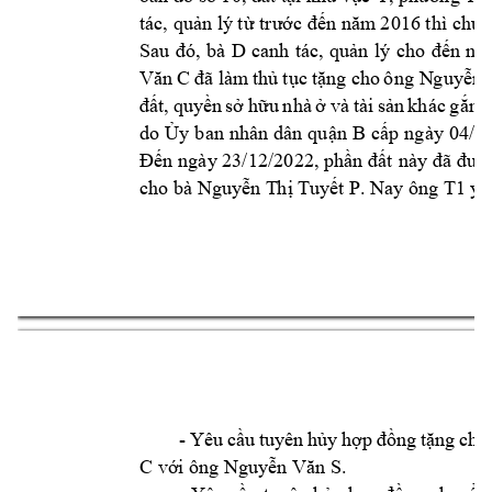
t
ác, quản lý từ t
rước đến năm
 2016 thì 
chuy
D 
Sau 
đó, 
bà 
canh 
tác, 
quản 
lý 
cho 
đến 
nay
Văn 
C
đã làm
thủ
tục 
tặng 
c
ho 
ô
ng N
guyễn 
đất, 
quyền 
sở 
hữu 
nhà
ở 
và 
tà
i 
sản 
kh
ác 
g
ắn 
l
do 
Ủy 
ban 
nhân 
dân 
quận 
B
cấp 
ngày 
04/02
Đến 
ngày 23/
12/2022, phần 
đất 
này 
đã 
đượ
cho bà 
. Nay ông 
T1
Nguyễn T
hị Tuy
ết P
yê
5 
- 
Yêu 
cầu 
tuyên 
hủy 
hợp 
đồng 
tặ
ng 
cho
C 
. 
với ông Nguy
ễn Văn S