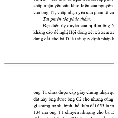
chấp 
nhận 
yêu 
cầu 
khởi 
k
iện 
của 
nguyên 
đơ
T1
của ông 
, chấp nhậ
n yêu cầu phả
n tố của
Tại phiên tò
a phúc thẩm: 
Đại 
di
ện 
ủy 
quyền 
của 
bị 
đơn 
ông 
Ng
kháng 
cáo đề 
nghị 
Hội đ
ồng 
xét 
xử 
xem
xét 
D 
dụng 
đất 
cho 
bà 
là 
trái 
qu
y định 
pháp 
luậ
9 
ông 
T1
chưa 
được cấp 
giấy
chứng 
nhận 
quy
C2
đất này
 ông 
được 
ông 
cho như
ng c
ũng 
k
gì chứng m
i
nh, hình thể 
thửa đất 
655 là m
ộ
t
134 
mà 
ôn
g 
T1
D
chuyển 
nhượng 
cho 
bà 
. 