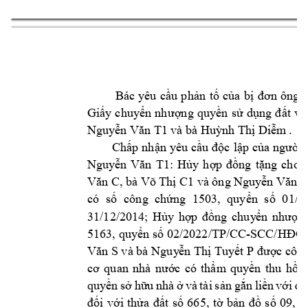
Bác 
yêu 
cầu 
phản
tố 
của 
bị 
đơn 
ông 
Giấy 
chu
yển 
nh
ượng
quyền 
sử 
dụng 
đất 
vĩ
và bà 
Nguyễn Văn T1
Huỳnh Thị Di
ễm
 .
Chấp 
nhận 
yêu cầu
độc 
lập 
của 
người 
Nguyễn 
Văn 
T1: 
Hủy 
h
ợp 
đồng 
tặng 
cho 
, bà 
 và ông 
Văn C
Võ T
hị C1
Ng
uyễn Văn 
S
có 
số 
công 
c
hứng 
1503, 
quyển 
s
ố 
01/2
31/12/2014; 
Hủy 
hợp 
đồng 
chuy
ển 
nhượ
n
-
5163, quyển 
số 02/2022/TP/CC
SCC/HĐGD
V
 và bà 
ăn S
Nguy
ễn Thị Tuyết P
được công
cơ 
q
uan 
nhà 
nước 
có 
thẩm 
quyền 
t
hu 
hồi 
quyền 
s
ở 
hữu 
nhà 
ở 
và 
tài 
sản 
gắn 
liền 
với 
đấ
đối 
với 
thửa 
đất 
số 
665, 
tờ 
bản 
đồ 
số 
09, 
d