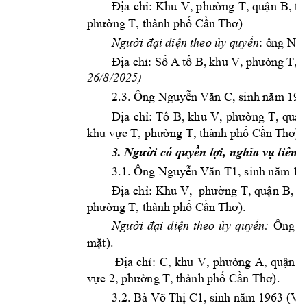
a 
ch
: 
ng 
T, 
qu
n 
B, 
th
Đị
ỉ
Khu 
V, 
phườ
ậ
n
g T, thành ph
 C
) 
phư
ờ
ố
ần Th
ơ
: ô
ng N
g
i 
di
n 
theo 
y q
uy
n
Người đạ
ệ
ủ
ề
a 
ch
: 
S
A 
t
ng 
T, t
Đị
ỉ
ố
ổ
B, 
khu 
V, 
phườ
26/8/2025) 
2.3. Ông Nguy
ễn Văn C, sinh năm
 196
a 
ch
: 
T
ng 
T, 
qu
n
Đị
ỉ
ổ
B, 
khu
V, 
p
hườ
ậ
khu v
ng T, thành 
ph
 C
).
ực T, phườ
ố
ần Thơ
i có quy
n l
 liên 
3. Ngườ
ề
ợ
i, nghĩa vụ
3.1. Ông Nguy
ễn Văn T1, sinh năm
 19
a 
ch
: 
ng 
T, 
qu
n 
B, t
Đị
ỉ
Khu 
V, 
 phườ
ậ
n
g T, thành ph
 C
).
phư
ờ
ố
ần Th
ơ
Ông 
i 
di
n 
theo 
y 
quy
n:
Người 
đạ
ệ
ủ
ề
P
m
t). 
ặ
a 
ch
: 
C, 
khu 
V, 
ng 
A, 
qu
n 
N
Đị
ỉ
phườ
ậ
v
c 2, 
ng T
, thành ph
 C
).
ự
phườ
ố
ần Th
ơ
3.2. Bà Võ Th
C1
ị
, sinh năm
 1963 (Vắ