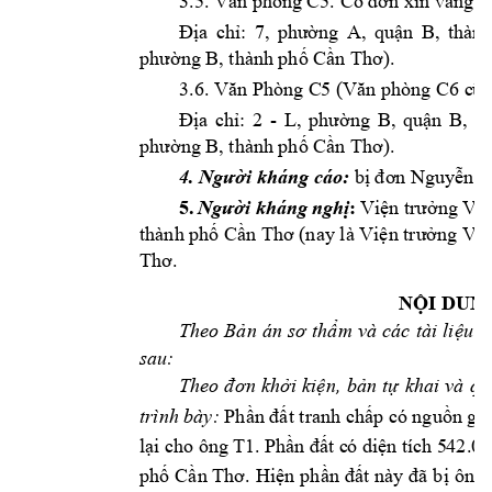
3.5. 
ng 
Văn phòn
g C5. Có đơn xin vắ
a 
ch
: 
ng 
A, 
qu
n 
B, 
thành
Đị
ỉ
7
, 
phườ
ậ
n
g B, thành 
ph
 C
).
phư
ờ
ố
ần Thơ
3.6. 
 (
Văn Phòng C
5
Văn phòng C6
c
ũ)
a 
ch
: 
2 
- 
ng 
B, 
qu
n 
B, 
th
Đị
ỉ
L, 
phườ
ậ
n
g B, thành 
ph
 C
).
phư
ờ
ố
ần Thơ
4. Người khán
g cáo:
bị đơn
Nguyễn T
5. 
:
Người 
kháng 
nghị
Viện 
trưởng 
Việ
thành phố Cần Thơ (nay là Viện trưởng V
i
Thơ.
NỘI DUN
Theo 
B
m 
và 
cá
c 
tài 
li
u 
c
ản 
án 
sơ 
thẩ
ệ
sau: 
i 
ki
n, 
b
n 
t
khai 
và
qu
Theo 
đ
ơn 
khở
ệ
ả
ự
Ph
t tranh ch
p có ngu
n g
trình bày:
ần đấ
ấ
ồ
ố
l
i c
ho ông
T1
. P
h
t c
ó 
di
n tích
 5
42.0
ạ
ần 
đấ
ệ
ph
C
n Th
. 
Hi
n 
ph
ông 
ố
ầ
ơ
ệ
ần 
đất 
này đã 
b
ị