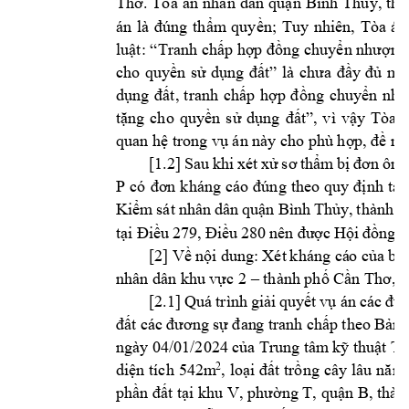
Thơ. 
Tòa 
án 
nhân 
dân 
quận 
Bình 
Thủy, 
thà
án 
là 
đúng 
t
hẩm 
quyền; 
Tuy 
nhiên, 
Tòa 
án
luật: “Tranh chấp hợp đồng chuyển nhượn
g
cho 
quyền 
s
ử 
dụng 
đất” 
là 
chưa 
đầy 
đủ 
mà
dụng 
đất,
tranh 
chấp 
hợp 
đồng 
chuyển 
như
tặng 
cho 
quyền 
s
ử 
dụng 
đất”, 
vì 
vậy 
Tòa 
á
quan hệ trong 
vụ án này
 cho phù hợp, 
đề ng
[1.2] 
Sau 
khi 
xét 
xử 
sơ 
thẩm
bị 
đơn 
ông
P 
có 
đơn 
kháng 
cáo 
đúng 
theo 
quy 
định 
tại 
Kiểm 
sát 
nhân 
dân 
quận 
Bình 
Thủy, 
thành 
p
tại 
Điề
u 
279, Đ
iều 
280 
nên đư
ợc 
Hội 
đồng 
x
[2] 
Về 
nội 
dung: 
Xét 
kháng cá
o của 
bị
nhân d
ân khu 
vực 2 –
thành phố C
ần Thơ, 
H
[2.1] 
Quá 
trình 
giải 
quyết 
vụ
án 
các 
đư
đất cá
c 
đương 
sự 
đan
g tra
nh c
hấp 
theo 
Bản
ngày 
04/01/2024 
của 
Trung tâm
 kỹ thuật T
à
2
diện tích 
542m
, 
loại đất 
trồng 
cây l
âu n
ăm
phần đất tại khu V, phường T, quận B, thà