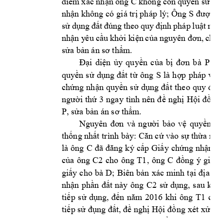
C 
điểm 
x
ác 
nhận 
ông 
không 
còn 
quyền sử 
d
S 
nhận không có g
iá trị pháp 
lý; Ông 
được 
sử 
dụng 
đất 
đúng 
theo 
quy 
định 
pháp 
luật 
nê
nhận 
y
êu 
cầu 
khởi k
iện 
củ
a 
nguyên 
đơn, 
chấ
sửa bản án sơ 
thẩm
.
P 
t
Đại 
diện 
ủy 
qu
yền 
c
ủa 
bị 
đơn 
bà 
S 
quyền 
sử 
dụng 
đất 
t
ừ 
ông 
là 
hợp 
pháp 
và
chứng 
nh
ận 
quyền 
s
ử 
dụng 
đất 
theo 
quy 
đị
người 
thứ 
3 
ngay 
tình 
nên 
đ
ề 
nghị 
Hội 
đồn
P
, sửa
bản án sơ 
thẩm.
Nguyên 
đơn 
và 
người 
bảo 
vệ 
quyền 
thống nhất trình bày: Căn cứ vào sự thừa n
h
là 
ông 
C 
đã 
đăng 
ký 
cấp
Giấy 
chứng 
nhận 
C2
cho 
ông 
T1
, 
ông 
C 
của 
ông 
đồng 
ý 
giao
D
giấy 
cho 
bà 
; 
Biên 
bản 
xác 
minh 
tại 
đ
ịa 
p
C2
nhận 
phần 
đất 
này 
ông 
sử 
dụng, 
sau 
khi
T1
tiếp 
s
ử 
dụng, 
đ
ến 
năm 
2016
khi 
ông 
ch
tiếp sử đụng đất, đề nghị 
Hội đồ
ng xét xử k