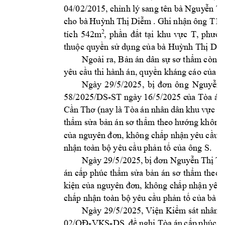
04/02/2015, 
chỉnh
 lý 
s
ang 
tên 
bà Nguy
ễn T
h
cho 
bà 
T1
Huỳnh 
Thị
Diễm 
.
Ghi
n
hận 
ông 
tích 
542m
2
, 
phần 
đất 
t
ại 
khu 
vực 
T, 
phườn
thuộc quy
ền sử dụng của 
bà Huỳnh Thị Di
Ngoài ra, Bản án dân 
sự sơ thẩm
 còn t
yêu cầu thi 
hành án, 
quyền khán
g cáo của c
Ngày 
29/5/2025, 
bị 
đơn 
ông 
Nguyễn 
58/2025/DS-
ST 
ngày 
16/5/202
5 c
ủa Tòa 
án
Cần 
Thơ 
(nay
là 
Tòa 
án 
nhâ
n 
dân 
khu 
vực 
2 
thẩm sửa bả
n án sơ 
thẩm the
o hướng 
không 
của n
guyên 
đơn, 
không 
c
hấp nhậ
n 
yêu 
cầu 
đ
S. 
nhận toàn 
bộ yêu cầu phản 
tố của ông 
Ngày 
29/5/2025, 
bị 
đơn Ng
uyễn 
Thị 
T
án 
cấp phúc thẩm sửa bản 
án sơ 
thẩm
 th
eo 
kiện của n
guyên đơ
n, không ch
ấp nhận y
êu 
P.
chấp nhận toà
n bộ y
êu cầu phản t
ố của bà 
Ngày 29/5/202
5, Viện Kiểm
 sát nhân 
-
VKS
-
02/QĐ
DS, 
đề 
nghị 
Tòa 
án 
cấp 
phúc 
t