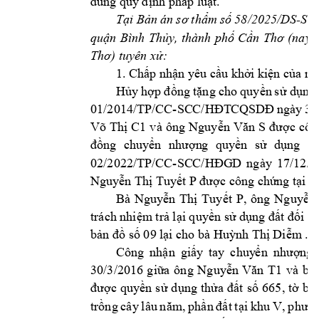
nh pháp lu
t.
đúng quy
 đị
ậ
-
Tại B
ản 
á
n 
sơ 
thẩm 
số 58/2025
/DS
ST 
quận 
Bình 
Thủy, 
thành 
phố 
Cần 
Thơ 
(nay 
l
Thơ) tuyên xử: 
1. Chấp nhận y
êu cầu khởi 
kiện của ng
Hủy 
hợp
đồng 
tặng 
cho 
qu
yền 
s
ử 
dụng
01/2014/TP/CC-
SC
C/HĐT
CQSDĐ 
ngày 
31
và 
ông 
Võ 
Thị 
C1
Nguyễn 
Văn 
S
được 
côn
đồng 
chuyển 
nhượn
g 
quyền 
sử 
dụng 
đấ
02/2022/TP/CC-
SC
C/HĐG
D 
ng
ày 
17/12/2
Ng
uyễn Thị Tuy
ết P
được công chứn
g tại 
Bà 
, 
ông 
Nguyễn 
Thị 
Tuyết 
P
Nguyễn 
trách nhiệm
 trả lại quyền sử dụng đất đố
i v
bản đồ số 09 l
ại cho bà Huỳnh Thị Diễm
 .
Công 
nhận 
giấy 
tay 
chuy
ển 
nhượng 
và 
bà 
30/3/2016 
giữa 
ông 
Nguyễn 
Văn 
T1
được 
quyền 
s
ử 
dụng 
thửa 
đất 
số 
665, 
tờ 
bả
trồng 
cây 
lâu 
năm, 
phần 
đất 
tại 
khu 
V, 
phườn