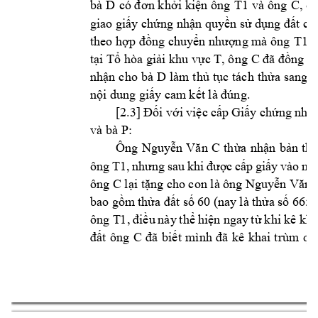
bà 
D 
T1
và 
ông 
C, 
ôn
có đ
ơn k
hởi 
kiện ông 
giao giấy chứng nhận quy
ền sử dụng đất ch
T1
theo hợp đồng chuyển nhượng mà ông 
k
T, ô
ng C 
tại Tổ hòa giải khu vực 
đã đồng ý 
D 
nhận 
cho 
bà 
làm 
thủ 
tục 
tách 
thửa 
sang 
t
nội dung giấy
 cam
 kết là đúng.
[2.3] 
Đối 
với 
việc 
cấp
Giấy 
chứng 
nhận
và bà P: 
Ông 
Nguyễn 
Văn 
C
thừa 
nhận 
bản 
thâ
ông 
T1
, 
nhưng 
sa
u 
khi 
được 
cấ
p 
giấy 
vào
ng
ông C 
lại tặng cho con là ông Nguyễn Văn 
bao gồm
 thửa đất s
ố 60 
(nay
 là 
thửa 
số 
665),
ông 
T1
, 
đi
ều 
này 
th
ể 
hiện 
ngay
t
ừ 
kh
i 
kê kha
C 
đất 
ông 
đã 
b
iết 
mình 
đã 
kê 
khai 
trùm 
qu
12