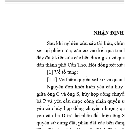
NHẬN Đ
ỊNH 
Sau khi nghiên cứu c
ác tài liệu, chứn
xét 
tại 
phiên 
tòa; 
căn 
cứ 
vào 
k
ết 
quả 
tranh 
đầy 
đủ 
ý 
kiến 
của 
các 
bên 
đương 
sự 
và 
quan 
dân thành 
phố Cần Thơ, Hộ
i đồng xét 
xử nh
[1] 
Về tố tụng:
[1.1] Về thẩm
 quyền xét xử và 
quan hệ
Nguyên 
đ
ơn 
khởi 
k
iện 
yêu 
cầu 
hủ
y 
h
C 
và 
ông S
giữa ôn
g 
, 
hủy 
hợp 
đồng c
huy
ển 
bà 
P 
và 
y
êu 
cầu 
được 
công 
nhận 
quyền 
sử 
yêu 
cầu 
hủy 
hợp 
đồng 
chuyển 
n
hượng 
quy
D 
S 
yêu 
cầu 
bà 
trả 
lại 
phần 
đất 
hiện 
ô
ng 
quyền 
sử 
dụng 
đất, 
phần 
đất 
các 
bên 
đang 
t