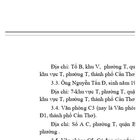
2 
a 
ch
: 
T
ng 
T, 
qu
n
Đị
ỉ
ổ
B, khu 
V, 
phườ
ậ
khu v
ng T, thành 
ph
 C
). 
ực T, phườ
ố
ần Thơ
3.3. Ông Nguy
n T
ễ
ấn Đ, sinh năm
 198
a ch
: 
7-khu v
ng T, qu
n 
Đị
ỉ
ực T, phườ
ậ
khu v
c 
ng T, thành p
h
 C
).
ự
T, phườ
ố
ần Thơ
3.4. 
(nay 
là 
Văn 
phòng 
C3
Văn 
p
hòng
, thành ph
 C
Đ1
ố
ần Thơ).
a 
ch
: 
S
ng 
T, 
qu
n 
B, 
Đị
ỉ
ố
A 
C, 
phườ
ậ
n
g . 
phư
ờ