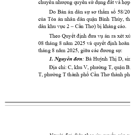
chuy
ng q
uy
n s
 d
t và h
ển nhượ
ề
ử
ụng 
đấ
ợp đ
Do 
Bản 
án
dân 
sự 
sơ 
th
ẩm
số 
58/202
của 
Tòa 
án 
nhân 
dân 
quận 
Bình 
Thủy
, 
thàn
dân khu vực 2 –
Cầ
n Thơ) bị k
háng cá
o.
Theo 
Quyết đ
ịnh 
đưa vụ
án 
ra 
xét 
xử 
08 
tháng 
8 
năm 
2025 
và 
quyết 
định 
hoãn 
p
tháng 8 năm
 2025, giữ
a các đương sự:
Bà 
Hu
nh Th
 D
: 
1. Nguyên đơn
ỳ
ị
, sin
a 
ch
: 
C, 
khu 
ng T, 
qu
n 
B, 
t
Đị
ỉ
V, 
phườ
ậ
ng T thà
nh ph
 C
T, phườ
ố
ần Thơ thà
nh phố