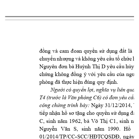
6 
đồng 
và 
cam 
đoan 
quyền 
sử 
dụng 
đất 
là 
tà
chuyển 
nhượng 
và 
không 
y
êu 
cầu 
tổ 
chức 
hà
Nguyên đơn bà Huỳ
nh Thị D
yêu cầu hủy
 h
chứng 
k
hông 
đồng 
ý 
với 
yêu 
cầu 
của 
nguyê
phòng đã thực 
hiện đ
úng quy định.
Người 
có 
quyền 
lợi, 
nghĩa 
vụ 
liên 
quan
T4
c 
là 
(trướ
Văn 
phòng 
C6) 
có 
đơn 
yê
u 
cầu 
 Ngày
 31/12/2014, 
công chứng t
rình bày:
Vă
tiếp nhận 
hồ sơ tặn
g cho quy
ền sử dụng 
đất
C
, 
si
nh 
năm 
19
62, 
bà 
Võ 
Thị 
C1
, 
sinh
nă
Nguyễn 
Văn 
S, 
sinh 
năm 
1990. 
Hồ 
sơ
01/2014/TP/CC-
SC
C/HĐT
CQSDĐ, 
ngày 
3