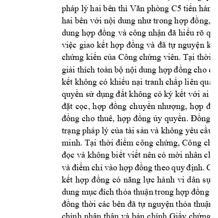
pháp lý 
hai bê
n thì 
Văn p
hòng C5
tiến 
hành
hai bên 
với nội dung như trong h
ợp đồng, s
dung 
hợp đồng
và 
công nhận 
đã 
hiểu 
rõ 
quy
việc 
giao 
kết 
hợp 
đồng 
và 
đã 
tự 
nguyện 
ký 
chứng kiến của Cô
ng chứng viê
n. Tại thời 
giải 
thích 
toàn 
bộ nội 
dung hợp 
đồng cho c
ả
kết không có khiếu nại tranh chấp liên qua
quyền sử dụng đất không có ký kết với ai k
đặt 
cọc, 
hợp 
đồng 
chuyền 
nhượng, 
hợp 
đồn
đồng 
cho 
thuê, 
hợp 
đồng 
ủy qu
yền. Đồng 
t
trạng pháp 
lý của tài 
sản và k
hông y
êu cầu 
minh. 
Tại 
thời 
điểm 
công 
chứng, 
Công 
chứ
đọc và khôn
g biết viết nê
n có m
ời nhân chứ
và 
điểm 
chỉ 
vào 
hợp 
đồng 
theo 
quy 
định. 
Cô
kết 
hợp 
đồng 
có 
năng 
l
ực 
hà
nh 
vi 
d
ân 
s
ự 
p
dung 
m
ục 
đích 
thỏa 
thuận 
t
rong 
hợp 
đồng 
k
đồng thời các b
ên đã tự 
nguy
ện thỏa 
thuận 
chính 
nhân thân 
và 
bản 
chính 
Giấy chứng 
n