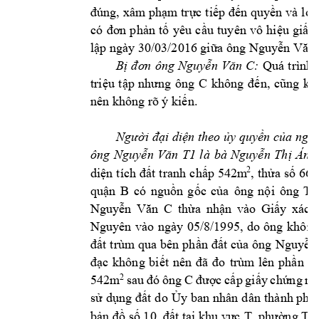
đúng, xâm 
phạm trực 
tiếp 
đến quyền 
và l
ợi
có 
đơn 
phản 
tố 
yêu 
c
ầu 
tuyên 
vô 
hiệu 
giấy 
lập ngày 30/0
3/2016 giữa 
ông Nguyễn Văn
:
Bị 
đ
ơn 
ông 
Nguyễn 
Văn 
C
Quá 
trình 
C 
triệu 
t
ập 
nhưng 
ông 
không 
đến, 
cũng 
kh
nên không rõ 
ý kiến.
Người đại diện theo ủy quyền của 
ngườ
ông 
là 
bà 
Nguyễn 
Văn 
T1
Nguyễn 
Thị 
Ánh
2
diện 
tích 
đất 
tranh 
chấp 
542m
, 
thửa 
s
ố 
665
T1
quận 
B
có 
nguồn 
gốc 
của 
ông 
nội 
ông 
Nguyễn 
Văn 
C
thừa 
nhận 
vào 
Giấy 
xác 
Nguyên 
vào 
ngày 
05/8/1995, 
do 
ông 
không
đất 
trùm
qua 
bên 
phần 
đất 
của ông 
Nguyễn
đạc 
không 
biết 
nên 
đã 
đo
trùm 
lên 
phần 
đấ
542m
C 
2
sau 
đó 
ông 
được 
cấp 
giấy 
chứng 
nh
sử 
dụng 
đất d
o 
Ủy 
ban 
nhân 
dân 
thành phố 
bản đồ số 10, đất tại khu vực 
T, phường T
,