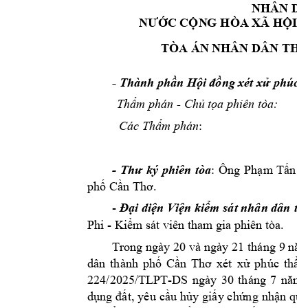
NHÂN D
A
NƯỚC CỘN
G HÒA XÃ
 HỘI 
TÒA ÁN N
HÂN DÂN TH
- 
Thành phần H
ội đồng xé
t xử phúc 
- 
Thẩm phán 
Chủ tọ
a phiên tòa:
:                  
Các Thẩm ph
án
- 
Thư 
ký 
phiên 
t
òa
: 
Ông 
Phạm
Tấn 
P
phố Cần Thơ.
- 
Đại di
ện Viện kiểm sát nhân dân
th
Phi - 
phiên tòa. 
Kiểm
 sát viên tham
 gia 
Trong ngày 20
 và ngày 21
 tháng 
9 năm
dân 
thành 
phố 
Cần 
Thơ 
xét 
xử 
phúc 
thẩm
224/2025/TLPT
-
DS 
ngày 
30 
tháng 
7 
năm
d
t, 
yêu 
c
u 
h
y 
gi
y 
ch
ng 
nh
n 
quy
ụng 
đấ
ầ
ủ
ấ
ứ
ậ