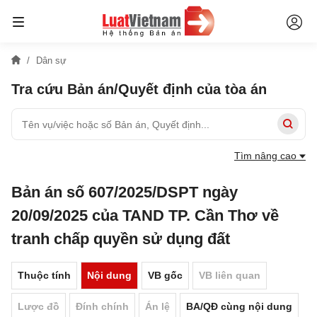
Dân sự
Tra cứu Bản án/Quyết định của tòa án
Tìm nâng cao
Bản án số 607/2025/DSPT ngày
20/09/2025 của TAND TP. Cần Thơ về
tranh chấp quyền sử dụng đất
Thuộc tính
Nội dung
VB gốc
VB liên quan
Lược đồ
Đính chính
Án lệ
BA/QĐ cùng nội dung