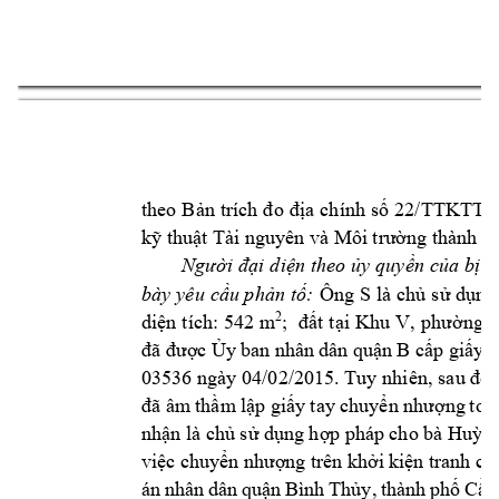
4 
theo 
Bản 
trích 
đo 
địa 
ch
ính 
số 
22/TTKTT
kỹ thuật Tài 
nguyên và M
ôi trường thà
nh p
Người 
đại 
diện theo 
ủy 
quyền 
của 
bị 
đ
Ông 
S 
bày 
yêu 
cầu phản 
tố:
là 
chủ 
sử dụng
2
; 
đất 
tại 
Khu 
V, 
phường T
diện 
tích: 
542 m
 c
đã được 
Ủy
 ban 
nhân 
dân 
quận 
B
ấp 
giấy 
c
03536 ngày 04/02/2015. Tuy nhiên, 
sau đó 
đã âm
thầm 
lập 
giấy 
t
ay 
chuyển 
nhượng 
t
oà
nhận là ch
ủ sử 
dụng hợ
p pháp 
cho bà Huỳn
việc c
huyển n
hượng 
trên 
khởi 
kiện 
tranh 
ch
án 
nhân 
dân 
quận 
Bình 
Thủy, 
thành 
phố 
Cần