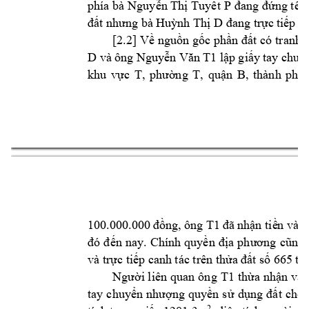
phía bà 
Nguyễn Thị Tuyết 
P
đang đ
ứn
g t
ên
đất nhưng bà H
uỳnh Thị D
đang trực 
tiếp s
[2.2] Về 
nguồn gốc 
phần đất có
 tranh 
D và 
ông 
Nguy
ễn Văn 
T1
lập 
giấy 
tay 
chuy
khu 
vực 
T, 
phường 
T, 
quận 
B, 
thành 
p
hố
11
T1
100.000.000 
đồng, ông 
đã 
nhận tiề
n và 
b
đó 
đ
ến 
nay. 
Chính 
quyền 
địa 
phương 
cũ
ng 
và trực tiếp can
h tác trên thửa 
đất số 6
65 từ
T1
Người li
ên quan 
ông 
thừa nhận 
vào
tay 
chuyển 
nhượng 
quyền 
s
ử 
dụng 
đ
ất 
cho 
2