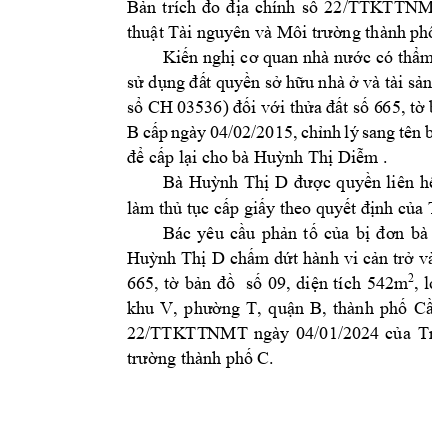
Bản 
trích 
đ
o 
đ
ịa 
chính 
số 
22/TTK
TTNMT
thuật Tài ng
uyên và Mô
i trường thành 
phố 
Kiến nghị 
cơ quan 
nhà nước 
có thẩm 
sử dụng đấ
t quy
ền sở hữ
u nhà ở
 và tài sả
n g
sổ CH 03
536) đối 
với thửa đấ
t số 6
65, tờ bả
B 
cấp 
ngày 
04/02/2015, 
chỉn
h 
lý
sang 
tê
n 
bà 
để cấp lại cho 
bà Huỳnh T
hị Diễm .
Bà 
Huỳnh 
Thị 
D
được 
quyền 
liên
hệ 
làm thủ tục cấ
p giấy theo q
uyết định của T
ò
Bác 
yêu 
cầu 
phản 
tố 
của 
bị 
đơn 
bà 
Huỳnh Thị 
D
chấm 
dứt 
hành 
vi 
cản 
trở 
và 
2
665, 
tờ 
bản 
đồ
số 
09, 
diện 
tích 
542m
, 
lo
ạ
khu 
V, 
phường 
T, 
quận 
B, 
thành 
phố 
Cần 
22/TTKTT
NMT 
ng
ày 
0
4/01/2024 
của 
Tru
. 
trường thành p
hố C
8 