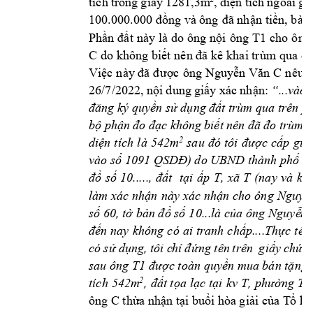
tích 
trong 
g
iấy
1281,3m
, 
diện tíc
h 
ngoài 
giấ
D
100.000.000 đồng và ông 
đã nhận 
tiền, bà 
T1
cho 
ông
Phần 
đất 
này là 
d
o ông 
nội 
ông 
C 
do
 không biết n
ên đã kê 
khai trùm qua 
di
Việc 
này đã 
đ
ược 
ông 
Nguyễn 
Văn 
C
nêu 
r
“...và
o 
26/7/2022, 
nội 
dung 
g
iấy 
xác 
nhận: 
đăng ký quyền 
sử dụng đất 
trùm qua t
rên p
bộ phậ
n đo 
đạc khô
ng b
iết nê
n đã 
đo trùm
t
2
diện 
tích 
là 
542m
sau 
đó 
tôi 
được 
cấp 
giấ
vào sổ 1091 QSDĐ) do UBND thành phố C
đồ 
số 
10....., 
đất 
tại 
ấp 
T, 
xã 
T
(nay 
và 
khu
làm 
xác nhận 
này 
xác nhận 
cho 
ông 
Nguyễn
số 60, tờ bản đồ số 
10...là của ông 
Nguyễ
n 
đến 
nay 
không 
có 
ai 
tranh 
chấp....Thực 
tế 
t
có 
sử 
dụng, 
tôi c
hỉ 
đ
ứng 
tên 
trên 
giấy 
chứng
sau ông 
T1
được toàn quyền mua bán tặng 
2
tích 
542m
, 
đất tọa 
lạc 
tại 
kv 
T, 
phường 
T, 
ông C 
thừa nh
ận tại buổi h
òa giải của T
ổ hò