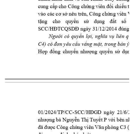
cung cấp 
cho Công c
hứng v
iên 
đối c
hiếu 
tr
vào các 
cơ 
sở nêu 
trê
n, Công 
chứng 
viên Vă
tặng 
cho 
quyền 
sử 
dụng 
đ
ất 
số 
1
SCC/HĐTCQSDĐ
 ngày 31/12/2
014 đúng tr
i 
có 
quy
n 
l
liên 
qua
Ngườ
ề
ợi, 
nghĩa 
vụ
C4
)
u v
ng 
m
t, 
trong b
n ý 
k
có 
đơn 
yêu 
cầ
ắ
ặ
ả
H
ng 
chuy
ng 
quy
n 
s
d
ợp 
đồ
ển 
nhượ
ề
ử
ụng
7 
01/2024/TP/CC-
SC
C/HĐG
D 
ng
ày 
21/6/20
n
g bà 
Nguy
n Th
 T
uy
t 
P v
i 
bên 
nh
như
ợ
ễ
ị
ế
ớ
ậ
c 
Công ch
ng 
vi
ên 
(n
đã 
đượ
ứ
Văn 
phòng 
C3