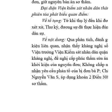
đơn, giữ nguy
ên bản án sơ t
hẩm
.
Đại di
ện V
iện k
iểm 
sát 
nhân 
dân 
thành
phiên tòa phá
t biểu quan điểm:
Về tố tụng: 
Từ khi thụ lý 
đến khi đưa 
xét 
xử, 
Thư 
ký, đươn
g sự 
đã thự
c 
hiện 
đúng 
dân sự.
Về 
nội 
dung:
Qua 
phân 
tích, 
đánh 
giá
ki
n 
liên 
quan, 
nh
n 
th
y 
kháng 
ngh
s
ệ
ậ
ấ
ị
ố
Vi
ng 
Vi
n 
Ki
m 
sát 
nhân 
dân 
ện 
trưở
ệ
ể
quận 
B
kháng 
ngh
, 
ngh
 c
p 
phúc 
th
m 
s
ị
đề
ị
ấ
ẩ
ửa án 
s
kh
i 
ki
n 
c
p 
nh
ở
ệ
ủa 
ngu
yên
đơn; 
Không 
ch
ấ
nh
n y
êu 
c
u ph
n 
t
 c
a b
P; 
Ch
p
ậ
ầ
ả
ố
ủ
ị
đơn 
bà 
ấ
Nguy
, áp 
d
ng kho
u 308 
ễn Văn 
S
ụ
ản 2 Đi
ề
m. 
sơ thẩ
10