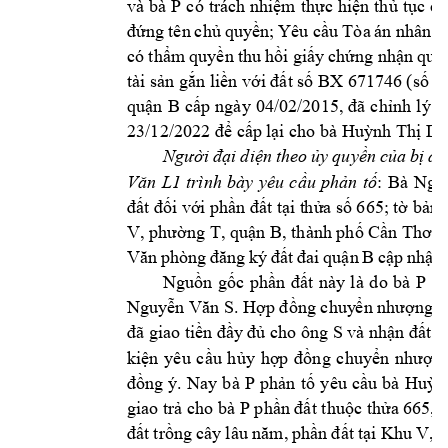
và b
à 
P 
có 
trách nhi
m 
th
c 
hi
n 
th
t
c 
ch
ệ
ự
ệ
ủ
ụ
ng 
tên 
ch
 q
uy
n; 
Yêu 
c
u 
Tòa 
án n
hân 
d
đứ
ủ
ề
ầ
có 
th
m
quy
n 
thu 
h
i gi
y 
ch
ng n
h
n 
q
uy
ẩ
ề
ồ
ấ
ứ
ậ
tài s
n g
n li
n 
v
t s
 BX 67
1746 (s
 v
ả
ắ
ề
ới đấ
ố
ố
qu
n 
B 
c
nh 
l
ý 
s
ậ
ấp
ngày 
04/02/2015, 
đã 
ch
ỉ
 c
p 
l
i cho bà 
Hu
nh Th
Di
23/12/2022 để
ấ
ạ
ỳ
ị
i 
di
n 
theo 
y 
quy
n 
c
a 
b
Người 
đạ
ệ
ủ
ề
ủ
ị
đơ
:
Bà 
Ngu
trình 
bày
yêu 
c
u 
ph
n 
t
Văn 
L1
ầ
ả
ố
i 
v
i 
ph
t 
t
i t
h
a s
665; 
t
 b
đất đố
ớ
ần đấ
ạ
ử
ố
ờ
ản
 
ng T, qu
n 
B, thành ph
 C
. 
V, phườ
ậ
ố
ần Thơ
n 
B 
c
p 
nh
t 
Văn 
phòng 
đăng 
ký 
đất 
đai 
quậ
ậ
ậ
P 
Nguồn 
gốc 
phần 
đất 
này 
là 
d
o 
b
à 
n
Nguyễn Văn S. Hợp đồng chuy
ển nhượng đ
S 
đã giao tiề
n đầy
 đủ cho ông 
và nhậ
n đất n
kiện 
yêu 
cầu 
hủy 
hợp 
đồng 
chuyển 
nhượng
P 
đồng 
ý. 
Nay 
b
à 
phản 
tố 
yêu 
cầu 
bà 
Huỳ
n
P 
giao trả cho bà 
phần đất thuộc thửa 66
5, 
đất 
t
rồng 
cây 
lâu 
năm, 
phần 
đất 
tại Khu 
V, 
p