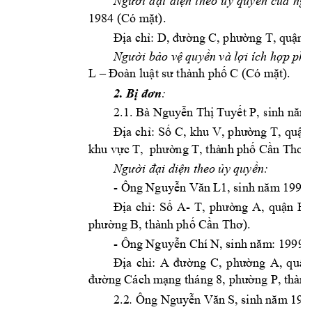
i 
di
n 
theo 
y 
quy
n 
c
Người 
đạ
ệ
ủ
ề
ủa 
ngu
1984 (Có m
t).  
ặ
a ch
: 
ng T
, qu
n 
Đị
ỉ
D, đườ
ng C, phườ
ậ
i b
o v
 quy
n và l
i ích h
Ngườ
ả
ệ
ề
ợ
ợp phá
L 
 C (Có m
t). 
–
Đoàn luật 
sư thành phố
ặ
2. B
: 
ị
đơn
2.1. Bà Nguy
n Th
Tuy
t P
ễ
ị
ế
, sinh năm
a 
ch
: 
S
ng 
T, 
qu
n
Đị
ỉ
ố
C, 
khu 
V, 
phườ
ậ
khu v
ng T, thà
nh ph
 C
).
ực T,  phườ
ố
ần Thơ
i di
n th
eo 
y quy
n:
Người đạ
ệ
ủ
ề
- Ông Nguy
ễn Văn L
1, sinh năm
 1990
a 
ch
: 
S
A- 
ng 
A, 
qu
n 
B,
Đị
ỉ
ố
T, 
phườ
ậ
n
g B, thành 
ph
 C
).
phư
ờ
ố
ần Thơ
- Ông Nguy
n Chí N
ễ
, sinh năm
: 1999 
a 
ch
: 
ng 
A, 
q
u
n
Đị
ỉ
A 
đ
ường 
C, 
phườ
ậ
ng Cách m
ng tháng 8, 
ng P, thàn
đườ
ạ
phườ
2.2
Ông Nguy
. 
ễn Văn S, 
sinh năm 199