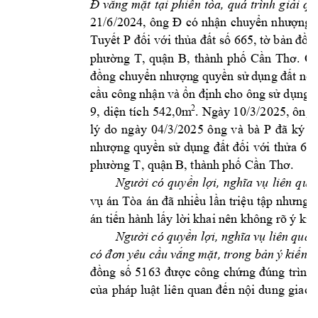
Đ
vắng 
mặt 
tại 
phiên 
tòa, 
quá 
trình 
giải 
qu
21/6/2024, 
ông 
Đ
có 
nhận 
chuyển 
nhượng 
Tuyết P
đối với
 thủa đất số 665, tờ bản đồ 
s
. 
Ôn
phường 
T, 
quận 
B, 
thành 
phố 
Cần 
Thơ
đồng chuy
ển nhượn
g 
quyền sử 
dụng đất nê
u
cầu cô
ng 
nhận 
và 
ổn 
định 
cho ông 
sử 
dụng 
. 
Ngày 1
0/3/2025, 
ông 
2
9, 
diện 
tích 
542,0m
lý 
do 
ngày 
04/3/2025 
ông 
và 
bà 
P 
đã 
ký 
h
nhượng 
quyền 
sử 
dụng 
đất 
đối 
với 
thửa 
665
. 
phường T, quậ
n B, thàn
h phố Cần Thơ
Người 
có 
quyền 
lợi, 
nghĩa 
vụ 
liên 
q
ua
vụ 
án 
Tòa 
án 
đã 
nhiều 
lần 
triệu 
tập 
nhưng b
án tiến hành lấy
 lời khai 
nên không r
õ ý kiế
Người 
có 
quyền 
lợi, 
nghĩ
a 
vụ l
iên 
quan
có 
đơn 
yêu c
ầu 
vắng 
mặt, 
trong 
bản 
ý 
kiến 
V
đồng 
số 
5163 
đ
ược 
công 
chứng 
đúng 
trình 
của 
pháp 
luật 
liên 
quan 
đến 
n
ội 
dung 
giao 