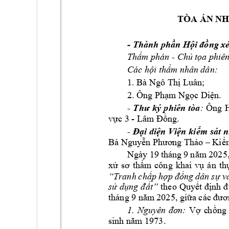
TÒA ÁN N
H
- 
Thành phần H
ội đồng x
- 
Thẩm phán 
Chủ t
ọa phiên
Các hội thẩm nhâ
n dân:
Luâ
n; 
1. Bà Ngô Thị 
2. Ông Phạm
 Ngọc Diện.
- 
:
Thư 
ký 
p
hiên 
tòa
Ông 
- 
vực 3 
Lâm
 Đồng.
- 
Đại 
diện Viện k
iểm sát 
Bà Nguyễn Phươ
ng Thảo –
Kiể
Ngày 
19 
tháng 
9 
n
ăm 
20
25,
xử 
sơ 
thẩm
cô
ng 
khai 
vụ 
án 
th
“Tranh 
chấp 
hợp 
đồng 
dân 
sự 
v
sử 
dụng 
đất”
th
eo 
Quyết định 
đ
tháng 9 năm
 2025, giữa các đươ
1. 
Nguyên 
đơn:
Vợ 
c
h
ồng 
sinh năm 1973.