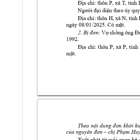
Địa chỉ: thôn P, xã T
, tỉnh
N
gười đại di
ện
 theo ủ
y quy
Địa 
chỉ: 
thôn H
, xã 
N, 
tỉnh 
ngày 08/01/20
25. Có m
ặt.
2. 
Bị 
đơn:
Vợ 
chồng 
ông 
Đ
1992. 
Địa 
chỉ: 
t
hôn 
P, 
xã 
P, 
tỉnh 
mặt.
Theo 
nội 
dung 
đơn 
khởi 
ki
của nguyên đơn 
–
chị Phạm Hu
Xuất 
phát 
từ 
mối 
quan 
hệ 