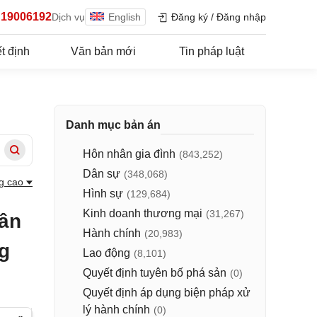
19006192
Dịch vụ
English
Đăng ký
/
Đăng nhập
t định
Văn bản mới
Tin pháp luật
Danh mục bản án
Hôn nhân gia đình
(843,252)
Dân sự
(348,068)
g cao
Hình sự
(129,684)
Kinh doanh thương mại
(31,267)
dân
Hành chính
(20,983)
g
Lao động
(8,101)
Quyết định tuyên bố phá sản
(0)
Quyết định áp dụng biện pháp xử
lý hành chính
(0)