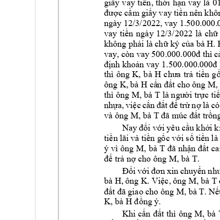
giấy 
vay 
tiền
, 
thời 
hạn 
vay 
là 
0
được cầm
 giấy 
vay 
t
iền nên 
khô
ngày 12/3/202
2, vay 1.500.000.
vay 
t
iền 
ngày 
12/3/2022 
là 
chữ
H
không phải l
à chữ ký của bà 
.
vay, 
cò
n vay
 500.000.000đ thì 
c
định khoản vay 1.500.000.0
00đ
thì 
ông 
K, 
b
à 
H 
chưa 
trả 
tiền 
gố
ông K, 
bà H 
M, 
cấ
n đất 
cho 
ông 
thì ông M, bà T 
là người trực ti
nhựa, 
việc 
cấn 
đất 
để 
trừ 
nợ 
là 
có
và ông M, bà T 
đã m
úc đất trồn
Nay 
đối
với yêu 
cầu khở
i
k
tiền 
lãi 
và tiề
n g
ố
c 
với số 
tiền 
l
à
ý v
ì ông 
M, 
bà 
T 
đã n
hận đất 
ca
M, bà T. 
để trả nợ cho ô
ng 
Đối 
với 
đơn 
xin 
chuyển 
nh
bà H, 
ông K
M, bà T 
. Việc, 
ông 
M, bà 
T
đất đã 
giao cho ôn
g
. Nế
K, bà H 
đồng 
ý
.
M, 
bà 
Khi 
cấn 
đất 
thì 
ông 