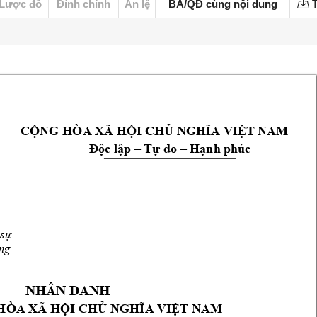
Lược đồ
Đính chính
Án lệ
BA/QĐ cùng nội dung
T
CỘNG HÒA X
Ã HỘI CHỦ NGHĨA V
IỆT NA
M
Độc lập –
Tự do –
H
ạnh phúc
sự 
ng
.
NHÂN DANH 
HÒA XÃ
 HỘI CHỦ NGHĨA VIỆT N
AM