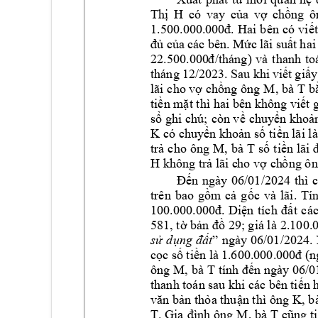
Thị 
H
có 
vay 
của 
vợ 
chồng 
ô
1.500.000.00
0đ. 
Hai 
bên 
có 
viết
đủ của 
các bên.
 Mức 
lãi suất 
h
ai
22.500.000
đ
/tháng) 
và 
t
hanh 
to
tháng 
12/2023. 
Sau khi 
viết 
giấy
M, 
bà 
T 
lãi 
cho vợ 
chồng ông 
b
tiền mặt thì 
hai bên 
không viết g
sổ ghi 
chú; 
còn về 
chuyển khoản
K 
có 
chuyển khoản số ti
ền lãi l
M, 
bà 
T 
trả 
cho 
ông 
số
tiền 
lãi 
H không 
trả lãi c
ho
 vợ ch
ồ
ng ôn
Đến 
ngày 
06/01/2024 
thì 
c
trên 
bao 
gồm 
cả 
gốc 
và 
lãi. 
Tín
100.000.000đ. 
Diện 
tích 
đất 
các
581, tờ bản đồ 29; giá l
à 2.100.
sử 
d
ụng 
đất
” 
ngày 
06/01/2024. 
cọc số 
tiền là 
1.600.000.000đ (n
ông 
M, bà 
T 
tính đ
ến ngày 06/0
thanh toán sa
u khi các bên 
t
iến 
K, 
b
văn bản t
hỏa thuận thì 
ông 
T
M, bà 
T 
. Gia 
đình ông 
cũng
 t