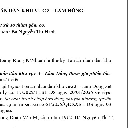
- 
ÂN DÂN KHU
 VỰC 3 
LÂM ĐỒNG
é
t xử sơ thẩ
m gồ
m có:
 t
òa:
Bà Nguy
ễn Thị Hạnh.
Hoàng 
Rung 
K’Nhuận 
là 
th
ư 
ký 
Tòa 
án 
nhân 
dân 
khu 
- 
:
nhân dâ
n khu 
vực 3 
Lâ
m 
Đồng tham
 gia phiên 
tòa
m
 sát viên.
 
tại tr
ụ
sở Tòa 
án 
nhân 
dân khu 
vực 
3 –
L
âm 
Đồng
xét 
-
ụ 
l
ý
số: 
17/2025/TLST
DS 
ngày 
20/01/2025 
về 
việc:
a
y 
tài 
sản; 
tranh 
chấp 
h
ợp 
đồng 
chuyển 
nhượng 
quyền 
-DS 
ngày 
03 
ưa 
vụ 
án 
r
a 
xét 
x
ử 
số 
61/2025/QĐX
XST
ng sự: 
, 
ôn
g
Đoàn 
V
ăn
M, 
si
nh 
năm
1962. 
Bà 
Nguyễn 
T
hị 
T