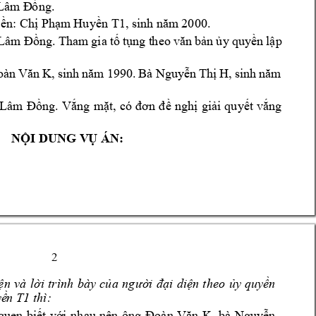
. 
 Lâm Đ
ồ
ng
ền: Chị 
Phạm
 Hu
yền T1, sinh năm
 2000.
Lâm 
Đồng. Tha
m 
gi
a 
tố 
tụng t
h
eo 
văn 
bản 
ủ
y 
quyền 
lập 
oàn 
Văn 
K, 
sinh 
năm 
1990. 
Bà 
Nguyễn 
Thị 
H, 
sinh 
năm 
Lâm 
Đồng
. 
Vắng 
mặt, 
có 
đơn 
đề 
nghị 
giải 
qu
yết 
vắng 
NỘI DUNG V
Ụ ÁN:
2 
ện 
và
lời 
trình 
bày 
của 
người 
đại 
diện 
theo 
ủy 
quyền 
 thì: 
yề
n
 T1
, 
bà 
q
uen 
biết 
với 
nhau 
nên 
ông 
Đoàn 
Văn 
K
Nguyễn