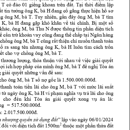
 
T 
có 
đ
ào 
01 
giếng 
khoan 
trên 
đất. 
Tại 
thời 
điểm 
lập 
K, 
bà H 
ất
 t
i
n tư
ởng ông 
đ
ang c
ố
 gắn
g
 thực 
hiện h
ồ
 sơ
M
, 
b
à 
T
M, 
bà 
T 
tìm 
g 
ông 
. 
Tuy 
nhiên, 
gần 
đây 
ông
K, 
bà 
H 
 
đang 
gặp 
khó 
khăn 
về 
tài 
chính. 
Bị 
một 
số 
M, 
bà 
Thu N 
khác, ông 
được 
thông tin 
phần diện 
tích 
ể cấn 
trừ 
khoản 
v
ay 
cũng 
đ
ang 
thế 
chấp 
tại Ngân 
hàng 
M, 
bà 
T 
 
chồng 
ông 
cũng 
rất 
thiện 
chí 
muốn 
thanh 
toán 
K, 
bà 
H 
sổ 
ra 
sang 
t
ên 
nhưng 
ông 
luôn 
tìm 
cách 
trốn 
M, bà T
. 
ết ch
o
 vợ chồng ông 
 thươn
g
 lượng, thỏa thuận với n
h
au về việc giải quy
ết 
M, bà 
T 
lợi ích 
h
ợp 
pháp của 
mình 
ông
đề 
nghị T
òa án
 giải quyết những vấn 
đ
ề sau:
M, bà T 
 cho ôn
g
số nợ gốc l
à 1.500.000.000đ.
M, 
bà 
T 
 
thanh 
toán 
tiền 
lãi 
cho 
ông 
với 
mức 
lãi 
suất 
g 
K, bà 
H 
 
từ ngày
 ôn
vi 
phạm 
nghĩa v
ụ
t
rả 
lãi c
ho ông 
 
cho 
đến 
khi 
Tòa 
án 
giải 
quy
ết
xong 
vụ 
án 
là: 
ng  = 517.500.00
0đ.
à: 2.017.50
0.000đ.
n 
nhượng 
q
uyền 
sử 
dụng 
đất
” 
lập 
vào 
ngày 
06/01/2024 
 
2
đối v
ới
diện 
tích 
đ
ất 
1500m
thuộc m
ột phần 
thửa 
đất 