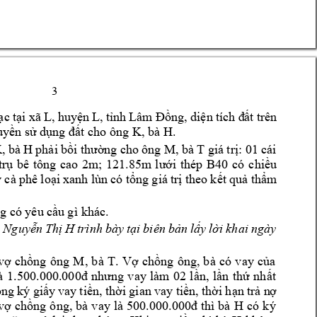
3 
ạc 
tại xã L
, huy
ện L, 
tỉnh 
Lâm 
Đồ
ng, 
d
iện 
tích đ
ất
trên 
K, bà H
. 
uyền sử dụng đất cho ô
ng 
K
, bà 
H 
M, bà 
T 
phải b
ồ
i thườ
ng cho 
ông 
giá 
trị: 01 
cái 
t
rụ 
bê 
tông 
cao 
2m; 
121.85m 
lưới 
thép 
B40 
có 
c
hiều 
 cà 
phê loại 
xanh lùn 
có tổn
g
g
iá 
trị theo 
k
ết 
quả thẩm
g có yêu cầu 
g
ì khác.
à
Nguyễn 
Thị 
H
trình 
bày 
tại 
biên 
bản 
lấy 
lời 
khai 
ngày 
M, 
bà 
T
vợ 
chồng 
ông 
. 
Vợ 
chồng 
ông, 
bà 
có 
va
y 
của 
à 
1.500.000.000đ 
nhưng 
v
ay 
l
àm 
02 
lần
, 
lần 
thứ 
nh
ất
ông 
ký giấ
y vay 
tiền, thời 
gian v
ay tiền, 
thời hạn 
trả n
ợ 
H 
có
ký 
vợ 
chồng 
ông, 
bà 
v
ay là 
500.000.000đ thì 
bà 