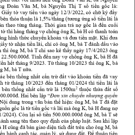
, 
bà 
ng 
Đoàn 
Văn 
M
Nguyễn 
Thị 
T
số 
tiền 
gốc 
là: 
 
Giấy 
tờ 
vay
t
iền 
vào 
ngày 
1
2/3/2022, có 
chữ 
ký 
đầy 
 
bên thỏa 
thuận là 
1,5%/tháng 
(tương ứng 
số tiền 
lãi là 
án 
th
eo 
từng 
tháng. 
Thời 
gian 
t
rả 
nợ 
gốc 
là 
đến 
cuối 
K, 
bà H 
có tha
nh toán
 
tờ thì 
hàng thá
ng vợ 
chồng 
ông 
ằng hình t
hức chuyển khoản 
và đưa 
tiền 
mặt. Khi đ
ưa 
M, 
bà 
T 
iấy tờ 
nhận tiền lãi, 
chỉ có ông 
đánh dấu v
ào 
M, 
bà 
T 
ông 
 thì 
ông 
chỉ
 sao 
kê t
hấy ngày 17
/4/2023 
K, bà 
H 
à 22
.500.
000đ. 
Tính đến nay vợ 
chồng ông 
đã 
K, 
bà 
đến 
hết 
tháng 
9/2023. 
Từ 
tháng 
10/2023 
thì 
ông 
M, bà T 
g 
nữa. 
ác 
bên 
thống 
nhất 
cấn 
trừ 
đất 
vào 
khoản 
tiền 
đã 
vay 
h 
t
ừ 
tháng 
1
0/2023 
đến 
tháng 
0
1/2024 
thì 
tiền 
lãi 
là 
2
thuộc 
thửa 
đất 
số 
 
bên 
thống 
nhất 
cấn 
trừ 
là 
1500m
000.
000đ. Hai 
bên lập “
Đơn xin chuyển nhượng quyền 
M, 
bà 
T 
Nội 
dung 
trong 
văn 
bản 
thể 
hiện: 
ông 
đ
ã 
đặt 
K, bà H 
g
uồn g
ố
c là 
từ tiền gốc 
v
à lãi 
mà ông 
đan
g nợ
M, b
à T 
1/2024). Còn 
lại số 
tiền 500.000.000đ ông 
sẽ 
hành 
sang tên theo quy định của pháp 
lu
ật. Sau k
h
i lập
à 
H 
M, bà 
cũng 
đã bàn 
giao diện 
tích đất trên 
cho ông 
iến 
hành 
canh 
tác, 
quản lý, 
s
ử dụng 
đất. 
Để 
thuận tiện 