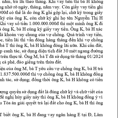
H 
không 
1 
n
ăm, trả 
lãi 
theo 
tháng. 
Khi 
vay 
tiền 
t
hì 
bà 
ng nhớ r
õ ngày, 
tháng, năm
 vay. Còn g
iấy vay 
tiền
 g
hi 
K 
000đ có thể là do ông 
ghi gộp lại, chữ 
ký trong giấy 
K
 
ký 
của 
ông 
, 
còn 
chữ 
ký 
ghi 
họ 
tên 
Nguyễn 
Thị 
H
K 
 K
hi vay số tiề
n 1.000.0
00.000đ t
h
ì một m
ình ông 
đi 
K, bà H 
K, 
b
à H 
xác 
ả ông 
cùn
g ký 
giấy vay tiền. 
Ông 
 là khoản vay
chung của vợ chồng. Quá trình vay tiền, 
c, 
tiền 
lãi 
thì 
vẫn 
đóng 
hàng 
tháng 
đến 
khi 
vợ 
chồng 
bà 
T thì 
ông K, bà 
H 
không 
đóng lãi 
nữa. Khi c
ấn đất, 
ếp canh tác,
 sử dụng diện tích đất 30 mét ngang đường
M, 
b
à 
T 
 
trên 
thực 
tế. 
Ông 
đã 
sử 
d
ụng 
từ 
tháng 
01/2024 
g cà phê, 
đào giếng trên thửa đất
.
M, bà 
T 
K, bà 
H 
iện 
của 
ông 
y
êu cầu 
v
ợ 
chồng ông 
trả 
K, 
bà H 
 
1
.837.
5
00.000đ 
thì 
vợ ch
ồng 
ông 
không 
đồng 
K, bà 
H 
nh 
tác, 
sử dụng; 
đồng thời 
ông 
không 
có tiền 
ượng 
quyền 
sử 
dụng 
đất 
là 
đúng 
ch
ữ 
ký 
v
à 
chữ 
viết 
của 
K, 
bà H 
đề nghị hủy
 giấy này 
thì
 ông 
không 
đồng ý v
ì 
K, bà 
H thì ông
u Tòa 
án giải quy
ết
 trả lạ
i đất cho 
ông 
T 
K, 
bà 
H 
ngân 
hàng 
E
biết 
ông 
đang 
v
ay 
tại 
Đ, 
Lâm 