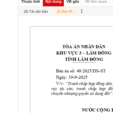
Thuộc tính
Nội dung
VB gốc
VB liên quan
Tải văn bản
Báo lỗi
TÒA ÁN NHÂ
N DÂN 
KHU VỰC 3 –
LÂ
M ĐỒNG
TỈNH LÂM Đ
ỒNG
-
ST
Bản án số: 4
0/2025/DS
Ngày: 19-9-202
5 
V/v: 
“
Tranh 
chấp 
hợp đồng 
dân 
vay 
tài 
sản; 
tranh 
chấp 
hợp 
đồ
chuyển nhượng quyền sử dụng đất”
NƯỚC CỘN
G 