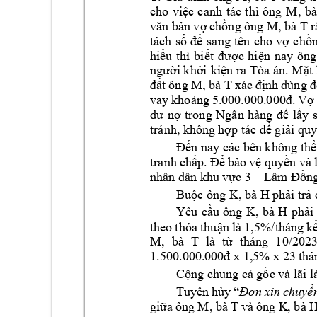
M, 
bà
cho 
việc 
canh 
tác 
thì 
ông 
M, 
bà T 
văn bả
n vợ 
chồng ông 
r
tách 
sổ 
để 
s
ang 
tên 
cho 
vợ 
chồn
hiểu 
thì 
biết 
đ
ược 
hiện 
nay 
ôn
g
người khởi 
kiện ra 
Tòa án
. Mặt 
M, 
bà T
đất 
ông 
xác 
định 
dùng 
đ
vay 
khoảng 
5.0
00.000.000đ. 
Vợ
dư 
nợ 
trong 
Ngân 
hàng 
để 
lấy 
tránh, không 
hợp tác để giải quy
Đến nay các bên không thể
tranh 
chấp. 
Để 
bảo 
vệ quy
ền và 
nhân dân khu 
v
ực 3 –
Lâm
 Đồng
K, bà H 
Buộc ông 
p
hải trả
K, 
bà 
H 
Yêu 
cầu 
ông 
phải
theo 
thỏa t
h
uận 
là 
1
,5%/tháng 
kể
M, 
bà 
T 
là 
từ 
tháng 
10/2023
1.500.000.00
0đ x 1,5% x 23 
thá
Cộng chung cả 
gố
c và lãi 
l
Tuyên 
hủy 
“
Đơn 
xin 
chuyể
M, bà 
T 
và 
ô
ng K
, bà 
H
giữa 
ông 