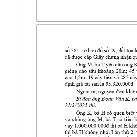
số 
581, tờ
 bản 
đồ 
số
29, đ
ất
tọa 
l
đã được cấp G
iấy chứng nhận 
q
Ông M, 
bà T
yêu 
cầu
ô
ng 
giếng 
đào 
sâu 
khoảng 
20m; 
45
cao 1,
5m; 19 
cây tiêu 
và 285 
cây
định giá tài sản 
là 53.320.000đ. 
Ngoài ra, nguy
ên đơn khôn
, b
Bị 
đơn 
ông 
Đoàn 
Văn 
K
21/3/2025 thì:
Ông 
K, 
b
à 
H 
có 
q
uen 
bi
ết 
M, 
bà 
T 
vợ 
chồng 
ông 
số
tiền 
l
H 
vay 
1.000.000.000đ t
h
ì 
bà 
k
h
thì 
bà 
H 
k
hông 
nhớ. Lần 
t
hứ 
2, 