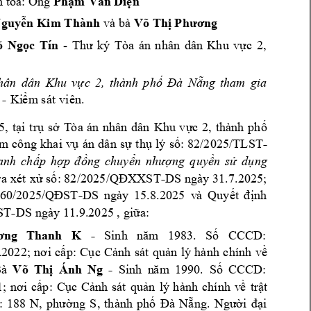
Ph
n
n tòa
: Ông 
ạm 
Văn
 Diệ
N
g
uy
n Kim T
hành
Võ Th
 và
 bà 
ễ
ị
P
hương
 
Ng
c 
Tín
- 
Th
Tòa 
án 
nhân 
dân 
Khu 
v
c 
2
, 
ọ
ư 
ký
ự
hân 
dân
Khu 
v
c 
2, 
thành 
ph
ng 
tham 
gia
ự
ố
Đà 
Nẵ
 -
Ki
m
 sá
t 
viên. 
ể
5, 
t
i
tr
s
T
òa 
án
nhân 
dâ
n 
Khu
v
c 
2
, 
th
à
nh 
ph
ạ
ụ
ở
ự
ố
-
m 
c
ông 
khai 
v
án 
dâ
n 
s
th
lý
s
: 
82/202
5/TLS
T
ụ
ự
ụ
ố
anh 
ch
p 
h
ng 
chuy
ng 
quy
n 
s
d
ng 
ấ
ợp 
đ
ồ
ển 
nhượ
ề
ử
ụ
-
ra 
x
ét 
x
 s
DS 
ngày 
31
.7
.2025;
ử
ố: 82/2
025/QĐX
XS
T
-
DS 
ngày 
15.8
.2025 
v
à 
Q
uy
nh
60/2025/
QĐST
ết 
đ
ị
-
DS 
ngày 11.
9.2025 ,
 gi
a:
ST
ữ
K 
- 
1983. 
S
CCCD: 
ơng 
Th
anh 
Sinh 
năm
ố
p: 
C
c 
C
nh
sát 
qu
n 
lý
hà
nh
c
hính 
v
.2022; 
nơ
i 
cấ
ụ
ả
ả
ề
V
õ 
T
h
Ánh 
Ng 
- 
B
à 
. 
S
CCCD
: 
ị
Sinh 
n
ă
m
1
990
ố
p
: 
C
c
C
nh
sát 
qu
n 
lý
hà
nh 
c
hính 
v
tr
t 
; 
nơi 
c
ấ
ụ
ả
ả
ề
ậ
: 
ng 
S, 
thành 
ph
ng. 
i 
188 
N, 
phườ
ố
Đà 
N
ẵ
Người 
đạ