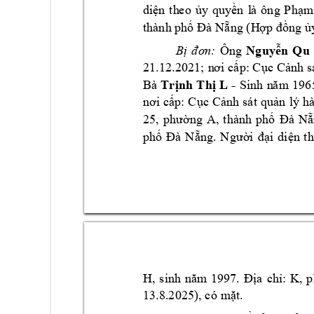
di
n 
t
h
eo 
y
q
uy
n 
l
à 
ông 
P
h
m
ệ
ủ
ề
ạ
th
à
nh ph
ng 
(H
ng 
ố
Đà Nẵ
ợp 
đồ
ủ
Ng
uy
n 
Q
u
Ông 
B
ị
đơn:
ễ
p: C
c 
C
nh s
21.12.2021; 
n
ơ
i c
ấ
ụ
ả
Tr
nh
T
h
L 
- 
B
à 
ị
ị
Sinh 
n
ă
m 
196
p: 
C
c C
nh 
sát 
q
u
n 
lý
h
nơi c
ấ
ụ
ả
ả
ng 
A, 
t
hành 
ph
25, 
phườ
ố
Đà 
Nẵ
ph
ng. 
i
d
i
n 
t
h
ố
Đà 
N
ẵ
N
gười 
đạ
ệ
a 
ch
:
K
H, 
s
inh
năm
1997.
Đị
ỉ
, 
p
13.8.2025),
 có 
m
t.
ặ