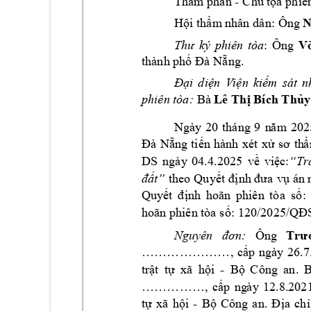
Th
m p
h
á
n 
Ch
 t
a p
hiê
- 
ẩ
ủ
ọ
H
i th
m
nhân dâ
n: Ông 
ộ
ẩ
Võ
:
Ông 
Thư 
ký 
phiên 
tòa
th
à
nh ph
ng. 
ố
Đà Nẵ
i 
di
n 
V
i
n 
ki
m 
sát 
n
Đạ
ệ
ệ
ể
Lê
 Th
 Bíc
h
 T
h
y
Bà 
phiên tòa:
ị
ủ
Ngày 
20 
th
á
ng 
9 
202
n
ă
m
ng 
t
i
n 
h
à
nh 
x
ét 
x
Đà 
Nẵ
ế
ử
sơ 
th
ẩ
DS 
ng
à
y 
04.4.2025
v
vi
c:
Tr
ề
ệ
“
t
heo Q
uy
a 
v
án 
t
đấ
”
ết 
đ
ịnh đư
ụ
Quy
nh
hoãn 
phiê
n
tòa 
s
ết 
đ
ị
ố
: 
hoãn phiên tòa s
: 12
ố
0/2025/QĐ
Ông
Nguyên 
đơn:
Trư
, 
c
…………………
ấ
p 
ng
à
y 
26.7
-
tr
t 
t
xã 
h
i  
B
C
ông 
a
n. 
ậ
ự
ộ
ộ
, 
c
……………
ấp 
ng
à
y 
12.8.2021
-
t
x
ã
h
i 
B
Công 
an. 
a 
ch
ự
ộ
ộ
Đ
ị
ỉ