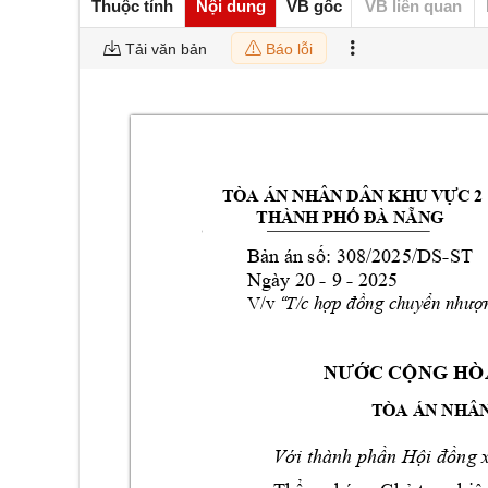
Thuộc tính
Nội dung
VB gốc
VB liên quan
Tải văn bản
Báo lỗi
TÒA ÁN NHÂN DÂN K
HU V
C 2  
Ự
                 THÀNH PH
NG
Ố
ĐÀ 
NẴ
[ 
-
B
n án
 s
: 308/2025/D
S
ST
ả
ố
- 
-
Ngày
 20 
9 
 2025
V/v 
T/c h
p 
ng chuy
ợ
đồ
ển 
nhượ
“
N
C C
N
G HÒ
ƯỚ
Ộ
TÒA ÁN NHÂN
V
i thành ph
n H
ng x
ớ
ầ
ội 
đồ