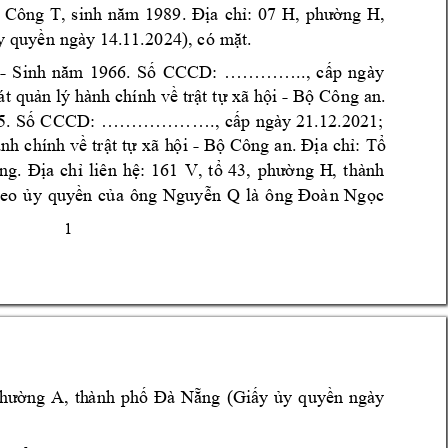
Công 
T
. 
a 
ch
: 
ng 
H, 
, 
s
inh
năm
1989
Đị
ỉ
07 
H
,
phư
ờ
y quy
n ngày 14.11.
2024), 
có 
m
t. 
ề
ặ
- 
1966.
S
CC
CD: 
..
, 
c
p 
ngày 
S
inh 
năm 
ố
…………
ấ
-
á
t 
qu
n lý 
hành c
hính 
v
tr
t 
t
xã h
i 
B
 C
ông 
an. 
ả
ề
ậ
ự
ộ
ộ
. 
S
CC
CD: 
., 
c
p 
ngày 
21.12.
2021;
5
ố
………………
ấ
-
à
nh 
c
hính 
v
tr
t 
t
xã 
h
i 
B
C
ông 
a
n
. 
a 
c
h
: 
T
ề
ậ
ự
ộ
ộ
Đị
ỉ
ổ
ng. 
a 
c
h
liên 
h
: 
1
61 
V, 
t
ng 
H
,
thàn
h 
Đị
ỉ
ệ
ổ
43,
phườ
eo 
y 
quy
n 
c
a 
ông 
Nguy
c 
ủ
ề
ủ
ễ
n 
Q 
là 
ông 
Đoà
n
Ng
ọ
1 
ng 
A, 
th
à
nh 
ph
ng 
(
Gi
y 
y 
q
uy
n 
ngà
y 
hườ
ố
Đà 
Nẵ
ấ
ủ
ề