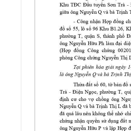
-
Khu 
T
u 
tuy
ĐC 
Đầ
ến 
Sơn
Trà 
gi
a ông N
guy
n
 Q 
và bà 
Tr
nh 
ữ
ễ
ị
-
C
ông 
nh
n 
H
ng 
c
h
ậ
ợp 
đồ
s
55, 
l
ô 
s
96 
Khu 
B1.26, 
K
đồ
ố
ố
ng 
T, 
qu
n 
S, 
thành 
p
h
phườ
ậ
ố
Đ
ông 
Nguy
n 
H
i 
di
ễ
ữu 
Ph 
l
à
m
đạ
ệ
(H
ng 
Cô
ng 
ch
ng
00201
ợp 
đồ
ứ
phòng
 Cô
ng c
h
ng N
guy
n 
Th
ứ
ễ
ị
T
i 
phiên 
hòa 
gi
i 
ngày 
1
ạ
ả
là ông N
guy
n 
Q và 
bà Tr
nh 
Th
ễ
ị
Th
t s
 60, 
t
 b
ửa đấ
ố
ờ
ả
n
 đồ
-
Trà 
n 
N
g
ng 
T, 
qu
Đi
ệ
ọc, 
phườ
ch
ng 
ông 
Ngu
định
c
ư 
cho 
vợ
ồ
Nguy
n Q 
và bà Tr
nh Th
 
ễ
ị
ị
L đã
nh
ch
đã 
quá 
l
â
u
nên 
không 
thể
ớ
ch
ng 
nh
n 
quy
n 
s
d
t 
ứ
ậ
ề
ử
ụng 
đấ
ông 
N
guy
n 
H
u
P 
và 
l
p 
H
ễ
ữ
ậ
ợp 