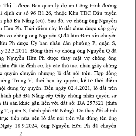
h 
Th
c 
Ban 
qu
n
lý
d
án
C
ng 
ị
L 
đượ
ả
ự
ô
ng 
tr
ình
đ
ườ
s
96 
B1.26, 
t
hu
c 
K
hu 
u 
tuy
n 
á
i 
định 
cư 
ố
ộ
TĐC
Đầ
ế
h 
p
h
ng 
. 
, 
v
ch
ng 
ông 
Nguy
n 
ố
Đà 
Nẵ
(cũ)
Sau 
đó
ợ
ồ
ễ
n 
H
u 
Ph. 
Th
m
n
à
y 
c
c
p 
gi
y 
ữ
ờ
i 
đi
ể
lô 
đất 
chưa 
đượ
ấ
ấ
ên 
v
ch
ng 
ông 
Nguy
n 
ợ
ồ
ễn 
Q 
đã 
làm 
Đơn 
xin 
c
huyể
H
c 
ng 
P, 
qu
n 
S,
ữu 
Ph 
đư
ợ
Ủy 
ban 
nhân 
dâ
n 
phườ
ậ
à
y 22
.3.20
11
. 
ng 
t
h
i
v
ch
ng 
ông N
guy
n 
Q 
Đồ
ờ
ợ
ồ
ễ
đã
ng 
Nguy
n 
H
c 
th
a
y 
m
t  
v
ch
ng 
ông 
ễ
ữu
Ph 
đượ
ặ
ợ
ồ
nh
 t
c, 
nh
n 
gi
y c
h
n
g 
ậ
n đất 
tái định 
cư, k
ý các t
h
ủ
ụ
ậ
ấ
ứ
c 
quy
n 
chuy
t 
nói 
trê
n. 
H
n
g 
ề
ển 
nhượng 
l
ô 
đấ
ợ
p 
đồ
ng 
T
rung 
V,
th
i 
h
n 
y
quy
n
, 
k
t
th
m 
h
ứ
ờ
ạ
ủ
ề
ể
ừ
ờ
i 
đ
iể
n
i 
d
ung 
y 
q
uy
n
. 
n 
n
t 
tr
ê
n 
ộ
ủ
ề
Đế
gày 
02.
4.2021, 
lô 
đấ
thành 
ph
ng 
c
p 
Gi
y 
ch
ng 
nh
n 
quy
n 
s
ố
Đà
Nẵ
ấ
ấ
ứ
ậ
ề
ử
à 
tài 
s
n 
khác 
g
n 
li
n 
v
t 
s
:
DA 
25732
1 
(th
a 
ả
ắ
ề
ới 
đấ
ố
ử
g T, q
u
n
S, thà
nh
 p
h
ng). 
Do
i c
hính 
ậ
ố
Đà N
ẵ
th
a
y
 đổ
t
r
c 
ti
p 
n
a 
t 
nói 
t
rê
n 
v
ng 
tê
n 
ông 
ự
ế
ữ
n
ê
n
lô 
đ
ấ
ẫn 
đứ
Ng
à
y 
18.
9.2024
, 
ông 
Nguy
n 
H
n 
ễ
ữu 
Ph 
đã 
chuyể
2 