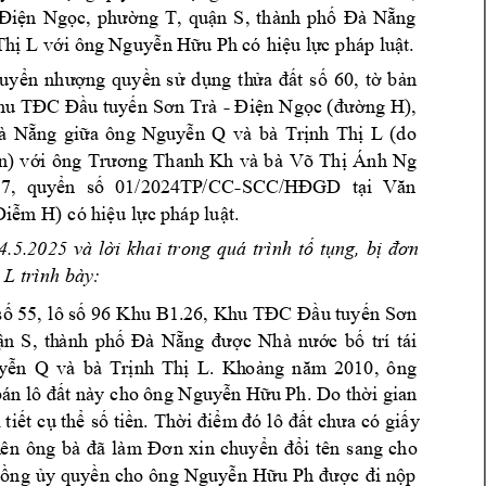
n 
N
g
ng 
T
,
qu
n 
S, 
thành 
ph
ng 
Đi
ệ
ọc, 
phườ
ậ
ố
Đà 
Nẵ
Th
 L 
v
i
 ông Nguy
n H
u Ph có 
hi
u 
l
c 
p
háp lu
t.
ị
ớ
ễ
ữ
ệ
ự
ậ
uy
ng 
q
uy
n 
s
d
ng 
th
t 
s
60, 
t
b
n 
ể
n 
như
ợ
ề
ử
ụ
ửa 
đấ
ố
ờ
ả
-
h
u 
tuy
n 
N
g
c 
ng 
H)
, 
u
TĐC 
Đ
ầ
ế
n 
Sơ
n Trà 
Đi
ệ
ọ
(đ
ườ
ng 
gi
a 
ông 
N
guy
n 
Q 
và 
bà 
Tr
nh 
Th
L 
(d
o
à 
Nẵ
ữ
ễ
ị
ị
n) 
v
Ánh
N
g 
ới 
ông 
Trương 
Thanh 
Kh
v
à 
bà
Võ 
Th
ị
-
7, 
quy
n 
s
01/2024TP
/C
C
G
D 
t
ể
ố
SCC/HĐ
ại
Vă
n 
Di
m H) c
ó hi
u 
l
c pháp lu
t.
ễ
ệ
ự
ậ
4.5.2025 
và
l
i 
khai 
trong 
quá 
trình 
t
t
ng,
b
ờ
ố
ụ
ị
đơn 
 L trình 
bày:  
ị
s
 55,
lô s
u tuy
ố
ố
96 
K
hu B1.26, 
Khu 
TĐC Đ
ầ
ế
n Sơ
n 
n 
S, 
th
à
nh 
ph
c 
b
trí 
tá
i 
ậ
ố
Đà 
Nẵng 
được 
Nhà 
nướ
ố
y
n 
Q 
v
à 
bà 
Tr
nh 
T
h
L
. 
K
ho
ễ
ị
ị
ả
ng 
nă
m
2010, 
ô
ng 
bá
n 
t 
này c
ho ông N
guy
n 
H
u Ph. Do 
t
h
i gian 
lô đấ
ễ
ữ
ờ
i
t
i
t 
c
th
s
ti
n.
Th
y 
ế
ụ
ể
ố
ề
ờ
i
đi
ể
m
đó 
lô 
đất 
c
h
ưa 
có 
gi
ấ
n
ê
n 
ông 
bà 
i 
tên 
sang
cho
đã 
l
à
m
Đơ
n
xin
c
huy
ể
n 
đổ
ng 
y
quy
n 
c
ho 
ông 
N
guy
n 
H
c 
n
p 
đồ
ủ
ề
ễ
ữ
u 
P
h 
đượ
đi 
ộ