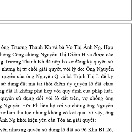
Ánh 
N
g. 
H
p 
 
ông 
T
rươ
ng 
Tha
nh 
Kh 
và 
bà 
Võ 
T
h
ị
ợ
ng 
Nguy
n 
T
h
Di
m
H
c
các 
ph
òng 
Công 
c
hứ
ễ
ị
ễ
và 
đượ
n
p 
h
n 
s
ng
Trươ
ng 
Tha
nh
Kh 
đã 
ộ
ồ
s
ơ 
đăng 
ký
q
uyề
ử
 b
 t
ch
i 
gi
i 
q
uy
t,
v
i lý 
do: 
Ô
ng Nguy
n 
i như
ng
ị
ừ
ố
ả
ế
ớ
ễ
y
q
uy
n
c
a 
ông 
Nguy
n 
Q 
v
à 
bà 
Tr
nh 
T
h
ký 
ề
ủ
ễ
ị
ị
L
để
 
s
d
t 
m
à 
t
i 
th
m 
y 
quy
ử
ụng 
đấ
ạ
ời 
đ
iể
ủ
ền 
l
ô 
đất 
ch
ưa
t 
l
à 
kh
ô
ng 
p
hù 
h
p 
v
nh 
c
a 
pháp 
lu
t.
ng 
đấ
ợ
ớ
i 
quy 
đ
ị
ủ
ậ
n 
s
d
i 
v
t 
trê
n, 
v
ch
ng 
ông 
q
uyề
ử
ụng 
đố
ới 
l
ô 
đ
ấ
ợ
ồ
g 
N
guy
n 
H
u P
h 
liê
n 
h
v
i 
v
ch
ng ô
ng 
N
guy
n 
ễ
ữ
ệ
ớ
ợ
ồ
ễ
tr
làm t
h
 t
c 
t 
qu
. 
V
ì v
y, ô
ng 
ợ
ủ
ụ
nhưng 
k
h
ông 
có 
k
ế
ả
ậ
Ánh Ng k
h
i ki
n
yêu c
u 
Tòa án gi
i quy
t:
ở
ệ
ầ
ả
ế
y
ng 
q
uy
n 
s
d
t 
s
96 
Khu
B1.26,
ể
n 
nhượ
ề
ử
ụng 
l
ô 
đấ
ố