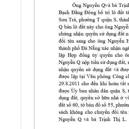
Ông 
Nguy
n 
Qvà 
bà 
Tr
n
ễ
ị
B
t 
ạch 
Đằ
ng 
Đông 
b
ố
tr
í 
lô 
đấ
t
ng 
T 
q
u
n 
S, 
thàn
Sơn 
Trà, 
p
hườ
ậ
Q 
bán
t 
nà
y 
c
ho 
ô
ng 
N
guy
l
ô 
đấ
ễ
ch
ng 
nh
n 
quy
n 
s
d
t 
n
ứ
ậ
ề
ử
ụng 
đấ
i 
tên 
sang 
cho 
ô
ng 
Nguy
n 
đổ
ễ
th
à
nh 
p
h
ng 
xác 
nh
n 
ng
ố
Đà
Nẵ
ậ
l
p  H
ng
y
q
uy
n 
cho 
ô
ậ
ợp  đồ
ủ
ề
Nguy
n Q 
n
p 
ti
n s
 d
t, 
ễ
ộ
ề
ử
ụng đấ
nh
n 
q
uy
n 
s
d
ậ
ề
ử
ụng 
đất 
và 
đượ
c 
l
p 
t
đượ
ậ
ạ
i 
Vă
n 
p
hò
ng 
Cô
ng 
c
n 
khi 
h
oà
n 
t
t 
29.8.2011 
cho 
đế
ấ
c 
y 
ban 
nh
â
n 
dân 
qu
n 
S, 
đượ
Ủ
ậ
d
t, 
quy
n 
s
h
u 
nh
à 
v
ụng 
đấ
ề
ở
ữ
ở
t s
 60, 
t
 b
 s
55
n
đấ
ố
ờ
ả
n đồ
ố
, phườ
sách 
không 
c
ho 
c
huy
i 
tê
n 
ể
n 
đ
ổ
Nguy
n 
Q 
và 
bà 
Tr
nh
  Th
L. 
ễ
ị
ị