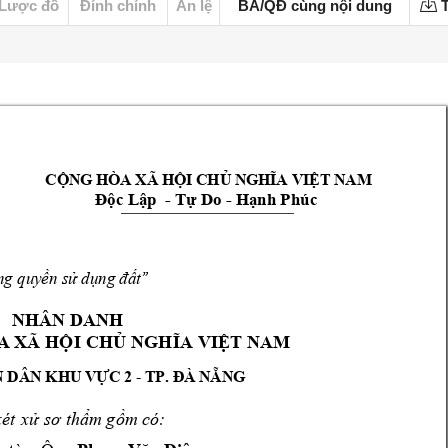
Lược đồ
Đính chính
Án lệ
BA/QĐ cùng nội dung
T
         
C
NG HÒA XÃ H
I CH
T NAM 
Ộ
Ộ
Ủ
NGHĨA VIỆ
c L
p  - T
Do
 - 
H
nh Phúc
Độ
ậ
ự
ạ
ng quy
n s
 d
t
ề
ử
ụng đấ
”
NHÂN DANH
A XÃ
 H
I
 CH
T 
NAM 
Ộ
Ủ
NGHĨ
A VI
Ệ
 DÂN K
HU V
C 2 
 TP. 
NG
-
Ự
ĐÀ N
Ẵ
ét 
x
m g
m có: 
ử
sơ 
thẩ
ồ