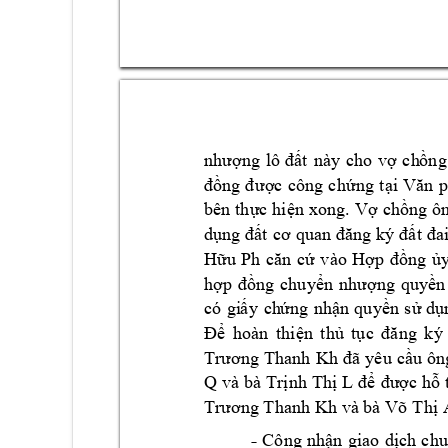
ng 
t 
này 
cho 
v
ch
nhượ
l
ô 
đấ
ợ
ồng
c 
công
c
h
ng
t
đồng 
đ
ượ
ứ
ại 
Vă
n 
bên t
h
c 
hi
n 
x
o
ng. 
V
ch
ự
ệ
ợ
ồng 
ô
d
t 
ụng đấ
cơ 
qu
a
n đăng 
ký 
đấ
t 
đa
H
vào 
H
ng 
ữu 
Ph 
căn 
cứ
ợp 
đồ
ủ
h
ng 
c
huy
ng 
q
uy
n
ợp 
đồ
ể
n 
nh
ượ
ề
có 
gi
y 
ch
ng
nh
n 
q
uy
n
s
d
ấ
ứ
ậ
ề
ử
ụ
hoàn 
t
hi
n 
t
h
t
c 
Để
ệ
ủ
ụ
đă
ng 
k
ý 
yê
u
c
u 
ôn
Trương 
Thanh 
Kh đã 
ầ
Q 
và bà
Tr
nh 
Th
L 
c 
h
ị
ị
để
đư
ợ
ỗ
Trương Tha
nh Kh 
v
à bà 
Võ T
hị
- 
C
ông 
nh
n 
gi
ao 
d
ch 
c
hu
ậ
ị