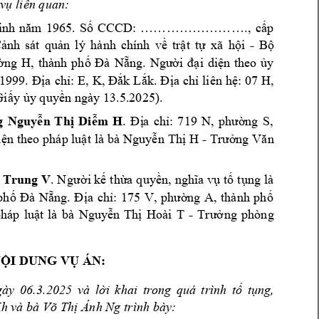
liên quan: 
 vụ
. 
S
CCCD:
.
, 
c
p 
inh 
n
ă
m 
1965
ố
…………………
…
ấ
-
C
nh 
s
át 
qu
n 
lý 
hà
nh
c
hính
v
tr
t 
t
xã 
h
i 
B
ả
ả
ề
ậ
ự
ộ
ộ
ng 
H, 
thành 
ph
ng. 
i
di
n 
theo 
y 
ờ
ố
Đà 
Nẵ
Người 
đạ
ệ
ủ
a
ch
:
E, 
K, 
k 
L
k
. 
a 
ch
liên 
h
: 
07 H,
1999. 
Đị
ỉ
Đắ
ắ
Đ
ị
ỉ
ệ
Gi
y 
y
 q
uy
n 
ngày 13.5.2025).
ấ
ủ
ề
g 
Nguy
n
T
h
Di
m 
H
a
ch
ng 
S,
ễ
ị
ễ
. 
Đ
ị
ỉ: 
719 
N, 
phườ
-
i
n 
t
h
eo p
háp lu
t 
là bà N
guy
n T
h
H 
ệ
ậ
ễ
ị
Trưởng 
Vă
n 
 Tr
ung V
.
i
k
th
a
 q
uy
 t
t
ng là 
N
gườ
ế
ừ
ền, 
nghĩa 
vụ
ố
ụ
p
h
ng
a 
ch
ng 
A, 
thành 
ph
ố
Đà 
Nẵ
. 
Đ
ị
ỉ:
175 
V, 
phườ
ố
-
háp 
lu
t 
là 
bà 
Nguy
n 
Th
Hoài 
T 
ng 
phòn
g 
ậ
ễ
ị
Trưở
N
I DU
NG V
ÁN:
Ộ
Ụ
gày 
06.3.
2025 
v
à 
l
i 
k
hai 
trong 
quá 
tr
ình 
t
t
ng,
ờ
ố
ụ
Ánh Ng tr
ình bày:
K
h và 
bà 
Võ Thị