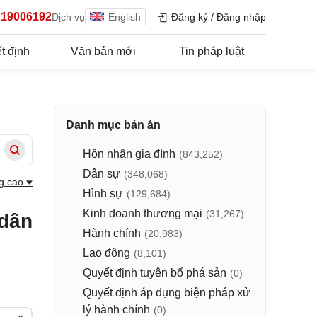
19006192
Dịch vụ
English
Đăng ký
/
Đăng nhập
t định
Văn bản mới
Tin pháp luật
Danh mục bản án
Hôn nhân gia đình
(843,252)
Dân sự
(348,068)
g cao
Hình sự
(129,684)
Kinh doanh thương mại
(31,267)
 dân
Hành chính
(20,983)
Lao động
(8,101)
Quyết định tuyên bố phá sản
(0)
Quyết định áp dụng biện pháp xử
lý hành chính
(0)