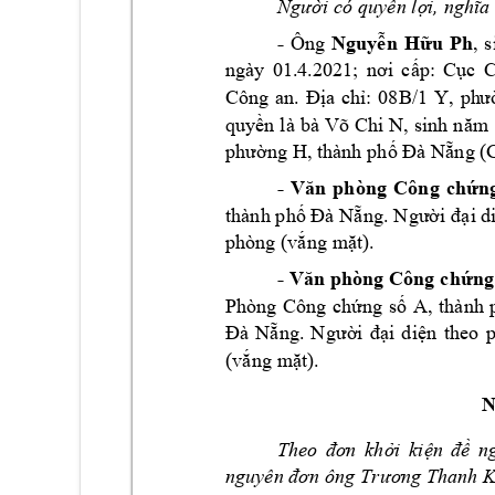
i c
ó quy
n l
Ngườ
ề
ợi, 
nghĩa
-
Nguy
n 
H
u 
Ph
Ông 
ễ
ữ
, 
s
ngày 
01.4
p: 
C
c 
.2021; 
nơi 
cấ
ụ
Công 
a
n. 
a 
ch
Đị
ỉ: 
08
B/1 
Y,
ph
ư
quy
ền 
là 
bà 
Võ 
Chi 
N, 
s
inh 
năm
ng 
H, thành ph
ng (
phườ
ố
Đà 
Nẵ
- 
C
ông 
ch
n
Văn
phòng 
ứ
th
à
nh p
h
ng
. 
i d
ố
Đà Nẵ
N
gười đạ
phòng 
(v
ng m
t). 
ắ
ặ
- 
ng
Vă
n
phòng Công 
c
hứ
Phòng 
Công 
ch
ng 
s
A,
thà
nh
ứ
ố
ng
. 
i
d
i
n 
theo 
p
Đà 
Nẵ
N
gười 
đạ
ệ
(v
ng 
m
t)
.
ắ
ặ
i 
k
i
n
Theo 
đơn 
kh
ở
ện 
đề
nguyên đơn 
ông Tr
ương Thanh 