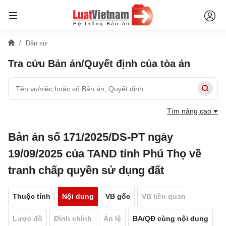
Dân sự
Tra cứu Bản án/Quyết định của tòa án
Tìm nâng cao
Bản án số 171/2025/DS-PT ngày
19/09/2025 của TAND tỉnh Phú Thọ về
tranh chấp quyền sử dụng đất
Thuộc tính
Nội dung
VB gốc
VB liên quan
Lược đồ
Đính chính
Án lệ
BA/QĐ cùng nội dung