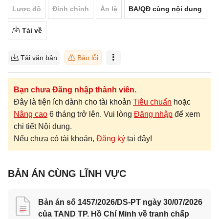
Lược đồ
Đính chính
Án lệ
BA/QĐ cùng nội dung
Tải về
Tải văn bản
Báo lỗi
Bạn chưa Đăng nhập thành viên.
Đây là tiện ích dành cho tài khoản
Tiêu chuẩn
hoặc
Nâng cao
6 tháng trở lên. Vui lòng
Đăng nhập
để xem
chi tiết Nội dung.
Nếu chưa có tài khoản,
Đăng ký
tại đây!
BẢN ÁN CÙNG LĨNH VỰC
Bản án số 1457/2026/DS-PT ngày 30/07/2026
của TAND TP. Hồ Chí Minh về tranh chấp