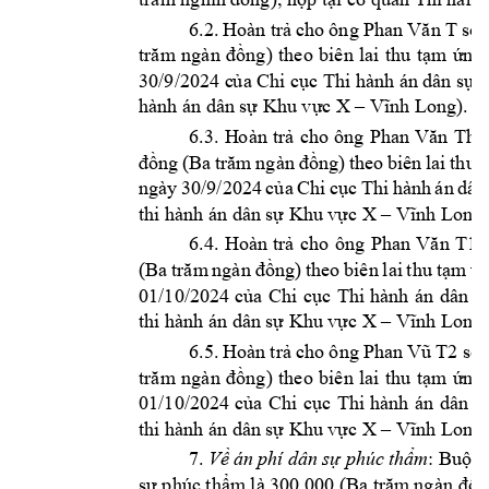
6.2. 
Hoàn trả 
cho 
ông Phan 
Văn 
T
số 
trăm 
ngàn 
đồng) 
theo 
b
iên 
lai 
thu 
tạm
ứng 
30/9/2024 c
ủa Chi cục T
hi hành án 
dân sự 
h
X 
hành án dân 
sự Khu vự
c 
–
Vĩnh Long). 
P
6.3. 
H
oàn 
trả 
cho 
ông 
han 
Văn 
Tha
đồng 
(Ba 
trăm 
ng
àn 
đồng) 
theo 
b
iên 
lai 
thu 
t
ngày 
30/9/2024 
của 
Chi 
cục 
Thi 
hành 
án 
dân
X 
thi hành án dâ
n sự Khu 
vực 
–
Vĩnh Long)
6.4. 
Hoàn 
trả 
cho 
ông 
Phan 
Văn 
T1
(Ba 
trăm 
ngàn 
đồng) 
theo 
biên 
l
ai 
thu 
tạm 
ứ
n
01/10/2024 
của 
Chi 
cục 
Thi 
hành 
án 
dân 
sự
X 
thi hành án dâ
n sự Khu 
vực 
–
Vĩnh Long)
6.5. 
Hoàn 
t
rả 
cho 
ô
ng 
Phan
Vũ 
T2
số 
trăm 
ngàn 
đồng) 
theo 
b
iên 
lai 
thu 
tạm
ứng 
01/10/2024 
của 
Chi 
cục 
Thi 
hành 
án 
dân 
sự
X 
thi hành án dâ
n sự Khu 
vực 
–
Vĩnh Long)
7. 
:
V
ề 
án 
phí dân 
sự 
phúc 
thẩm
Buộc 
sự phúc thẩm
 là 300.000 (Ba trăm
 ngàn
 đồn