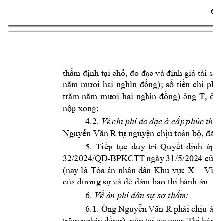
6 
thẩm 
định tại c
hỗ, đo 
đạc và đ
ịnh giá 
tài sả
n
năm 
mư
ơi 
hai 
nghìn 
đồng); 
số 
tiền 
chi 
phí 
T, 
ôn
trăm 
năm 
mươi 
hai 
nghìn 
đồng) 
ông 
nộp xong;
4.2. 
Về 
chi 
phí 
đo 
đạc 
ở 
cấp 
phúc 
thẩ
Nguyễn Văn R
tự 
nguyện chịu 
toàn bộ, đã
 n
5. 
Tiếp 
tục 
duy
trì 
Quyết 
định 
áp 
-
32/2024/QĐ
BPKCT
T ngày 
31/
5/202
4 của
X 
(nay 
l
à 
Tòa 
án 
nhân 
dân 
Khu 
vực 
–
Vĩnh
của đương sự 
và để
đảm bảo thi hà
nh án.
6. 
Về án phí 
dân sự sơ thẩm: 
6.1. Ô
ng 
Ng
uyễn 
Văn R
p
hải ch
ịu 
án 
trăm nghìn 
đồng), nộp tại cơ 
quan Thi 
hành 