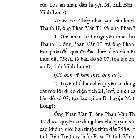
của 
Tòa 
án 
nhân 
dân 
huyện 
M
, 
tỉnh 
Bến 
Tr
Vĩnh Long).
Tuyên 
xử
: 
Chấp nhận 
yêu 
cầu 
khởi 
k
Thanh H, ông 
 và ông 
Pha
n Văn T1
Pha
n Vũ
1. 
Ghi 
nhận 
s
ự 
tự 
nguyện 
thỏa 
thuận
Thanh 
H, 
ông 
v
à 
ông 
Phan 
Văn 
T1
Phan 
V
trên 
ph
ần 
đất 
qua đo 
đạc 
thực 
tế 
có 
diện 
tích
 b
 s
 0
7, 
t
a l
c 
t
i 
thửa 
đ
ất 
758A, tờ
ản 
đồ
ố
ọ
ạ
ạ
xã
).
xã Đ, tỉnh Vĩnh L
ong
(
).
Có bản vẽ kèm the
o bản án
2. Tuyên 
bố hạn chế q
uyền sử dụng đ
2
, chiều cao
đất m
ở lối đi có d
iện tích 
21,1m
b
 s
07, 
t
a 
l
c t
i 
ản 
đồ
ố
ọ
ạ
ạ
xã 
B, huyện 
M, tỉn
Long
);
Ông 
, ô
ng 
Phan Văn T
Phan Văn Tha
T2
được quy
ền sử dụng hạn c
hế quy
ền sử 
dụ
thuộc thửa 
đ
ất 
758A, tờ
cao không 
giới hạ
n
tỉnh Bế
n Tre 
(nay
 là 
ấp 
P, 
xã Đ, 
tỉnh Vĩnh 
L