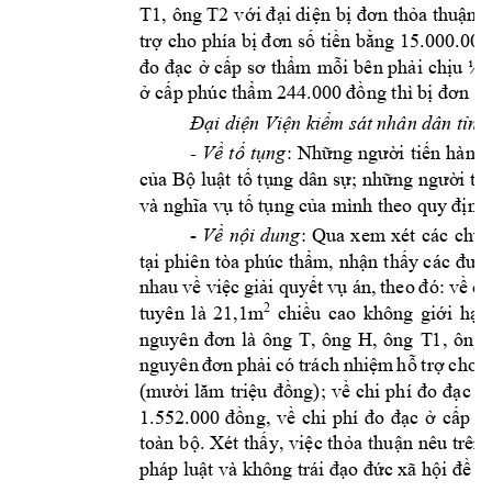
T1
, 
ông 
T2
v
ới đại diện 
bị đ
ơn thỏa thuận p
trợ cho phía bị đơn số tiền bằng 15.000.00
đo 
đạc 
ở 
cấp sơ 
thẩm 
mỗi 
bên phải 
chịu 
½ 
ở cấp phúc thẩm
 244.000 đồng thì bị đơn c
h
Đại diện Viện k
iểm sát 
nhân dân tỉnh
- 
Về 
tố 
tụng
: 
Những 
người 
tiến 
hành 
của 
Bộ luật 
tố tụng 
dân s
ự; những người 
th
và nghĩa vụ t
ố tụng của m
ìn
h theo quy
 đị
nh
- 
Về 
nội 
dung
: 
Qua 
xem 
xét
các 
chứ
tại phiên 
tòa phúc 
thẩm
, nhận
 t
hấy các 
đươn
nhau 
về v
iệc 
giải q
uyết 
vụ 
án, 
theo 
đó: v
ề 
di
tuyên 
l
à 
21,1m
2
chiều 
cao 
không 
giới 
hạn;
T, 
ông 
H, 
ông 
T1
, 
ông 
nguyên 
đơn 
là 
ông 
nguyên 
đơn 
phải 
có
trách 
nhiệm
hỗ
t
rợ 
cho 
p
(mười 
lăm 
triệu 
đ
ồng); 
về 
chi 
phí 
đo 
đạc 
ở
1.552.000 
đồng, 
về 
chi 
phí 
đo 
đ
ạc 
ở 
cấp 
p
toàn b
ộ. Xét 
thấy, vi
ệc thỏa 
thu
ận 
nêu trên 
pháp luật và khô
ng trái đạo đức xã h
ội đề n