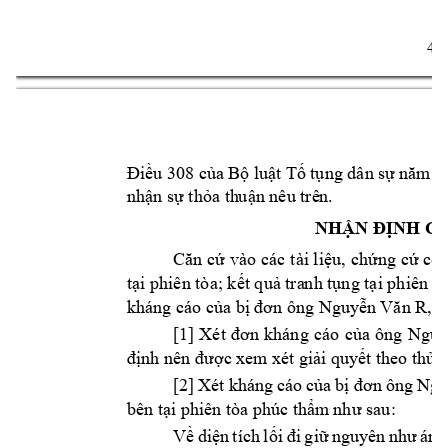
4 
Điều 308 c
ủa Bộ 
luật T
ố tụng dân 
sự năm
 2
nhận sự thỏa th
uận nêu trê
n.  
NHẬN Đ
ỊNH C
Căn 
cứ vào 
các t
ài liệu, 
chứng 
cứ có 
tại phiên tòa; kết quả tra
nh tụng tại phiên tò
kháng cáo của b
ị đơn ông Nguy
ễn Văn R, H
[1] 
Xét 
đơn 
kháng 
cá
o 
của 
ông 
Nguy
định nên được xem
 xét
 giải q
uyết theo thủ t
[2] 
Xét 
kháng 
cáo 
của 
bị
đơn 
ông Ng
bên tại phiên 
tòa phúc thẩm
 nh
ư sau:
Về 
diện 
tích 
lối
đi 
giữ 
nguyên 
như 
án 