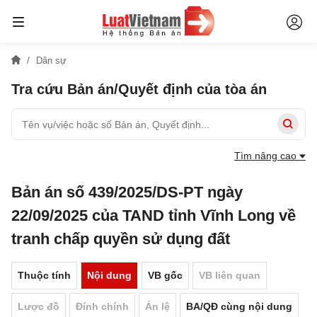
Dân sự
Tra cứu Bản án/Quyết định của tòa án
Tìm nâng cao
Bản án số 439/2025/DS-PT ngày
22/09/2025 của TAND tỉnh Vĩnh Long về
tranh chấp quyền sử dụng đất
Thuộc tính
Nội dung
VB gốc
VB liên quan
Lược đồ
Đính chính
Án lệ
BA/QĐ cùng nội dung