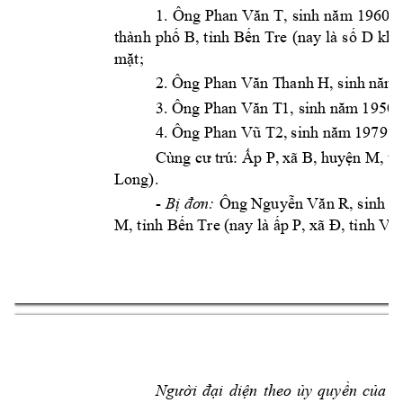
1. 
Ông 
Phan 
Văn T
, s
inh nă
m
1960. 
thành 
phố 
B, 
tỉnh 
Bến 
Tre 
(nay 
là 
số 
D khu
mặt; 
2. Ông 
Phan Văn T
h
anh H, sinh 
năm 
3. Ông 
Phan Văn T
1
, sinh năm
 1950,
4. Ông 
Phan Vũ T2, 
sinh năm
 19
79, 
C
: 
ng cư 
trú
Ấp P, 
xã B, huy
ện M, 
tỉ
Long
).
- 
 Ông 
, s
in
Bị đơn:
Nguyễn Văn R
h n
M, tỉnh Bến Tre (
nay là ấ
p P, xã Đ, tỉnh V
ĩ
Người 
đại 
diện 
theo 
ủy 
quyền 
của 
bị