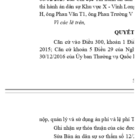
thi hàn
h án 
X - 
dâ
n sự 
Khu 
vực 
Vĩnh Long);
H, 
ô
ng 
, ông 
Phan 
Văn 
T1
Phan 
Trường 
V
k
Vì các lẽ trê
n,
QUYẾT Đ
Căn 
cứ 
vào 
Điều 
300, 
khoản 
1
Điều
2015; 
Căn 
cứ 
khoản 
5
Điều 
29 
của 
Nghị 
30/12/2016 c
ủa Ủy
 ban Thường 
vụ
 Q
uốc hộ
5 
nộp, quản lý v
à sử dụng án 
phí và lệ phí T
ò
Ghi nhận sự 
thỏa thuận c
ủa các đươn
Sửa 
Bản 
án 
dân 
sự 
sơ 
th
ẩm
số 
1
2/2