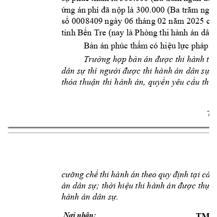
ứng án phí đã n
ộp là 300.000 (Ba trăm ngàn 
số 
0008409 ngày 
06 
tháng 02 
năm 2025
củ
tỉnh Bến
Tre (nay
 là Phòng thi 
hành án dâ
n 
Bản án phúc thẩm
 có hi
ệu 
lực pháp l
u
Trường hợp bản án được thi hành theo
dân sự 
thì 
người được thi 
hành án 
dân sự, 
thỏa 
thuận 
thi 
h
ành 
án, 
quyền 
yêu 
cầu 
thi 
7 
cưỡng 
chế 
thi 
hành 
án 
theo 
quy 
định 
tại 
các 
án dân sự; thời hiệu thi hành án được thực 
hành án dân sự.
Nơi nhận:
TM. 