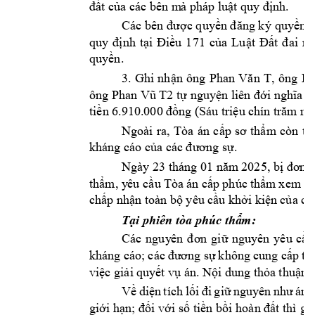
đất của các bên m
à pháp luật quy định.
Các bên 
được quyền đăng ký
quyền s
quy 
định 
tại 
Điều 
1
71 
của 
Luật 
Đất 
đai 
nă
quyền.
, 
ô
ng 
3. 
Ghi
nhận 
ông 
Phan 
Văn 
T
Ph
ông 
Phan Vũ T2
tự nguyện liên đới nghĩa
 v
tiền 6.910.
000 đồng (
Sáu triệu chí
n trăm
 mư
Ngoài 
ra, 
T
òa 
án 
cấp
sơ 
t
hẩm
còn 
tu
kháng cáo của các 
đ
ương sự.
Ngày 23 tháng 01 năm
 2
025, bị đơn
thẩm, y
êu
 cầu 
Tòa 
án cấp 
phúc 
thẩm 
xe
m 
x
é
chấp nhận toà
n bộ yêu cầ
u khởi kiệ
n của cá
Tại phiên tòa 
phúc thẩ
m
: 
Các 
nguy
ên 
đơn 
g
iữ 
nguyên 
yêu 
cầu
kháng 
cáo; 
các 
đương 
sự 
k
hông 
cung cấp 
th
việc giải quy
ết
 vụ án. N
ội dung thỏa 
thuận c
Về 
diện 
tích 
lối 
đi 
giữ 
nguyên 
như 
án 
s
giới hạn; đối v
ới số tiền b
ồi hoàn đất thì 
gi