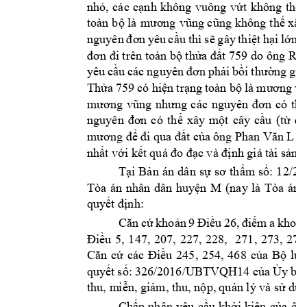
nhỏ, 
các 
cạnh 
không 
vuông 
vứt 
không 
thể 
toàn b
ộ là 
mương 
vũng cũng 
không 
thể xây
nguyên 
đ
ơn 
yêu 
cầu
t
hì 
sẽ 
g
ây
thiệt 
hại 
l
ớn 
c
R 
đơn đi trên toàn bộ thửa đất 759 do ông 
đ
yêu 
cầu 
các 
nguyên 
đơn 
phải 
bồi 
thường 
giá
Thửa 
759 
có hiệ
n 
t
rạng 
toàn 
bộ 
l
à 
mương 
vũ
mương 
vũng 
nhưng 
các 
nguyên 
đơn 
có 
thể
th
xây 
m
t 
cây 
c
u 
(t
nguyên 
đơn 
có
ể
ộ
ầ
ừ
đấ
t c
a 
ông 
mương để đ
i qua đấ
ủ
Phan Văn
 L
để
nhất với kế
t quả đo đ
ạc và định giá tà
i sản.
Tại 
Bản 
án 
dân 
s
ự
sơ 
thẩm
số
: 
12/20
Tòa 
án
nhân 
dân 
huyện 
M
(nay 
là 
Tòa 
án
quyết định:
Căn 
cứ 
khoản 
9 
Điều 
26, 
điểm 
a 
kh
oản
Điều 
5, 
147, 
207, 
227, 
228, 
271
, 
273, 
278,
Căn 
cứ 
các 
Điề
u 
245, 
254, 
468
của 
Bộ 
luậ
quyết 
số: 
326/2016/UBTVQH14
của 
Ủy 
ba
thu, m
iễn, giảm, thu, nộp, 
quản lý và sử 
dụn
ôn
Chấp 
nhận 
yêu 
cầu 
khởi 
kiện 
của 