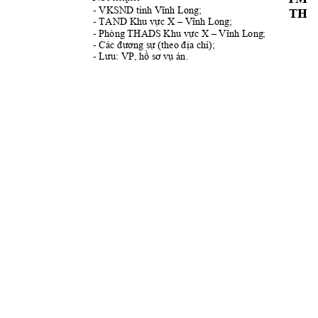
- 
VKSND tỉnh V
ĩnh Long;
THẨ
- 
X 
TAND
 Khu vực 
–
Vĩnh Long
;
- 
X 
Phòng THA
DS Khu vực 
–
Vĩnh Long
;
- 
Các đương sự 
(theo địa ch
ỉ);
- 
Lưu: VP, hồ sơ v
ụ án.