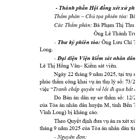
 - 
Thành phần H
ội đồng xé
t xử phúc
Thẩm phán –
Chủ 
tọa phiên tòa:
Bà 
Các Thẩm ph
án:
Bà Phạm
 Thị Thu T
                Ông Lê Thành Trun
- 
Thư k
ý phiên 
tòa:
Ông 
Lưu Chí 
Tâ
Long. 
- 
Đại diện 
Viện 
kiể
m 
sát 
nhân dân 
t
Lê Thị Hồng Vâ
n–
Kiểm sát viên.
Ngày 
22 tháng 9 
năm
 2025, 
tại trụ s
ở
phúc thẩm
 công khai 
vụ án 
thụ lý số: 7
3/20
việc “
Tranh chấp quyền về 
lối đi qua b
ất đ
12/20
Do 
Bản 
án 
dân 
sự 
sơ 
thẩm 
s
ố: 
của 
Tòa án 
nhân 
dân huyện 
M
, tỉnh 
Bến 
Tre
Vĩnh Long) bị 
kháng cáo.
T
heo 
Q
uyết 
định 
đưa 
vụ 
án 
ra 
xét 
x
ử 
p
tháng 9 năm
 20
25 của Tòa án 
nhân dân t
ỉnh
- 
Nguyên đơn: