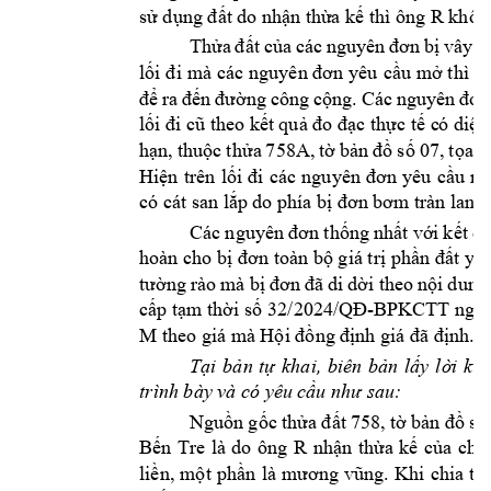
R 
sử dụng đất 
do nhận thừ
a kế thì ông 
khôn
Thửa 
đ
ất 
của 
các 
nguy
ên 
đơn 
bị 
vây 
b
lối 
đi 
mà các 
nguyên đơn 
yêu 
cầu 
mở thì 
cá
để 
ra 
đến 
đường 
công 
cộng. 
Các 
nguyên 
đ
ơn
lối đi cũ theo kết 
quả đo đạc thực tế c
ó diện
hạn, 
thuộc 
thửa 
758A, 
tờ 
bản 
đồ 
s
ố 
07, 
tọa l
ạ
Hiện 
trê
n 
lối 
đi 
các 
nguyên 
đơn 
yêu 
cầu
mở
có cát san lắp 
do phía bị 
đơn bơm tràn lan 
c
Các 
nguyên 
đơn thốn
g 
nhất 
với 
kết qu
hoàn cho bị đ
ơn toàn bộ giá trị phần đ
ất yêu
tường 
rào 
m
à 
bị 
đơn 
đã 
di 
dời 
theo 
nội 
d
ung
-
cấp tạm thời s
ố 32/2024/QĐ
BPKCTT ngà
M 
theo giá m
à Hội đồng đị
nh giá đã địn
h.
Tại 
bản 
tự 
khai, 
biên 
b
ản 
lấy 
lời 
kha
tr
ình bày v
à có yêu c
ầu như sa
u:
Nguồn 
g
ốc 
thửa đất 
758, tờ 
bản đồ 
số 
là 
do 
ông 
R 
Bến 
Tre
nhận 
thừa 
kế 
của 
cha 
liền, 
một 
phần 
là 
mương 
vũng. 
Khi 
chia 
th