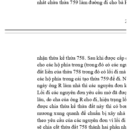
R1
nhất chừa thửa 759 làm đường đi cho bà 
2 
nhận thừa kế thửa 758. Sau khi được cấ
p qu
cho các 
hộ phía 
trong
 (trong 
đ
ó c
ó các n
guy
đất 
liền 
của 
thửa 
758 
trong 
đ
ó 
có 
lối 
đi 
mà 
c
các 
h
ộ
phía tr
ong 
cải tạo 
thửa 
759 
để 
đi. 
Như
ngày ông
 R 
làm 
nhà 
thì các 
nguyên 
đơn khở
Lối đi các nguyên đơn y
êu
 cầu mở đã được 
R 
lâu, d
o cha
 c
ủa 
ông 
cho đi, 
hiện 
t
rạng 
lối 
c 
ch
ia 
th
a 
k
th
t 
n
y 
th
có 
đư
ợ
ừ
ế
ửa 
đấ
à
ì
b
ơm
chu
n 
b
xây 
nh
c
mương 
xung 
quanh 
để
ẩ
ị
à
theo yêu cầu 
của các nguy
ên
 đơn vì 
lối đi n
sẽ chia cắ
t thửa đất 
758 thành 
hai phần 
nhỏ,