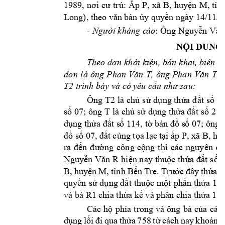
: 
1989, 
nơi 
cư 
tr
ú
Ấp 
P, 
xã 
B, 
huyện 
M, 
tỉn
Long
), theo văn 
bản ủy quy
ền ngày 14/11/2
: Ông 
- 
Người kháng c
áo
Nguy
ễn Văn
NỘI DUNG
Theo 
đơn 
khởi kiện, 
bản 
khai, biên 
b
, 
ông 
đơn 
là 
ông 
Phan 
Văn 
T
Phan 
Văn 
Th
T2
trình bày và có 
yêu cầu 
như sau:
Ông 
T2
là chủ 
sử 
dụng thửa 
đất 
số 
01
T 
số 07; 
ông 
là chủ sử 
dụng thửa đất 
số 2 v
dụng thửa đất s
ố 114, tờ bản đồ s
ố 07; ông 
đồ số 07, đấ
t cng tọa lạc t
ại ấp P, xã B, hu
ra 
đến 
đường 
công 
cộng 
thì 
các 
nguyên 
đơ
Nguyễn Văn 
R
h
iện
n
ay thuộc t
hửa đất 
số 7
B, 
huyện 
M, 
tỉnh 
Bến 
Tre. Trư
ớc 
đ
ây 
thửa 
đ
quyền 
sử 
dụng đất 
thuộc một 
phần 
thửa 
134
và bà 
R1
chia thừa k
ế và phâ
n chia thửa 
13
Các 
hộ 
phía 
trong 
và 
ông 
bà 
của 
các 
dụng 
lối 
đi 
qua 
thửa 
758 
t
ừ 
cách 
nay 
khoảng 