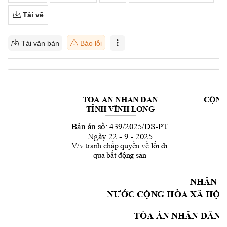
Tải về
Tải văn bản
Báo lỗi
TÒA ÁN NHÂN DÂN 
CỘNG
TỈNH VĨNH LONG
-
PT
Bản án số: 439/2025/D
S
Ngày 22 - 9 - 2025
V/v tranh chấp quyền về lối đi 
qua bất động sản
NHÂN D
NƯỚC CỘN
G HÒA XÃ HỘI
TÒA ÁN N
HÂN DÂN 