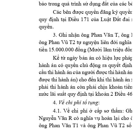
bảo trong quá 
trình sử dụng 
đất của các b
ên
Các bên 
được quyền đăng ký quyền s
quy 
định 
tại 
Điều 
1
71 
của 
Luật 
Đất 
đai 
nă
quyền.
, 
ô
ng 
3. 
Ghi
nhận 
ông 
Phan 
Văn 
T
Ph
ông 
Phan Vũ T2
tự nguyện liên đới nghĩa
 v
tiền 15.000.
000 đồng 
(Mười lăm
 triệu đồng
n 
Kể 
từ n
gày b
ả
án 
có h
iệu 
lực 
pháp l
hành 
án 
có 
quy
ền 
chủ 
động 
ra 
quyết 
định 
t
cầu 
thi 
hành 
án 
củ
a 
người 
được 
thi 
hành 
án 
(
được 
thi 
hành 
án) 
cho 
đến 
khi 
thi 
hành 
án 
xo
phải 
thi 
hành 
án 
còn 
phải 
chịu 
khoản 
tiền 
l
mức lãi suất 
quy định
 tại khoản 2 Đ
iều 468
4. 
: 
Về chi phí 
tố tụng
4.1. 
Về 
chi 
phí 
ở 
cấp 
sơ 
thẩm: 
Ghi 
Nguyễn Văn 
R
có 
nghĩa vụ 
hoàn 
lại 
cho ôn
ông 
và 
ô
ng 
Phan 
Văn 
T1
Phan 
Vũ 
T2
số 
t