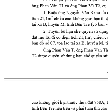
ông 
và ông 
Phan Văn T1
Phan V
ũ T2, cụ th
1. 
Buộc 
ông Nguyễn 
Văn R
mở 
l
ối 
đ
i 
tích 21,1m
2
chiều cao 
không 
giới hạn
thuộc
t
i 
ạ
xã B, huy
ện
 M, tỉnh Bế
n
 Tre
(có bản vẽ 
2. Tuyên 
bố hạn chế qu
y
ền sử 
dụng đ
2
, chiều
cao
đất m
ở lối đi có d
iện tích 
21,1m
b
 s
 07, t
a l
c t
i 
ản đồ
ố
ọ
ạ
ạ
xã B, huy
ện M, tỉn
Ông 
, ô
ng 
Phan Văn T
Phan Văn Tha
T2
được quy
ền sử dụng hạn c
hế quy
ền sử 
dụ
3 
thuộc thửa 
đ
ất 
758A, tờ
cao không 
giới hạ
n
tỉnh 
Bến 
Tre
nêu 
trên 
và 
phải 
tuân 
thủ 
các 
đi