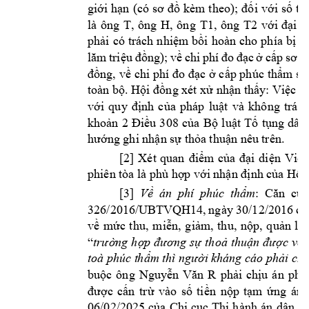
giới 
hạn 
(có 
sơ 
đồ 
kèm 
theo); 
đối 
với 
số 
ti
là 
ông 
T, 
ông 
H, 
ông 
T1
, 
ông 
T2
với 
đại 
d
phải 
có 
trách 
nhiệm 
bồi 
hoàn 
cho 
phía 
bị 
đ
lăm 
triệu 
đồng); 
về 
chi 
phí 
đo 
đạc 
ở 
cấp 
sơ 
t
đồng, về 
chi phí đo 
đạc ở 
cấp phúc 
thẩm số 
toàn bộ. Hội đồng xét xử nh
ận thấy
: Việc t
với 
quy 
định 
của 
pháp 
luật 
và 
không 
trái 
khoản 
2 
Điều 
3
08 
của 
Bộ 
l
uật 
Tố 
tụng 
dân 
hướng ghi
nhận sự t
hỏa thuận nê
u trên.
[2] 
Xét 
quan 
điểm 
củ
a 
đại
diện 
Viện
phiên tòa là p
h hợp vớ
i nhận định c
ủa Hội
[3] 
Về 
án 
phí 
phúc
thẩm
:  Că
n 
cứ 
326/2016/UBT
VQ
H14, 
ngày 
30
/12/201
6 
củ
về 
m
ức 
th
u, 
miễn, 
g
iảm
, 
th
u, 
nộp, 
quản 
lý 
“
trường h
ợp đương 
sự 
thoả 
thuận được 
với
toà ph
úc t
hẩm th
ì người 
kháng cáo phải 
chị
buộc 
ông 
Nguyễn 
Văn 
R
phải 
chịu 
án 
phí 
được 
cấn 
trừ 
vào 
số 
ti
ền 
nộp 
tạm 
ứng 
án 
06/02/2025 
của 
Chi 
cục 
Thi 
hành 
án 
dân 
sự