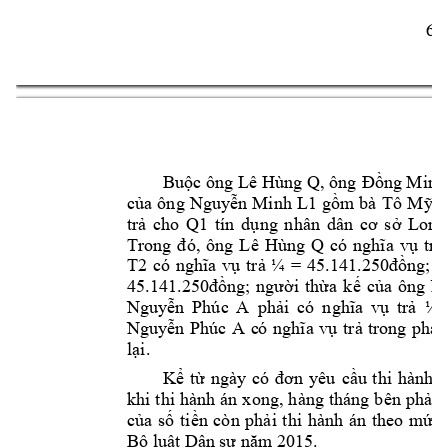
6 
Bu
c ông 
Lê Hùng 
Q, ông 
ng Minh
ộ
Đồ
c
a 
ông 
g
m 
bà 
Tô 
M
L
ủ
Nguyễn 
Minh 
L1
ồ
ỹ
Q1
trả 
cho 
tín 
dụng 
nhân 
dân 
cơ 
sở 
Long
Lê 
Hùng 
Q 
tr
Trong 
đ
ó, 
ông 
có 
nghĩa 
vụ
ả
T2
tr
ng; 
ô
có
nghĩa 
vụ
ả
¼ 
= 
4
5.141.250
đồ
i 
th
a 
k
c
a 
ông 
45.141.250
đồng; 
ngườ
ừ
ế
ủ
N
Nguy
n 
Phúc 
A 
ph
tr
ễ
ải 
có 
nghĩa 
vụ
ả
¼ 
Nguy
n 
Phúc 
A 
tr
ễ
c
ó 
nghĩa 
vụ
ả
trong 
phạ
. 
lại
Kể 
từ 
n
gày
có 
đơn 
yêu 
cầu 
thi 
hành 
á
khi 
thi 
hành 
án 
x
ong,
hàng 
tháng 
bên 
p
hải 
của 
số 
tiền 
còn 
phải 
thi 
hành 
án 
theo 
mức 
Bộ luật Dân 
sự năm 2015.