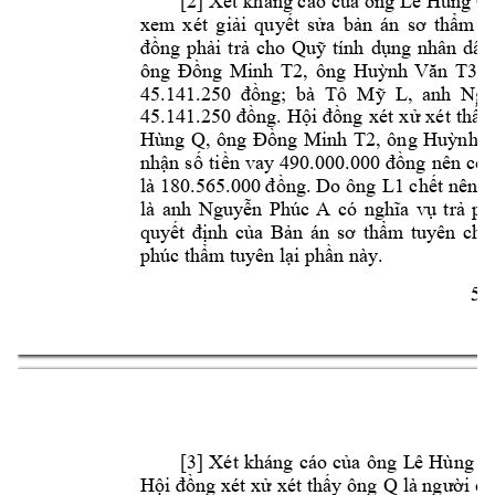
Lê 
Hùng Q
[2] Xét 
kháng cáo 
của ông 
xem 
x
ét 
giải 
quyết 
sửa 
bản 
án 
sơ 
thẩm 
t
đồng 
phải 
trả 
cho 
Quỹ 
tính 
dụng 
nhân 
dân
ông 
, 
ông 
Đồng 
Minh 
T2
Huỳnh 
Văn 
T3
, 
anh  
45.141.250 
đồng; 
bà  Tô  Mỹ
  L
Ngu
45.141.250 
đồng. 
Hội 
đồng 
xét 
xử 
xét 
thấy,
Hùng 
Q, 
ông 
, 
ông 
Đồng 
Minh 
T2
Huỳnh 
V
nhận 
số 
tiền 
vay 
490.000.000 
đồng 
nê
n 
có 
L1
là 180.565.000 đồng. 
Do ông 
chết nên v
là 
anh 
Nguyễn 
Phúc 
A
có
nghĩa 
v
ụ 
trả 
ph
quyết 
định 
của 
Bản 
án
s
ơ 
thẩm 
t
uyên 
chư
phúc thẩm
 tuyên lại phầ
n này.
5 
ôn
g 
L
ê 
Hùng 
Q
[3] 
Xét 
k
háng 
cáo 
c
ủa 
Q 
Hội đồng 
xét xử xét 
thấy ông 
là người ca