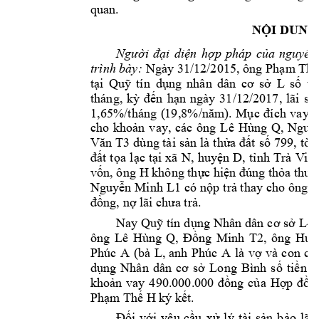
quan. 
NỘI DUNG








Ngày 31/12/2015, ông 
trình bày:
Phạm Thế
L 
tại 
Quỹ 
tín 
dụng 
nhân 
dân 
cơ 
sở 
số
ti
tháng, 
kỳ 
đến
hạn 
ngày 
31/12/2017, 
lãi 
suấ
1,65%/tháng 
(
19,8%/năm
). 
Mục 
đích 
vay
đ
Lê 
Hùng 
Q
, 
cho 
khoản 
vay, 
các 
ông 
Nguyễ
Văn 
T3
d
ùng tài 
sản 
là 
thửa đất 
số 
799, 
tờ 
đất 
tọa 
lạc 
tại 
xã 
N, 
huyện 
D, 
t
ỉnh 
Trà 
V
in
H 
vốn, ông 
không thực hiện đúng thỏa thuận
Nguyễn Minh 
L1
có 
nộp 
trả th
ay cho 
ông 
P
đồng, nợ lãi 
chưa trả.
Nay Qu
ỹ tín
 dụng 
Nhân 
dân 
cơ 
sở 
L4
ông 
Lê 
Hùng 
Q
, 
, 
ông 
Đồng 
Minh 
T2
Huỳ
Phúc 
A 
(bà 
L, 
anh 
Phúc 
A 
là 
vợ 
và
con 
củ
dụng 
Nhân 
dân 
cơ 
sở 
Long 
Bình 
số 
tiền 
n
khoản 
vay 
490.000.000 
đồng 
của 
Hợp 
đồn
Phạm T
hế H
ký kết. 
Đối 
với 
yêu 
cầu
xử 
lý 
tài 
sản 
bảo 
lãn