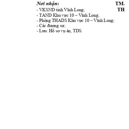
Nơi nhận
:      
TM. 
- 
;                             
THẨ
VKSND tỉnh Vĩnh Long
- 
TAND Khu vực 10 –
Vĩnh Long;
- 
Phòng THADS Khu vực 10 –
Vĩnh Long;
- 
Các đương sự;
- 
Lưu: Hồ sơ vụ án, TDS.