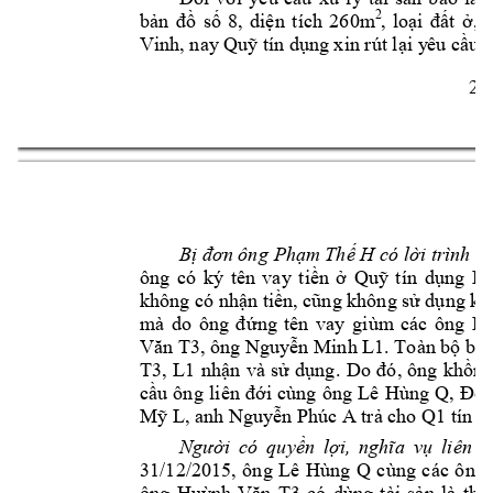
2
bản 
đồ 
số 
8, 
diện 
tích 
260m
, 
loại 
đất 
ở, 
đ
Vinh
, nay Q
uỹ tín dụng 
xin rút lại y
êu cầu 
2 




L 
ông 
có 
ký 
tên 
vay 
tiền 
ở 
Quỹ 
tín
dụng 
không có nhận t
iền, cũng không sử 
dụng kh
g
iùm
các 
ông 
Lê
mà 
do 
ông 
đ
ứng 
tên 
vay 
, ông 
Văn T3
Nguyễn Minh L1. Toàn bộ bộ s
T3
, 
L1
nhận 
và 
s
ử 
dụng. 
Do 
đó, 
ông 
khồng
Lê 
Hùng 
Q
, 
cầu 
ông 
liên 
đới 
c
ùng 
ông 
Đồn
, anh 
Q1
Mỹ L
Nguy
ễn Phúc A
trả cho 
tín 
d
i 
có 
q
uy
n 
l
l
iên 
q





31/12/2015, 
ông 
Lê 
Hùng 
Q 
cùng 
các 
ông 
ông 
Hu
có 
dùng 
tài 
s
n 
là 
th