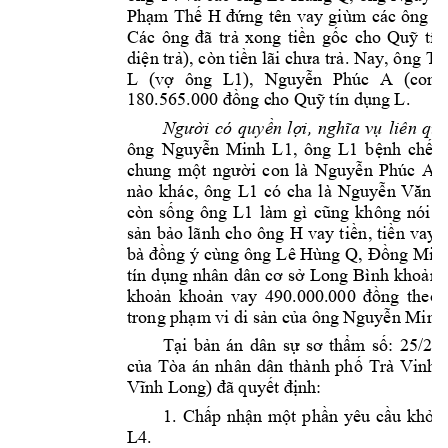
Ph
m 
Th
H 
ạ
ế
đứng 
tên 
vay
giùm 
các 
ô
ng 
đ
xong 
ti
n 
g
c 
cho 
Qu
tín
Các 
ông 
đã 
tr
ả
ề
ố
ỹ
di
n tr
), 
còn ti
. 
Nay, ông 
T4
ệ
ả
ền 
lãi chưa 
trả
L 
(v
ông 
L1
), 
Nguy
n 
Phúc 
A 
(con
ợ
ễ
ng c
ho Qu
tín d
ng L. 
180.565.000 đồ
ỹ
ụ
i 
có 
quy
n 
l
li
ên 
qua





ông 
Nguy
n 
Minh 
L1, 
ông 
L1
b
nh 
ch
t 
ễ
ệ
ế
chung 
m
i 
con 
là 
Nguy
n 
Phúc 
A, 
ột 
ng
ườ
ễ
nào 
khác, 
ông 
L1
có 
cha 
l
à 
Nguy
ễn 
Văn 
T
còn 
s
ng 
ông 
L1
ố
làm 
gì 
cũng 
không 
nói 
n
s
n 
b
o 
lãnh 
cho 
ông 
H 
vay 
ti
n, 
ti
n 
vay 
a
ả
ả
ề
ề
ng 
ý cùng 
ông 
Lê Hùng 
Q
, 
ng Min
bà đồ
Đồ
tín 
d
Long 
Bình
kho
n 
ụng 
n
hân 
dân 
cơ 
s
ở
ả
kho
n 
kho
ng 
theo
ả
ản 
vay 
490.000.000 
đồ
trong ph
m
 vi di s
n c
a ông Ng
uy
n Minh
ạ
ả
ủ
ễ
Tại 
bản 
án 
dân 
sự 
sơ 
thẩm 
số: 
25/20
của 
Tòa 
án 
nhân 
dân 
th
ành 
phố 
Trà 
Vinh 
Vĩnh Long) đã 
quyết định: 
1. 
Chấp 
nhận 
một 
p
hần 
yêu 
cầu 
khởi 
L4
. 