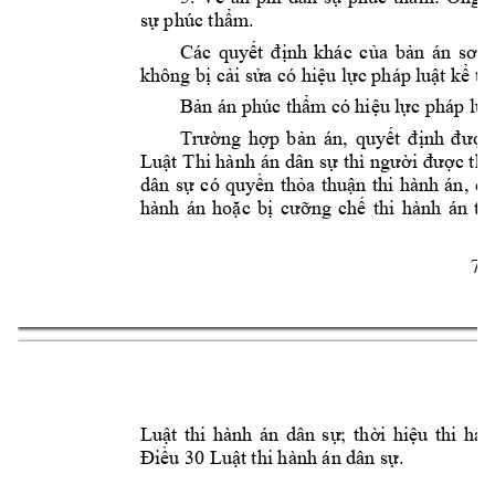
sự phúc thẩm
.
Các 
quyết 
định 
khác 
của 
bản 
án 
sơ 
t
không bị cải 
sửa có h
iệu lực pháp l
uật kể từ
Bản án phúc thẩm
 có hiệu 
lực pháp l
uậ
Trường 
hợp 
bản 
án, 
quyết 
định 
đ
ược
Luật 
Thi hành 
án 
dân sự 
thì 
người đ
ược thi
dân 
sự 
có 
quyền 
thỏa 
thuận 
thi 
h
ành 
án
, 
qu
hành 
án 
hoặc 
bị 
cưỡng 
chế 
thi 
hành 
án 
th
7 
Luật 
thi 
hành 
án 
dân 
sự; 
thời 
hiệu 
t
hi 
hàn
Điều 30 Luật 
thi hành án 
dân sự.