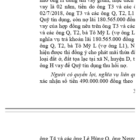
n 
do 
ông 
T3
và 
các 
ôn
vay 
là 
0
2 
năm
, 
tiề
02/7/2018, 
ông 
T3
và 
các 
ông 
Q
, 
T2
, 
L1
đ
Qu
 tín
 d
ng, còn 
n
ỹ
ụ
ợ
lãi 
180.56
5.000 đồng 
vay c
a 
h
ng n
êu t
rên ông 
T3
và 
các 
ô
ủ
ợp 
đồ
và 
các 
ông 
Q
, 
T2
, 
b
à 
Tô 
M
L 
(v
ông 
L1
ỹ
ợ
tr
kho
ng 
c
nghĩa 
vụ
ả
ản 
lãi 
180.565.000 
đồ
ông 
Q
, 
T2
, 
bà 
Tô 
M
L 
(v
ông 
L1
), 
Ng
ỹ
ợ
hi
ng ý cho phát mãi 
ện được thì đồ
thửa đất 
loại đất 
ở, đất 
tọa lạc 
tại 
xã 
N, huyện D, 
tỉn
ông H 
vay để Quỹ
 tín dụng t
hu hồi nợ.
i 
có 
quy
n 
l
liê
n 
qua






xác 
nh
n 
s
ti
ng 
theo 
h
ậ
ố
ền 
490.000.000 
đ
ồ
3 
ông 
T4
 và 
các ông 
Lê 
Hùng Q, 
ông 
Nguy
n
ễ