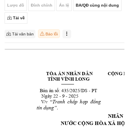
Lược đồ
Đính chính
Án lệ
BA/QĐ cùng nội dung
Tải về
Tải văn bản
Báo lỗi
 TÒA ÁN NHÂN DÂ
N 
CỘNG H
Đ
TỈNH VĨNH LONG
- 
PT
Bản án số: 435/2025/D
S 
    Ngày 22 - 9 - 2025
    V/v  
“






.

NHÂN D
NƯỚC CỘN
G HÒA XÃ
 HỘI