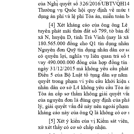
N
gh
quy
t 
s
của 
ị
ế
ố
326/2
016/UBTVQH1
4 
n
ng 
v
Qu
c 
h
nh 
v
m
c 
thu
Thườ
ụ
ố
ội 
q
uy 
đị
ề
ứ
d
ng án phí 
và l
 phí Tòa án
ụ
ệ
, m
iễn toàn bộ 
Lê 
H
[4] 
Xét 
kháng 
cáo 
của 
ô
ng 
ông 
tuyên 
phát 
m
ãi 
th
t 
ửa 
đấ
số 
799, 
tờ 
bả
n 
đồ 
s
xã 
N, 
huyện 
D, 
tỉnh 
Trà 
Vinh 
(nay 
l
à 
xã 
N
ng 
cho 
Q1
180.565.000 
đồ
tín 
d
ụng 
nhân 
d
Nguyên 
đơn 
Q
uỹ 
tín 
dụn
g 
n
hân 
dân 
cơ 
sở 
có 
q
uyền 
lợi, 
nghĩa 
vụ
liên 
quan 
trả 
số
tiề
h
ng 
tín 
d
vay 
490.000.000 
đồng 
của 
ợp 
đ
ồ
ngày 
31/
12/2015 
mà 
không 
y
êu 
c
u 
phát 
ầ
u 
5 
c
a 
B
Lu
t 
t
t
ng 
dân 
s
Đi
ề
ủ
ộ
ậ
ố
ụ
ự
năm 
2
quy
t 
trong 
ph
m 
v
i 
yêu 
c
u 
kh
i 
ki
n 
c
ế
ạ
ầ
ở
ệ
ủ
nhân 
dâ
n 
cơ 
sở 
L4
không 
yêu 
cầu 
Tòa 
án 
x
Tòa 
án 
cấp 
sơ 
t
hẩm
không 
giải 
quyết 
v
ấn 
của 
nguyên đơn 
là 
đúng quy 
định 
của ph
áp 
lý, 
giải quyết 
vấn đề 
này 
nên 
ngoài phạm 
v
Q 
kháng cáo này
 của ông 
là không c
ó cơ sở
[5] 
Xét 
ý 
kiến 
của 
vị 
K
iểm 
sát 
viên, 
n
xử xét thấy
 có cơ sở chấp nhậ
n.