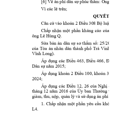
L
[6] Về án phí 
dân sự phúc 
thẩm: Ô
ng 
Vì các lẽ trên;
QUYẾT Đ
Căn cứ vào khoả
n 2 Điều 30
8 Bộ luật 
Chấp 
nhận 
một 
phần 
kháng 
cáo 
của 
n
ông Lê Hùng Q.
Sửa 
bản 
án 
dân 
sự 
sơ 
thẩm 
số: 
25/202
của 
Tòa
án 
nhân 
dân 
t
hành 
phố 
Trà 
Vinh 
Vĩnh Long).
Áp 
d
ng 
các 
ụ
Điều 
463, 
Điều 
466, 
Điề
Dân sự năm
 2015;
Áp 
dụng 
khoả
n 
2 
Điều 
100, 
khoản 
38 
2024;
Áp 
d
ng 
u 
12, 
26 
c
a 
Ngh
q
ụ
các 
Điề
ủ
ị
a 
ng 
v
tháng 
12 
năm 
2016 
củ
Ủy 
ban 
Thườ
gi
m, 
thu, n
p, qu
n lý và 
s
 d
ng án phí 
và
ả
ộ
ả
ử
ụ
1. 
Chấp 
nhận 
một 
p
hần 
yêu 
cầu 
khởi 
L4
. 