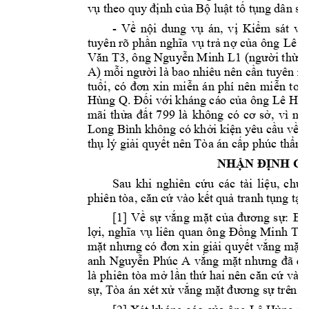
vụ theo quy
 định của Bộ l
uật tố tụng 
dân sự.
- 
Về 
nội 
dung 
vụ 
án, 
v
ị 
Kiểm
sát 
vi
Lê H
tuyên rõ phần nghĩa 
vụ trả n
ợ của ông 
, 
ông 
Văn T3
Nguyễn Minh L1
(người thừa 
A
) mỗi người là ba
o nhiêu nên cần tuy
ên rõ
tuổi, 
có 
đơn 
xin 
miễn 
án 
phí 
nên 
miễn 
toàn
Hùng Q
Lê Hù
. Đối với kháng cá
o của ông 
mãi 
thửa 
đ
ất 
799 
là 
không 
có 
cơ 
sở, 
vì 
ng
Long Bình khô
ng có khởi 
kiện yêu cầu về 
v
thụ lý giải quy
ết nên 
Tòa
án cấp phúc thẩ
m 
NHẬN Đ
ỊNH C
Sau 
khi 
nghiên 
cứu 
các 
tài 
liệu, 
ch
ứn
phiên tòa, că
n cứ vào kết 
quả tranh t
ụng tại
[1] 
Về 
sự 
vắng 
mặt 
của 
đươ
ng 
sự: 
Bị 
quan 
ông 
,
lợi, 
nghĩa 
v
ụ 
liên 
Đ
ồng 
Minh 
T2
mặt n
hưng có 
đơn 
xin 
giải 
quyết v
ắng mặt;
anh 
Nguy
ễn 
Phúc 
A
vắng 
m
ặt 
n
hưng 
đã 
đư
là 
phiên 
tòa 
mở 
lần 
thứ 
hai 
nên 
căn 
cứ 
vào 
sự, Tòa án xé
t xử vắng m
ặt đương sự trê
n.