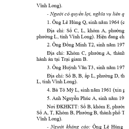
).
Vĩnh Long
- 



1. Ông Lê Hùng Q
, 
sinh năm
 1964 (có
Địa 
chỉ: 
Số 
C, 
L, 
khóm
A, 
phường 
D
phường L, tỉ
nh Vĩnh 
Long). Hiện đang chấ
p
2. Ông 
Đồng M
inh T2, sinh năm
 1979 
Địa 
chỉ: 
Khóm
C, 
phường 
A, 
thành 
. 
hành án tại Trạ
i giam B
3. Ông 
Huỳ
nh Văn T3, sinh năm
 1972 
Địa 
chỉ: 
Số B, 
B, 
ấp L, 
phường D, 
thà
).
L, tỉnh Vĩnh L
ong
4. Bà 
Tô Mỹ
 L, sinh năm
 1961 (xin giả
5. Anh 
Nguyễn Ph
úc A, sinh năm
 199
Nơi ĐKHK
TT: Số B, khóm
 E, phường
Số A, T, K
hóm B, Phường B, 
thành phố T, 
).
Vĩnh Long
Ông 
Lê 
Hùng 
Q
- 


