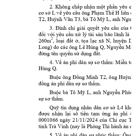
2. 
Không 
ch
p 
nh
n 
m
t 
ph
n 
yêu 
c
ấ
ậ
ộ
ầ
ầ
 L v
 yêu c
u ông
Ph
m Th
 H 
cơ sở
ề
ầ
ạ
ế
liên đ
T2
, 
Hu
, bà Tô M
 L
, anh Nguy
ỳnh Văn T3
ỹ
gi
i 
quy
t
yêu 
c
u 
c
a 
Q
3. 
Đình 
chỉ
ả
ế
ầ
ủ
i 
v
i 
yêu 
c
u 
x
lý 
tài 
s
n 
bão 
lãnh 
là 
đố
ớ
ầ
ử
ả
th
2
260m
, 
loại 
đất 
ở, 
tọa 
lạc 
xã 
N, 
hu
y
ện 
D, 
Long) do 
các ông 
Lê Hùng Q
, 
Nguyễn 
Mi
n
đứng tên quy
ền sử dụng đất.
4. 
Về 
án 
phí 
dân 
sự 
sơ 
thẩm: 
Miễn 
toà
Hùng Q. 
ông 
ng 
Minh 
T2
, ô
ng 
Hu
Buộc 
Đồ
ỳnh 
ng án phí 
dân s
m.
đồ
ự
sơ thẩ
Bu
c 
bà 
T
ô 
M
L, 
an
h 
Nguy
n 
Phúc 
ộ
ỹ
ễ
s
m.
ự
sơ thẩ
Quỹ 
tín 
dụng 
nhân 
dân 
cơ 
sở 
L4
khôn
được 
nhận 
lại 
số 
tiền 
t
ạm 
ứng 
án 
phí 
4.
0001066 
ngày 
21/11/2024 
của 
Chi 
cục 
Thi
tỉnh Trà Vinh (
nay là Phòn
g Thi hành án 
dâ
5. 
Về 
án 
phí 
dân 
sự 
phúc 
thẩm: 
Ông 