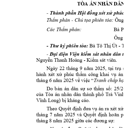
TÒA ÁN N
HÂN DÂ
N 
- 
Thành phần H
ội đồng xé
t xử phúc 
- 



Ô
ng 


Bà Ph
Ông V
- 
- 
Thư ký phiên 
tòa:
Bà Tô Thị Ú
t 
Th
- 
Đại 
diện Viện kiểm 
sát nhân 
dân tỉ
- 
Nguyễn Tha
nh Hoàng 
Kiểm sát viên.
Ngày 
22 
tháng 
9 
năm
202
5, 
tại 
trụ 
sở
hành 
xét
xử 
phúc 
thẩm 
công 
khai 
vụ 
án 
t
tháng 6 năm
 2025 về việc “



Do 
bản 
án 
dân 
sự 
sơ 
thẩm 
số:
25/20
của 
Tòa 
án 
nhân 
dân 
th
ành 
phố 
Trà 
Vinh 
Vĩnh Long) bị 
kháng cáo.
Theo Quyết định đưa
 vụ án ra xét xử
tháng 
7 
năm 
2025 
và 
Quyết 
định 
hoãn 
phi
tháng 8 năm
 2025 giữ
a các đương sự: