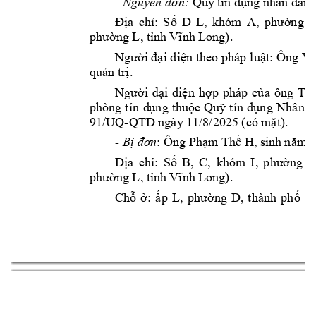
- 

Quỹ
 tín dụng nhân 
dân 
Địa 
chỉ: 
Số 
D 
L, 
khóm 
A, 
phường 
D
).
phường L, tỉ
nh Vĩnh 
Long
Người đại d
iện theo pháp l
uật: Ông 
Võ
quản trị.
T: 
Người 
đại 
diện 
hợp 
pháp 
của 
ông 
phòng 
tín 
d
ụng 
thuộc 
Quỹ 
t
ín 
dụng 
Nhân d
91/UQ-
QTD ngày
 11/8/2025 (có m
ặt).
: Ông 
- 

Phạm
 Thế H, si
nh năm
 
Địa 
chỉ: 
Số 
B, 
C, 
khóm 
I, 
phường 
D
).  
phường L, tỉ
nh Vĩnh 
Long
Chỗ 
ở: 
ấp 
L, 
phường 
D, 
thành
phố 
T,