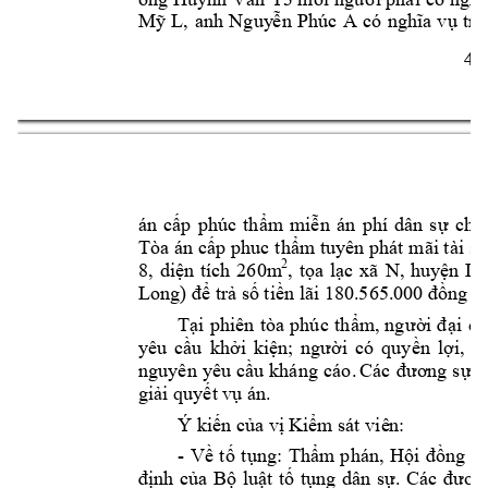
, 
anh 
có 
Mỹ 
L
Nguy
ễn 
Phúc 
A
ngh
ĩa 
v
ụ 
t
rả
4 
án 
cấp 
phúc 
thẩm 
miễn 
án 
phí 
dân 
s
ự 
cho
Tòa án 
cấp phuc 
thẩm tuyên phát 
mãi tài 
sả
2
8, 
diện 
tích 
260m
, 
tọa 
lạc 
xã 
N, 
huyện 
D,
Long
ng c
) để trả số 
tiền lãi 180.565.
000 đồ
Tại 
ph
iên 
tòa 
phúc 
thẩm
, 
ng
ười 
đại 
di
yêu 
cầu 
khởi 
kiện; 
người 
có 
quyền 
lợi, 
ng
nguyên 
yêu 
cầu 
kháng 
cáo
.
Các 
đươ
ng 
sự 
k
giải quyết v
ụ án.
Ý kiến của vị K
iểm sát viê
n: 
- 
Về 
tố 
tụng: 
Thẩm
phán, 
Hội 
đồng 
x
định 
của 
Bộ 
luật 
tố 
tụng 
dân 
sự. 
Các 
đươ
n