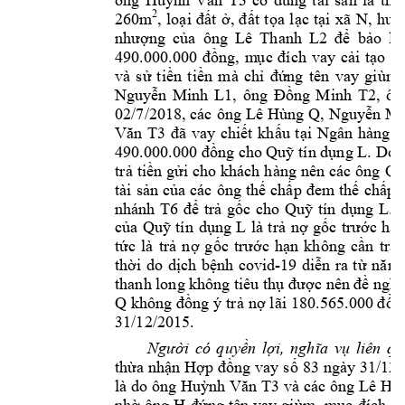
ỳnh 
Văn 
T3
ả
ử
2
260m
, 
loại 
đất
ở, 
đất 
tọa 
lạc 
tại 
xã 
N, 
huy
Lê 
Thanh 
L2 
nhượng 
của 
ông 
để 
b
ảo 
lã
490.000.000 
đồng, 
m
ục 
đích 
vay 
cải 
tạo 
ao
gi
ùm
và 
s
ử 
tiền 
tiền 
mà 
chỉ 
đứng 
tên 
vay 
,
Nguy
n 
Minh 
L1, 
ông 
ng 
Minh 
T2, 
ôn
ễ
Đồ
02/7/2018, các 
ông 
Lê 
Hùng 
Q
, 
Nguy
n 
Mi
ễ
t 
kh
u 
t
i 
Ngân 
hàng 
H
Văn 
T3
đã 
vay 
chiế
ấ
ạ
ng cho Qu
 tín d
ng 
L. Do 
490.000.000 đồ
ỹ
ụ
tr
ti
n 
g
i 
cho khách 
hàng 
nên các 
ông 
Q
, 
ả
ề
ử
tài 
s
n 
c
a 
các 
ông 
th
ch
ch
p 
ả
ủ
ế
ấp 
đem 
thế
ấ
nhánh 
T6 
tr
g
c 
cho 
Qu
tín 
d
ng 
L
để
ả
ố
ỹ
ụ
. 
c
a 
Qu
tín
d
ng 
L 
là 
t
r
n
g
c 
h
ủ
ỹ
ụ
ả
ợ
ốc 
trướ
ạn
t
c 
là 
tr
n
g
c 
h
n 
không 
c
n 
tr
ứ
ả
ợ
ốc 
trướ
ạ
ầ
ả
th
i 
do 
d
c
h 
b
nh 
covid-19 
di
n 
ra 
t
ờ
ị
ệ
ễ
ừ
năm 
thanh long kh
ông tiêu th
ngh
ụ
đư
ợc nên 
đề
ị
Q 
ng 
ý tr
 n
n
không đồ
ả
ợ
lãi 
180.565.000 đồ
31/12/2015.   
i 
có 
q
uy
n 
l
liên 
qu





th
a nh
n 
H
ng vay 
s
83 
ngày 31/12/
ừ
ậ
ợp 
đồ
ố
là do 
ông 
Hu
 v
à các ông 
Lê Hù
ỳnh Văn T3
nh
ông 
H 
n
g 
tên 
vay 
giùm, 
m
ờ
đứ
ục
đích 
va