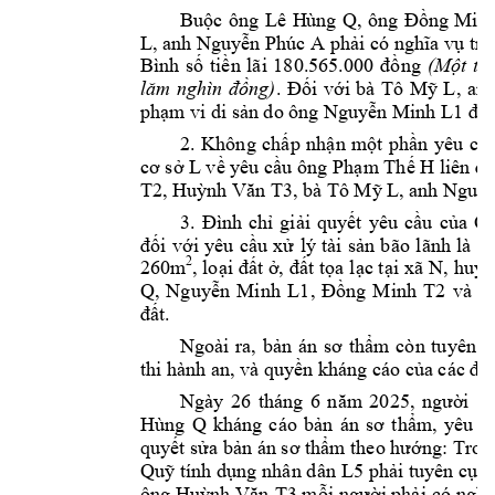
Bu
c 
ông 
Lê 
H
ùng 
Q, 
ô
ng 
ng 
Minh
ộ
Đồ
L, anh 
Nguyễn Phúc A
phải có nghĩa vụ trả
Bình 
s
ti
ng 
(M
ố
ền 
lãi 
180.565.000 
đ
ồ



i 
v
i 
bà 
Tô 
M
L, 
anh
ng)



. 
Đố
ớ
ỹ
phạm
 vi di sản do ông Nguy
ễn Minh L1
để 
2. 
Không 
ch
p 
nh
n 
m
t 
ph
n 
yêu 
c
ấ
ậ
ộ
ầ
ầ
 L v
 yêu c
u ông
Ph
m Th
 H 
cơ sở
ề
ầ
ạ
ế
liên đ
T2
, 
Hu
, bà Tô M
 L
, anh Nguy
ỳnh Văn T3
ỹ
gi
i 
quy
t
yêu 
c
u 
c
a 
Q
3. 
Đình 
chỉ
ả
ế
ầ
ủ
i 
v
i 
yêu 
c
u 
x
lý 
tài 
s
n 
bão 
lãnh 
là 
đố
ớ
ầ
ử
ả
th
2
260m
, lo
ại đất ở, 
đất tọa 
lạc tại 
x
ã N, 
huy
ệ
Q
, 
, 
và 
Nguyễn 
Mi
nh 
L1
Đồng 
Minh 
T2
H
đất.
Ngoài 
ra, 
bản 
án 
sơ 
thẩm
cò
n 
tuyên 
v
thi hành an, và 
quyền khá
ng cáo của các đ
ư
Ngày 
26 
tháng 
6 
năm
20
25, 
người
có
Hùng 
Q 
kháng 
cáo 
bản 
án 
sơ 
thẩm, 
yêu 
c
quyết sửa bản án sơ thẩm theo hướng: Trong
 nhân d
ân L5 
Quỹ tính dụng
phải tuyên cụ 
t
ông 
Huỳ
nh 
Văn 
T3
mỗi 
người phải 
có 
nghĩ