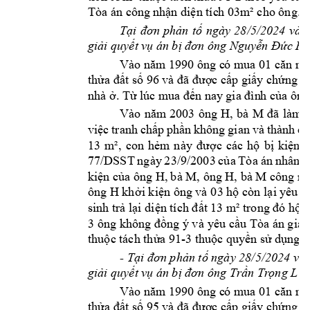
Ta n công 
nhận diện tíc
h 03m² cho ông.
Tại 
đơn 
phản 
tố 
ngày 
2
8/5/2024 
và 
giải quyết vụ 
án bị đơn ông Nguyễn Đức H
Vào năm 1990 ông c
ó mua 01 căn nh
thửa đất số 96 và đã được cấp giấy
 chứng n
nhà ở. Từ lúc m
u
a đến nay gia đìn
h của ông
H, 
bà 
M 
Vào 
năm 
2003 
ông 
đã 
làm 
việc 
tranh 
chấp 
phần 
không 
gian 
và 
thành 
cầ
13 
m
², 
con 
hẻm 
này 
được 
cc 
hộ 
bị 
kiện 
s
77/DSST 
ngày 
23/9/2003 
của 
Ta 
n 
nhân 
d
H, 
bà M, ông H, bà M 
kiện của ông 
công nh
ông H 
kh
ởi kiện ông và 
03 hộ cn 
lại yêu c
sinh trả lại diện tích đất 1
3 m² trong đó hộ c
3 ông k
hông đồng ý v
à yêu 
cầu Ta n g
iải
-
thuộc tch thửa 
91
3 thuộc quyền sử 
dụng c
- 
Tại đ
ơn phản tố ngày 28/5/2024 và c
 t
giải quyết vụ 
án bị đơn ông Trần Tr
ọng L
Vào năm 1990 ông c
ó mua 01 căn nh
thửa đất số 95 và đã được cấp giấy
 chứng n