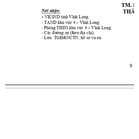
TM. H
TH
M
n:
Nơi nhậ
Ẩ
-
 VKSND t
nh 

Vĩn
h Long;
- TAND
 khu v
c 4 
ự
–
Vĩnh Long
;
- Phòng THD
S khu v
c 4 
ự
–
Vĩnh Long;
- 
a ch
);
Cc đương sự
(th
eo đị

- 
 án. 
Lưu: TGĐ&
NCTN, hồ
sơ vụ
9 