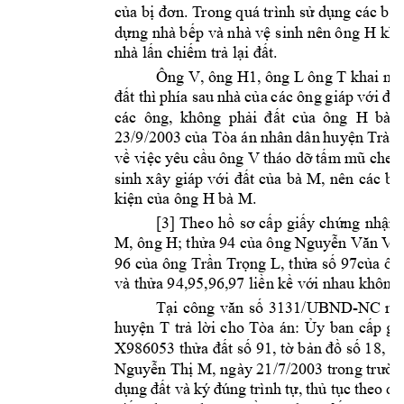
của bị đơn. T
rong qu trình sử dụ
ng cc bị 
H 
dựng nhà bếp 
và nhà vệ s
inh nên ông 
khở
nhà lấn chiếm
 trả lại đất.
Ông V, ông 
H1
, ông L 
ông 
T 
khai n
đất 
thì 
phía sau 
nhà 
của 
cc ông 
gip 
v
ới 
đư
H
bà 
cc 
ông, 
không 
phải 
đ
ất 
của 
ông  
23/9/2003 
củ
a T
a n
 nhâ
n dân 
huyện T
rà Ô
V 
về v
iệc y
êu cầu 
ông 
tho dỡ 
tấm m
ũ
 che 
q
M
sinh 
xây 
gi
p 
với 
đất 
của 
bà 
, 
nên 
cc 
bị 
H bà M.
kiện của ông 
[3] 
Theo 
hồ 
sơ 
cấp 
giấy 
chứng 
nhận 
M, ông 
H
; thửa 9
4 của ông N
guyễn Văn 
V, 
96 của ông 
Trần Trọng L, t
hửa số 97của ôn
và thửa 94,
95,96,97 liền kề vớ
i nhau không
-
Tại 
công 
văn 
số 
3131/UBND
NC 
ng
n 
T 
huyệ
trả 
lời 
cho 
Ta 
n: 
Ủy 
ban 
cấp 
gi
X986053 thửa đất số 91, tờ bản đ
ồ số 18, d
Nguyễn Thị M, ngày 21/7/2003 trong trườ
dụng 
đất 
và 
ký 
đúng 
trình 
t
ự, 
thủ 
tục 
theo 
qu