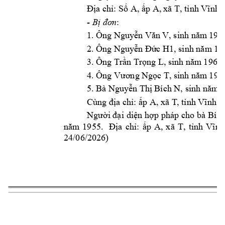
Địa ch: Số A, ấp A, 
xã T, tnh Vĩnh 
- 
: 
Bị đơn
1. Ông 
Nguyễn V
ăn V, sinh năm
 195
2. Ông 
Nguyễn Đứ
c H1, sinh năm 19
3. Ông 
Trần Trọn
g L, sinh năm
 1965 
4. Ông 
Vương N
gọc T, sinh năm
 196
5. Bà 
Nguy
ễn Thị Bích N, sinh năm
 
Cùng địa ch
: 
ấp A, xã T
, tnh Vĩnh 
Bích
Người đại 
diện hợp 
php cho 
bà 
năm 
1955. 
Địa 
ch: 
ấp 
A, 
x
ã 
T, 
tnh 
Vĩnh
24/06/2026) 