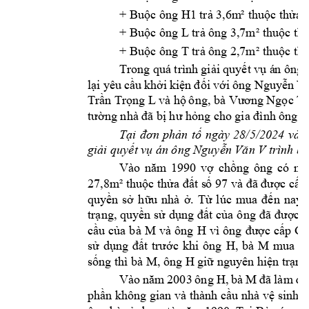
H1
+ Buộc ông 
trả 3,6m
² th
uộc thửa 
L 
+ Buộc ông 
trả ôn
g 3,7m² thuộc th
T 
+ Buộc ông 
trả ôn
g 2,7m² thuộc th
Trong 
qu trìn
h giải 
quyết 
vụ 
n ông
lại 
yêu 
cầu 
khởi 
kiện 
đ
ối 
với 
ông
Nguyễn 
Vă
,
Trần Trọ
ng L
và hộ 
ông
, 
bà Vương 
Ngọc T
tường nhà đã 
bị hư hỏng cho 
gia đình ông 
b
Tại 
đơn 
phản
tố 
ngày 
28/5/2024 
và 
 trình b
à
giải quyết vụ 
án ông Nguyễn Văn V
Vào 
năm 
1990
vợ 
chồng 
ông 
có 
mu
27,8m
² thuộc thửa đất s
ố 97 và đã 
được cấp
quyền 
sở 
hữu 
nhà 
ở. 
Từ 
lúc 
mua 
đến 
nay 
trạng, quyền 
sử 
dụng đất 
của 
ông 
đã 
được c
M 
và 
ông 
H 
cầu 
của 
bà 
vì 
ông 
được 
cấp 
Gi
H, 
bà 
M 
sử 
dụng 
đất 
trước 
khi 
ông 
mua 
n
M, ôn
g H 
sống thì bà 
giữ nguyên hiện 
trạng
H, 
bà 
M 
Vào 
năm 
2003 
ông 
đ
ã 
làm 
đơ
phần không gian và thành cầu nhà vệ 
sinh 