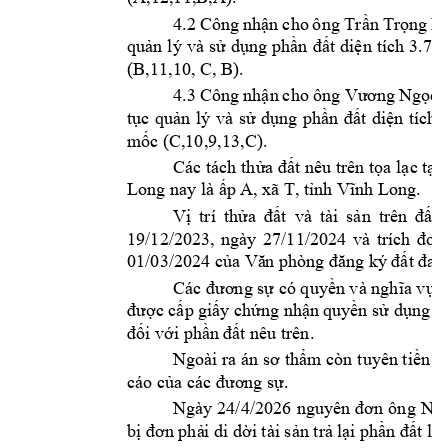
4.2 
Công 
nhận 
cho 
ông Trần 
Trọng 
L
quản 
lý 
và 
sử 
dụng 
phần 
đất 
diện 
tích 
3
.7m²
(B,11,10, С, В).
4.3 
Công 
n
hận 
cho ôn
g Vư
ơng N
gọc 
tục 
quản 
lý 
và 
sử 
dụng 
phần 
đất 
diện 
tích 
mốc (C,
10,9,13,C).
Cc tch 
thửa đất nêu trên tọa 
lạc tại 
. 
Long nay là ấp A, 
xã T, tnh Vĩnh L
ong
Vị 
trí 
thửa 
đất 
và 
tài 
sản 
trên 
đất 
19/12/2023, 
ngày 
27/11/2024 
v
à 
trích 
đo 
01/03/2
024 của Vă
n phng đă
ng ký đất đai 
Cc đương sự có quyền và nghĩa vụ 
được cấp gi
ấy chứng nhận 
quyền sử dụng 
đ
đối với phần 
đất nêu trên.
Ngoài ra 
n sơ 
thẩm cn 
tuyên tiền 

co của cc đươ
ng sự. 
Ngày 
24/4/2026 
nguy
ên 
đơn 
ông 
Ng
bị đơn phả
i di dời tài sản trả 
lại phần đất lấ
n