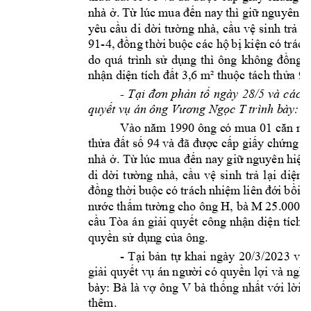
nhà ở. 
Từ lúc 
mua 
đến nay 
thì giữ 
nguyên 
h
yêu 
cầu 
di 
dời 
tường 
nhà, 
cầu 
vệ 
s
inh 
trả 
lạ
91
-
4, 
đồng 
th
ời 
buộc 
c
c hộ 
bị kiện 
có 
trch
do 
qu 
trình 
sử 
dụng 
thì 
ông 
không 
đồng 
ý
nhận diện 
tích đất 3,6 m
² thuộc tch thửa 9
1
- 
Tại 
đơn 
phản 
tố
ngày 
28/5 
và 
các 
l
 trình b
ày: 
quyết vụ án 
ông Vương Ngọc T
Vào năm 1990 ông c
ó mua 01 căn nh
thửa đất số 94 và đã được cấp giấy chứng n
nhà ở. Từ lúc m
ua đến nay giữ nguyên hiện
di 
dời 
tường 
nhà, 
cầu 
vệ 
sinh 
trả 
lạ
i 
diện 
t
đồng 
thời 
buộc 
có 
trch 
nhiệm 
liên 
đới 
bồi 
t
H, bà 
M 25.
nước thấm
 tường cho 
ông 
000.0
cầu 
Ta 
n 
giải 
quyết 
công 
nhận 
diện 
tích 
đ
quyền sử dụn
g của ông.
- 
Tại 
bản 
tự 
khai 
ngày 
20/3/2023 
v
à 
giải quy
ết vụ n ngườ
i có quy
ền lợi v
à nghĩ
V 
bày: Bà 
là 
vợ 
ông 
bà 
thống 
nhất với 
lời 
t
thêm. 