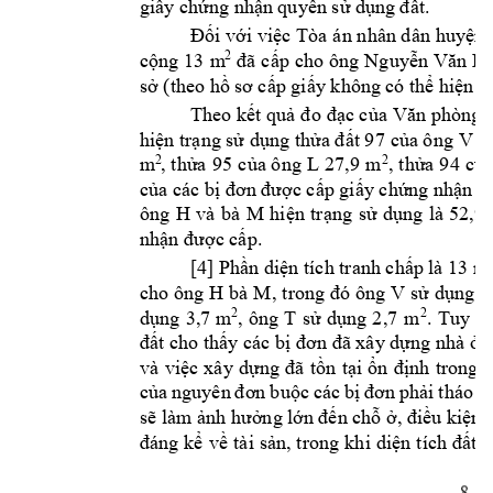
giấy chứng nhậ
n quyền sử dụn
g đ
ất.
Đối v
ới việc 
Ta 
n n
hân d
ân huyện 
H 
2
đã 
cấp 
cho 
ông 
Nguyễn 
Văn
cộng 
13 
m
sở (theo hồ 
sơ cấp giấy không c
ó thể hiện 
Theo kết 
quả đ
o 
đạc của 
Văn 
phng 
V là
hiện trạng sử dụng thửa đất 97 
của ông 
m
L 
27,9 
m
2
2
, 
thửa 
95 
của ô
ng 
, 
thửa 
9
4 
của
của cc bị đơn được cấp giấy chứng nhận qu
ông 
H 
v
à 
bà 
M 
hiện 
trạng 
sử 
dụng 
là 
52,9 
nhận được cấp.
[4] Phần diện tích tranh chấp
 là 13 m
cho 
ông 
H 
bà 
M
V 
, 
trong đó 
ông 
sử 
dụng 
3
, 
ông 
T 
2
2
sử 
dụng 
2
,7 
m
dụng 
3,7 
m
. 
Tuy 
n
đất cho thấy cc bị đ
ơn đã xây dựng nhà 
ở k
và 
việc 
xây 
dựng 
đã 
tồn 
tại 
ổn 
định 
trong 
t
của 
nguyên 
đơn 
buộc 
cc 
b
ị 
đơn 
phải 
tho 
d
sẽ làm ảnh hưởng 
lớn đến chỗ ở, điều k
iện 
đng 
kể 
về 
t
ài 
sản, 
t
rong 
khi 
di
ện 
tích 
đất 
l
8 