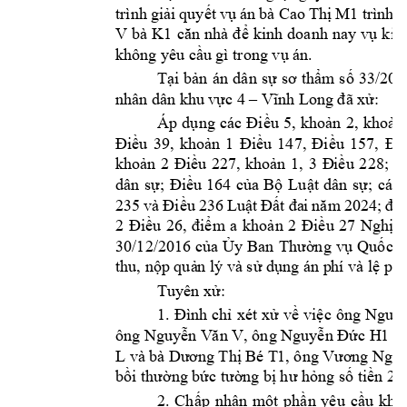
trình 
giải 
quyết 
vụ n 
bà Ca
o 
Thị 
M1
trình 
b
V 
bà 
K1
căn 
nh
à
để 
k
inh 
doanh 
nay
vụ 
k
iệ
không yêu cầ
u gì trong vụ 
n.
Tại 
bản
n 
dân 
sự 
sơ 
th
ẩm s
ố 
3
3/20
n
hân dân khu 
vực 4 –
Vĩnh Long 
đã xử:
Áp 
dụng 
cc 
Điều 
5, 
khoản 
2, 
khoản
Điều 
39, 
khoản 
1 
Đ
iều 
147, 
Điều 
157, 
Điề
khoản 
2 
Điều 
227, 
khoản 
1, 
3 
Đ
iều 
228; 
k
dân 
sự; 
Điều 
164 
của 
Bộ 
Luật 
dân 
sự; 
cc 
235 
và 
Điều 
236 
Luật 
Đất đa
i 
năm 
2024; 
đi
2 
Điều 
26, 
điểm 
a 
khoản 
2 
Điều 
27 
Nghị 
q
30/12/2016 
của 
Ủy 
Ban
Thường 
v
ụ 
Quốc 
h
thu, nộp quả
n lý và sử dụng n p
hí và lệ phí
Tuyên xử:
1. 
Đình 
ch 
xét 
xử 
về 
việc 
ông 
Nguyễ
ông 
, ông 
 v
Nguyễn V
ăn V
Nguyễn Đức H
1
L và 
bà 
, ông 
Dươ
ng Thị 
Bé T
1
Vươ
ng Ngọc
bồi thường 
bức tường bị 
hư hỏng số tiền 25
2. 
Chấp 
nhận 
một 
phần 
yêu 
cầu 
khởi