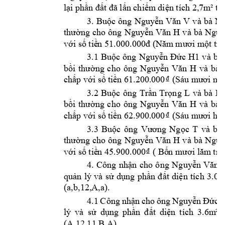
lại phần đấ
t đã lấn chiếm
 diện tích 2,7m
² th
và 
bà 
3. 
Buộc 
ô
ng 
Nguy
ễn 
Văn 
V
Ng
và 
bà 
thường 
cho 
ông 
Nguy
ễn 
Văn 
H
Ngu
với số tiề
n 51.000.000đ (Năm
mươi m
ột tr
và 
bà 
3.1 
Buộc 
ông 
Nguy
ễn 
Đức 
H1
và 
bà 
bồi 
thường 
cho 
ông 
Nguyễn 
Văn 
H
chấp với số 
tiền 61.200.
000₫ (Su mư
ơi một
và 
bà 
3.2 
Buộc 
ông 
Trầ
n 
Trọng 
L
Dư
và 
bà 
bồi 
thường 
cho 
ông 
Nguyễn 
Văn 
H
chấp với số 
tiền 62.900.
000₫ (Su mư
ơi hai
và
bà 
3.3 
Buộc 
ông 
Vương 
Ngọc 
T
và 
bà 
thường 
cho 
ông 
Nguy
ễn 
Văn 
H
Ngu
với số tiề
n 45.900.000₫ ( Bố
n mươi lăm
 tri
4. 
Công 
nhận 
cho 
ông 
Nguyễn 
Văn 
quản 
lý 
và 
sử 
dụng 
phần 
đất 
diện 
tích 
3.0m
(a,b,12,A,a). 
4.1 
Công 
nhận 
cho 
ôn
g 
Nguyễn 
Đức 
lý 
và 
sử 
dụng 
phần 
đất 
diện 
tích 
3.6m
²
(A,12,11,B,A).