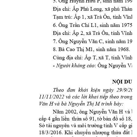
5. Ông 
Huỳ
nh Hữu P, sinh năm 1998
Địa ch: Ấp Ph
ú Long, xã phú T
hành,
Tạm trú: Ấp 
1, xã Trà Ôn, tnh V
ĩnh 
6.
 Ông 
Trầ
n Chí L1, sinh năm
 1975.
Địa ch: Ấp 2, x
ã Trà Ôn, tnh Vĩnh 
7. Ông 
Nguyễn V
ăn C, sinh năm
 197
8. Bà 
Cao Thị M
1, sinh năm 1968.
Cùng địa ch
: 
Ấp T, 
xã T, tnh Vĩnh 
- 
: Ông 
Người kháng c
áo
Nguyễn Văn
NỘI DUN
Theo  đơn  kh
ởi  kiện  ngày  29/9/202
11/11/2022 v
à các 
lời khai 
tiếp
theo trong 
q
 và bà 
 trình bày: 
Văn H
Nguyễ
n Thị M
và 
bà
Năm 
2002, 
ông 
Nguyễn 
Văn 
H
cấp 
4 gắn 
liền 
thửa 
số 91, 
tờ 
bản 
đồ 
số 
18, 
d
Sở tài 
nguyên và m
ô
i trườn
g tnh 
V
cấp g
iấ
18/3/201
6. 
Khi 
chuyển 
nhượng 
thửa 
đất 
hư