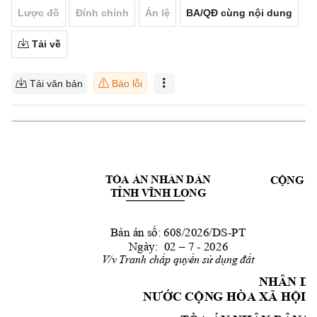
Lược đồ
Đính chính
Án lệ
BA/QĐ cùng nội dung
Tải về
Tải văn bản
Báo lỗi
TÒA ÁN NHÂN DÂN 
C
NG H
Ộ
T
ỈNH VĨNH LONG
B
n án s
: 608/2026/D
S-
PT
ả
ố
Ngày:  02 
 7 - 20
26 
–
V/v Tranh ch
p quy
n s
 d
t 
ấ
ề
ử
ụng đấ
NHÂN D
A
NƯỚC CỘN
G HÒA XÃ HỘI 