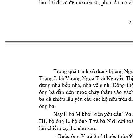
làm lối đi và để m
ở cửa sổ, phần đất có chi
2 
Trong 
qu trìn
h sử 
dụng
bị ô
ng Nguy
 bà 
và 
Trọng 
L
Vương 
Ngọc T
Nguyễn 
Thị 
B
dựng 
nhà 
bếp 
nhà, 
nhà 
vệ 
sinh. 
Đồng 
thời 
ông 
bà 
dẫn 
đến 
nước 
chảy 
thấm 
vào 
vch 
bà đã n
hiều lần 
yêu cầu cc 
hộ nêu 
trên di 
d
ông bà. 
Nay 
H 
bà M 
khởi 
kiện 
yêu 
cầu 
Ta 
n
H1
L
T và bà N 
, hộ ông 
, hộ ông 
di dời toàn 
lấn chiếm
 cụ thể như sau:
V 
-
+ Buộc ông 
trả 3m
² thuộc thửa 91