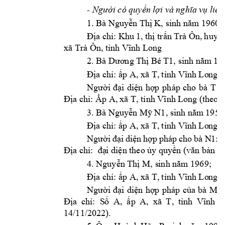
- 
Người có quyền 
lợi và nghĩa v
ụ liê
1. Bà 
Nguy
ễn Thị K, sinh năm 1960.
Địa ch: 
Khu 1, 
thị trấn T
rà Ôn, 
huyệ
xã Trà Ôn, tnh Vĩ
nh Long
2. Bà 
Dương Thị B
é T1, sinh năm
 19
. 
Địa ch: ấp A, xã T, 
tnh Vĩnh Lo
ng
T1
:
Người 
đại 
diện 
hợp 
php 
cho 
bà 
Địa ch: Ấp A, 
xã T, tnh Vĩnh L
ong
(theo 
3. Bà 
Nguy
ễn Mỹ N1, sinh năm
 1956
. 
Địa ch: ấp A, xã T, 
tnh Vĩnh Lo
ng
N1
: 
Ô
Người 
đại 
diện 
hợp 
php 
cho 
bà 
Địa ch:  đạ
i diện theo ủy
 quyền (văn bản ủ
4. 
Nguyễn Thị M, s
inh năm 1969;
g
. 
Địa ch: ấp A, xã T, 
tnh Vĩnh Lo
n
M: 
Người 
đại 
diện 
hợp 
php 
của 
bà 
Địa 
ch:  S
ố 
A, 
ấp 
A, 
xã 
T, 
tnh 
Vĩnh 
L
14/11/2022). 