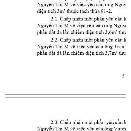
Nguyễn Thị 
M
v
ề việc 
yêu 
cầu 
ông 
Nguyễn
-
2.
diện tích 3m
² thuộc tch thửa 9
1
2.1. 
Chấp 
nhận 
một phần 
yêu 
cầu 
khở
Nguyễn Thị M
về việc y
êu
 cầu ông Nguy
ễn
phần đất đã 
lấn chiếm diện 
tích 3,6m² thuộc
2.2. 
Chấp 
nhận 
một phần 
yêu 
cầu 
khở
Nguyễn Thị M
về việc yêu cầu 
ông 
Trần Tr
phần đất đã 
lấn chiếm diện 
tích 3,7m² thuộc
5 
2.3. 
Chấp 
nhận 
một 
phần 
yêu cầu
 khở
Nguyễn Thị M
về việc yêu cầu ông Vương