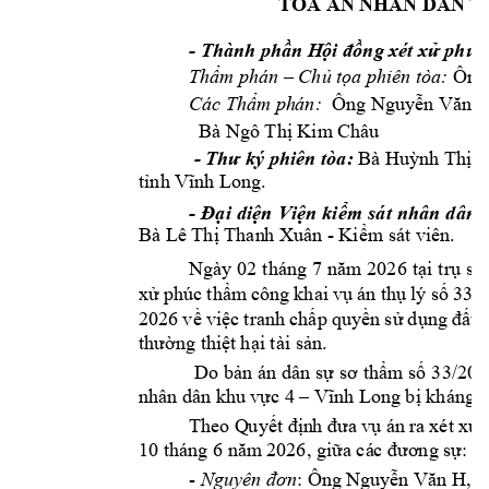
TÒA ÁN N
HÂN DÂN T
- 
Thành phần H
ội đồng xét xử 
phúc
 Ông
Thẩm phán –
Chủ 
tọa phiên tòa:
Các Thẩm ph
án:
Ông Nguyễn Văn D
Bà Ngô Thị Kim
 Châu
 - 
Thư ký phiên tòa
:
Bà Huỳnh Thị 
H
t
nh Vĩnh Lon
g.
- 
Đại 
diện 
Viện 
ki
ểm 
sá
t 
nhân 
d
ân 
- 
Bà Lê Thị Than
h Xuân 
Kiểm st viê
n.
Ngày 02 
thng 7
năm 
2026 
tại 
t
rụ 
sở
xử 
phúc 
thẩm
công 
khai 
vụ 
n 
thụ 
lý 
số 
335/
2026 
về 
việc 
tranh 
chấp 
quyền 
sử 
d
ụng 
đất 
(
thường thiệt 
hại tài sản.
Do 
bản 
n 
dân 
sự 
sơ thẩm 
số 
33/20
nhân dân khu 
vực 4 –
Vĩnh Long 
bị khng c
Theo Q
uyết địn
h đưa 
vụ
 
n ra 
xét xử 
10 thng 6 năm
 20
26, giữa c
c đương sự:
- 
: Ông 
Nguyên đơn
N
guyễn Văn H, si