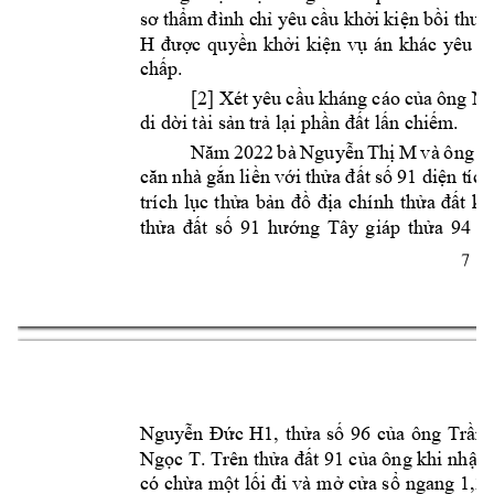
sơ 
thẩm 
đình c
h 
yêu 
cầu khở
i 
kiện 
bồi thư
ờ
H 
được 
quyền 
khởi 
kiện 
vụ 
n 
khc 
yêu 
c
chấp.
N
[2] 
Xét 
yêu 
cầu 
khng 
co 
của 
ông 
di dời tài sản 
trả lại phầ
n đất lấn chiếm
. 
và 
ông 
Năm 
2022 
bà 
Nguyễn 
Thị 
M
N
căn 
nhà 
gắn 
liền 
với 
thửa 
đất 
số 
91 d
iện t
ích
trích 
lục 
thửa 
bản 
đồ 
địa 
chính 
thửa 
đất 
kh
thửa 
đất 
số 
91
hướng 
Tây 
g
ip 
thửa 
94 
c
7 
Nguyễn 
Đức 
H1
, 
thửa 
số 
96 
của 
ông 
Trần 
Ngọc T. Trên thửa
đất 91 của ông khi nh
ận
có 
chừa một lối đi
 và 
mở cửa s
ổ ngang 
1,25