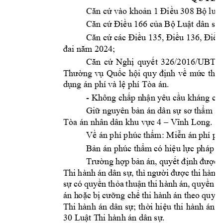
Căn cứ vào khoả
n 1 Điều 308 B
ộ luậ
Căn cứ Điều 16
6 của Bộ Luật dân sự
;
Căn cứ cc Điều 
135, Điều 136, Đ
iều
đai năm
 2024;
Căn 
cứ 
Nghị 
quyết 
326/2016/UBT
Thường 
vụ 
Quốc 
hội 
q
uy 
định 
về 
mứ
c 
thu,
dụng n phí 
và lệ phí Ta n.
- 
Không chấp n
hận yêu cầu khng 
c
Giữ nguyên bản n dân sự sơ thẩm s
Ta n nhân 
dân khu vực 4 –
Vĩnh Long.
Về n phí phúc 
thẩm: Miễn n 
phí ph
Bản n phúc thẩm
 có hi
ệu lực p
hp lu
Trường 
hợp 
bản 
n, 
quyết
đ
ịnh 
được 
Thi 
hành 
n 
dân 
sự, 
thì 
người 
đ
ược 
thi 
hành 
sự 
có 
quyền 
thỏa 
thuận 
t
hi 
hành 
n, 
quyền 
y
n h
oặc bị 
cưỡng chế 
thi hành 
n
theo 
quy đ
Thi 
hành 
n 
dân 
sự; 
thời 
hiệu 
t
hi 
hành 
n 
đ
30 Luật T
hi hành n dâ
n sự.