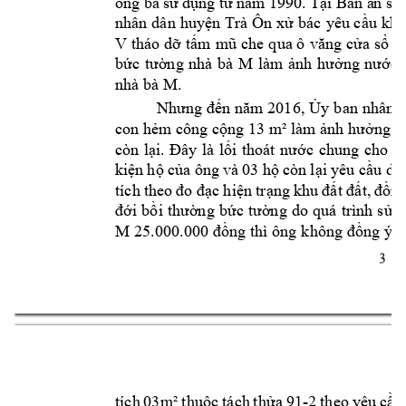
ông bà 
sử 
dụng từ 
n
ăm 
1990. Tại 
Bản 
n số
nhân 
dân 
huyện 
Trà 
Ôn 
xử 
bc 
yêu cầu 
khở
V 
tho 
dỡ 
tấm 
mũ 
che 
qua ô
văng 
cửa 
sổ 
v
M 
bức 
tường 
nhà 
bà 
làm
ảnh 
hưởng 
nước 
nhà bà M. 
Nhưng đ
ến n
ăm 2016, 
Ủy 
ban 
nhân 
con hẻm công cộng 13 m² làm ảnh hưởng 
đ
cn 
l
ại. 
Đây 
l
à 
l
ối 
thot
nước 
chung 
cho 
0
kiện 
h
ộ c
ủa ôn
g và 
03 hộ 
cn 
l
ại 
yêu 
cầu d
i 
tích 
theo 
đo đạc 
h
iện 
trạng 
khu 
đất đất, 
đồng
đới 
bồi 
thường 
bức 
tường 
do 
qu 
trình 
s
ử 
d
M 
25.000.000 đồng 
thì 
ông 
không 
đồng ý. 
3 
-
tích 
03m² 
t
huộc 
tch 
thửa 9
1
2 
th
eo 
yêu 
cầu