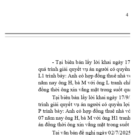
4 
- 
Tại 
biên 
bản 
lấy 
lời 
khai 
ngày 
17/9
qu trình 
giải quy
ết vụ 
n người 
có quyền 
l
L1
trình 
bày: 
Anh có 
hợp 
đồng 
thuê nhà 
với
H, bà M 
L 
năm nay ông 
với ông 
tranh chấp
đồng thời ông 
xin vắng m
ặt trong suốt qu t
Tại 
biên 
bản l
ấy 
lời khai 
ngày 
17/9/2
trình 
giải 
quyết 
vụ 
n người 
có 
quyền 
lợi 
v
P 
trình b
ày: Anh có 
hợp đồng 
thuê nhà với 
H
, 
bà 
M 
H1
07 
năm 
n
ay 
ô
ng 
v
ới ô
ng 
tranh 
c
n đồng thời 
ông xin vắng m
ặt trong suốt q
Tại 
văn 
bản 
đ
ề 
nghị 
ngày 
0
2/7/2025 
v