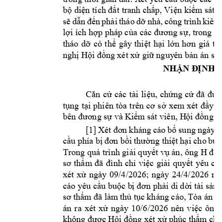
bộ diện 
tích đất 
tranh chấp, Viện 
kiểm st 
n
sẽ 
dẫn 
đến 
phải 
tho 
dỡ 
nhà, 
công 
trình 
kiên 
lợi ích h
ợp php củ
a cc 
đương s
ự, trong k
tho 
d
ỡ 
có 
thể 
gây 
thiệt 
hại 
lớn 
hơn 
gi 
trị
nghị Hội đồn
g xét xử giữ nguy
ên bản n sơ
NHẬN Đ
ỊNH 
Căn 
cứ 
cc 
tài 
liệu, 
chứng 
cứ 
đã 
đượ
tụng 
tại 
phiên 
ta 
t
rên 
cơ 
sở 
xem 
xét 
đầy 
đ
bên đương sự và K
iểm st viên, H
ội đồng x
[1] 
Xét đơ
n 
k
hng 
co 
bổ 
sung 
ngày 
2
cầu p
hía bị 
đơn bồi 
thường thiệt 
hại cho 
bức
H 
Trong qu trình giải quyết vụ n, ông 
đã 
sơ 
thẩm 
đã 
đình 
ch 
việc 
g
iải 
quyết 
yêu 
cầ
xét 
xử 
ngày 
09/4/2026; 
ngày 
24/4/2026 
ng
co yêu cầu buộc b
ị đơn phải di dời tài sản 
sơ t
hẩm 
đã làm 
thủ
 t
ục 
khng co, 
Ta n 
cấ
n 
ra 
xét 
xử 
ngày 
10/6/2026 
nên 
việc 
ông 
không 
được Hội đ
ồng xét xử phúc t
hẩm chấ