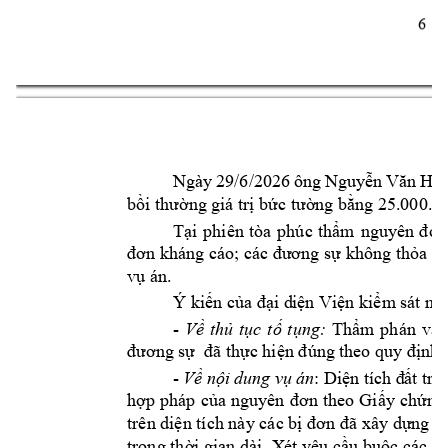
6 
Ngày 
29/6/2026 
ông 
Nguyễn 
Văn 
H
k
bồi thường 
gi trị bức tường bằn
g 25.000.0
Tại 
phiên 
ta 
phúc 
thẩm 
nguyên 
đơn
đơn khng co; cc đương s
ự không thỏa th
vụ n. 
Ý kiến của đại d
iện Viện kiểm
 st nh
- 
Về 
thủ 
tục 
tố 
tụng:
Thẩm
ph
n 
và 
đương sự  đã t
hực hiện đúng 
theo quy định 
- 
Về nội 
dung vụ 
án
:
Diện t
ích đ
ất tra
hợp 
php 
của 
nguyên 
đơn 
theo 
Giấy 
ch
ứng
trên diện tích này cc bị đơn đ
ã xây dựng cô
trong thời gian dài. X
ét yêu cầu buộc cc bị