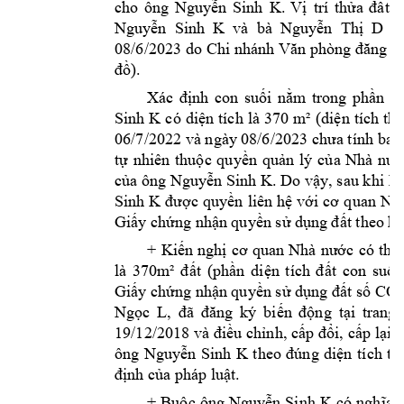
cho 
ông 
Nguy
ễn 
Sinh 
K. 
Vị 
trí 
thửa 
đất 
c
  và  bà  
Nguyễn  Sinh  K
Nguyễn  Thị  D
ch
08/6/2023 do 
Chi nhánh 
Văn phòng đăng k
đồ).
Xác 
định 
con 
suối 
nằm 
trong 
phần
di
Sinh 
K 
có 
diện 
tích 
là 
370 
m² 
(diện 
tích 
thự
06/7/2022 và ngày
 08/6/2023 chưa tính ba
tự 
nhiên 
thuộc 
quyền 
quản 
lý 
của 
Nhà 
nướ
của ông Nguyễn Sinh K. 
Do vậy, sau k
hi Bả
Sinh 
K 
được 
quyền 
liên 
hệ 
với 
cơ 
quan 
Nhà
Giấy chứng nhậ
n quyền sử 
dụng đất the
o hi
+ 
Kiến 
nghị 
cơ 
quan 
Nhà 
nước 
có 
thẩ
là 
370m² 
đ
ất 
(phần 
di
ện 
tích 
đ
ất 
con 
suối)
Giấy chứng nhậ
n quyền sử dụng đất số CO
Ngọc 
L, 
đã 
đăng 
ký
biến 
động 
tại 
trang 
19/12/2018 và 
điều chỉnh, 
cấp đổi, 
cấp lại 
G
ông 
Sinh 
K 
Nguy
ễn 
theo 
đúng 
diện 
tích 
th
định của phá
p luật. 
+ 
Buộc 
ông 
Nguyễn 
Sinh 
K
có 
nghĩa 