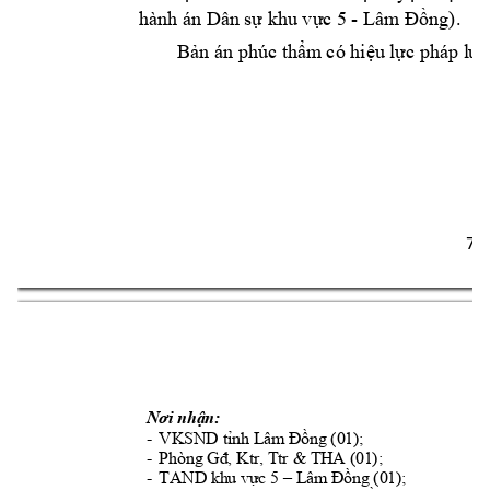
- 
hành án Dân 
sự khu vự
c 5 
Lâm Đồng). 
Bản án phúc thẩm
 có hiệu 
lực pháp l
uậ
7 
Nơi nhận:
-
VKSND tỉnh Lâm Đồng (01); 
-
Phòng Gđ, Ktr, Ttr & THA (01);
-
TAND khu vực 5 –
Lâm Đồng (01);