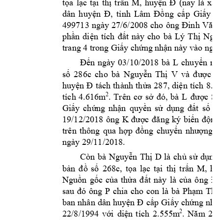
tọa 
lạc 
tại 
thị 
trấn 
M, 
huyện 
Đ 
(nay 
l
à 
xã 
dân 
huyện 
Đ, 
tỉnh 
Lâm 
Đồng 
cấp 
Giấy 
c
499713 
ngày 
27/6/2008 
cho 
ông 
Đinh 
Văn 
phần 
di
ện 
tích 
đất 
này 
cho 
bà 
Lý 
Thị 
Ngọ
trang 4 trong Gi
ấy chứng 
nhận này
 vào ngà
L 
Đến 
ngày 
03/10/2018 
bà 
chuyển 
nh
số 
286c 
cho 
bà 
Nguyễn 
Thị 
V
và 
được 
C
huyện 
Đ
tách 
thành 
thửa 
287, 
diện 
tích 
8.9
tích 
4.616m
L 
2
. 
Trên 
cơ 
sở 
đó, 
bà 
được 
Sở
Giấy 
ch
ứng 
nhận 
quy
ền 
sử 
dụng 
đấ
t 
số 
C
19/12/2018 
ông 
K 
được 
đăng 
ký 
biến 
động
trên 
thông 
qua 
hợp 
đồng 
chuyển 
nhượng 
q
ngày 29/11/20
18. 
Còn 
bà 
Nguy
ễn 
Thị 
D
là 
chủ 
sử 
dụng
bản 
đồ 
số 
268c, 
tọa 
lạc 
tại 
thị 
trấn 
M, 
hu
Nguồn 
gốc 
của 
thửa 
đất 
này 
là 
của 
ô
ng 
Đỗ
P 
chia 
cho 
con 
là 
bà 
sau 
đó 
ông 
Phạm 
Thị
ban 
nhân 
dân 
huyện 
Đ
cấp
Giấy 
chứng 
nhậ
2
. 
Nă
m
2
0
22/8/1994 
với 
d
iện 
tích 
2.55
5m