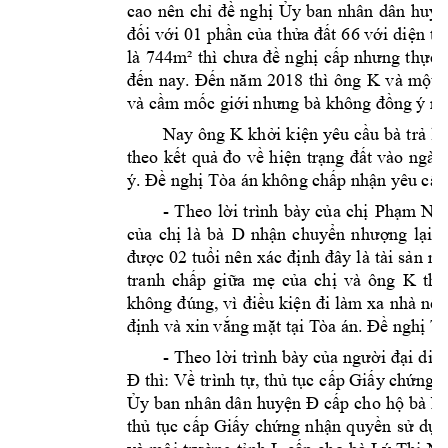
cao 
nên 
chỉ 
đề 
nghị 
Ủy 
ban 
nhân 
dân 
huyệ
đối v
ới 01 
phần của 
thửa đất 
66 với 
diện 
tí
là 
744m² 
th
ì
chưa 
đề 
nghị 
cấp 
nhưng 
thực 
K 
đến 
nay. 
Đến 
năm 
2018 
thì 
ông 
và 
m
ột 
và cầm m
ốc giới nhưng bà 
không đồn
g ý n
Nay ô
ng 
K 
khởi 
kiện yêu 
cầu 
bà 
trả 
lạ
theo 
kết 
quả 
đo 
về 
h
iện 
trạng 
đất 
vào 
ngày
ý. Đề nghị Tòa á
n không chấ
p nhận y
êu cầu
- 
Theo
lời 
trình 
bày 
củ
a 
chị 
Phạm
Ng
D
của 
chị 
l
à 
bà 
nhận 
chuyển 
n
hượng 
lại 
c
được 
02 
tuổi 
nên 
x
ác 
định 
đ
ây l
à 
tài 
sản 
ri
K 
tranh 
chấp 
giữa 
m
ẹ 
của 
chị 
và 
ông 
thì 
không 
đúng, 
vì 
điều 
kiện 
đi 
làm 
xa 
nhà 
nên
định và xin 
vắng mặt tại T
òa án. Đ
ề nghị Tò
- 
Theo 
l
ời 
trình 
bày 
của 
người 
đại 
diện
 thì:
Đ
Về 
trình tự, thủ 
tục 
cấp Giấy chứng 
Ủy ban
nhân dân 
huyện 
Đ
cấp
 cho 
hộ 
bà 
N
thủ 
tục 
cấp 
Giấy 
chứng 
n
hận 
quyền
sử 
dụn