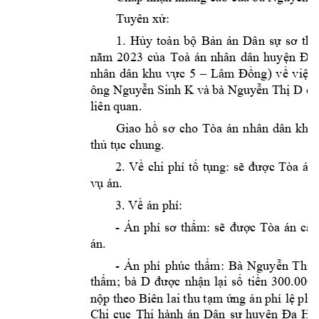
Tuyên xử:
1. 
Hủy 
toàn 
bộ 
Bản 
án 
Dân 
sự 
sơ 
th
năm 
20
23 
của 
Toà 
án 
nhân 
dân 
huyện 
Đạ 
nhân 
dân 
khu 
vực 
5 
–
Lâm 
Đồng) 
về 
việc 
ông 
 và bà 
Nguyễn Sinh K
Nguyễn Thị D
cù
liên quan. 
Giao 
hồ
sơ 
cho
Tòa 
án 
nhân 
dân 
khu 
thủ tục chung.
2. 
Về 
chi 
phí 
tố 
tụng: 
sẽ 
được 
Tòa 
án 
vụ án.
3. Về án phí: 
- 
Án 
phí 
sơ 
thẩm
: 
sẽ 
được 
Tòa 
án 
cấp
án. 
- 
Án 
phí 
phúc 
thẩm: 
Bà 
Nguyễn 
Thị 
bà 
D 
thẩm; 
được 
nhận 
lại 
số 
tiền 
300.000đ
nộp theo Biên 
lai thu tạm ứng 
án phí 
lệ phí
Chi 
cục 
Thi 
h
ành 
án 
Dân 
sự 
huyện 
Đạ 
Huo