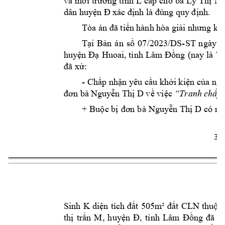
và 
môi 
trường 
tỉnh 
L
cấp
cho 
bà 
Lý 
Thị 
Ng
dân huy
ện Đ
xác định là đúng quy
 định.
Tòa án đã tiế
n hành hòa giải n
hưng kh
-
Tại 
Bản
án 
số 
07/2023/DS
ST 
ngày 
3
huyện 
Đạ 
Huoai, tỉnh 
Lâm
Đồng 
(nay l
à 
Tò
đã xử:
- 
Chấp 
nhận yêu cầu khởi kiện 
của ng
đơn bà Nguy
ễn Thị D
về việc 
“Tran
h chấp 
+ 
Buộc bị
 đơn 
bà 
Nguyễn Thị 
D
có 
ng
3 
Sinh 
K 
diện 
tích 
đất 
505m² 
đất 
CLN 
thuộc 
thị 
trấn 
M, 
huyện 
Đ,
tỉnh 
Lâm 
Đồng
đã 
c