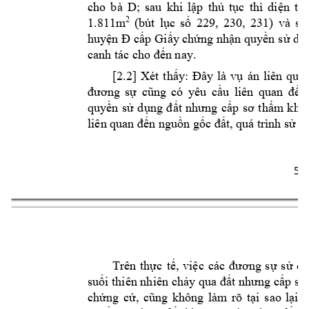
cho 
bà 
D
; 
sau 
khi 
lập 
thủ 
tục 
thì 
diện 
tíc
1.811m
2
(bút 
lục 
số 
229, 
230, 
231) 
và 
s
a
huyện Đ
cấp 
Giấy
 chứng 
nhận quyền s
ử dụn
canh tác cho đến 
nay.
[2.2] 
Xét 
thấy:
Đây 
l
à 
vụ 
án 
liên 
quan
đương 
s
ự 
cũng 
có 
yêu 
cầu 
liên 
quan 
đến
quyền 
sử 
dụng 
đ
ất 
nhưng 
cấp 
sơ 
thẩm 
khô
liên quan 
đến nguồn gốc đấ
t, quá trình 
sử d
5 
Trên 
thực 
tế, 
việc 
các 
đương 
sự 
s
ử 
dụ
suối thiên nhiên 
chảy qua đất 
nhưng cấp sơ
chứng 
cứ, 
cũng 
không 
làm
rõ
tại 
sao 
lại 
c