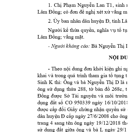
1. 
Chị 
Phạm 
Nguyễn 
Lan 
T1
, 
sinh 
nă
Lâm Đ
ồng; có đơn đề nghị 
xét xử vắng m
ặt
2. 
Ủy ban nhân 
dân huy
ện Đ, tỉnh Lâ
Người 
kế 
thừa 
qu
yền
, 
nghĩa 
vụ 
tố 
t
ụng
Lâm Đ
ồng; vắng mặt.
 Bà 
- 
cá
o:
Người kháng 
Nguy
ễn Thị D
NỘI DUN
- 
Theo nội dung đơn khởi kiện ghi ngày 
khai 
và 
trong 
quá 
trình tham g
ia 
tố 
tụng 
tại
Sinh 
K 
thì: 
Ôn
g 
và 
bà 
Nguyễn 
Thị 
D
là 
nh
ông 
sử 
dụng 
thửa 
288, 
tờ 
bản 
đồ 
268c, 
tọa
Đồng
được 
Sở 
Tài 
nguyên 
và 
môi 
trường 
dụng 
đất 
số 
CO 
950339 
ngày 
16/10/2018
được 
cấp 
đổi 
Giấy
ch
ứng 
nhận 
quyền 
sử 
dụ
dân 
huyện Đ
cấp
 ngày 27/
6/2008 cho 
ông 
Đ
trang 
4
sang 
t
ên 
ông 
ngày 
19/12/2018 
t
hôn
L 
ngày 
2
9/11/
sử 
d
ụng 
đất 
giữa 
ông 
và 
bà 