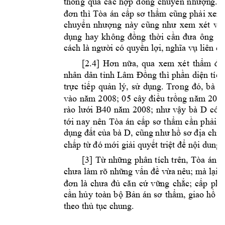
thông 
qua 
các 
hợp 
đồng 
chuyển 
nh
ượn
g. 
D
đơn 
thì 
Tòa 
án
cấp 
sơ 
th
ẩm
cũng 
phải
xem
chuyển 
nhượng 
này 
cũng 
như 
xem 
xét 
v
iệ
K
dụng 
hay 
không 
đồng 
thời 
cần 
đưa 
ông 
cách là ngườ
i có quyền lợi, ng
hĩa vụ liê
n q
[2.4] 
Hơn 
nữa, 
qua 
xem 
xét 
thẩm
đị
nhân 
dân 
tỉnh 
Lâm 
Đồng 
thì 
phần 
diện 
tí
ch
D
trực 
tiếp 
quản 
lý, 
sử 
dụng. 
Trong 
đó, 
bà 
vào 
năm 
2
008; 
05 
cây 
đi
ều 
trồng 
năm 
2
014
D 
rào 
lưới 
B40 
năm 
2008; 
như 
vậy 
bà 
có 
q
tới 
nay 
nên 
Tòa 
án 
cấp 
sơ 
thẩm 
cần 
phải 
x
 D
dụng đất của b
à
, 
cũng như hồ sơ đ
ịa chín
chấp từ đó m
ới giải quy
ết triệt để nội d
ung 
[3] 
Từ 
những 
phân 
tích 
t
rên, 
Tòa 
án 
c
chưa làm rõ nhữ
ng vấn đề vừa nê
u; m
à lại 
đơn 
l
à 
chưa 
đủ
căn 
cứ 
vững 
chắc; 
cấp 
phú
cần 
hủy 
t
oàn 
bộ 
Bản 
án 
sơ 
thẩm, 
giao 
hồ 
s
theo thủ tục c
hung.