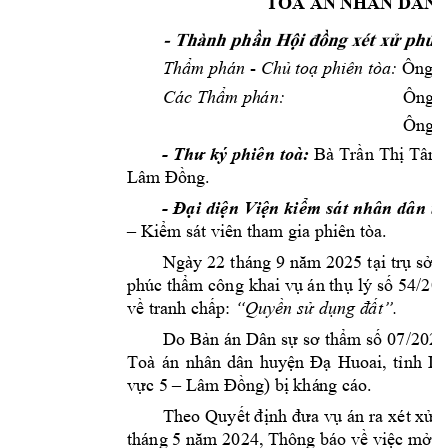
TÒA ÁN N
HÂN DÂN 
- Thành ph
ầ
n H
ội đ
ồ
ng xét x
ử
 phúc
- 
Thẩm phán 
Chủ to
ạ phiên tòa:
Ô
ng 
Các Thẩm ph
án:
Ông 
Ông 
- 
Thư 
ký phiên 
toà:
Bà 
Trần 
Thị 
Tâm 
Lâm Đ
ồng.
-
Đại 
diện 
Viện 
kiểm 
s
át 
nhân 
dân 
tỉ
t
ham gia phiê
n tòa. 
–
Kiểm sát viên
Ngày 22 
t
háng 9 
năm 2025 
tại 
trụ 
sở 
T
phúc thẩm công 
khai vụ án thụ
lý số 
54/20
về tranh chấ
p: 
“Quyền sử dụng đ
ất”.
Do 
Bản 
án Dân 
sự 
sơ thẩm 
số 
07/202
Toà 
án 
nhân 
dân 
huyện 
Đạ 
Huoai, 
tỉnh 
Lâ
áo. 
vực 5 –
Lâm Đ
ồng) bị khá
ng c
Theo 
Quyết định 
đưa 
vụ 
án 
ra 
xét xử 
p
tháng 5 
năm 2024, Thông báo 
về việc 
m
ở 
p