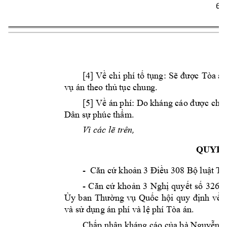
6 
[4] 
Về ch
i 
phí tố
 tụng: 
Sẽ 
được 
Tòa án
vụ án theo th
ủ tục chun
g.
phí
[5] Về án 
: Do kháng cáo đ
ược chấ
Dân sự phúc thẩm
.
Vì các lẽ trê
n,
QUYẾT
-
Căn cứ khoản 3 Đ
iều 308 Bộ luật T
ố
- 
Căn 
cứ 
khoản 
3 
Ng
hị 
quyết 
số 
326/
Ủy 
ban
Thường 
vụ 
Quốc 
hội 
quy 
định 
về 
và sử dụng án 
phí và lệ ph
í Tòa án.
C
hấp nhận khá
ng cáo của bà Nguy
ễn 