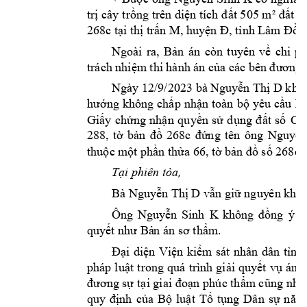
trị cây t
rồng trên diện tích 
đất 505 m² đấ
t 
C
268c tại thị trấ
n M, huy
ện Đ, tỉnh Lâm
 Đồn
Ngoài 
ra, 
Bản 
án 
còn 
tuyên 
về 
chi 
ph
trách 
nhiệm
 thi hành án c
ủa các bên đươ
ng 
Ngày 12/9/2023 bà 
Nguy
ễn Thị D
khá
hướng 
không 
chấp 
nhận 
toàn 
bộ 
yêu 
cầu
kh
Giấy 
chứng 
nhận
quyền 
sử 
d
ụng 
đất 
số
CO
288, 
tờ 
bản 
đồ 
268c 
đứng 
tên 
ông 
Nguyễn
thuộc m
ột phần thửa 66, 
tờ bản đồ 
số 268c
 
Tại phiên tò
a, 
Bà 
Nguyễn Th
ị D
vẫn giữ nguy
ên khá
Ông 
N
guyễn 
Sinh 
K
không 
đồng 
ý 
v
quyết như Bả
n án sơ thẩm
.
Đại 
diện 
Viện 
ki
ểm
sát
nhân 
dân 
tỉnh 
pháp 
luật 
trong 
quá 
trình 
giải 
quyết
vụ 
án 
c
đương sự 
tại giai
 đoạn p
húc thẩm cũng 
như
quy 
định 
của 
Bộ 
luật 
Tố 
tụng 
Dân 
sự 
năm