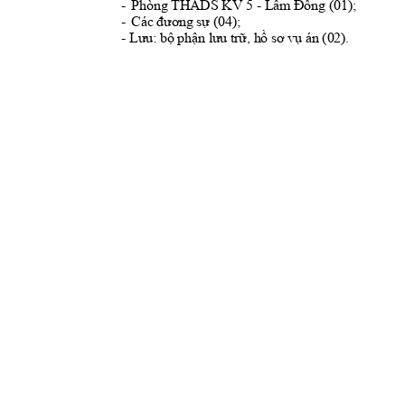
-
Phòng THADS KV 5 - 
Lâm Đồng (01);
-
Các đương sự (04); 
- 
Lưu: bộ phận lưu trữ, hồ sơ vụ án (02).