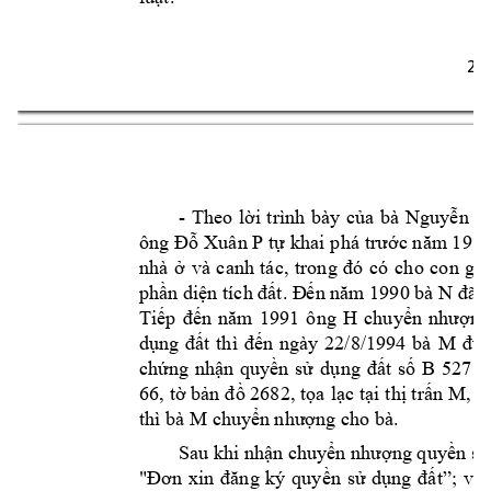
2 
- 
Theo 
lời 
trình 
bày 
của 
bà 
Nguyễn 
T
ông 
Đỗ 
Xuân P
tự 
khai p
há 
trước năm 1975
nhà 
ở 
và 
canh 
tác, 
trong 
đó 
có 
cho 
con 
gái
N 
phần diện tích đất. Đ
ến năm 1990 bà 
đã 
H 
Tiếp 
đến 
năm 
1991 
ông 
chu
yển 
nhượng
M 
dụng 
đất 
thì 
đến 
ngày 
22/8/1994 
bà 
đượ
chứng 
nhận 
quyền 
sử 
dụng 
đất 
số 
B 
52717
66, 
tờ bản 
đồ 2682, 
tọa 
lạc tại 
thị t
rấn M, h
thì bà M 
chuy
ển nhượng cho bà.
Sau khi nhận chuyển nhượng quyền sử 
"Đơn 
xin 
đăng 
ký 
quyền 
sử 
dụng 
đất”; 
vì 