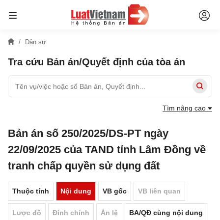
Dân sự
Tra cứu Bản án/Quyết định của tòa án
Tìm nâng cao
Bản án số 250/2025/DS-PT ngày
22/09/2025 của TAND tỉnh Lâm Đồng về
tranh chấp quyền sử dụng đất
Thuộc tính
Nội dung
VB gốc
VB liên quan
Lược đồ
Đính chính
Án lệ
BA/QĐ cùng nội dung