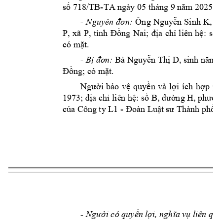
-
số 718/TB
TA ngày
 05 tháng 9 
năm
 2025 g
Ông 
- 
Nguyên 
đơn: 
Nguyễn 
Sinh 
K, 
s
P, 
xã 
P, 
tỉnh 
Đồng 
Nai; 
địa 
chỉ 
liên 
hệ: 
số 
có mặt.
 Bà 
- 
Bị đơn:
Nguyễn Thị D, sinh năm
:
Đồng; có m
ặt.
Người 
bảo 
vệ 
quyền 
v
à 
lợi
í
ch 
hợp 
ph
1973; địa chỉ liê
n hệ: số B, đường H, phườ
n
Cô
ng ty L1 - 
của 
Đoàn Luậ
t sư Thành phố 
H
- 
Người có quyền 
lợi, nghĩa v
ụ liên qu