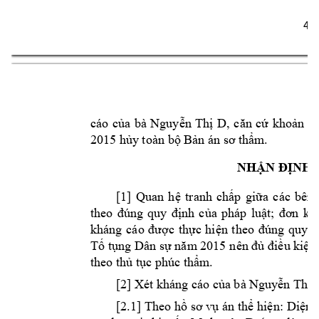
4 
cáo 
của 
bà 
Nguyễn 
Thị
D, 
căn 
cứ 
khoản 
3 
2015 hủy
 toàn bộ Bản án 
sơ thẩm
.
NHẬN Đ
ỊNH 
[1] 
Quan 
hệ 
t
ranh 
chấp 
giữa 
các 
bên 
theo 
đúng 
quy 
định 
của 
pháp 
luật; 
đơn 
kh
kháng 
cáo 
đ
ược 
thực 
hi
ện 
t
heo 
đúng 
quy 
đ
Tố tụng Dân sự n
ăm
 2015 n
ên đủ điều kiện
theo thủ tục 
phúc thẩm
.
[2] Xét kháng cá
o của bà Nguy
ễn Thị 
[2.1] Theo hồ 
sơ vụ 
án thể hiện: 
Diện t