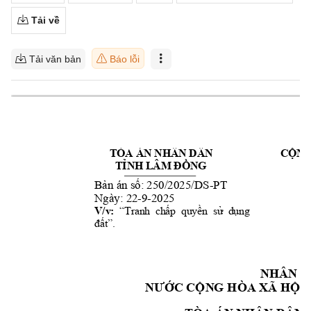
Tải về
Tải văn bản
Báo lỗi
TÒA ÁN NHÂN DÂN 
CỘNG
TỈNH LÂM ĐỒNG
-
PT
Bản án số: 250/2025/D
S
Ngày: 22-9-2025
V/v:
“Tranh  c
hấp  quyền  sử 
dụng 
đất”.
NHÂN D
NƯỚC CỘN
G HÒA XÃ HỘI 