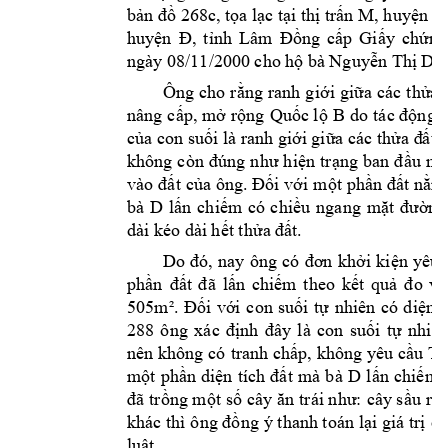
bản đồ 268c, tọa lạc t
ại thị trấn M, huyện Đ
huyện 
Đ, 
tỉnh 
Lâm 
Đồng 
cấp 
Giấy 
chứng
. 
ngày 08/11/20
00 cho hộ 
bà Nguyễn Thị D
Ông 
cho 
rằng 
ranh 
g
iới 
giữa 
các 
thửa 
d
nâng 
cấp, mở 
rộng 
Quốc lộ 
B
o 
tác động 
t
của con suối là ranh g
iới giữa các thửa đ
ất 
không 
còn 
đúng 
như 
h
iện 
trạng 
ban 
đầu 
mà
vào 
đất 
của ông. 
Đối với 
một 
phần đất 
nằm
bà 
D 
lấn 
chiếm
có 
ch
iều 
ngang 
mặt 
đường
dài kéo dài 
hết thửa đ
ất. 
Do 
đó, 
nay 
ông 
có 
đơn 
khởi 
k
iện 
yêu 
phần 
đất 
đã 
lấn 
chiếm 
t
heo 
kết 
quả 
đo 
vẽ
505m². 
Đối
với 
con 
suối 
tự 
nhiên 
có 
d
iện 
t
288 
ông 
x
ác 
định 
đây 
là 
con 
suối 
tự 
nhi
ên
nên không 
có 
tranh chấp, 
không yêu 
cầu 
Tò
D 
một 
phần 
diện 
tích 
đất 
mà 
bà 
lấn 
chiếm 
đã t
rồng một 
số cây 
ăn t
rái như: 
cây sầu 
riê
khác thì 
ông đồng 
ý thanh toán lại 
giá trị 
câ
luật.