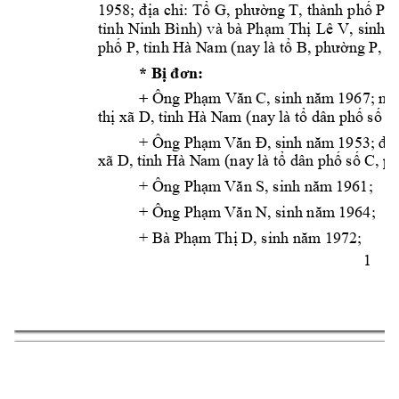
1958; đ
ịa chỉ: 
Tổ 
G, 
phường T, 
thành p
hố P, 
) 
v
à 
bà 
tỉnh 
Ninh 
Bình
Phạm 
Thị 
Lê 
V, 
sinh
1
phố P, tỉnh Hà N
am (nay
 là tổ B, phường P
, t
* Bị đơn: 
+ 
Ông 
Phạm
 Văn C, sinh năm
 1967; nơ
thị xã D, tỉnh Hà N
am (nay
 là tổ dân phố số D
+ Ông 
Phạm
Văn Đ, sinh 
năm 
1953; địa
xã D, tỉnh Hà N
am (nay
 là tổ dân phố số C, p
+ Ông 
Phạm
 Văn S, sinh năm
 1961;
+ Ông 
Phạm
 Văn N, sinh năm
 1964;
+ Bà 
Phạm
 Thị D, sinh năm 1972;
1 