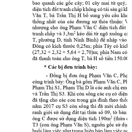
bao 
quanh 
các 
gốc 
cây; 
01 
cây 
mai 
tứ 
quý, 
0
diện 
tích 
đất 
tranh 
chấp 
k
hông 
có 
tài 
sản 
gì 
khác
, 
bà 
Văn 
T
Trần 
Thị 
H
bổ
sung 
yêu 
cầu 
khởi 
thống 
nhất 
của 
các 
đương 
sự 
thỏa 
thuận: 
Vợ
nhượng 
cho 
ông 
Phạm 
Văn 
C
diện 
tích 
đất 
th
2
kéo dài 
từ 
ngõ xuống cận
tranh chấp 
và 3,3m
T, 
ph
ường 
D, 
tỉnh 
Ninh 
Bình) 
để 
nhập 
vào 
t
Đông có 
kích thước 0,25m; p
hía Tây có 
kích 
(27,32 + 
2,32 + 
5,64 + 
2
,70)m
;
 phía 
Nam có kí
T, bà H 
đã thanh toán c
ho ông 
số tiền 
1
50.000
* Các bị đơn tr
ình bày:
- 
, 
Đồng 
bị 
đơn 
ông 
Phạm 
Văn 
C
Phạm
, 
cùng 
trình 
bày: 
Ông 
bà 
gồm 
Phạm 
Văn 
C
Phạ
, 
Phạm 
Thị S1
Phạm T
hị D
là các 
anh 
chị e
m tr
và 
Trần T
hị S3. Khi 
còn sống 
các cụ có
 diện t
đã 
tặng 
cho 
các 
con 
trong 
gia 
đình 
theo 
thống
S3
nă
m
2017 
cụ 
còn 
sống 
thì 
đã 
mời 
ch
ính 
q
ranh 
giới 
sử 
d
ụng 
đất t
ại 
thửa 
số 
09
, 
tờ 
bản 
đ
ông 
C 
2
được 
sử 
dụng 
diện 
tích 
190m
(thửa 
đấ
T3
 (co
n ông 
Phạm Văn 
S), nguồn gốc 
sử dụng
buổi 
làm 
việc như 
t
rong 
b
iên 
bản 
làm 
việc 
ngà