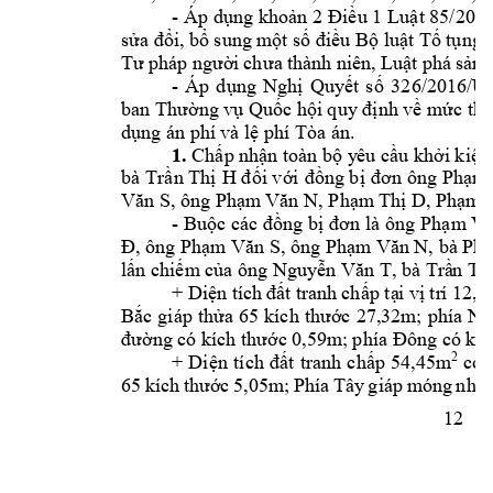
- 
Áp
dụng 
khoản 2 
Điều 1 
Luật 85/202
sửa đổi, bổ 
sung m
ột số điều Bộ luật Tố 
t
ụng 
Tư 
ph
áp 
người 
ch
ưa 
thành niê
n, L
uật phá 
sản 
- 
Áp 
d
ụng 
Nghị 
Quyết 
s
ố 
3
26/2016
/U
ban Thường vụ Quốc
 hội quy định về mức th
dụng án phí 
và lệ phí Tòa án.
1.
Chấp nhậ
n toàn bộ y
êu
 cầu khởi 
kiện
bà 
ông 
Trần Thị 
H
đ
ối với 
đồng bị 
đơn 
Phạm
, ông 
, 
, 
Văn S
Phạm
 Văn
 N
Phạm
 Thị D
Phạm T
- 
Buộc 
các đồng bị 
đơn là ô
ng 
Phạm
 Vă
, ông 
, ông 
, bà 
Đ
Phạm Văn S
Phạm
 Văn N
Phạ
, bà 
lấn chiếm
 của ông Nguyễn Văn T
Trầ
n
 Th
+ 
Diện tíc
h đấ
t tra
nh 
chấp tạ
i v
ị tr
í 12,
Bắc 
giáp 
thửa 
65 
kích 
thước 
27,32m
; 
phía 
Na
đường có kíc
h thước 0,59m
; ph
ía Đông c
ó kíc
2
có
+ 
Diện
tích 
đất 
tranh 
chấp 
54,45m
65 
kích 
thước 
5,05m; 
Phía 
Tây 
giáp 
móng 
nhà 
12