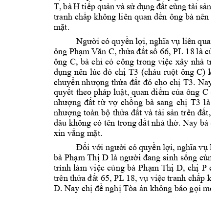
T, 
bà 
H 
tiếp 
quản 
và 
sử 
dụng 
đất 
cùng 
t
ài 
sản 
t
tranh 
chấp không 
liên 
quan 
đến 
ông 
bà n
ên ô
mặt.
uan 
Người 
có 
quyền 
lợi, nghĩa 
vụ 
liên 
q
ông 
Phạm
 Văn C, thử
a đất 
số 66, 
PL 18 
l
à 
của
ông 
C
, 
bà 
chỉ 
có 
công 
trong 
việc 
xây 
nhà 
t
rê
T3
C
dụng 
nên 
lúc 
đó 
chị 
(cháu 
ruột 
ông 
) 
kh
T3
chuyển nh
ượng thửa 
đất 
đó 
cho 
chị 
. 
Nay 
x
C 
quyết 
theo pháp 
luật, quan 
điểm của 
ông 
cũ
T3
nhượng 
đất 
t
ừ 
vợ 
chồng 
bà 
sang 
chị 
là 
đ
nhượng 
toàn 
bộ 
thửa 
đất 
và 
tài 
sản 
trên 
đ
ất, b
dâu không có tên 
trong đất nhà thờ. Nay bà đề
xin vắng m
ặt
.
Đối v
ới n
gười 
có q
uyền 
lợi, 
nghĩa 
vụ 
li
bà 
l
Phạm Thị 
D
à 
người 
đang 
sinh 
sống 
cùng 
P 
trình 
làm 
việc 
cùng 
bà 
Phạm 
Thị 
D, 
chị 
ch
trên thử
a đấ
t 65, 
PL 
18, vụ việc 
tranh chấp kh
D
. Nay chị đề 
nghị Tòa án khô
ng báo gọi 
mẹ c