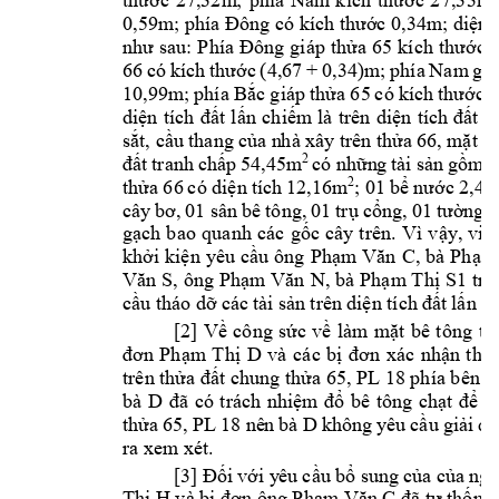
thư
ớc 
27,32m
; 
phía 
Nam 
kí
ch 
thước 
2
7,33m
;
0,59m; phía Đông có kích thước 0,34m
; diện 
như 
sau: 
Phía 
Đông 
giáp 
thửa 
65 
kí
ch th
ước 
66 
có
kích 
thước 
(4,67 
+
0,34)m; 
phía 
Nam 
giá
10,99m; 
phía Bắc 
giáp 
thửa 65 
có 
kích 
thước (
diện 
tích 
đất 
lấn 
chiế
m 
là 
trên 
diện 
tích 
đất 
t
sắt, cầu 
thang 
của n
hà xây
 trên t
hửa 66, m
ặt bê
2
có nhữn
g 
tài 
sản 
gồm: 
đất 
tranh 
chấp 
54,45m
2
thửa 
6
6 
có diện 
tích 
12,16m
; 01 
bể 
nước 
2,4
cây 
bơ, 
01 sân 
bê 
tông, 
01 
trụ c
ổ
ng, 
01 
tường 
g
gạch 
bao 
quanh 
các 
gốc 
cây 
t
rên. 
Vì 
vậy, 
vi
ệ
, 
bà 
khởi 
kiện 
yêu 
cầu 
ông 
Phạm
Văn 
C
Phạm
, 
ông 
, 
bà 
Văn 
S
Phạm
Văn 
N
Phạm
Thị 
S1
trả 
cầu t
háo dỡ 
các 
tài sản 
trên 
diện tích
 đất 
lấn c
[2] 
Về 
cô
ng 
sức 
về 
làm 
m
ặt 
bê 
tông
tr
đơn 
Phạm 
Thị 
D
và 
các 
bị 
đơn 
xác 
nhận 
thời
trên thửa đất chung thửa 65, PL 18 phía bên n
bà 
D 
đã 
có 
trách 
nhiệm 
đổ
bê 
tông 
chạt 
để 
a
D 
thửa 
65, PL
18 nê
n 
bà 
không 
yêu 
cầu
giải 
q
u
ra xem xét.  
[3] 
Đối 
với y
êu
cầu
bổ sung 
của c
ủa n
gu
Thị H
và bị đơn ông Phạm Văn C
đã tự thống