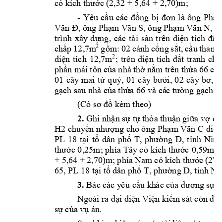
có kích thước (
2,32 + 5,64 + 2,
70)m; 
- 
Yêu 
cầu 
các 
đồng 
bị 
đơn 
là 
ông 
Phạ
, ông 
, ông 
, b
Văn Đ
Phạm V
ăn S
Phạm Văn N
trình 
xây 
dựng, 
các 
tài 
sản 
t
rên 
diện 
tích 
đ
ất 
2
g
ồm
: 
02 
cánh 
cổng 
sắt, 
cầu 
thang 
chấp 
1
2,7m
; 
trên 
d
2
iện 
tích 
đất 
t
ran
h 
chấ
diện 
tích 
12,7m
phần m
ái tôn 
của 
nhà 
t
hờ 
nằm 
trên thửa 
66 có 
01 
cây 
mai 
tứ 
quý, 
01 
cây
bưởi, 
0
2 
cây
bơ, 
0
gạch sau nhà c
ủa thửa 66 và cá
c tường gạch b
(Có sơ đồ kèm
 theo
)
2.
Ghi nhận sự tự thỏa thuận giữa vợ 
ch
H2
chuyển nhượng cho ông 
Phạm
Văn 
C
diện
PL 
18 
t
ại 
tổ 
dân 
phố 
T, 
phường 
D, 
tỉnh 
Ninh
thước 0,25m; phía 
Tây
có 
kích thước 
0,59m; 
+ 
5,64 +
 2,70)m
; phía 
Nam 
có kíc
h t
hước 
(27,
65, PL 18 tại tổ 
dân phố T, phườ
n
g D, tỉnh 
Ni
3.
Bác các y
êu
 cầu kh
ác của đương 
sự k
Ngoài ra đại 
diện Viện kiểm
 sát còn đề 
sự của vụ án.