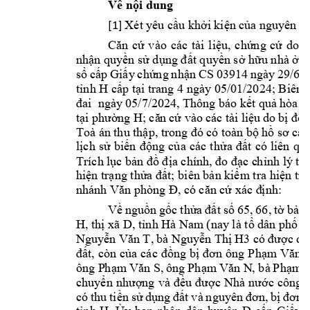
Về nội dung
[1] 
Xét y
êu cầu khởi kiện c
ủa nguyên đ
Căn 
cứ 
v
ào 
các 
tài 
liệu, 
chứng 
cứ 
do 
n
nhận quyền sử dụng đất quyền sở hữu nhà ở và 
sổ 
cấp 
Giấy 
chứng 
nhận 
CS 
03914 
ngày 
29/6/2
h H 
tỉn
cấp tại trang 4 ngày 05/01/2024; Biên b
đai  ngày
 05/7/2024, Thô
ng báo kết quả 
hòa gi
tại 
phường 
H; că
n
cứ vào 
các tài l
iệu 
do 
bị
đơn
Toà án 
thu thập, tr
ong đó có t
o
àn 
bộ hồ sơ
 cấp
lịch 
s
ử 
biến 
động 
của 
các 
thửa 
đất 
có 
liên 
qua
Trích lục bản đ
ồ địa chính, đo đạc c
hỉnh lý thử
hiện trạng thửa đất; biên bản kiểm tra hiện trạ
nhánh 
Văn phò
ng Đ, có căn cứ xác đ
ịnh: 
Về 
nguồn 
gốc 
thửa 
đất 
số
65
, 
66, 
tờ
bản 
H, thị xã D, tỉnh Hà Nam
 (nay là tổ dân phố T
, 
bà 
Nguyễn 
Văn T
Nguy
ễn Thị 
H3
có 
được 
do
đất, 
còn của 
cá
c đồng 
bị 
đơn 
ông 
Phạm Vă
n 
ông 
, 
ông 
, bà
P
h
ạm
Văn S
Ph
ạm
Văn N
Phạm
 
chuyển 
nhượng 
và 
đều 
được 
Nhà 
nước 
công 
có 
thu 
tiền 
sử 
dụng 
đất 
và 
nguyên 
đơn, 
bị 
đơn 