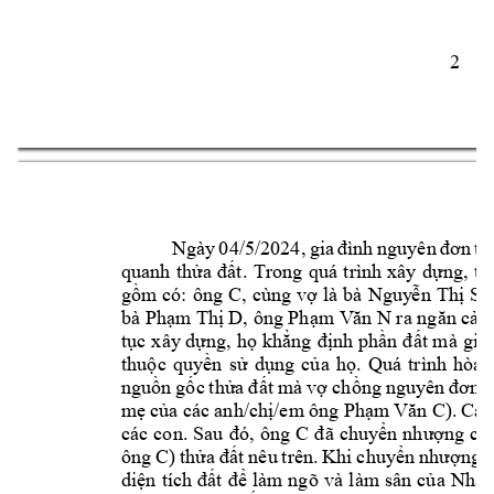
2 
Ngày 
04/5/2024, 
gia 
đình 
nguyên 
đơn 
th
quanh 
thửa 
đất. 
Trong 
quá 
trình 
xây 
dựng, 
thì
C
gồm có:
ông 
, 
cùng v
ợ 
là bà 
Nguy
ễn 
Thị 
S2
bà 
, ông 
Phạm
 Thị D
Phạm V
ăn N
ra ngăn cản
tục 
xây dựng, 
họ 
khẳng 
định 
phần đ
ất mà 
gia 
thuộc 
quyền 
sử 
dụng 
củ
a 
họ
. 
Quá 
trình 
hòa 
nguồn 
gốc 
thửa 
đ
ất 
mà 
vợ 
chồng 
nguyên 
đơn 
n
mẹ 
của các 
anh/chị/em 
ông Phạm 
Văn C). 
Các
C 
các 
con. 
Sau 
đó, 
ông 
đã 
chuyển 
nhượng 
ch
ông 
C
) 
thửa 
đất 
nêu 
trên. 
Khi 
chuyển 
nhượng, 
diện 
tích 
đất 
để 
làm 
ngõ 
và 
làm sân
của 
Nhà 