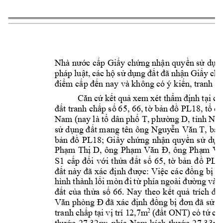
Nhà nước cấp Giấy
 chứng nhận quyền sử dụng
pháp 
luật, 
các 
hộ 
sử 
dụng 
đất 
đã 
nhận 
Giấy 
chứ
điểm cấp đến n
ay và không có 
ý
 kiến, tra
nh c
Căn 
cứ 
kết 
quả 
xem 
xét 
thẩm 
định 
tại 
ch
đất tran
h ch
ấp số 
65, 66, 
tờ bản 
đồ 
PL18, tổ 
dâ
Na
m (nay
 là 
tổ dân 
phố T, 
p
hường 
D, tỉnh 
Nin
, bà 
sử dụng đất mang tên ông 
Nguy
ễn
 Văn T
bản 
đồ 
PL18; 
Giấy 
chứng 
nhận 
quyền 
s
ử 
dụn
, 
ông 
, 
ông 
Phạm 
Thị 
D
Phạm
Văn 
Đ
Phạ
m 
Vă
S1
cấp 
đối 
với 
thửa 
đất 
số 
65, 
tờ 
bản
đồ 
PL1
đất này đ
ã xác 
định được: Việc 
các đồng 
bị đ
hình 
thành 
lối 
mòn 
đ
i 
t
ừ 
phía 
ngoài 
đường 
vào
đất 
của 
thửa 
số 
66. 
Nay 
theo 
kết 
quả 
trích 
đo 
Văn phòng Đ
đã 
xác định đồng 
b
ị đơn 
đ
ã sử d
2
(đất
ONT) 
có tứ 
cậ
tranh 
chấp 
tại 
vị 
trí 1
2,7m