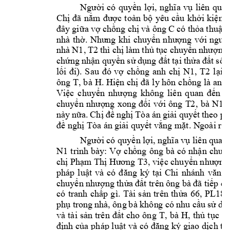
Người 
có 
quyền 
lợi, 
nghĩa 
vụ 
liên 
quan
Chị 
đã 
nắm 
được 
t
oà
n 
bộ 
yêu 
cầu 
khởi 
kiện 
c
C 
đây 
gi
ữa 
vợ chồng 
chị 
và ông 
có thỏa 
thuận 
nhà 
thờ. 
Như
ng 
khi 
chuyển 
nhượng 
với 
người
nhà 
N1
, 
T2
thì c
hị 
làm 
thủ
tục 
chuyển 
nhượng 
chứng 
nhận quy
ền
s
ử 
dụng đ
ất 
tại 
thửa đấ
t 
số 
6
N1
, 
T2
lối 
đi). 
Sau 
đó 
vợ 
chồng 
anh 
chị 
l
ại 
c
ông 
T, bà 
H
. Hiện 
chị đã 
ly hôn
 chồng là 
anh 
Việc 
chuyển 
nh
ượn
g 
không 
liên 
q
uan 
đến 
a
T2
, 
bà 
N1
chuyển 
nhượng 
xong 
đối 
với 
ông 
n
này 
nữa. 
Ch
ị 
đề 
nghị 
Tòa án 
giải 
quyết 
theo 
ph
đề nghị Tòa án 
giải quy
ết vắng mặt. N
goài ra
Người có quyền lợi, 
nghĩa vụ liên qua
N1
t
rình bày: 
Vợ 
ch
ồng 
ông 
bà 
có 
nhận 
chuy
P
chị 
hạm T
hị Hương T3, việc chuyển nhượng
pháp 
luật 
và 
có 
đăng 
ký 
tại 
Chi 
nhánh 
văn 
p
chuyển 
nhượng thửa 
đất trên 
ông bà 
đã tiếp q
có 
tranh 
chấp 
g
ì. 
Tài 
sản 
trên 
thửa 
66, 
PL18 
phụ tr
ong 
nhà, ông 
bà khôn
g c
ó n
hu cầu 
sử 
dụ
T, 
bà 
H
và 
tài 
sản 
trên 
đất 
cho 
ông 
, 
thủ 
tục 
ch
định của 
pháp luật 
và có đ
ăng ký giao 
dịch tại