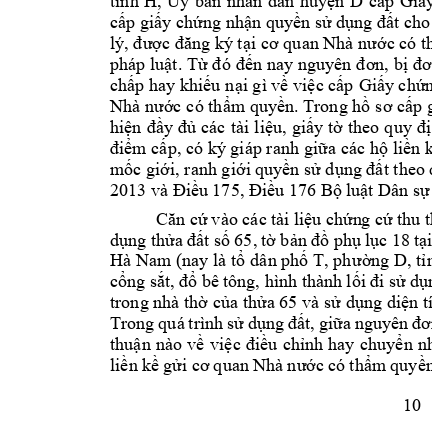
, 
tỉnh 
H
Ủy 
ban 
nhân 
d
ân 
huyện 
D
cấp 
Giấy 
cấp giấy chứng nhận quyền sử dụng đất cho n
lý, được đăng ký tại 
cơ quan Nhà nước có thẩm
pháp luật. 
Từ đó 
đến 
nay nguyên đ
ơn, bị 
đơn 
chấp hay khiếu n
ại gì về việc cấp 
Giấy chứng 
Nhà nước 
có thẩm quyền. Trong hồ 
sơ cấp gi
hiện 
đầy 
đủ 
các 
tài 
liệu, 
giấy 
tờ 
theo 
quy 
đ
ịnh
điểm cấp, có ký giáp ranh 
giữa các 
hộ liền kề
mốc giới, ranh giới quy
ền sử dụng đất theo qu
2013 và Điều 
175, Điều 176 Bộ 
luật Dân sự 
Căn cứ 
vào các 
tài liệ
u chứn
g cứ 
thu thậ
dụng thử
a đấ
t số 
6
5, 
tờ bản 
đồ phụ 
lục 18 t
ại t
Hà Nam (nay 
là tổ 
dân phố T, ph
ườ
ng D, 
tỉnh
cổng sắt, 
đổ bê 
tông, hình thàn
h lối 
đi sử 
dụng 
trong nhà thờ của thửa 65 và 
sử dụng diện tíc
Trong 
quá 
trình 
sử 
dụng 
đất, 
giữa 
nguyên 
đơn 
thuận 
nào 
về 
việc 
điều 
chỉnh 
hay 
ch
uyển 
như
liền 
kề 
gửi cơ 
quan N
hà nước 
có 
thẩm 
quyền đ
10