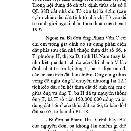
Trong nội dung đ
ó đã xác định thửa đất s
ố 09,
T3
QL 3
8B 
đất 
nhà 
chị 
còn 
lại 
là 
4,5m (cạnh 
T3
4,3m chiều dài 
đất tính từ nhà chị 
vào đến 
trí 
ranh 
giới 
ngoài 
phần 
thoả 
thuận 
nêu 
trên 
t
hì
1997.  
Ngoài ra, Bị đơn ông Phạm
 Văn C
còn 
chị 
em 
trong 
gia 
đình 
có 
sử 
dụng 
phần 
diện 
t
đất 
phía sau 
căn 
nhà 
thuộc thửa 
đất số 
66, 
tờ 
T, phường H, thị xã 
D, tỉnh Hà
Nam (nay là p
Chi nhá
nh V là ch
như kết quả 
đ
ã tr
ích đo của 
T, 
bà 
H 
đình 
nhất 
trí 
trả 
lại 
ông 
diện 
tích 
đ
ất 
các 
tài 
sản 
trên 
đất 
lấn 
chiếm. 
Ông 
cũng 
như 
cá
T 
vọng 
đề 
n
ghị 
ông 
chuyển 
nhượng 
lại 
12,7
tích 
kéo 
d
ài 
đến 
hết 
thửa 
đất 
để an
h 
chị em
 có 
T, 
bà H 
giữa ông 
và ông 
đã tự 
nguyện thống 
ông 
T, 
bà 
H 
số 
tiền 
150.000.000 đồng 
và 
ông 
2
của 
thửa 
đất 
số 
66, 
tờ 
bản 
đồ 
PL
dụng 
đất 
16m
đất số 65, tờ 
bản đổ PL
 18. 
- 
Bị đơn 
bà 
Phạm
 T
hị 
D
trình 
bày: 
Bà 
đ
của 
nguyên 
đơn, 
bà 
không 
lấn 
chiếm 
gì
diện 