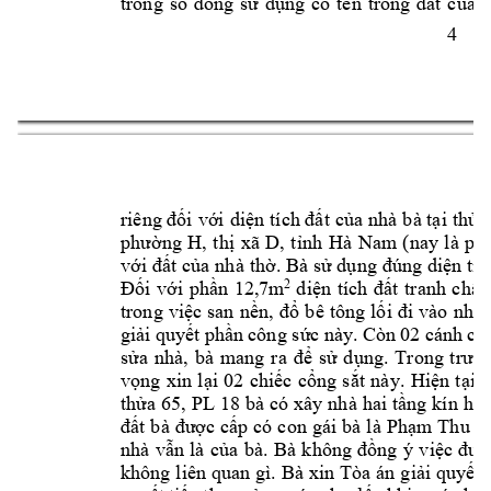
trong 
số 
đồng 
sử 
dụng 
có 
tên 
trong 
đất 
của 
n
4 
riêng đối 
với 
diện 
tích đất 
của 
nhà 
bà tại 
thửa
phường 
H, 
thị 
xã 
D, 
tỉnh 
Hà 
Nam 
(nay 
là 
ph
với đất 
của 
nhà 
thờ. Bà 
sử dụng 
đúng diện t
íc
2
d
iện 
tích 
đất 
tranh 
chấp
Đối 
với 
phần 
12,7m
trong 
việc 
san 
nền, 
đổ
b
ê 
tông 
lối 
đi 
vào 
nhà 
giải quy
ết
 phần 
công
s
ức 
này. 
Còn 02 cánh 
cổ
sửa 
nhà, 
bà 
mang 
ra 
để 
sử 
dụng. 
Trong 
t
rườn
vọng 
xin 
l
ại 
02 
chiếc 
cổng
sắt 
này. 
Hiện
tại 
t
thửa 6
5, 
PL 18 
bà 
có 
xây nh
à 
hai tầng 
kín 
hết
đất 
bà 
được cấp 
có 
con 
gái b
à 
là 
Phạm
Th
u 
P,
nhà 
vẫn 
là 
của 
bà. 
Bà 
k
hông 
đồng 
ý 
việc 
đưa
không l
iên quan 
gì. 
Bà xin 
Tòa 
án 
giải 
quyết 