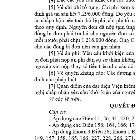
[5] Về 
chi p
hí tố 
tụng: C
hi phí 
xem xét
định 
giá 
tài 
sản 
hết 
7.296.000 
đồng. 
Do 
yêu 
cầ
án 
chấp 
nhận 
nên 
t
oàn 
bộ 
lệ 
phí, 
chi 
phí 
tố 
tụng
theo 
quy 
định. 
Nguyên 
đơn 
đã 
nộp 
tạm
ứng 
l
đồng 
bị 
đơn 
phải 
t
rả 
lại 
cho 
nguyên 
đơn 
số 
t
i
C 
mỗi 
người 
phải 
chịu 1
.216.000 
đồng. 
Ông 
t
ự
cho các đồng 
bị đơn nên cần 
ghi nhận.
[5] 
Về án
 phí: 
Yêu 
cầu 
khởi kiện 
của 
n
bị 
đơn 
p
hải 
nộp 
án 
phí 
dân 
sự sơ 
thẩm 
k
hông 
c
nguyên xin 
nộp thay số tiề
n trên cho các 
đồng 
[6] Về quyền kháng cáo: 
Các đương sự 
định của phá
p luật.
[7] 
Quan điểm
 của 
đại diệ
n 
Viện 
kiểm 
s
nghị chấp nhận y
êu cầu khởi kiện của n
guyên 
,
Vì các lẽ trê
n
QUYẾT ĐỊ
: 
Căn cứ
- 
Áp dụng các Điều 
11, 26, 31, 220, 23
- 
Áp dụng các Điều 
158; 164, 166; 175,
- 
Áp 
dụng 
khoản 
9
Điều 
26; 
khoản 
1
Điề
149, 157, 158, 
165, 166, 227, 2
28, 266, 271, 2