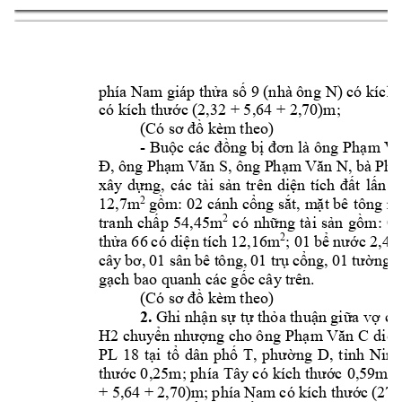
N
phía Nam giáp thửa số 9 (nhà ông 
) có kích
có kích thước (
2,32 + 5,64 + 2,
70)m; 
(Có sơ đồ kèm
 theo
)
- 
Buộc 
các đồng bị 
đơn là ô
ng 
Phạm
 Vă
, ôn
g 
, ông 
, bà 
Đ
Phạm 
Văn S
P
hạm 
Văn N
Ph
xây 
d
ựng, 
các 
tài 
sản 
trên 
diện 
tích 
đất 
lấn 
c
12,7m
2
gồm: 02 cánh cổng sắt, 
m
ặt bê 
tông m
2
có 
những 
tài 
sản 
gồm: 
01
tranh 
chấp 
54,45m
2
thửa 
6
6 
có diện 
tích 
12,16m
; 01 
bể 
nước 
2,4
cây 
bơ, 
01 sân 
bê t
ông, 
01 
trụ 
cổng, 
01 
tường 
g
gạch bao qua
nh các gốc cây
 trên.
(Có sơ đồ kèm
 theo
)
2.
Ghi nhận sự tự thỏa thuận giữa vợ 
ch
H2
chuyển nhượng cho ông 
Phạm
Văn 
C
diện
PL 
18 
t
ại 
tổ 
dân 
phố 
T, 
phường 
D, 
tỉnh 
Ninh
thước 0,25m; phía 
Tây
có 
kích thước 
0,59m
; 
+ 
5,64 +
 2,70)m
; phía 
Nam 
có kíc
h t
hước 
(27,