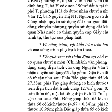
, 
UBND 
phường H
thị
 xã 
D, tỉnh 
Hà Nam
 (nay 
T, b
à H 
2
đình ông 
có được 
190m
đ
ất ở 
tại th
ử
phố 
T, 
p
hường 
H
là 
do 
được 
nhận 
chuyển 
nhượ
, 
b
à 
Văn 
T2
Nguyễn 
Thị 
N1. N
guồn 
gốc 
sử 
dụn
Công 
nhận 
quyền 
sử 
dụng 
đất 
như 
giao 
đất 
c
đồng 
chuyển 
nhượng 
quyền 
sử 
dụng 
đất 
k
èm
quan 
Nhà n
ước có
 thẩm 
quyền 
cấp 
Giấy ch
ứn
trình tự, thủ 
tục của pháp l
uật.
* Về 
công trình, 
vật kiến trúc 
trên hai t
th
eo. 
và các công tr
ình phụ trợ kèm
* 
Kết
quả 
xem 
xét
thẩm 
định 
t
ại 
chỗ 
và 
đ
cơ quan 
chuyên m
ô
n (Chi 
n
hánh văn 
phòng Đ)
, 
dụng 
sang 
diện 
tích 
của 
ô
ng 
Nguyễn 
Văn 
T
nhận 
quyền 
s
ử 
dụng 
đã 
cấp 
gồm
: 
Diện 
tích 
đất 
có tứ cận như sau: Phía Bắc gi
áp thửa 65 kíc
27,33m; 
phía 
Tây 
giáp
đường 
có 
kích 
thước 
0,
2
gồm: 02 
trên di
ện tích 
đất tranh 
chấp 12,7m
2
; T
trên th
ửa 66,
mặt bê t
ông diện 
tích 12,7m
cận 
như 
sau: 
Phía
Đông 
giáp 
thửa 
65 
kích 
th
thửa 
6
6 
có 
kích 
t
hước
(4,67 + 
0,34)m; 
ph
ía 
Na
thước 
10,99m; 
phía 
Bắc 
giáp 
thửa 
65 
có k
ích 
t