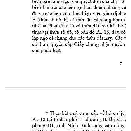
T3
biên 
b
ản 
l
àm
việc 
giải 
quyết 
đơn 
của 
chị 
về
biên 
bản 
do 
các 
bên 
tự 
thỏa 
thuậ
n 
nh
ưn
g 
các 
đó và 
các bên 
vẫn thực 
h
iện việc giao 
dịch ch
H 
P
(thửa 
số 66, 
) 
và thửa 
đất nhà 
ông Phạm 
V
nhà 
bà 
Phạm
Thị 
D
và 
thửa 
đất có 
nhà 
thờ (
m
thửa tại 
thửa số 65
, tờ bản 
đồ PL 
18, đều có
 m
lập 
ngõ đ
i c
hung c
ho 
các t
hửa 
đất 
này. 
Các thử
có 
thẩm
q
uyền cấp 
Giấy chứng 
nhận quyền 
sử
của pháp luậ
t.
7 
* 
Theo kết 
quả 
cung cấp 
về 
hồ 
sơ lịch 
PL 
18 
tại 
tổ 
dân 
phố 
T, 
phường 
H, 
thị 
xã 
D, 
phòng 
Đ1, 
tỉnh
Ninh 
Bìn
h 
cung 
cấp
cũng 
n