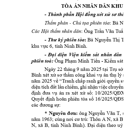
TÒA ÁN N
HÂN DÂN KHU 
- 
Thành phần H
ội đồng xét xử 
sơ thẩ
án - 
Thẩm ph
Chủ tọ
a phiên tòa
: Bà Ng
Các Hội thẩm n
hân dân
: Ông Trần Văn T
uấn,
:
- 
Thư ký phiên tòa
Bà 
Nguyễn Thị Tu
khu vực 6, tỉnh N
inh Bình.
- 
Đại 
diện 
V
iện 
kiểm
s
át 
nhân 
dân 
k
phiên toà: 
- 
Ông P
hạm Minh Tiế
n 
Kiểm sát v
Ngày 22 
tháng 9 n
ăm 2025 tại 
Trụ sở 
T
Bình xét xử sơ thẩm công khai vụ án thụ lý s
năm 2025 
về “T
ranh chấp ranh g
iới quyền 
sử 
diện 
tích 
đất 
lấn 
chiếm
, 
g
hi 
nhận 
việc 
chuyển 
n
định 
đưa 
vụ 
á
n 
ra 
xét 
xử 
số: 
10/2025/QĐX
Quyết 
định 
hoãn 
phiên 
tòa 
số 
16/2025/QĐ
ST
các đương sự:
ô
ng 
* 
Nguyên 
đơn:
Nguyễn 
Văn 
T, 
si
năm 1963; cùng nơi cư trú: 
Thôn A N, xã 
B, h
N, 
xã 
B, 
tỉnh 
Ninh 
Bình). 
Đại 
diện 
theo 
uỷ 
q