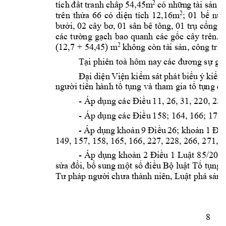
2
có nhữn
g 
tài 
sản 
g
tích 
đất 
t
ranh 
chấp 
54,45m
2
trên 
thửa 
66 
có
diện 
tích 
12,16m
; 
01 
bể 
nướ
bưởi, 02 cây bơ, 
01 sân bê tông, 01 trụ cổng, 
các 
t
ường 
gạch 
bao 
quanh 
các 
gốc 
cây 
trên. 
N
(12,7 + 54,45) m
2
không còn tà
i sản, công 
trìn
Tại phiên toà 
hôm nay 
các đương sự giữ
Đại 
d
iện 
Viện 
kiểm 
s
át 
phát 
biểu 
ý
kiến 
người tiến h
ành tố tụng và t
ham gia tố tụ
ng đề
- 
Áp dụng các Điều 
11, 26, 31, 220, 23
- 
Áp dụng các Điều 
158; 164, 166; 175,
- 
Áp 
dụng 
khoản 
9
Điều 
26; 
khoản 
1
Điề
149, 157, 158, 
165, 166, 227, 2
28, 266, 271, 2
- 
Áp 
dụng khoản 
2 Điều 
1 Luật 
85/202
sửa đổi, bổ 
sung một số điều Bộ l
uật Tố tụng 
Tư 
ph
áp 
người 
ch
ưa 
thành niê
n, L
uật phá 
sản 
8 