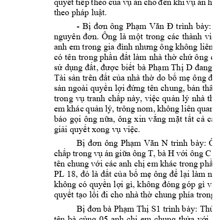
quyết 
tiếp 
theo 
của 
vụ 
án 
cho 
đ
ến 
khi 
v
ụ 
án 
hoà
theo pháp 
luật.
- 
Bị 
đơn 
ông 
Phạm 
Văn 
Đ
t
rình 
bày
: 
Ô
nguyên 
đơn. 
Ông 
là 
một 
trong 
các 
t
hành 
vi
ên
anh em
 trong gi
a đình nhưng ông khô
ng liên 
có 
tên 
t
rong phần 
đất 
làm 
nh
à 
thờ 
chứ 
ông 
ch
sử 
dụng 
đất, 
được 
biết 
bà 
Phạm Thị
D
đang 
q
Tài sản
 trên 
đất của 
nhà thờ 
do 
bố mẹ ô
ng để 
sản ngoài quyền 
lợi đứng tên 
chung, bản thân
trong 
vụ 
tranh 
chấp 
này, 
việc 
quản 
lý 
nhà 
thờ
em 
khác 
quản 
lý, tr
ông 
nom, 
không 
liên 
quan 
báo 
gọi 
ông 
nữa, 
ông 
x
in 
vắng 
mặt 
tất 
cả 
các
giải quyết x
ong vụ việc.
Bị 
đơn 
ông 
Phạm 
Văn
N
trình 
bày: 
Ôn
T, 
bà 
H 
C 
chấp 
trong 
vụ 
án
gi
ữa
ông 
với
ông 
và
tên c
hung 
với các 
anh chị 
em 
k
hác 
trong 
p
hần 
PL 
18, 
đó 
là đất 
của 
bố 
mẹ ôn
g để 
lại 
làm 
nhà
không có 
quy
ền 
lợi gì, không đóng góp 
gì vào
quyết tạo lố
i đi cho nhà t
hờ chung phía tro
ng.
Bị đơn bà Phạm
Thị S1
trình 
bày: Thửa 
tên 
bà 
cùng 
05 
anh 
chị 
em 
chung 
thửa 
với 
ch