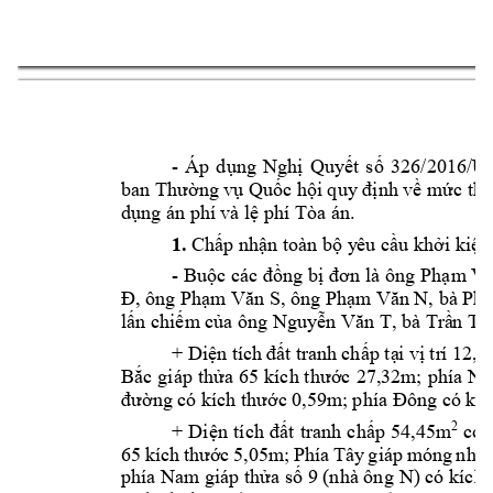
- 
Áp 
d
ụng 
Nghị 
Quyết 
s
ố 
326/2016/
ban Thường vụ Quốc
 hội quy định về mức thu
dụng án phí 
và lệ phí Tòa án.
1. 
Chấp nhận t
oàn bộ y
êu cầu khởi kiện
- 
Buộc 
các đồng bị 
đơn là ô
ng 
Phạm
 Vă
, ông 
, ông 
, bà 
Đ
Phạm Văn S
Phạm
 Văn N
Phạ
, bà 
lấn chiếm
 của ông Nguyễn Văn T
Trầ
n
 Th
+ 
Diện tíc
h đấ
t tra
nh 
chấp tạ
i v
ị tr
í 12,
Bắc 
giáp 
thửa 
65 
kích t
hước 
27,
32m; 
phía 
Na
đường có kíc
h thước 0,59m
; ph
ía Đông c
ó kíc
2
có
+ 
Diện
tích 
đất 
tranh 
chấp 
54,45m
65 
kích 
thước 
5,05m; 
Phía 
Tây 
giáp 
móng 
nhà 
phía Nam 
N
giáp thửa số 9 (nhà ông 
) có kích