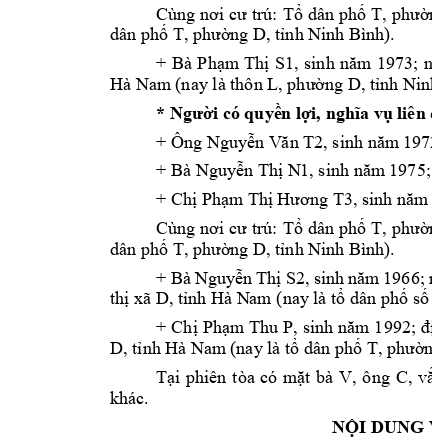
Cùng n
ơi 
cư trú: 
Tổ dân 
phố 
T, 
phường
).
dân phố T, phườ
ng D, tỉnh Ni
nh Bình
+ 
Bà 
Phạm
Thị 
S1, 
sinh 
n
ăm
1973; 
nơi
Hà Nam
 (nay là thôn L, phường D, 
tỉnh Ninh 
* Người có quyề
n lợi, nghĩa vụ l
iên q
+ Ông 
Nguyễn V
ăn T2, sinh năm
 1972;
+ Bà 
Nguyễn Thị N
1, sinh năm
 1975;
+ Chị Phạm
 Thị Hương T3, sinh năm
 1
Cùng n
ơi 
cư trú: 
Tổ dân 
phố 
T, 
phường
).
dân phố T, phườ
ng D, tỉnh Ni
nh Bình
+ 
Bà 
Nguy
ễn 
Thị 
S2, 
sinh 
năm 
1966; 
nơ
thị xã D, tỉnh Hà N
am (nay
 là t
ổ dân phố số D,
+ 
Chị 
Phạm
Thu 
P
, 
sinh năm 1
992; địa 
D, tỉnh Hà Nam
 (na
y
 là tổ dân phố T, phườ
n
g 
V, 
ông 
C
Tại 
phiên 
tòa 
có 
mặt 
bà 
, 
vắn
khác. 
NỘI DUNG V