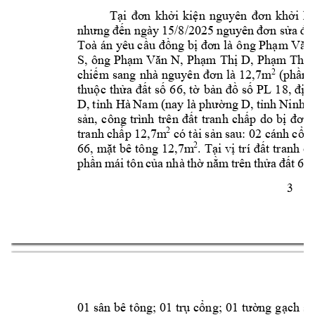
Tại 
đơn 
khởi 
kiện 
nguyên 
đơn 
khởi 
ki
nhưng 
đến ngày
 15/8/2025 
nguyên 
đơn sửa 
đổi
ông 
Toà án yêu cầu 
đồng bị đơn là 
Phạm Văn
S, 
ông 
, 
, 
Phạm Văn 
N
Phạm 
Thị 
D
Phạm T
hị 
2
(phần 
chiếm 
sang 
nhà 
nguyên 
đơn 
là 
12,7m
thuộc 
thửa 
đất 
số 
66, 
tờ 
bản 
đồ 
số 
PL 
18, 
địa 
D, 
t
ỉnh 
Hà 
Nam 
(nay là 
phường D
, 
tỉnh 
Ninh 
B
sản, 
công 
trình 
trên 
đất 
tranh 
chấp 
do 
bị 
đơn 
2
có tài sản 
sau: 02 c
ánh cổng
tranh chấp 
12,7m
2
66, 
mặt bê 
tô
ng 1
2,7m
. 
Tại 
vị 
trí 
đất 
tranh 
ch
phần 
m
ái 
tôn 
của 
n
hà 
thờ 
nằm 
trên
thửa 
đất 
66,
3 
01 
sân bê 
tông; 
01 trụ 
cổng; 
01 tường 
gạch 
sa