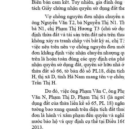
Biên 
C 
bản 
cam 
kết. 
Tuy 
nhiên, 
gia đ
ình 
ông 
tách Giấy chứng 
nhận quy
ền sử dụng đất 
theo
Vợ 
chồng 
nguyên 
đơn 
n
hận 
chuyển 
nh
ông 
, bà N
Nguyễn Văn T2
guyễn Thị 
N1. Thời
bà 
N1
, 
chị 
Phạm
Thị 
Hương 
T3
(chủ 
sử 
dụng
định thử
a đất 
và
tài sả
n trên 
đất nêu 
trên 
thuộc
T3
không 
xảy 
ra
t
ranh 
chấp với 
bất 
kỳ 
ai, chị 
c
việc nêu 
trên 
nên vợ 
chồng 
nguyên đơn 
mới đ
đơn khẳ
ng địn
h việc 
nhận ch
uyển nhượ
ng 
quy
trên là 
hoàn toàn 
đúng các quy đ
ịnh của 
pháp 
nhận 
quyền sử 
dụng 
đất, 
quyền 
sở hữ
u 
nhà 
ở v
thửa 
đất 
số
66, 
tờ 
bản 
đồ 
số 
PL18, 
diện 
tích 
H, thị xã D, tỉnh 
Hà Nam
mang tên vợ chồng 
. 
Trần Thị H
, 
ông 
Do 
đó, việc 
ông Phạ
m 
Văn C
Phạm
, 
, 
Văn 
N
Phạm 
Thị 
D
Phạm 
Thị 
S1
(là 
người 
n
dụng 
đất của 
thửa liền 
kề số 
65, PL
 18) 
g
ăn 
tường bao 
xung quanh 
t
rên 
diện t
ích đất 
thuộc
đơn 
là hà
nh 
vi xâm
phạm 
đến
quyền 
và n
ghĩa 
nước bảo hộ và quy định cụ thể tại Điều 166,
2013. 