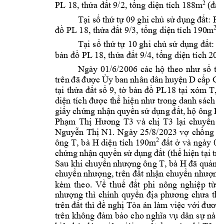
2
(đất
PL 18, thửa đất 
9/2, tổng diện t
ích 188m
Tại 
số 
thứ 
tự 
09 
g
hi 
chủ sử 
dụng 
đất: P
2
(
đồ PL 18, thửa 
đất 9/3, tổng diệ
n tích 190
m
Tại 
số 
thứ tự 
10 ghi 
chủ 
sử 
dụng đất: 
P
bản đồ PL 1
8, thửa đất 9/4, tổ
ng diện tích 20
Ngày 
01/6/2006 
các 
hộ 
theo 
nh
ư 
số 
th
trên 
đã 
được 
Ủy 
ban 
nhân 
dân 
huyện 
D
cấp
Gi
tại 
thửa 
đất 
số 
9, 
tờ 
bản 
đồ 
PL18 
tại 
xóm 
T, 
t
diện tích được t
hể hiện như tr
ong danh sách t
h
giấy 
chứng 
nhận 
quyền 
sử 
dụng 
đất, 
hộ ông 
Ph
T3
Phạm 
Thị 
Hương 
T3
và 
chị 
lại 
chuyển 
n
Nguyễn 
Thị 
N1. 
Ngày
25/8/2023 
v
ợ 
ch
ồng 
ô
ông 
T, bà 
H 
2
diện
 tích 190m
đ
ất ở 
và 
ngày 05
chứng 
nhận 
quyền 
sử dụn
g 
đất (
thể 
hiện 
tại 
tra
T, bà 
H 
Sau khi c
h
uyển 
nhượng 
ông 
đã 
quản l
chuyển nhượng, 
t
rên đất nhận c
huyển nhượn
g
kèm 
theo
. 
Về 
thuế 
đất 
phi 
nông 
nghiệp 
từ 
t
nhượng 
thì 
chính 
quyền 
đị
a 
phương 
chưa 
thu
trên đất thì đề nghị Tòa án làm việc với đương
trên 
không đảm 
bảo 
cho n
ghĩa vụ 
dân 
sự 
nào.