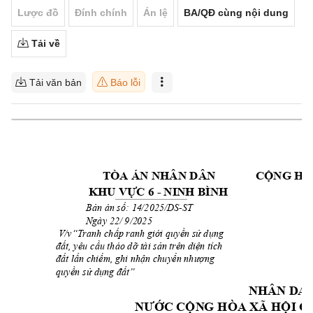
Lược đồ
Đính chính
Án lệ
BA/QĐ cùng nội dung
Tải về
Tải văn bản
Báo lỗi
TÒA ÁN NHÂN DÂ
N 
CỘNG HÒ
 - NINH 
BÌNH 
KHU VỰC 6
-ST                       
Bản án số: 14
/2025/DS
            Ngày 22/ 9/2
025 
V/v“Tranh chấp ran
h giới quyền 
sử dụng 
đất, yêu cầu tháo dỡ 
tài sản trên diệ
n tích 
đất lấn chiếm, ghi nh
ận chuyển nhượng 
quyền sử dụng đất”
NHÂN D
A
NƯỚC CỘN
G HÒA XÃ HỘI C