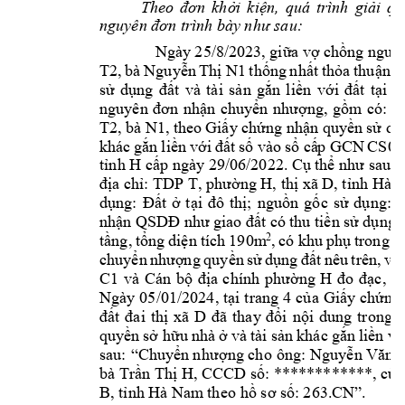
Theo 
đơn 
khởi 
kiện, 
quá 
trình 
giải 
qu
nguyên đơn t
rình bày như sau:
Ngày 25/8
/2023, giữ
a vợ ch
ồng nguy
T2
, 
bà 
1 
Nguyễn 
Thị 
N
thống 
n
hất 
thỏa 
thuận 
v
sử 
dụng 
đất 
và 
tài 
sản 
gắn 
liền 
với 
đất 
tại 
V
nguyên 
đơn 
nhận 
chuyển 
nhượng, 
gồm 
có:
Q
T2
, bà 
N1
, theo 
Giấy chứng nhậ
n quyền 
sử dụ
khác 
gắn 
l
iền 
với 
đất 
số
vào 
sổ cấ
p
GCN 
CS03
tỉnh H
cấp ngày 29/06/2022. C
ụ thể như sau: 
địa chỉ: TDP T, phường H, thị xã D, tỉnh Hà 
dụng: 
Đất 
ở 
tại 
đô 
thị;
nguồn 
gốc 
sử 
dụng: 
N
nhận QSDĐ như
 giao đất có 
thu tiền sử
 dụng 
190m
2
tầng, 
tổng 
diện 
tích
, 
có 
khu 
phụ 
trong 
n
chuyển 
nhượng 
q
uyền 
sử 
dụng 
đất 
n
êu 
trên, 
vợ 
C1
và 
Cán 
bộ 
địa 
chính 
phường 
H
đo 
đ
ạc, 
c
Ngày 
05/01/2024, 
tại t
rang 
4 
của 
Giấy 
chứng 
đất 
đai 
thị 
xã 
D
đ
ã 
thay
đổi 
nội 
dung 
trong 
quyền 
sở hữu 
nhà 
ở và 
tài sản 
khác 
gắn 
liền vớ
sau: 
“Chuy
ển n
hượng cho 
ông: 
Nguyễn Văn 
T
bà 
Trần Thị H, 
CCCD số: ************,
 cùn
B, tỉnh Hà Nam
th
eo hồ sơ s
ố: 263.CN”.