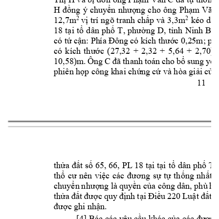
H 
đồng
ý 
chuyển 
nhượng 
cho 
ông 
Phạm 
Văn 
12,7m
2
2
v
ị trí 
ngõ t
ranh chấp và 
3,3m
k
éo dài
18 
tại 
tổ 
dân 
p
hố 
T, 
phường 
D, 
tỉnh 
Ninh 
Bì
n
có tứ 
cận: Ph
ía Đô
ng 
có kíc
h thướ
c 0,2
5m; 
ph
có 
kích 
thước 
(27,32 
+ 
2,32 
+ 
5,64 
+ 
2,70)m
10,58)m
. 
Ông 
C 
đã 
thanh 
toán
cho 
bổ 
sung 
yêu
phiên h
ọp công k
hai chứng 
cứ và hòa giải 
của 
11
thửa đất số 65, 
66, PL 18 tại tại 
t
ổ dân phố T, 
thổ 
cư 
nên 
việc 
các 
đương 
sự 
tự 
thống 
nhất 
t
chuyển 
nh
ượ
ng là 
quyền 
của công 
dân, phù 
hợ
thửa 
đất 
được 
quy 
định 
t
ại 
Điều 
220 
Luật 
đất 
đ
được ghi nhậ
n.
[4] Bác các y
êu cầu khác của các 
đương