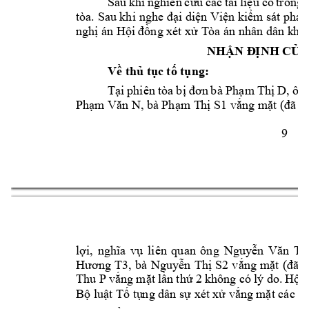
Sau 
khi 
nghiên 
cứu 
các 
t
ài 
liệu 
có 
trong 
tòa. Sau k
hi 
nghe đại diện Viện kiểm sát phát 
nghị án Hội 
đồng xét xử T
òa án nhân dân k
hu 
NHẬN Đ
ỊNH CỦA
Về thủ tục tố tụng: 
, 
ôn
Tại 
phiên 
tòa 
b
ị 
đơn 
bà Phạm 
Thị 
D
, bà 
Phạm V
ăn N
Phạm T
hị S1
vắng mặt (đã có
9 
lợi, 
nghĩa 
vụ 
li
ên 
quan 
ông 
Nguy
ễn
Văn 
T2
, 
bà 
Hương 
T3
Nguyễn 
Thị 
S2
vắng 
m
ặt 
(đã 
c
Thu P 
vắng 
mặt 
lần
thứ 2 
không có 
lý do. 
Hội 
Bộ luật Tố tụ
ng dân sự xét 
xử vắng m
ặt các đ