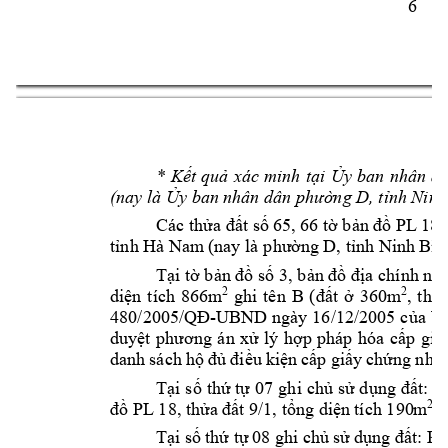
6 
* 
Kết 
quả 
xác 
minh 
tại 
Ủy 
ban 
nhân 
dâ
(nay là 
Ủy ban 
nhân dân ph
ường D, tỉnh Ninh
Các thửa đất số 6
5, 66 tờ bản đồ PL
 18 
tỉnh Hà Nam
 (nay là p
hườn
g D, tỉnh Ninh 
Bìn
Tại tờ bản đồ số 3
, bản đồ địa chính nă
ghi 
tên 
B 
2
2
(đ
ất 
ở 
360m
diện 
tích 
866m
, 
thổ 
-
480/2005/QĐ
UBN
D 
ngày 
16/12/2005 
của 
Ủ
duyệt 
phương 
án 
xử 
lý 
hợp 
pháp 
hóa 
cấp 
giấ
danh 
sách h
ộ 
đủ 
điều 
kiện 
cấp 
giấy 
chứng 
nhận
Tại 
số 
thứ tự 
07 
ghi 
chủ s
ử dụng 
đất: 
P
2
(
đồ PL 18, thửa 
đất 9/1, tổng diệ
n tích 190
m
Tại 
số 
thứ tự 
08 g
hi chủ 
sử 
dụng đấ
t: P