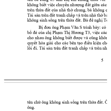
không 
biết việc 
chuyển nhượ
ng đất 
giữa c
ác b
trên 
thửa 
đất 
của 
nhà 
th
ờ 
chung, 
bà 
không 
có 
Tài 
sản 
trên 
đất tra
nh 
chấp 
và 
trên 
nhà 
thờ 
b
à 
không sinh s
ống trên thửa đấ
t. Bà đề nghị 
Tòa 
 trìn
h bày
: có 
q
Bị đơ
n ông 
Phạm
 Văn 
S
bố đẻ của 
chị Phạm Thị Hương T3, 
việc các 
cho 
nhau ông 
không b
iết được 
và 
cũng không
quyết 
hòa 
giải 
cho 
các 
bên 
tạo 
điều
kiện 
cho 
lối đ
i. 
Tà
i 
sản 
trên 
đất tranh 
chấp và 
trên nhà 
5 
tên chứ 
ông không s
inh sốn
g trên 
th
ửa 
đất
. 
Ông
ông. 