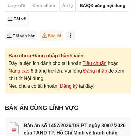
Lược đồ
Đính chính
Án lệ
BA/QĐ cùng nội dung
Tải về
Tải văn bản
Báo lỗi
Bạn chưa Đăng nhập thành viên.
Đây là tiện ích dành cho tài khoản
Tiêu chuẩn
hoặc
Nâng cao
6 tháng trở lên. Vui lòng
Đăng nhập
để xem
chi tiết Nội dung.
Nếu chưa có tài khoản,
Đăng ký
tại đây!
BẢN ÁN CÙNG LĨNH VỰC
Bản án số 1457/2026/DS-PT ngày 30/07/2026
của TAND TP. Hồ Chí Minh về tranh chấp