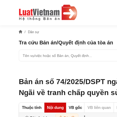
Dân sự
Tra cứu Bản án/Quyết định của tòa án
Bản án số 74/2025/DSPT ng
Ngãi về tranh chấp quyền s
Thuộc tính
Nội dung
VB gốc
VB liên quan