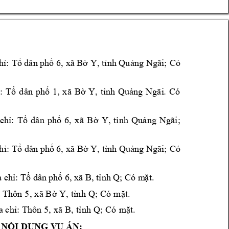
Có 
hỉ: 
Tổ dân phố 6, 
xã Bờ 
Y, tỉnh Quảng 
Ngãi
; 
Có 
. 
: 
Tổ 
dân 
phố 
1, 
xã 
Bờ 
Y, 
tỉnh 
Quảng 
Ngãi
chỉ: 
Tổ 
dân 
phố 
6, 
xã 
Bờ 
Y, 
tỉnh
Quảng 
Ngãi; 
Có 
hỉ: 
Tổ dân phố 6, x
ã Bờ Y, 
tỉnh Quảng Ngãi; 
; 
a chỉ: Tổ dâ
n phố 6, xã B, tỉnh Q
C
ó m
ặt.
Thôn
 5
; 
 
, x
ã B
ờ Y, 
tỉ
nh
 Q
Có 
mặt
.
Th
ôn
 5,
 xã 
B
; 
a chỉ: 
,
 tỉ
nh
 Q
C
ó 
mặt.
NỘI DUNG V
Ụ ÁN: