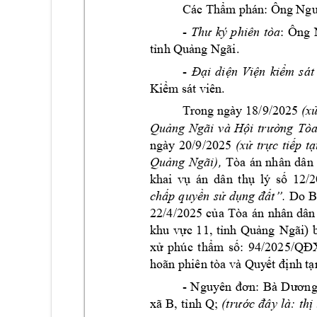
Các Thẩm
 phán: Ông Ng
- 
: 
Thư 
ký 
phiên 
tòa
Ông 
tỉnh Quảng Ngãi.
- 
Đại 
diện 
V
iện 
kiểm 
sát
. 
Kiểm
 sát viên
Trong ngày 
18
/9/2025 
(x
Quảng 
Ngãi
và 
Hội 
trường 
Tòa
ngày 
20/9/2025 
(xử 
trực 
tiếp 
tạ
), 
Quảng 
Ngãi
Tòa 
án 
n
hân 
dân 
dân 
12/
khai 
vụ 
án
thụ 
lý 
số
D
o 
.
chấp 
quyền 
sử 
dụng 
đất”
22/4
/2
025
của 
Tòa 
á
n 
nhân 
dân
khu 
vực 
11, 
tỉnh 
Quảng 
Ngãi) 
94
/2025
xử 
phúc 
thẩm
số: 
/QĐ
hoãn phiên t
òa và Quy
ết định t
- 
N
gu
yên
 đ
ơn
: 
B
à 
D
ươn
g
xã
 B
; 
, 
tỉ
nh
 Q
(t
rư
ớc 
đâ
y l
à:
 thị
 