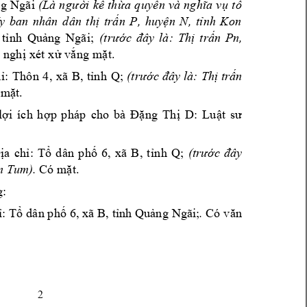
n
g 
Ngã
i 
(
Là
 n
gư
ời 
kế
th
ừa
 q
uyề
n 
và
ng
hĩa
 v
ụ
t
ố 
y 
b
an
nh
ân
d
ân
t
hị 
t
rấn
P
,
hu
yệ
n 
N
,
t
ỉn
h 
K
on 
n, 
 
tỉ
nh
Quả
ng
Ngã
i;
(trước 
đây 
là: 
Thị 
t
rấn 
P
ề
 ngh
ị 
xét
 xử 
vắn
g 
mặt.
; 
ỉ
: 
Thô
n 
4, 
xã 
B
, 
t
ỉn
h 
Q
(trước 
đây 
là: 
Thị 
trấn 
 
mặt.
: 
l
ợi 
íc
h 
h
ợp
ph
áp
c
ho
bà
Đặ
ng
Th
ị 
D
Lu
ật 
sư
; 
ịa
chỉ
: 
Tổ
d
ân
p
hố
6
, 
xã
B
, 
t
ỉn
h 
Q
(trước 
đây 
n Tum). 
Có mặt
.
g:
Ngãi;
. 
ỉ: Tổ 
dâ
n phố 
6, xã 
B, 
tỉnh 
Quảng 
Có 
văn 
2 