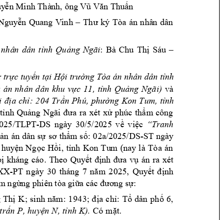
uy
ễn Minh Thà
nh, ông Vũ Văn Thuấn
Tòa 
án 
nhâ
n 
dân 
Nguy
ễn 
Quang 
V
inh
–
Thư 
ký 
: 
 
nhâ
n 
dân 
tỉnh 
Quảng 
N
gãi
Bà 
Chu 
Thị 
Sáu 
–
ử trực tuyến
tại Hội trường
Tòa 
án nhân dân tỉnh 
v
à 
) 
 
án 
nhân 
d
ân 
khu 
vực 
11, 
tỉnh 
Quảng 
Ngãi
i 
địa 
chỉ: 
204 
Trần 
Phú, 
phường 
Kon 
Tum, 
tỉnh 
tỉnh 
Q
uảng 
Ngãi 
đưa 
ra 
xét 
xử 
phúc 
thẩm
công 
2025/TL
PT-
DS 
ngày 
30/5/20
25 
về 
việc 
“Tranh 
B
: 
02a/2025/DS-ST 
ngày 
ản 
án 
dân 
sự
sơ 
thẩm 
số
 
huyện 
Ngọc 
Hồi, 
tỉn
h 
Kon 
Tu
m 
(n
ay 
là 
Tòa 
án 
bị 
kháng 
cáo. 
Theo 
Quyết 
định 
đư
a 
vụ 
án 
ra 
xét
-PT 
ngày 
30
tháng 
7 
m
2
025
XX
nă
, 
Quyết 
định 
ên tòa 
ạm ngừng phi
giữa các đươ
ng sự:
 
Th
ị 
K
; 
si
nh
năm:
1
94
3
; 
đ
ịa 
c
hỉ
: 
Tổ
dân
ph
ố 
6
, 
)
. 
t
rấn
 P
, 
hu
yện
 N
, t
ỉn
h K
Có
mặt
.