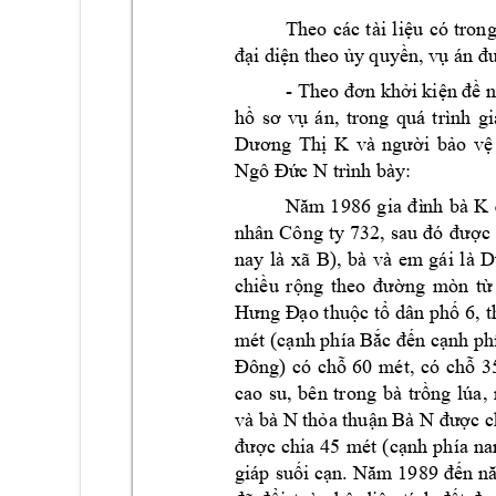
Theo 
các 
tài 
liệu 
có 
trong
, 
đại
diện theo 
ủy quyền
vụ án
đ
- Theo 
đơn khởi kiện đề n
hồ 
sơ 
vụ 
án, 
trong 
quá 
trình 
gi
Dương 
Thị 
K
và 
người 
bảo 
vệ
 trìn
h bày: 
Ngô Đức N
Năm 
1986 
gia 
đì
nh 
bà 
K
nhân 
Công 
ty 
732, 
sau 
đó 
được 
nay 
là 
xã 
B)
, 
bà 
và 
em
gái 
là 
D
chiều 
rộng 
theo 
đường 
mòn 
từ
Hưng Đạo t
huộc
tổ dân 
phố 6
, t
mét (cạnh phía Bắ
c đến cạnh ph
Đông) 
có 
chỗ 
60
m
ét, 
có 
chỗ 
3
cao 
su, 
bên 
trong 
bà 
trồng 
lúa, 
và bà N 
thỏa thuận Bà N
được c
(
được 
chia 
45 
m
ét 
cạnh 
phía 
na
giáp 
suối 
cạn. 
Năm 19
89 
đến n