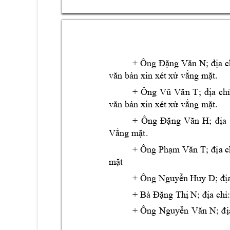
+ 
Ông 
Đặng Văn N
; địa c
văn bản xin xé
t xử vắng m
ặt.
+ 
Ông
Vũ 
Văn 
T
; 
địa 
chỉ
văn bản xin xé
t xử vắng m
ặt.
+ 
Ông 
Đặng 
Văn 
H; 
địa 
Vắng mặt.
+ 
Ông 
Phạm
 Văn 
T; 
địa c
mặt
+ 
 D
Ông Nguy
ễn Huy
; đị
; 
+ Bà Đặng Thị N
địa chỉ:
; 
+ Ôn
g 
Ngu
yễn
 Văn
 N
đị