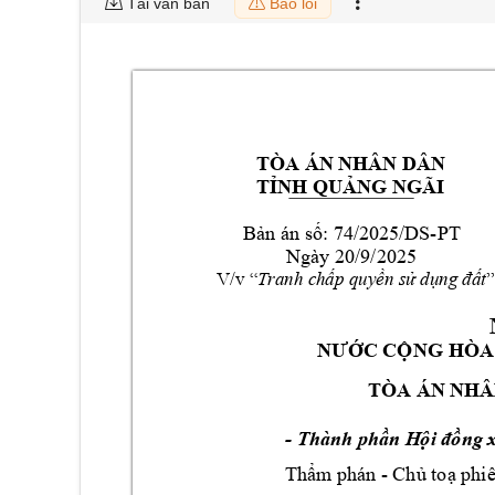
Tải văn bản
Báo lỗi
TÒA ÁN N
HÂN DÂN 
TỈNH QUẢNG N
GÃI
74
/2025/DS-
PT
Bản án số:
Ngày 
20
/9
/2025 
V/
v “
Tranh chấp quyề
n sử dụng đất
”
NƯỚC CỘNG HÒA
TÒA ÁN N
HÂ
- T
hành phần H
ội đồng 
- 
Thẩm
 phán 
Chủ toạ phiê