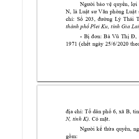
Ngư
ời 
bả
o 
vệ
qu
yền
, 
lợ
i 
N
,
là 
Lu
ật
sư
V
ăn 
p
h
òng
Luậ
t 
ch
ỉ:
Số
203
, 
đ
ường
Lý 
Thá
i 
th
ành
 p
hố Pl
ei
 Ku
, t
ỉn
h Gi
a 
La
- 
,
Bị
đ
ơn
: 
B
à 
Vũ
Th
ị 
Đ
19
71 
(c
hết
ngà
y 
25/
6/
202
0 
th
e
đị
a 
c
hỉ
: 
T
ổ 
d
ân
ph
ố 
6,
xã
B
,
tỉ
N
)
. 
, 
tỉn
h 
K
Có 
mặt
.
Ngư
ời 
k
ế 
t
hừ
a 
qu
yề
n,
n
gồ
m: