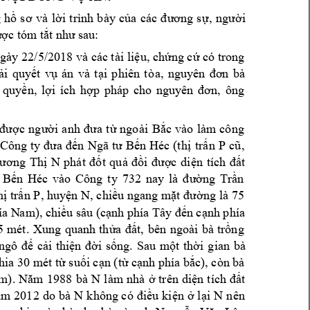
 
hồ 
sơ
và 
lời 
trình 
b
ày 
của 
các 
đ
ương 
sự
, 
người 
ược 
tóm tắt như 
sau:
gày 22/5/2018 và các tài 
liệu, chứng cứ có trong 
ải 
quyết 
vụ 
án 
và 
t
ại 
phiên 
tò
a, 
n
guy
ên 
đơn 
bà 
ông 
 
quyền, 
lợi 
ích 
hợp 
pháp 
cho 
nguyên 
đơn,
được 
người
anh 
đưa 
từ 
ngoài 
Bắc 
vào 
làm
cô
ng 
Công ty 
đưa 
đến
Ngã 
tư 
Bến 
Héc 
(thị 
trấn 
P
cũ, 
ương 
Thị 
N
phát 
đốt 
quả 
đồi 
được 
di
ện 
tích 
đất 
 
Bến 
Héc 
vào 
Công 
ty 
732 
nay 
là 
đ
ường 
Trần 
hị t
rấn P
, huyện N, 
chiều ngang mặt 
đường là 
75 
ía N
am), 
chiều sâu (cạnh phía Tây
 đến cạnh phía 
5 
m
ét. 
Xung 
quanh 
thửa 
đất, 
bên 
ngoài 
bà 
trồng 
ngô 
để 
cải
thiện 
đ
ời 
sống.
Sau 
một 
thời 
g
ian 
bà 
hia 30 mét từ suối cạn (từ cạnh phía bắ
c), còn bà 
m). 
Năm 
1988 
bà 
N
làm
nhà 
ở 
trên 
diện 
tích 
đất 
k
n
ên 
ăm
2012 
do 
bà 
N
hông có
 điều 
kiện 
ở 
lại 
N