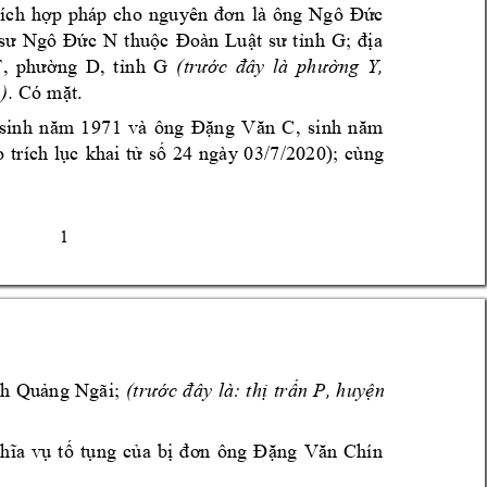
là
ông
ích
hợp
phá
p 
ch
o 
n
gu
yên 
đơ
n
Ngô
Đức
s
ư 
Ng
ô 
Đ
ức 
N
thu
ộc
Đoà
n 
Lu
ật
sư 
t
ỉn
h 
G
;
đị
a 
n
g 
D
, 
T
, 
ph
ườ
, 
t
ỉn
h 
G
(
tr
ước 
đây
là
ph
ườn
g 
Y
. 
i
)
Có 
mặt.
s
in
h 
n
ăm 
1
97
1 
và
ôn
g 
Đặn
g 
V
ăn 
C
, 
s
inh
n
ă
m 
o 
tr
íc
h 
lục
khai
tử 
số
24 
ng
ày 
0
3/7
/2
020
); 
cù
ng 
1 
nh
Qu
ản
g 
Ng
ãi
; 
(t
rư
ớc 
đ
ây
là
: 
t
hị
tr
ấn
P
, 
h
uy
ện 
gh
ĩa 
vụ
t
ố 
tụ
ng 
của
b
ị 
đơn
ông
Đ
ặng
Văn 
Ch
ín