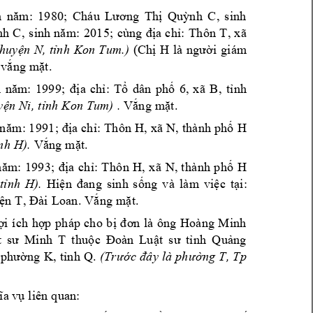
19
80
; 
C
, 
si
nh
h 
nă
m:
há
u 
Lươn
g 
Thị
Quỳ
nh 
C
, 
x
ã 
n
h 
C
, 
s
inh
nă
m: 
201
5; 
cùng
đị
a 
ch
ỉ:
Th
ôn 
T
huy
ện 
N,
t
ỉn
h 
Kon
T
um.)
(Ch
ị 
H
là 
ngườ
i 
gi
á
m 
 vắ
ng
 mặt
.
h
năm:
1
99
9
;
đị
a 
chỉ
: 
Tổ
dâ
n 
p
hố
6, 
x
ã 
B
, 
tỉ
nh
. 
yệ
n 
Ni
, t
ỉn
h K
on
 Tu
m)
Vắ
ng
 mặt
.
 n
, x
ã 
N
ă
m: 1
99
1; 
đị
a ch
ỉ:
 Th
ôn
 H
,
 th
àn
h p
hố
 H
)
. 
nh
 H
Vắ
ng
 mặt
.
n
,
x
ã 
N
ăm:
1
99
3;
đ
ịa
ch
ỉ:
T
hô
n 
H
,
t
hà
nh
p
hố
H
). 
tỉ
nh
H
Hiện
đ
an
g 
si
nh
s
ống 
v
à
l
à
m 
v
iệ
c 
tại
: 
ện
 T
, Đ
ài 
Lo
an
. Vắ
ng
 mặ
t.
ợi
í
ch 
hợp 
ph
áp 
c
ho
b
ị 
đơn
là
ô
ng 
Hoà
ng
M
inh 
t 
sư 
Mi
nh
T
th
uộ
c 
Đoà
n 
Lu
ật
s
ư 
t
ỉn
h 
Q
u
ảng
. 
, T
p
 p
hườ
ng
 K
,
 t
ỉn
h 
Q
(T
rư
ớc 
đâ
y 
là
 p
hư
ờng
 T
ĩ
a vụ
 li
ên
 qu
an: