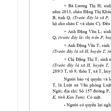
+ 
Bà 
Lươ
ng
Th
ị 
H
;
s
in
n
ă
m 
20
13
, 
c
háu
Đặ
ng 
Thị 
Khá
B
; 
, 
tỉ
nh
Q
(Tr
ước
đ
ây
l
à 
xã 
P,
 v
à ch
áu
 C
)
hộ
 ch
o c
háu
 C
. 
Đều
+ 
An
h 
Đặ
ng
Văn
L
;
si
n
Q
; 
(t
rướ
c đ
ây 
là
: t
hị
 tr
ấn 
P
, h
u
+ 
;
 s
in
h
Anh
 Đặn
g 
Văn
 T
(Tr
ước
 đâ
y l
à 
xã 
H
, h
uy
ện
 T,
 tỉ
; 
si
nh
+ 
Chị
Đặ
ng
Th
ị 
T
(Tr
ước
đ
ây
l
à 
xã
H,
hu
yện
T
, 
28
9/3
 T
, x
ã T
,
 tổ
 9
, th
ôn
 T
, 
hu
y
Ngư
ời 
bảo
vệ 
quyền
và 
l
T,
l
à 
Lu
ật
s
ư 
Văn
ph
òng
Luậ
Ngã
i
;
 đ
ịa
chỉ
: 
Số
 1
57 
đư
ờng
 P
,
K
. 
, 
tỉn
h 
Kon
 Tu
m)
C
ó 
mặt.
- 
N
gườ
i c
ó q
u
yền 
l
ợi 
ng
h