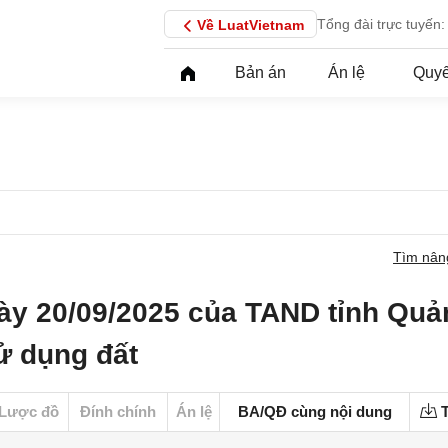
Tổng đài trực tuyến:
Về LuatVietnam
Bản án
Án lệ
Quyế
Tìm nân
ày 20/09/2025 của TAND tỉnh Quả
ử dụng đất
Lược đồ
Đính chính
Án lệ
BA/QĐ cùng nội dung
T