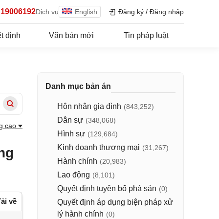
19006192
Dịch vụ
English
Đăng ký
/
Đăng nhập
t định
Văn bản mới
Tin pháp luật
Danh mục bản án
Hôn nhân gia đình
(843,252)
Dân sự
(348,068)
g cao
Hình sự
(129,684)
Kinh doanh thương mại
(31,267)
ng
Hành chính
(20,983)
Lao động
(8,101)
Quyết định tuyên bố phá sản
(0)
ải về
Quyết định áp dụng biện pháp xử
lý hành chính
(0)