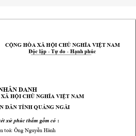
CỘNG HÒA X
Ã HỘI CHỦ NGHĨA V
IỆT NAM
- 
- 
Độc lập 
Tự do 
Hạ
nh phúc
NHÂN DANH
 XÃ HỘI C
HỦ NGHĨA VIỆT NAM
ÃI
N DÂN TỈNH QUẢN
G NG
 : 
xé
t xử phúc thẩm gồ
m có
n toà
: Ông Nguyễn Hàn
h