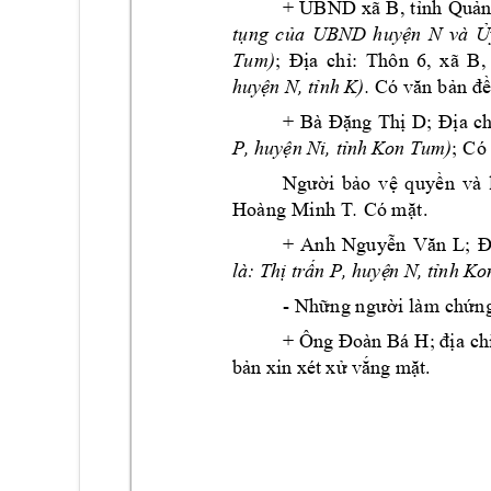
+ 
UB
ND 
xã
 B
,
 t
ỉn
h 
Qu
ả
tụ
ng
củ
a 
UBN
D 
hu
yện
N
và
Ủ
; 
B
Tu
m)
Địa
ch
ỉ:
Thô
n 
6,
xã 
,
). 
huyện N, tỉnh K
Có
 vă
n b
ản
 đ
+ 
Bà 
Đặng
Th
ị 
D
; 
Đị
a 
c
h
; 
P
, huyện Ni, tỉn
h Kon Tum)
C
ó
Ngư
ời 
bảo
v
ệ 
q
u
yền
và
Hoà
ng
 Mi
nh
 T
. 
Có mặ
t.
+ 
Anh
Ngu
yễn
Vă
n 
L;
Đ
là: Thị trấn P, huyệ
n N, tỉnh Ko
- 
N
hữn
g n
gư
ời 
là
m c
hứn
+ 
Ông 
Đoàn 
Bá H
; địa 
ch
bản xin xé
t xử vắng m
ặt.