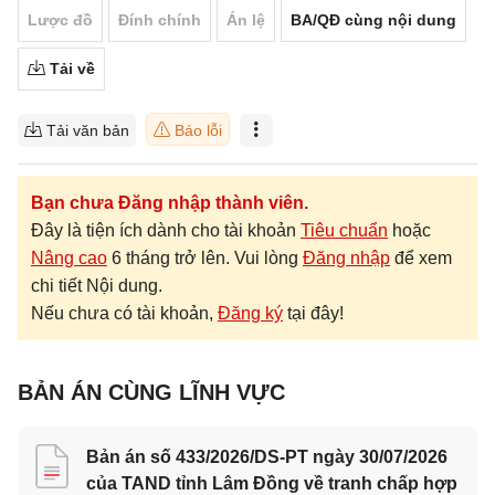
Lược đồ
Đính chính
Án lệ
BA/QĐ cùng nội dung
Tải về
Tải văn bản
Báo lỗi
Bạn chưa Đăng nhập thành viên.
Đây là tiện ích dành cho tài khoản
Tiêu chuẩn
hoặc
Nâng cao
6 tháng trở lên. Vui lòng
Đăng nhập
để xem
chi tiết Nội dung.
Nếu chưa có tài khoản,
Đăng ký
tại đây!
BẢN ÁN CÙNG LĨNH VỰC
Bản án số 433/2026/DS-PT ngày 30/07/2026
của TAND tỉnh Lâm Đồng về tranh chấp hợp