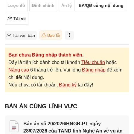
Lược đồ
Đính chính
Án lệ
BA/QĐ cùng nội dung
Tải về
Tải văn bản
Báo lỗi
Bạn chưa Đăng nhập thành viên.
Đây là tiện ích dành cho tài khoản
Tiêu chuẩn
hoặc
Nâng cao
6 tháng trở lên. Vui lòng
Đăng nhập
để xem
chi tiết Nội dung.
Nếu chưa có tài khoản,
Đăng ký
tại đây!
BẢN ÁN CÙNG LĨNH VỰC
Bản án số 20/2026/HNGĐ-PT ngày
28/07/2026 của TAND tỉnh Nghệ An về vụ án