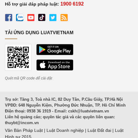
1900 6192
Hỗ trợ giải đáp pháp luật:
TẢI ỨNG DỤNG LUATVIETNAM
Quét mã QR code để cài đặt
Trụ sở: Tầng 3, Toà nhà IC, 82 Duy Tân, P.Cầu Giấy, TP.Hà Nội
VPĐD: 648 Nguyễn Kiệm, Phường Đức Nhuận, TP. Hồ Chí Minh
Điện thoại: 0938 36 1919 - Email:
cskh@luatvietnam.vn
Liên hệ quảng cáo; quyền tác giả và các quyền liên quan:
thuybt@incom.vn
Văn Bản Pháp Luật
|
Luật Doanh nghiệp
|
Luật Đất đai
|
Luật
Hình sự 2015