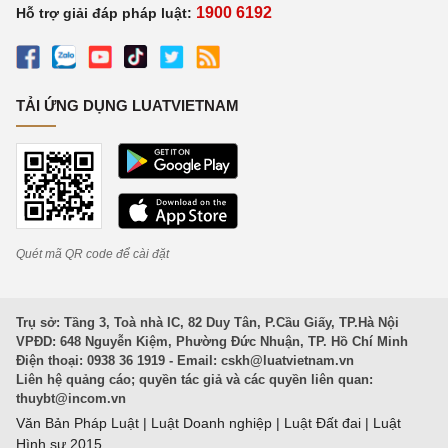
1900 6192
Hỗ trợ giải đáp pháp luật:
TẢI ỨNG DỤNG LUATVIETNAM
Quét mã QR code để cài đặt
Trụ sở: Tầng 3, Toà nhà IC, 82 Duy Tân, P.Cầu Giấy, TP.Hà Nội
VPĐD: 648 Nguyễn Kiệm, Phường Đức Nhuận, TP. Hồ Chí Minh
Điện thoại: 0938 36 1919 - Email:
cskh@luatvietnam.vn
Liên hệ quảng cáo; quyền tác giả và các quyền liên quan:
thuybt@incom.vn
Văn Bản Pháp Luật
|
Luật Doanh nghiệp
|
Luật Đất đai
|
Luật
Hình sự 2015