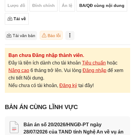
Lược đồ
Đính chính
Án lệ
BA/QĐ cùng nội dung
Tải về
Tải văn bản
Báo lỗi
Bạn chưa Đăng nhập thành viên.
Đây là tiện ích dành cho tài khoản
Tiêu chuẩn
hoặc
Nâng cao
6 tháng trở lên. Vui lòng
Đăng nhập
để xem
chi tiết Nội dung.
Nếu chưa có tài khoản,
Đăng ký
tại đây!
BẢN ÁN CÙNG LĨNH VỰC
Bản án số 20/2026/HNGĐ-PT ngày
28/07/2026 của TAND tỉnh Nghệ An về vụ án