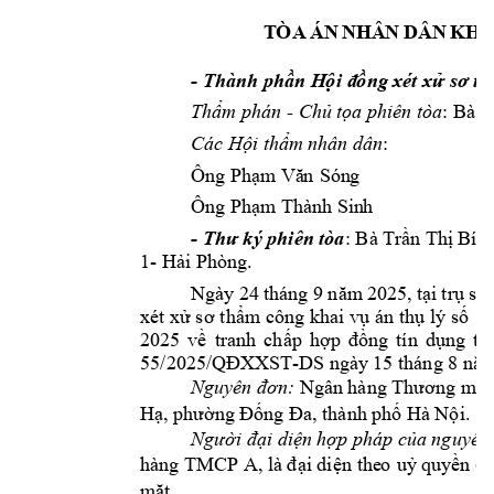
T
ÒA
ÁN
NH
Â
N
 D
ÂN
KH
- 
Thành phần H
ộ
i đ
ồ
ng xé
t
 xử sơ 
th
Thẩm phán 
- 
Chủ tọ
a phiên tòa
: Bà 
Các Hội thẩm 
nhân dân
: 
Ông Phạm Vă
n
 Són
g
Ông Phạm Thàn
h
 Sin
h
- 
Thư ký phiên 
t
òa
: 
Bà Trầ
n Thị Bích
1- 
Hải Phòng.
Ngày 
24
tháng 9 
n
ăm
 2025, 
tại 
t
rụ 
sở
xét xử s
ơ thẩm công khai 
vụ án thụ 
lý số
 1
2025 
về 
tranh 
chấp
hợp 
đồng 
tín 
dụng 
th
55
/202
5/
QĐXXST
-DS ngày 
15 
tháng 
8 
nă
Nguyên đơn:
Ngâ
n hàng Thương mạ
i
Hạ, phường 
Đống Đa, thành phố 
Hà Nội.
Người đại diện 
hợp pháp
của nguyên
hàng TMCP A
, là 
đ
ại
 di
ện the
o
 uỷ 
quyền (v
mặt.