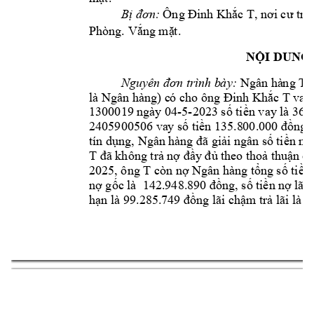
Bị đơn:
Ông Đi
nh Khắc 
T, 
nơi cư trú
Phòng. 
Vắng mặ
t
.
NỘI DUNG 
Nguyên đơn trì
n
h b
à
y:
 Ngân hà
n
g 
Th
là Ngân hàng) c
ó cho ô
ng Đinh Khắc 
T 
vay 
1300019 ngà
y 04-5-
2023 số tiền vay 
là 36.
2405900506 va
y số tiền 135.8
00.000 đồng 
tín dụng, Ngân 
hàng đã giải ngân số t
i
ền n
ê
T 
đã không trả 
nợ đầy đủ t
heo thoả thuận 
củ
2025
, 
ông T 
còn nợ 
Ngân hàng tổ
ng số tiền 
nợ gốc là  
14
2.948.8
90
đồng, số t
i
ền n
ợ lãi 
hạn là 99.285.
749
đồng 
l
ãi chậ
m trả lãi là 