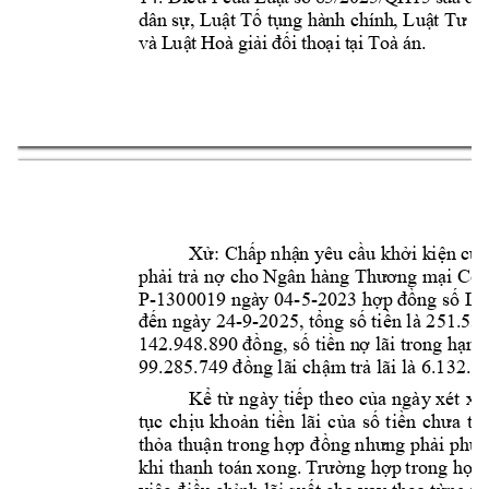
dâ
n sự,
Lu
ật Tố
tụ
ng
hà
nh ch
ính
, Luậ
t 
T
ư 
p
và
 L
uậ
t 
Ho
à 
giả
i 
đối
 t
ho
ại
 t
ại 
To
à 
án
.
Xử:
Chấp nhậ
n
 yêu c
ầu
 khởi k
i
ện c
ủa
phải trả nợ cho 
Ngân hàng 
T
hương mại Cổ 
P-1300019 ngà
y 04-5-
2023 hợp 
đ
ồng số 
LD
đến ngày 
24
-9-2025
, 
tổng s
ố tiền là
25
1.5
32
14
2.948.8
90 
đồng, số tiền n
ợ lãi 
tr
ong hạn 
l
99.285.749 
đồng 
l
ã
i
 chậm 
trả lãi là 6.132.1
Kể 
từ 
ng
ày 
ti
ếp 
theo 
của 
ngày xét 
xử
tục 
chịu 
khoản 
tiền 
lãi 
của 
số 
t
iền 
chưa 
th
thỏa thuận trong hợp đ
ồng nhưng phải phù 
khi tha
nh toá
n
xong. 
Trường hợp 
trong hợp