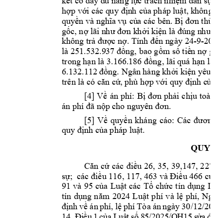
kết có đầy đ
ủ
 năng lự
c trách nhiệm dân sự, 
hợp với các q
u
y địn
h
 của 
ph
áp 
lu
ật, k
hông t
quyền và nghĩa 
vụ
 củ
a các bên. Bị đơn thừa
gốc, nợ lãi n
h
ư đơn k
h
ởi k
iện là đúng n
h
ư
ng
không trả đư
ợc nợ. Tính đến n
g
ày 
24
-9-202
là
25
1.532.9
37 
đồng, bao gồm số tiề
n
 nợ g
ố
tr
ong hạn 
là 
3.
166.
186
đồng, 
l
ãi 
quá hạn là 
6.132.112 đồ
ng. Ngân hàng khở
i
 kiệ
n yêu c
trên là có căn cứ
, phù hợp với quy định c
ủ
a
[4] 
Về 
án 
phí: 
Bị 
đơn
phải 
chịu 
toàn 
án phí đã nộp c
ho nguyên đơn.
[5] 
V
ề 
quyền 
kháng 
cáo: 
Các 
đương
quy định của 
p
háp lu
ật.
QUYẾT
Căn 
cứ 
các 
điều 
26, 
35, 
39,147, 
227,
sự;  các điều 116, 117, 463 và 
Điều 466 của
91 
và 
95 
của 
Luật 
các 
Tổ 
chức 
tín 
dụng
Lu
tín 
dụng 
năm 
2024 
Luật 
phí 
và 
lệ 
phí, 
Nghị
định 
về 
án 
phí,
lệ 
phí 
Tòa 
án 
ngày 
30/12/201
14.
Đi
ều
1 
của
L
uậ
t 
số 
8
5/2
025
/Q
H1
5 
s
ử
a 
đ
ổi