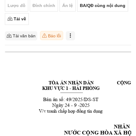
Lược đồ
Đính chính
Án lệ
BA/QĐ cùng nội dung
Tải về
Tải văn bản
Báo lỗi
TÒA ÁN NHÂN DÂN  
C
ỘN
G
H
KHU VỰC 1 
- 
HẢI PHÒNG
Đ
Bản án số:
 49/2025/DS
-
ST
Ngày 
24 - 9 -2025
V/v tranh chấp
hợp đồng tín dụng
NHÂN D
NƯỚC CỘNG HÒ
A XÃ HỘI