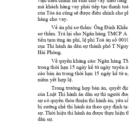
việc 
điều 
chỉnh lãi 
suất 
cho 
vay theo 
từng 
th
mà khác
h
 hà
ng vay 
phải ti
ếp tục 
thanh toán 
của 
Tòa 
án 
cũng 
sẽ 
được 
điều c
hỉnh c
ho p
h
ù
hàng cho vay.
Về án phí sơ 
th
ẩm: Ông 
Đ
inh Khắc 
T
sơ thẩm. Trả 
l
ại 
cho Ngân 
hàng TMCP A 
số
tiền tạm ứng á
n phí, lệ phí Toà án 
s
ố 
00106
cục Thi hành á
n
 dân s
ự thành phố 
T 
Nguyê
Hải Phòng. 
Về 
quyền
 khá
ng c
áo
: 
Ngân hàng TM
trong thời hạn 
15 ngày kể từ ngà
y
 tuyên á
n.
cáo bản án 
trong thời 
h
ạn 1
5
 ngà
y kể từ ng
niêm yết hợp 
lệ. 
Trong trường 
hợp bản 
án, 
quyế
t
 định
của Luật T
h
i hà
nh án dân sự thì ngườ
i được 
sự có 
quyền thỏa 
thuận thi 
h
ành 
án, yêu 
cầu 
bị cưỡng chế thi hàn
h án theo quy định tại 
sự. 
Thời 
hiệu
thi 
hành 
án 
được 
thực 
hi
ện 
the
dân sự.  