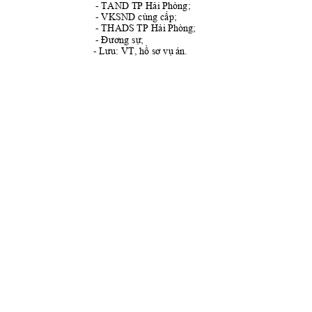
- 
TAND
 TP Hải Phòng;
T
- 
VKSN
D cùng cấp;
- 
THAD
S TP Hải Phòng;
- 
Đương sự;
- 
Lưu: VT, hồ sơ vụ 
án.