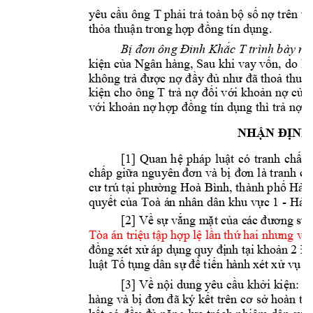
yêu cầu ông 
T 
phả
i
 trả toàn 
bộ
 số 
nợ trên
 và
thỏa thuận tro
n
g hợ
p
đ
ồng t
í
n dụn
g
. 
Bị đơn ông Đi
nh Khắc 
T 
trình 
b
ày nh
kiện của Ngâ
n hàng, Sau khi vay 
vốn, 
do là
không trả đư
ợc nợ đầy đủ như đã 
thoả thuận
kiện cho ô
ng 
T 
trả nợ đối với khoả
n
 nợ củ
a
với khoản nợ 
hợp
 đ
ồng tín dụng thì trả n
ợ d
NH
ẬN ĐỊNH
[1] 
Quan 
h
ệ 
pháp 
luật 
có
tranh 
chấp 
chấp giữa 
nguyên đơn 
và bị 
đơn
l
à tranh ch
cư trú tại phường Hoà Bình, thành phố Hải
quyết của Toà á
n nhân dân khu vực 1 
- 
Hải 
[2] 
Về 
sự 
vắng
m
ặt c
ủa c
ác 
đươn
g s
ự:
Tòa 
án tr
iệu 
tập 
hợp 
lệ l
ần thứ
 hai
như
ng v
ắ
đồn
g xé
t xử 
áp dụ
ng 
quy đị
nh tạ
i kh
oản 
2 Đi
luật
 Tố 
tụng
 dâ
n sự 
để 
tiến h
ành 
xét 
xử vụ
á
[3] 
Về nội dun
g yêu cầu khởi k
i
ện: H
hàng và bị đơn 
đã ký kết trên cơ sở h
oàn toà