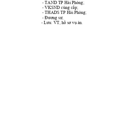
- 
TAND
 TP Hải Phòng;
T
- 
VKSN
D cùng cấp;
- 
THAD
S TP Hải Phòng;
- 
Đương sự;
- 
Lưu: VT, hồ sơ vụ 
án.