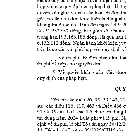
kết có đầy đ
ủ
 năng lự
c trách nhiệm dân sự, 
hợp với các q
u
y địn
h
 của 
ph
áp 
lu
ật, k
hông t
quyền và nghĩa 
vụ
 củ
a các bên. Bị đơn thừa
gốc, nợ lãi n
h
ư đơn k
h
ởi k
iện là đúng n
h
ư
ng
không trả đư
ợc nợ. Tính đến n
g
ày 
24
-9-202
là
25
1.532.9
37 
đồng, bao gồm số tiề
n
 nợ g
ố
tr
ong hạn 
là 
3.
166.
186
đồng, 
l
ãi 
quá hạn là 
6.132.112 đồ
ng. Ngân hàng khở
i
 kiệ
n yêu c
trên là có căn cứ
, phù hợp với quy định c
ủ
a
[4] 
Về 
án 
phí: 
Bị 
đơn
phải 
chịu 
toàn 
án phí đã nộp c
ho nguyên đơn.
[5] 
V
ề 
quyền 
kháng 
cáo: 
Các 
đương
quy định của 
p
háp lu
ật.
QUYẾT
Căn 
cứ 
các 
điều 
26, 
35, 
39,147, 
227,
sự;  các điều 116, 117, 463 và 
Điều 466 của
91 
và 
95 
của 
Luật 
các 
Tổ 
chức 
tín 
dụng
Lu
tín 
dụng 
năm 
2024 
Luật 
phí 
và 
lệ 
phí, 
Nghị
định 
về 
án 
phí,
lệ 
phí 
Tòa 
án 
ngày 
30/12/201
14.
Đi
ều
1 
của
L
uậ
t 
số 
8
5/2
025
/Q
H1
5 
s
ử
a 
đ
ổi