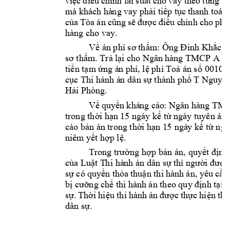
việc 
điều 
chỉnh lãi 
suất 
cho 
vay theo 
từng 
th
mà khác
h
 hà
ng vay 
phải ti
ếp tục 
thanh toán 
của 
Tòa 
án 
cũng 
sẽ 
được 
điều c
hỉnh c
ho p
h
ù
hàng cho vay.
Về án phí sơ 
th
ẩm: Ông 
Đ
inh Khắc 
T
sơ thẩm. Trả 
l
ại 
cho Ngân 
hàng TMCP A 
số
tiền tạm ứng á
n phí, lệ phí Toà án 
s
ố 
00106
cục Thi hành á
n
 dân s
ự thành phố 
T 
Nguyê
Hải Phòng. 
Về 
quyền
 khá
ng c
áo
: 
Ngân hàng TM
trong thời hạn 
15 ngày kể từ ngà
y
 tuyên á
n.
cáo bản án 
trong thời 
h
ạn 1
5
 ngà
y kể từ ng
niêm yết hợp 
lệ. 
Trong trường 
hợp bản 
án, 
quyế
t
 định
của Luật T
h
i hà
nh án dân sự thì ngườ
i được 
sự có 
quyền thỏa 
thuận thi 
h
ành 
án, yêu 
cầu 
bị cưỡng chế thi hàn
h án theo quy định tại 
sự. 
Thời 
hiệu
thi 
hành 
án 
được 
thực 
hi
ện 
the
dân sự.  