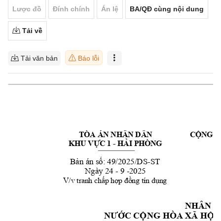
Lược đồ
Đính chính
Án lệ
BA/QĐ cùng nội dung
Tải về
Tải văn bản
Báo lỗi
TÒA ÁN NHÂN DÂN  
C
ỘN
G
H
KHU VỰC 1 
- 
HẢI PHÒNG
Đ
Bản án số:
 49/2025/DS
-
ST
Ngày 
24 - 9 -2025
V/v tranh chấp
hợp đồng tín dụng
NHÂN D
NƯỚC CỘNG HÒ
A XÃ HỘI