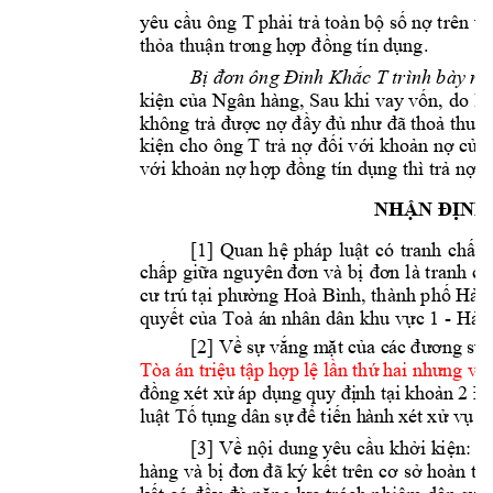
yêu cầu ông 
T 
phả
i
 trả toàn 
bộ
 số 
nợ trên
 và
thỏa thuận tro
n
g hợ
p
đ
ồng t
í
n dụn
g
. 
Bị đơn ông Đi
nh Khắc 
T 
trình 
b
ày nh
kiện của Ngâ
n hàng, Sau khi vay 
vốn, 
do là
không trả đư
ợc nợ đầy đủ như đã 
thoả thuận
kiện cho ô
ng 
T 
trả nợ đối với khoả
n
 nợ củ
a
với khoản nợ 
hợp
 đ
ồng tín dụng thì trả n
ợ d
NH
ẬN ĐỊNH
[1] 
Quan 
h
ệ 
pháp 
luật 
có
tranh 
chấp 
chấp giữa 
nguyên đơn 
và bị 
đơn
l
à tranh ch
cư trú tại phường Hoà Bình, thành phố Hải
quyết của Toà á
n nhân dân khu vực 1 
- 
Hải 
[2] 
Về 
sự 
vắng
m
ặt c
ủa c
ác 
đươn
g s
ự:
Tòa 
án tr
iệu 
tập 
hợp 
lệ l
ần thứ
 hai
như
ng v
ắ
đồn
g xé
t xử 
áp dụ
ng 
quy đị
nh tạ
i kh
oản 
2 Đi
luật
 Tố 
tụng
 dâ
n sự 
để 
tiến h
ành 
xét 
xử vụ
á
[3] 
Về nội dun
g yêu cầu khởi k
i
ện: H
hàng và bị đơn 
đã ký kết trên cơ sở h
oàn toà