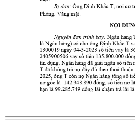
Bị đơn:
Ông Đi
nh Khắc 
T, 
nơi cư trú
Phòng. 
Vắng mặ
t
.
NỘI DUNG 
Nguyên đơn trì
n
h b
à
y:
 Ngân hà
n
g 
Th
là Ngân hàng) c
ó cho ô
ng Đinh Khắc 
T 
vay 
1300019 ngà
y 04-5-
2023 số tiền vay 
là 36.
2405900506 va
y số tiền 135.8
00.000 đồng 
tín dụng, Ngân 
hàng đã giải ngân số t
i
ền n
ê
T 
đã không trả 
nợ đầy đủ t
heo thoả thuận 
củ
2025
, 
ông T 
còn nợ 
Ngân hàng tổ
ng số tiền 
nợ gốc là  
14
2.948.8
90
đồng, số t
i
ền n
ợ lãi 
hạn là 99.285.
749
đồng 
l
ãi chậ
m trả lãi là 