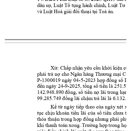
dâ
n sự,
Lu
ật Tố
tụ
ng
hà
nh ch
ính
, Luậ
t 
T
ư 
p
và
 L
uậ
t 
Ho
à 
giả
i 
đối
 t
ho
ại
 t
ại 
To
à 
án
.
Xử:
Chấp nhậ
n
 yêu c
ầu
 khởi k
i
ện c
ủa
phải trả nợ cho 
Ngân hàng 
T
hương mại Cổ 
P-1300019 ngà
y 04-5-
2023 hợp 
đ
ồng số 
LD
đến ngày 
24
-9-2025
, 
tổng s
ố tiền là
25
1.5
32
14
2.948.8
90 
đồng, số tiền n
ợ lãi 
tr
ong hạn 
l
99.285.749 
đồng 
l
ã
i
 chậm 
trả lãi là 6.132.1
Kể 
từ 
ng
ày 
ti
ếp 
theo 
của 
ngày xét 
xử
tục 
chịu 
khoản 
tiền 
lãi 
của 
số 
t
iền 
chưa 
th
thỏa thuận trong hợp đ
ồng nhưng phải phù 
khi tha
nh toá
n
xong. 
Trường hợp 
trong hợp