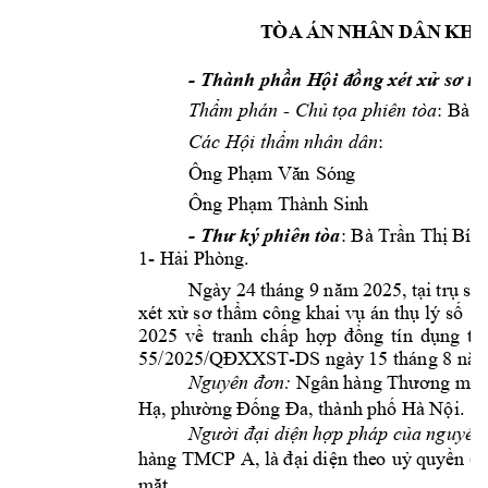
T
ÒA
ÁN
NH
Â
N
 D
ÂN
KH
- 
Thành phần H
ộ
i đ
ồ
ng xé
t
 xử sơ 
th
Thẩm phán 
- 
Chủ tọ
a phiên tòa
: Bà 
Các Hội thẩm 
nhân dân
: 
Ông Phạm Vă
n
 Són
g
Ông Phạm Thàn
h
 Sin
h
- 
Thư ký phiên 
t
òa
: 
Bà Trầ
n Thị Bích
1- 
Hải Phòng.
Ngày 
24
tháng 9 
n
ăm
 2025, 
tại 
t
rụ 
sở
xét xử s
ơ thẩm công khai 
vụ án thụ 
lý số
 1
2025 
về 
tranh 
chấp
hợp 
đồng 
tín 
dụng 
th
55
/202
5/
QĐXXST
-DS ngày 
15 
tháng 
8 
nă
Nguyên đơn:
Ngâ
n hàng Thương mạ
i
Hạ, phường 
Đống Đa, thành phố 
Hà Nội.
Người đại diện 
hợp pháp
của nguyên
hàng TMCP A
, là 
đ
ại
 di
ện the
o
 uỷ 
quyền (v
mặt.