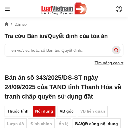
Dân sự
Tra cứu Bản án/Quyết định của tòa án
Tìm nâng cao
Bản án số 343/2025/DS-ST ngày
24/09/2025 của TAND tỉnh Thanh Hóa về
tranh chấp quyền sử dụng đất
Thuộc tính
Nội dung
VB gốc
VB liên quan
Lược đồ
Đính chính
Án lệ
BA/QĐ cùng nội dung