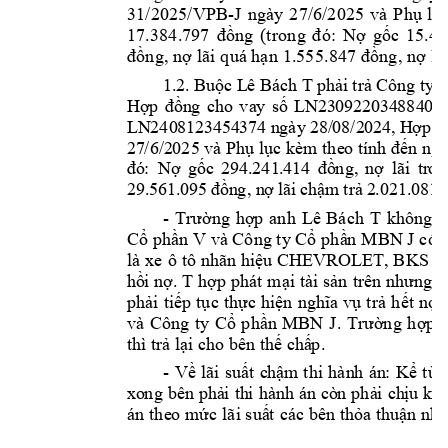
31/
2025/
VPB-J
ngày
2
7/6/2
025 
và
P
hụ 
lụ
17.
384.797
đồng
(tron
g 
đó:
Nợ 
gốc 
15
.4
đồn
g, nợ
 lãi
 quá hạn
 1.55
5.847
 đồng
, nợ
 lã
T
1.
2. Buộ
c 
L
ê Bá
ch
phả
i trả Cô
ng ty 
Hợ
p 
đồn
g 
ch
o 
va
y
số
LN
23
0922
034
884
0 
LN
240
8123
454
374 n
gày
 28/
08/2
024
, H
ợp đ
27
/6/2
025
và Phụ
lục
kèm
the
o 
tí
nh
đế
n 
ng
à
đó
: 
Nợ
gốc 
29
4.
241
.4
14 
đồ
ng,
nợ 
lãi
tr
on
29.
56
1.
095 
đồn
g, n
ợ l
ãi 
ch
ậm
 trả
 2
.0
21.
08
1 
- 
T
T 
rường
hợp 
anh 
Lê 
Bách
không 
t
V 
 MBN J 
Cổ phần 
và Công ty Cổ 
phầ
n
có
 
là 
xe 
ô 
tô 
n
CHEVROLET, 
BKS 
1
h
ãn
hi
ệu
. T 
hồ
i nợ
hợp phát 
mại 
tài sản 
trên nhưng 
c
phải 
tiếp 
tục 
thực 
hiện 
nghĩa 
vụ 
t
rả 
hết 
nợ 
và
J
. 
T
Công 
ty 
Cổ 
phần 
MBN 
rường
hợp 
thì trả lại cho 
bên thế chấ
p.
- 
Về 
lãi 
suấ
t 
c
hậ
m
thi 
hàn
h 
án
: 
Kể 
từ 
xo
ng 
bê
n 
phả
i 
th
i 
hà
nh 
á
n 
cò
n 
phả
i 
ch
ịu 
kh
án 
the
o 
m
ức
lãi
suấ
t 
các 
bê
n 
th
ỏa
th
uậ
n 
nh