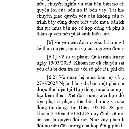
hữu, 
chuyển 
nghĩa 
vụ 
của 
bên 
bán 
nợ 
cho 
quyền 
lợi 
của 
bên 
nợ 
là 
bên 
vay. 
Tại 
khoả
chuyển 
giao 
quyền 
yêu 
cầu 
k
hông 
cần 
có 
trình bày 
cũng đ
ược
 b
iết việc 
m
ua 
bán kho
thủ tục 
m
u
a bán nợ có hợp đồng v
à phụ lục
thẩm quy
ền nên phát sin
h hiệu lực.
[6
] 
Về yêu
 cầu đòi nợ
 gốc, lã
i tr
ong
 hạ
kế 
thừa 
quy
ền, 
nghĩa 
vụ củ
a n
guy
ên 
đơn 
và 
[6
.1
]
Về
sự
vi
ph
ạm
: 
Q
uá trì
nh 
t
rả
nợ
, 
ng
ày
15/03/2025. 
Kho
n
n
y
n 
san
g
ả
ợ
đã
ch
u
ể
y
êu
 c
u 
b
 n
 v
i 
s
 g
c
 l
ãi
, 
phí
n 
ầ
ị
đơ
n 
tr
ả
ợ
ớ
ố
ố
đ
ế
[6.
2] 
Về
quan 
hệ 
mu
a 
bán 
nợ 
và 
y
êu
27/6/2025 Ngân 
hàng 
đã 
bán 
m
ộ
t 
phần nợ 
được 
thể hiện 
tại
Hợ
p 
đồng 
m
u
a b
án 
nợ số 
lục 
kèm 
theo. 
Xét 
đối 
tượng 
của 
hợp 
đồng
tiền 
phạt 
vi 
phạm, 
tiền 
bồi 
thường 
và 
các 
n
BLDS 
đồng 
tín 
dụng. 
Tại 
Điều 
10
5 
q
uy
đ
BLDS 
khoản 
2
Điều 
450 
quy 
định 
về 
mua 
tài 
sản 
là 
quyền 
đòi 
nợ. 
Như 
vậy 
pháp 
luậ
đòi nợ nên đối tượng của hợp đồng 
phù hợ
p