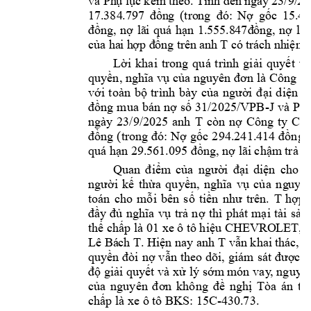
và Ph
ụ lục
 kèm
 theo. T
ính đến
 ngày
 23/9/
20
17.
384
.7
97 
đồn
g 
(tro
ng 
đó:
Nợ 
gốc 
15.
48
đồn
g, 
nợ 
lã
i 
quá 
hạn
1.55
5.8
47đ
ồng,
nợ 
lã
i
T 
của
 ha
i h
ợp đ
ồng t
rên
 anh 
có
 tr
ách nh
iệm
 
Lời 
k
hai 
trong 
quá 
trình 
giải 
quyết 
vụ
quyền, nghĩa vụ 
của nguyên đơn là 
Công ty
với 
toàn 
bộ 
trình 
bày
của 
ng
ườ
i 
đ
ại 
d
iện 
c
-J 
đồng 
mua 
bán 
nợ số
 31/2025/VPB
v
à 
Phụ
ngày 
23/9/2025 
anh 
T 
Công 
ty 
còn 
nợ 
Cổ 
đồng 
(trong đó: 
Nợ 
gốc 
294.2
4
1.41
4 
đồng, 
quá hạn 29.
561.095 đồng, nợ lã
i chậm
 trả 
Quan 
đ
iểm
của 
người 
đại 
diện 
cho 
n
người 
kế 
thừa 
quyền, 
nghĩa 
vụ 
của 
ng
uyên
T
toán 
cho 
mỗi 
bên 
số 
tiền 
như 
trên. 
hợp 
đầy 
đủ 
nghĩa 
vụ 
trả 
nợ 
thì 
phát 
mại 
tài 
sản
01 xe 
ô tô hi
u CHEVRO
LET, 
thế chấp là 
ệ
Lê
Bá
ch T
anh 
T 
. Hiệ
n 
na
y
vẫn
 khai
 thá
c, s
quy
ền 
đò
i 
nợ
vẫn 
th
eo 
dõ
i, 
giám
sá
t 
đượ
c 
t
độ giải quyết và xử 
lý sớm
 món va
y
, nguyê
của 
nguyên 
đơn 
không 
đề 
nghị 
Tòa 
á
n 
ti
 BKS: 15C-43
0.73. 
chấp là xe ô t
ô