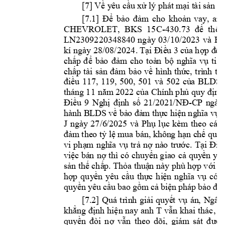
[7]
lý 
Về y
êu 
cầu 
xử 
phát
 m
ại t
ài 
sản t
[7.
1] 
Để 
bảo 
đả
m 
cho 
kho
ản
vay
, 
anh
CHEVROL
ET, 
BKS  15
C-430.
73  
để  thế
 
LN2309220348
840 
ngày 
03/10/2023 
v
à 
H
kí ngày 28/08/2024
.
 Tạ
i Đ
iề
u 3 c
ủa
 hợ
p đ
ồn
ch
ấp
để 
bả
o 
đảm
cho
toà
n 
bộ
ng
hĩ
a 
vụ 
tiệ
n
ch
p 
tài
s
n
ấ
ả
đảm
bảo
về
hình
thứ
c, 
trì
nh 
tự
,
điề
u 
117,
119
, 
50
0,
501 
và
502 
củ
a 
BLD
S;
thá
ng 11 
nă
m
2022 của
Chí
nh ph
ủ 
q
uy
địn
h
-
Điề
u 
9 
Ng
hị 
địn
h 
số
21
/2
021
/NĐ
C
P 
n
gày
hà
nh B
LDS
 về bả
o đả
m thự
c hiệ
n ng
hĩ
a vụ.
J 
ngà
y
27/6
/20
25 
the
o 
và 
Ph
ụ 
lục
kèm
cá
c 
đảm
 the
o tỷ
 lệ m
ua bá
n, kh
ôn
g hạn c
hế
 quy
vi 
phạ
m
ngh
ĩa 
vụ 
trả
nợ 
nà
o 
trư
ớc.
T
ại 
Đ
iề
việ
c 
bá
n 
nợ 
t
hì có 
c
huy
ển gia
o 
cả
quy
ền 
y
êu
sả
n thế
chấ
p. Thỏ
a 
t
huậ
n này
phù
 hợp với
 q
hợ
p 
quy
ền 
y
êu 
cầ
u 
thự
c 
hi
ện 
ngh
ĩa
vụ 
có 
b
quy
ền 
y
êu
 c
ầu
 b
ao 
gồm
 c
ả b
iệ
n p
háp 
bảo 
đả
[7.
2] 
Qu
á 
tr
ìn
h 
gi
i
q
uy
t 
v
án
, 
N
gân
ả
ế
ụ
T 
khẳng định hiện nay anh 
vẫn khai thác, s
quyền 
đòi 
nợ 
vẫn 
theo 
dõi, 
giám 
sát 
được