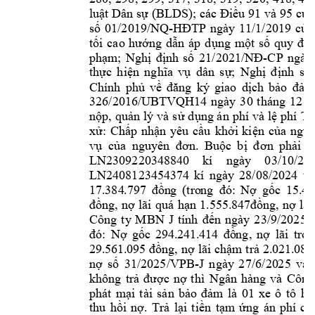
luật Dân sự 
(BLDS);
các Điều 91 
và 95 của
-
số 
01/2019/NQ
HĐT
P 
ngày 
11/1/2019 
của
tối 
cao 
hướng 
dẫn 
áp 
d
ụng 
một 
số 
quy 
địn
-
phạm
; 
Ngh
ị 
định 
số 
2
1/202
1/NĐ
CP 
ngày
thực 
hiện 
nghĩa 
vụ 
dân 
sự; 
Nghị 
đ
ịnh 
số 
Chính 
ph
ủ 
về 
đăng 
ký 
giao 
dịch 
bảo 
đảm
326/2016/UBTV
QH14 
ngày 
3
0 
tháng 
1
2 
n
nộp, 
quản lý 
và 
sử 
dụng án 
phí 
và lệ 
phí 
Tò
xử: 
Chấp 
nhận 
yêu 
cầu
khởi 
ki
ện 
của 
nguy
vụ 
của 
nguy
ên  đơ
n. 
Buộc 
b
ị 
đ
ơn 
phải 
t
LN2309220348
840 
kí 
ngày 
03/10/202
LN2408123454
374 
kí 
ngày
28/08/2024 
tí
17.
384
.7
97 
đồn
g 
(tro
ng 
đó:
Nợ 
gốc 
15.
48
đồn
g, 
nợ 
lãi 
quá
hạ
n 
1.555
.84
7đồn
g, 
nợ 
lãi
Công 
t
y
MBN 
J 
tính 
đến 
ngày 
2
3/9/2025
đó:
Nợ
gốc
29
4.2
41.
41
4 
đồ
ng, 
nợ 
lã
i 
tr
on
29.
56
1.
095 
đồn
g, 
nợ 
lãi
ch
ậm
trả
2.
02
1.0
81
-J 
ngày
2
7/6/20
25 
nợ 
số 
31/2025/VPB
và 
không 
trả 
được 
nợ 
t
hì 
Ngân 
hàng 
và 
Công
01 
xe 
ô 
tô 
h
i
phát 
mại 
t
ài 
sản 
bảo 
đảm 
là 
Tr
l
i 
ti
n 
t
m 
thu 
hồi 
nợ. 
ả
ạ
ề
ạ
ứng 
án 
phí 
ch