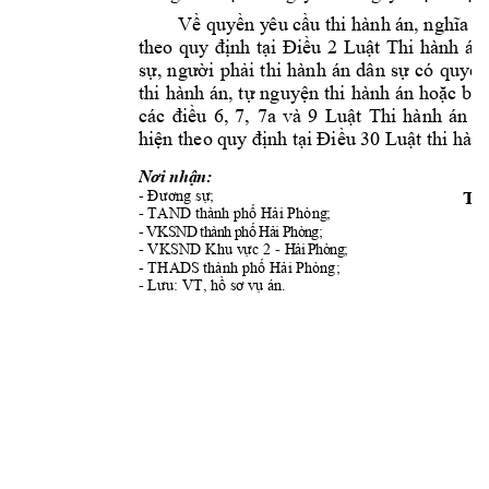
Về quyền y
êu cầu thi hành án, nghĩa v
theo 
quy 
định 
tại 
Điều 
2
Luật 
Thi 
hành 
án
sự, 
người 
phải 
thi 
hành 
án 
dân 
sự 
có 
qu
y
ền
thi 
hành án
, tự 
nguyện 
thi 
hành án 
hoặc 
bị 
6, 
7, 
7a 
và 
9
các 
điều 
Luật 
Thi 
hành 
á
n 
d
hiện theo 
quy định tại
 Điều 30 Luật 
thi hàn
Nơi nhận:
T
- 
Đương sự;
T
- TAND
thành phố Hải Phòng
;
-
-
V
KS
N
D
t
h
à
n
h
p
h
ố
H
ả
i 
P
h
ò
n
g
;
- 
- 
; 
VKSND Khu v
ực 2 
H
ả
i
P
h
ò
n
g
- THAD
S 
; 
thành phố Hải Phòng
- 
Lưu: VT, hồ sơ v
ụ án.