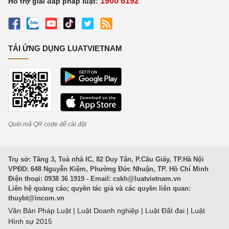
1900 6192
Hỗ trợ giải đáp pháp luật:
TẢI ỨNG DỤNG LUATVIETNAM
Quét mã QR code để cài đặt
Trụ sở: Tầng 3, Toà nhà IC, 82 Duy Tân, P.Cầu Giấy, TP.Hà Nội
VPĐD: 648 Nguyễn Kiệm, Phường Đức Nhuận, TP. Hồ Chí Minh
Điện thoại: 0938 36 1919 - Email:
cskh@luatvietnam.vn
Liên hệ quảng cáo; quyền tác giả và các quyền liên quan:
thuybt@incom.vn
Văn Bản Pháp Luật
|
Luật Doanh nghiệp
|
Luật Đất đai
|
Luật
Hình sự 2015