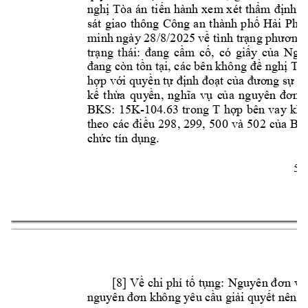
nghị Tòa 
án
tiến 
hành x
em
xét 
thẩm 
định. 
sát 
giao 
thông 
Công 
an 
thành 
phố 
Hải 
Phò
minh ngày 28
/8/2025
 về 
tình 
trạng phương 
trạng 
thái: 
đang 
cầm
cố, 
có 
giấy 
của 
Ngâ
đang còn tồn tại, các bên không
đề nghị T
òa
hợp với quyền tự định đoạt của đương sự n
kế 
thừa 
quy
ền
, 
nghĩa 
vụ 
c
ủ
a 
nguyên 
đơn
BKS: 
15K-104.63 
trong 
T 
hợp 
bên 
vay 
k
h
theo 
các 
điều 
298, 
299, 
500 
và 
502 
của 
BL
chức tín dụng. 
5
5
[8] Về 
chi phí tố tụng: 
Ngu
yên đ
ơn 
và
nguyên đơn kh
ông yêu cầu g
iải quyết nên 
k