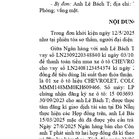
Anh 
L
ê 
Bách
T
- 
B
ị 
đơ
n:
; 
đị
a 
ch
ỉ: 
Tổ
Phòng; vắng m
ặt.
NỘI DUNG
Trong 
đơn khởi 
kiện 
ngày
12/5/2025 
v
như tại phiê
n tòa sơ thẩm
, người đại diện h
T 
Giữa 
Ngân 
hàng 
với 
anh 
Lê 
Bách 
vay 
s
LN23092203488
40 
kí 
ngày 
03/10/2
ố
thanh 
toán 
ti
n 
mua 
xe 
ô 
tô 
CHEVROLE
để
ề
ch
o 
vay
s
LN
240
812
345
437
4 
kí 
ngà
y
2
8
ố
 t
iêu 
dùn
g lãi
 s
u
t 
the
o t
h
a
 th
u
n.
đồ
ng đ
ể
ấ
ỏ
ậ
T
là 
01 
xe 
ô 
tô
h
i
u 
CH
EVR
OL
ET,
COL
O
ệ
MM
M14
8M
M0
KH
60
94
66. 
S
m
áy: 
LP
2
ố
ch
n
g 
nh
ứ
ậ
n 
đă
ng 
ký 
xe
ô 
tô
: 
1
5 
003
693
d
30
/09/
202
3 
ch
o 
a
nh Lê
Bác
h 
T
; 
đượ
c 
t
hực
h
tâm
đăn
g 
kí 
gia
o 
dịc
h 
tài
sản
tạ
i 
Đà 
Nẵ
ng
th
c
hi
n
cá
c 
H
ng
trê
n, 
an
h 
Lê 
Bá
ch
ự
ệ
ợp 
đồ
15/
03/
202
5 
m
c 
y
êu 
c
u 
tr
n
ặc 
dù 
đã
đư
ợ
ầ
ả
Ngà
y 
27/6
/20
25 
Ngâ
n 
hàng 
bán 
cho 
Cô
ng
anh T
phát s
inh từ h
ai
 hợp
 đồn
g 
đã
 kí theo 