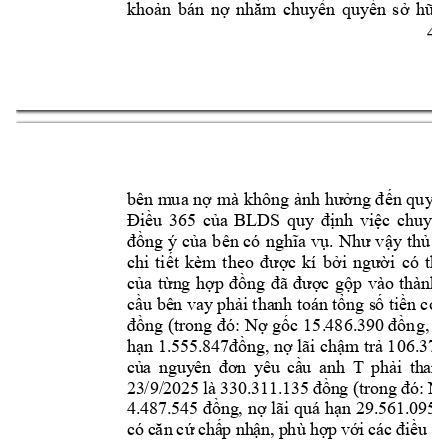
khoản 
bán 
nợ 
nhằm 
chuyển 
quy
ền
sở 
hữu,
4
4
bên m
ua nợ mà không ảnh hưởn
g đến quyền
Điều 
365 
của 
BLDS 
quy 
định 
việc 
c
huyển
đồng ý 
của 
bên có 
nghĩa vụ. 
Như v
ậy
thủ t
chi 
tiết 
kèm 
theo 
đ
ư
ợc 
kí 
bởi 
người 
có 
th
của
từn
g 
hợp
đồn
g 
đã 
đượ
c 
gộp 
vào 
thàn
h 
cầu
 bê
n v
ay
 phải
 tha
nh to
án
 tổ
ng s
ố tiề
n cò
n
đồn
g 
(t
ro
ng đó: Nợ gốc 
15.
486.
390
 đồng,
n
hạn 1.
555.
847
đồng,
n
ợ lãi chậ
m
trả
 106.3
73
T 
củ
a 
ngu
y
ên
đơ
n 
y
êu
cầ
u 
an
h 
p
hả
i 
th
an
h
23
/9/
20
2
5 
là 
330
.
311
.1
35 
đồn
g (t
ro
ng đ
ó: 
N
4.
487.
54
5 
đ
ồng
, 
nợ lã
i 
q
uá
hạ
n 
29.
561
.0
95 
có
 c
ăn 
cứ
 c
hấ
p 
nh
ận,
 p
hù
 hợ
p 
với
 c
ác
đ
iề
u 
1