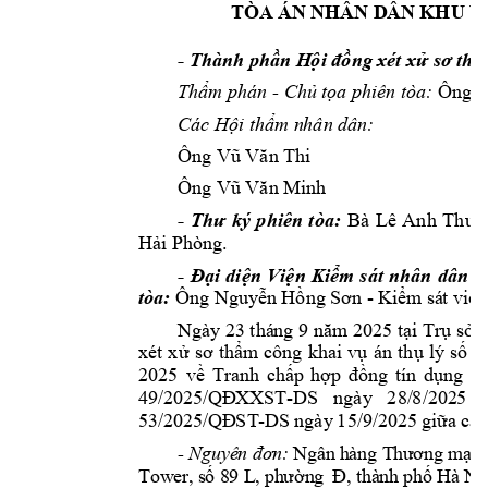
TÒ
A 
ÁN
NHÂ
N D
Â
N
 K
HU
 V
-
Thành phần H
ội đồng xét xử 
sơ thẩ
- 
Thẩm phán 
Chủ tọ
a phiên tòa: 
Ông 
Các Hội thẩm n
hân dân:
Ông Vũ Văn T
hi
Ông Vũ Văn Mi
nh
-
-
Bà 
Lê 
Anh 
Thư 
Thư 
ký 
phiên 
tòa:
Hải Phòng.
-
Đại
diện 
Viện 
Kiểm 
sát 
nhân 
dân 
K
- 
á
t 
viê
n
tòa:
Ông Nguy
ễn Hồng Sơn 
Ki
ểm
 s
Ngà
y
23 thá
ng 9 
nă
m
2025
tạ
i Trụ sở 
5
xét 
xử 
sơ 
thẩm
công 
khai
vụ 
án 
thụ 
lý 
số 
2025 
về
T
ran
h 
c
hấ
p 
hợp
đồn
g 
tín 
dụn
g 
t
h
-DS 
ngày
28/
8/2
02
5 
49/
202
5/Q
Đ
XX
ST
-
53/
202
5/Q
Đ
ST
D
S 
ngày
15/9/
20
25 
giữ
a 
cá
c
- 
N
gu
y
ê
n 
đơ
n
:
N
gâ
n
 h
à
ng
 T
h
ư
ơ
ng
 m
ạ
i
 
T
ow
e
r,
, 
s
ố 
8
9
 L
,
ph
ư
ờn
g
Đ
th
à
nh
p
hố
H
à 
N
ộ