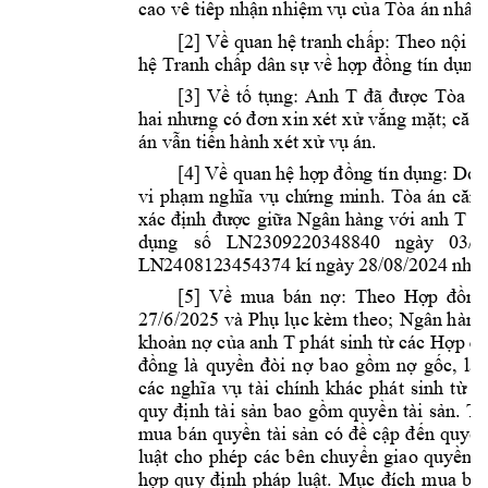
cao về tiếp n
hận nhiệm
 vụ
 của T
òa án nhân
[2
: 
] Về quan hệ tran
h chấp
Theo nội d
hệ Tranh chấp dâ
n sự về hợp đồn
g tín dụng
[3
Anh 
T 
] 
Về 
tố 
tụng: 
đã 
đ
ượ
c 
Tòa 
án
hai nhưng có đ
ơn xin
 xét 
xử vắng m
ặt; c
ăn 
án
vẫn
tiến 
hành xét xử v
ụ án.
[4
] 
 Do
 
Về
 quan
 hệ
 hợ
p đồn
g t
ín dụ
ng:
vi 
phạm
ngh
ĩa 
vụ 
ch
ứng 
m
inh. 
Tòa 
án 
că
n 
T 
c
xác
định 
đượ
c 
giữa
Ngân
hàng 
vớ
i 
anh 
s
LN
2309
220
348
840
ngày
03/1
dụn
g 
ố
LN
240812
3454
374
 kí
 ngày
 28/
08/
202
4 
như
[5
] 
Về 
mua 
bán 
nợ:
Theo 
Hợp 
đồng
27/6/2025 
; 
N
và 
Phụ 
lục kèm t
heo
gân hàng
T 
khoản nợ của a
nh 
phát sinh từ các Hợp đ
đồng 
là 
quyền 
đòi 
nợ 
b
ao 
gồm 
nợ 
gốc, 
lãi
các 
nghĩa 
vụ 
t
ài 
chính 
khác 
phát 
sinh 
t
ừ 
h
quy 
định 
tài 
sản 
bao 
gồm 
quyền 
tài 
sản. 
Tạ
mua b
án 
quyền 
tài 
sản 
có 
đề 
cập 
đến 
quyền
luật 
cho 
phép 
các 
b
ên 
chuyển 
giao 
quyền 
đ
hợp 
quy 
định 
pháp 
luật.
Mục 
đích 
mua 
bán