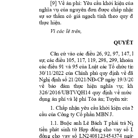
[9] Về án phí: Y
êu cầu khởi kiệ
n của 
nghĩa 
vụ 
của 
nguyên 
đơn
được 
chấp 
nhận 
sự 
sơ 
thẩm 
có 
giá 
ngạch 
tính 
theo 
quy 
địn
. 
thực hiện
Vì các lẽ trê
n,
QUYẾT Đ
Că
n cứ
v
ào
cá
c 
đ
iề
u 
2
6, 92
, 97
,
14
7,
kh
1
05
,
 1
17
, 
11
9,
 2
9
8,
 2
99,
sự
; 
cá
c
 đi
ều
k
ho
ản
 2
cá
c đi
ề
u 
9
1 
và
95
c
ủa
Lu
ật
cá
c 
T
ổ 
c
hứ
c tí
n 
30
/1
1/
20
22
củ
a 
Ch
ín
h 
ph
ủ 
qu
y 
địn
h 
về 
đă
ng
-
N
gh
ị đ
ị
nh
 số
 2
1/
20
2
1/
NĐ
C
P n
gà
y 1
9/
3/
20
2
về
b
ả
o 
đ
ảm
th
ực
hi
ện
ng
h
ĩa
vụ
; 
khoả
326/2016/UBTV
QH14 
quy 
định 
về 
mức 
th
dụng án phí 
và lệ phí Tòa án;
T
uy
ên
 x
ử:
1. Chấ
p nhậ
n 
y
êu 
cầ
u khởi kiệ
n 
củ
a N
J
. 
cầu
 củ
a 
Cô
ng 
ty
 C
ổ p
hần 
MBN 
T 
1.
1. 
Bu
ộc 
a
nh 
Lê 
Bá
ch 
phả
i 
tr
ả 
Ngâ
tiề
n 
ph
át 
s
in
h 
từ 
H
ợp 
đ
ồng 
c
ho 
v
ay
số 
L
N
đồ
ng 
ch
o 
vay
số 
LN
24
08
1234
543
74 
n
gày