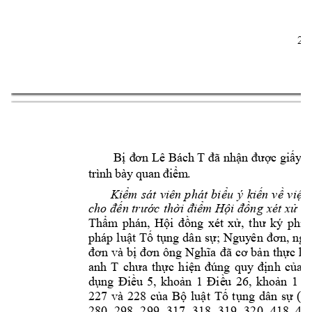
2
2
T 
Bị 
đ
ơn 
Lê 
Bá
ch 
đã 
nhậ
n 
đượ
c 
gi
ấy
t
tr
ìn
h bà
y
 q
uan 
điể
m
.
Kiểm 
sát 
viên 
phát 
biểu
ý 
kiến 
về 
việc 
cho 
đến trước 
thời 
điểm Hội 
đồng 
xét 
xử 
n
Thẩm
phán, 
Hộ
i 
đồng 
xét 
xử, 
thư 
ký 
phi
ê
pháp 
luật Tố 
tụng 
dân 
sự; 
Nguy
ên
 đ
ơn, ngư
đơn 
và bị 
đơn 
ông 
N
ghĩa 
đã 
cơ bản 
thực 
hi
anh 
T 
c
hưa 
thực 
hiện 
đúng 
quy 
định 
c
ủ
a 
dụng 
Điều 
5, 
khoản 
1 
Điề
u 
26, 
khoản 
1
Đ
227 
và 
228 
c
ủa 
Bộ 
luật 
Tố 
tụng 
dân 
sự 
(B
280, 
298, 
299, 
317, 
318, 
319, 
320, 
418, 
4
6