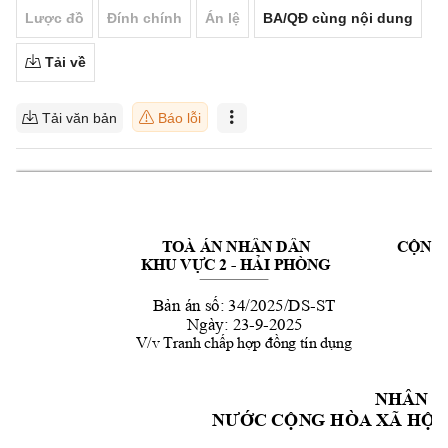
Lược đồ
Đính chính
Án lệ
BA/QĐ cùng nội dung
Tải về
Tải văn bản
Báo lỗi
TOÀ ÁN NHÂN DÂN 
CỘNG 
- 
KHU VỰC 2 
HẢI PHÒNG
-
ST
Bản án số: 34/2025/DS
Ng
ày: 23-9-2025
V/v Tranh chấp hợp đồng tín dụng
NH
ÂN D
N
ÒA XÃ 
ƯỚC CỘN
G H
HỘI