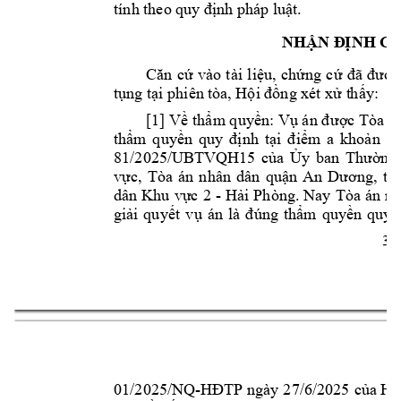
nh pháp lu
t.
tính theo q
uy đị
ậ
NHẬN Đ
ỊNH C
Căn 
cứ 
vào 
t
ài 
liệu, 
chứng 
cứ 
đã 
được
é
tụng tại phiên 
tòa, Hội đồng x
t xử t
h
ấy
:   
[1] Về 
thẩm
 q
uyền: Vụ án đ
ược Tòa á
thẩm 
quyền 
quy 
đ
ịnh 
tại 
điểm
a 
kh
oản 
1 
81/2025/UBTVQ
H15 
của 
Ủy 
ban 
Thường
vực, 
Tòa 
án 
nhân 
dân 
quận 
An 
Dương, 
th
- 
dân 
Khu 
vực 
2 
Hải Ph
òng. Nay 
Tòa 
án 
nh
giải 
quyết 
v
ụ 
án 
là 
đúng 
thẩm 
quyền 
quy 
3
3
01/2025/NQ-
HĐT
P 
ngày 
27/6/2025 
của Hộ