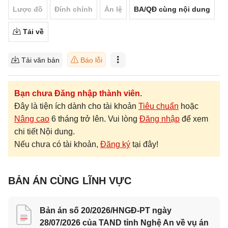
Lược đồ
Đính chính
Án lệ
BA/QĐ cùng nội dung
Tải về
Tải văn bản
Báo lỗi
Bạn chưa Đăng nhập thành viên.
Đây là tiện ích dành cho tài khoản
Tiêu chuẩn
hoặc
Nâng cao
6 tháng trở lên. Vui lòng
Đăng nhập
để xem
chi tiết Nội dung.
Nếu chưa có tài khoản,
Đăng ký
tại đây!
BẢN ÁN CÙNG LĨNH VỰC
Bản án số 20/2026/HNGĐ-PT ngày
28/07/2026 của TAND tỉnh Nghệ An về vụ án