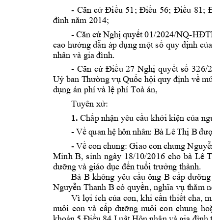
- 
Căn 
cứ 
Điều 
51; 
Điều 
56; 
Điều 
81; 
Điề
đình năm 2014
;
- 
-H
Căn 
cứ 
Nghị 
quyết 
01/2024/NQ
ĐTP
cao
hướng dẫn 
áp dụng một số 
quy định của p
nhân và gia 
đình.
- 
Căn 
cứ 
Điều 
27 
Nghị 
quyết 
số 
326/20
Uỷ ban T
hường vụ 
Quốc hội 
quy định về 
mức 
dụng án phí 
và lệ phí Toà án,
Tuyên xử:
1.
Chấp 
nhận yêu cầu khởi 
kiện của nguy
- 
B
à 
B
Về
 q
uan
 hệ
 h
ôn
 n
hân
: 
Lê
 Th
ị 
đư
ợc
- 
Gi
ao 
con 
chung 
Về 
con 
chung: 
N
guyễ
n 
Minh 
B, 
sinh 
ngày 
18/10/2016 
cho 
bà 
Lê 
Thị
. 
dưỡng và giá
o dục
đến tuổi trưởn
g thành
Bà 
B 
B 
không 
yêu 
cầu 
ông 
cấp 
dưỡng 
n
B có 
Nguyễn Tha
nh 
quyền, nghĩa vụ
t
hăm no
Vì 
lợi 
ích 
của con, 
khi 
cần 
thiết 
cha, mẹ 
nuôi 
con 
và 
cấp 
d
ưỡng 
nuôi 
con 
chung 
hoặc 
khoản 
5 Điều 
84 L
uật 
Hôn 
nhân 
và 
gia 
đình 
t
hì