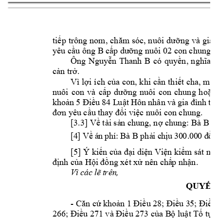
tiếp 
trông 
nom, 
chăm sóc, 
nuôi 
dưỡng 
và 
giáo
B 
02 
c
on chung n
yêu cầu ông 
cấp 
dưỡng nuôi 
Ô
B 
có 
ng 
Nguyễn 
Thanh 
quyền, 
nghĩa 
cản trở.
Vì 
lợi 
ích 
của con, 
khi 
cần 
thiết 
cha, mẹ 
nuôi 
con 
và 
cấp 
dưỡng 
nuôi 
con 
chung 
hoặc 
khoản 
5 Điều 
84 L
uật 
Hôn 
nhân 
và 
gia 
đình 
t
hì
đơn yêu cầu t
hay đổi việc nuôi c
on chung.
[3.3
: 
Bà B 
] Về tài sả
n chung, nợ chung
k
[4
]
Bà B 
Về
 á
n 
phí
:
phả
i c
hịu
 30
0.
00
0 đ
ồn
[5
] Ý kiến của đại diện Viện kiểm sát nh
định của Hội 
đồng xét xử nên chấ
p nhận. 
Vì
cá
c 
lẽ
 t
rên
,
QU
YẾT
- 
Căn cứ k
hoản 1 Điều 2
8; Điều 3
5; Điều
266; Điều 271 
và Điều 273 của B
ộ luật Tố tụ
n