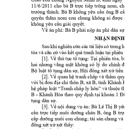
11/6/2011 
cho 
bà 
B 
trực 
tiếp 
t
rông 
nom, 
chă
. 
Bà 
B 
ông 
B 
trưởng 
thành
không 
yêu 
cầu 
cấp 
quyền 
thăm 
nom
con 
chung 
không 
ai 
được 
cả
không yêu cầ
u giải quyết. 
Bà B 
Về án phí: 
phải nộp án phí dân sự
s
NHẬN ĐỊNH 
S
au
k
hi
n
gh
iê
n 
cứ
u 
cá
c 
tà
i 
liệ
u 
có 
tr
ong
hồ 
tò
a
 v
à 
că
n c
ứ 
và
o 
kết
 qu
ả 
tr
an
h 
luậ
n 
tạ
i 
phi
ên
 t
ò
[1
].
V
ề th
ủ tụ
c tố
tụ
ng
: Tại
phiên 
tòa, 
bị 
hai 
nhưng 
vắng 
mặt 
không 
có 
lý 
do
chính 
đá
Bộ luật tố tụ
ng dân sự, 
Hội đồng xét xử tiến h
[2
].
Về 
quan hệ tranh chấp v
à thẩm quyề
thôn B, xã 
B
với bị 
đơn
địa 
chỉ
, tỉnh Khá
nh Hò
 và 
hệ pháp l
uật “Tranh 
chấp 
ly hôn”
thuộc 
thẩ
B - 
Khánh Hòa 
theo quy 
định tại khoản 
1 Điề
tụng dân sự.
[3
Bà 
B 
]. Về
nộ
i du
ng
 vụ án:
Lê
Th
ị 
yê
u 
B, 
ông 
B 
cầu 
trực 
tiếp
nuôi 
dưỡng 
cháu 
trực 
; 
cấp 
dưỡng nuôi 
con chung
tà
i s
ản
 ch
un
g và
 n
đồ
ng
 xé
t 
xử
 xé
t 
th
ấy
: