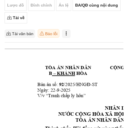
Lược đồ
Đính chính
Án lệ
BA/QĐ cùng nội dung
Tải về
Tải văn bản
Báo lỗi
TÒA ÁN NHÂN DÂ
N 
CỘ
NG
 
B 
 KHÁNH HÒA
–
92
n 
/2
025
-
ST
Bản á
số: 
/HNGĐ
Ngày: 
22-9-2025
V/v “Tranh chấp ly 
hôn”
NHÂN D
NƯỚC CỘNG HÒ
A XÃ HỘI 
TÒA ÁN NH
ÂN DÂN 