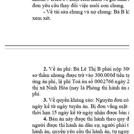
đơn yêu cầu t
hay đổi việc nuôi con ch
ung.
- 
Bà B 
Về tài 
sản chung 
và nợ c
hung: 
khô
xem xét. 
3
2.
Bà 
Lê 
B 
V
ề 
án phí: 
Thị 
phải 
nộp 
300.
sơ t
hẩm 
nhưng
đượ
c 
trừ 
vào 3
00.000đ 
tiền 
tạm
000
2766 ngày 27/
ứng án phí, lệ phí Toà án số 
th
xã 
Ninh 
Hòa 
(nay 
là 
Phòng 
thi 
hành 
án 
dâ
ị
phí. 
3. 
có q
Về 
quyền 
kháng cá
o: Nguyê
n 
đơn
ngày 
k
t
ngày tuyên 
án. 
B
ng 
m
t 
có
ể
ừ
ị
đơn 
vắ
ặ
th
i h
n 1
5 ngày k
 t
 ngày n
h
c b
n án
ờ
ạ
ể
ừ
ận đượ
ả
4.
 B
n
ản án này được thi hành theo quy đị
c 
thi hành 
án d
ân s
i 
ph
i thi
ngư
ời đượ
ự, ngườ
ả
hành án, quy
n y
êu c
u thi 
hành án, t
nguy
n
ề
ầ
ự
ệ