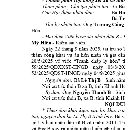
- 
Thành phần H
ội đồng xét xử 
sơ thẩm 
: 
Bà
- 
Thẩm phán 
Chủ t
ọa phiên tòa
Bù
i 
Bà
Các Hội thẩm 
nhân dân:
Đoàn
Bà
Trần
Ôn
g 
- 
Thư 
ký 
phiên 
tòa:
Trương 
Công 
B
Hòa. 
- 
 B - K
Đại diện 
Viện kiểm sát 
nhân dân
- 
Mỹ Hiền
Kiểm 
sát viên.
Ngày 
22 
tháng 
9 
5
năm 
202
, 
tại 
trụ 
sở Tò
thẩm 
công 
khai 
vụ 
án 
hô
n 
nhân 
và 
gia 
đình 
28/5/2025 
về 
việc 
“Tranh 
chấp 
ly 
hôn” 
the
59
/2025
-
ngày 
08/8/2025
/Q
ĐXXST
HNGĐ
53
-
04
/9/2025 
/2025/
QĐST
HNGĐ ngày 
giữa c
B
- 
 Bà 
- 
Nguyên đơn:
Lê 
Thị 
Sinh năm: 
thô
n B xã B
Nơi cư trú: 
, tỉnh Khánh 
Hoà.
B
- 
 Ông 
- B
ị
đơn:
Nguy
ễn Thanh 
Sinh n
thô
n B, xã B
Nơi cư trú: 
, tỉnh Khánh 
Hoà
NỘI DUNG
* 
Theo 
đơn 
khởi 
kiện, 
cá
c 
lời 
khai 
trong
Bà và 
toà
b
à 
B 
trình bày: 
, nguyê
n đơn 
Lê 
Thị 
xã 
B vào 
11
tại Uỷ ban nhân dân 
năm 20
. Tron
và ô
ng B 
xảy 
ra 
nhiều mâu 
thuẫn
cãi 
nhau nhi