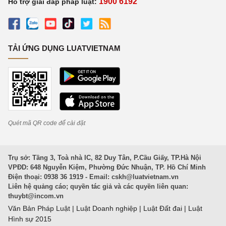
1900 6192
Hỗ trợ giải đáp pháp luật:
TẢI ỨNG DỤNG LUATVIETNAM
Quét mã QR code để cài đặt
Trụ sở: Tầng 3, Toà nhà IC, 82 Duy Tân, P.Cầu Giấy, TP.Hà Nội
VPĐD: 648 Nguyễn Kiệm, Phường Đức Nhuận, TP. Hồ Chí Minh
Điện thoại: 0938 36 1919 - Email:
cskh@luatvietnam.vn
Liên hệ quảng cáo; quyền tác giả và các quyền liên quan:
thuybt@incom.vn
Văn Bản Pháp Luật
|
Luật Doanh nghiệp
|
Luật Đất đai
|
Luật
Hình sự 2015