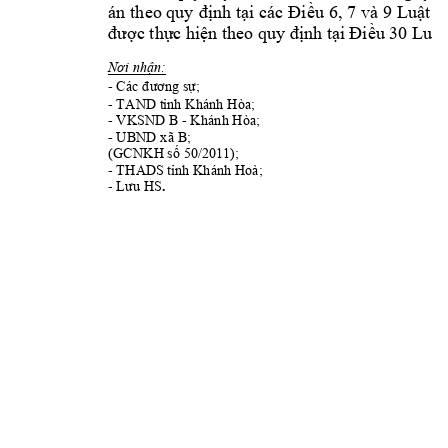
nh t
u 
6, 7 
và 9 
Lu
t 
T
án 
theo quy 
đị
ại các 
Điề
ậ
c th
c h
i
nh t
u 30 Lu
t
đư
ợ
ự
ện theo quy đị
ại 
Điề
ậ
n:
Nơi nhậ
- 
;         
Các đương sự
- TAND
 t
nh Khánh Hòa; 
ỉ
- VKSN
D B - Khánh Hòa; 
- 
UBND
 xã B; 
50/20
11
);
(GCNKH số 
- 
; 
THAD
S tỉnh Khánh Hoà
. 
- 
Lưu HS