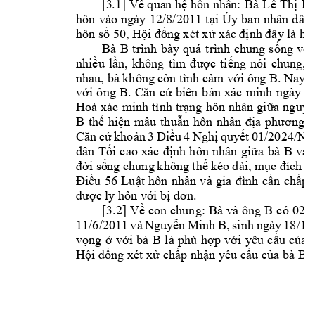
[3
.1
] 
Bà 
B 
Về
qua
n 
hệ hôn
nhâ
n: 
Lê 
Thị 
hôn 
vào 
ngày 
12/8/2011 
tại 
Ủy 
ban 
nhân 
dân 
50
hôn số 
, 
Hội đồng xét xử xá
c định đây l
à hô
Bà 
B 
trình 
bày 
quá 
trình 
chung 
sống 
vợ 
nhiều 
lần, 
không 
tìm 
được 
tiếng 
nói 
chung, 
B
. 
Nay 
b
nhau, bà không cò
n tình cảm với ôn
g 
ông 
B
2
với 
. 
Căn 
cứ 
biên 
b
ản 
xác 
minh 
ngày 
Hoà 
xác 
minh 
tình 
trạng 
hôn 
nhân 
giữa 
nguyê
B 
thể 
hiện 
mâu 
thuẫn 
hôn 
nhân 
địa 
phương 
k
Căn 
cứ 
k
hoản 
3 
Điều 
4
Nghị 
quyết 
01/2024/N
B 
và 
dân 
Tối 
cao 
xác 
định 
hôn 
nhân 
giữa 
bà 
đời số
ng chung 
không thể 
kéo 
dài, m
ục đích 
h
Điều 
56 
Luật 
hôn 
nhân 
v
à 
gia 
đình 
cần 
chấp 
được ly hôn v
ới bị đơn.
[3.2
] 
Bà 
và 
ông 
B 
Về 
con chung: 
có 
02 
c
B, 
sinh
ngày 
18/10
11/6/2011 
và 
Nguyễn 
Minh 
B 
là 
vọng 
ở 
với 
bà 
phù
hợp 
với 
yêu 
cầu 
của 
B 
Hội đồng 
xét xử chấp n
hận yêu cầu 
của bà 
2