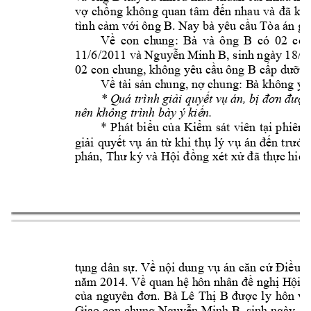
vợ 
chồng 
không 
quan 
tâm 
đến 
nhau 
và 
đã 
kh
B. Nay 
bà
tình cảm với 
ông 
yê
u cầu Tòa án gi
B 
có 
02 
con
Về 
con 
ch
ung: 
Bà 
và 
ô
ng 
B, sinh ngày 18/1
11/6/2011 và Nguyễn
 Minh 
B 
02 con chung, 
không yêu cầu 
ông 
cấp dư
ỡng
Về tài sản ch
ung, nợ chung: B
à không yê
* 
Q
uá trình 
giải 
quyết vụ 
án, bị đơn 
đ
ược
nên không tr
ình bày ý kiế
n.
* 
Phát 
biểu 
của 
Kiểm 
sát
viên 
tại 
phiên 
giải 
quyết 
vụ 
án 
từ 
khi 
thụ 
lý 
vụ 
án 
đến 
t
rước
phán, Thư 
ký và 
Hội đ
ồng xét x
ử đã 
thực hiện
1
c
tụng 
dân 
sự.
Về nội
 dung 
vụ 
án
ăn 
cứ 
Điều 5
năm 2014.
Về quan hệ h
ôn nhân
đề nghị H
ội 
Bà 
B
của 
nguyên 
đơn. 
Lê 
Thị 
được 
ly 
hôn 
v
ớ
Giao con chung 
B, sinh ngày 1
Nguyễ
n Minh 