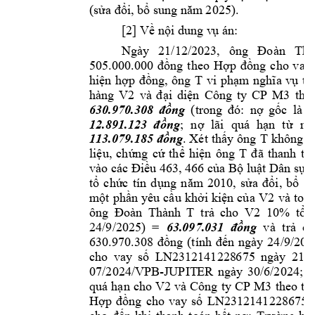
(sửa đổi, bổ 
sung năm
 2025). 
[2] Về nội dung v
ụ án:  
Ngày 
21/12/2023, 
ông 
Đoàn 
Thà
505.000.000 
đồ
ng 
theo 
Hợ
p 
đồng 
cho 
v
ay
ông 
T 
hiện 
hợp 
đồng, 
vi
phạm
nghĩa 
vụ 
trả
hàng 
V2 
Công 
ty 
CP 
M3
và 
đ
ại 
diện 
thì 
630.970.308 
đồng
(trong 
đó: 
nợ 
gốc 
là 
5
12.891.123 
đ
ồng
; 
nợ 
lãi 
quá 
hạn 
t
ừ 
ng
T 
113.079.185 đồng
. 
Xét 
thấy ô
ng 
không đ
T 
liệu, 
chứng 
cứ 
thể 
hiện 
ông 
đ
ã 
thanh 
to
vào các Điều 463, 466 của Bộ luật Dân
sự 
tổ 
chức 
tín 
dụng 
năm
2010, 
sửa 
đổi, 
bổ 
su
V2
một 
phần 
yêu 
cầu 
khởi 
kiện 
của 
và toàn
ông 
V2
Đoàn 
Thành 
T
trả 
cho 
10% 
tổn
24/9/2025)  = 
63.097.031  đồng
và 
trả 
ch
630.970.308 
đồng 
(tính 
đến 
ngày
24/9/20
2
cho 
vay 
số 
LN
2312141228
675 
ngày 
21/1
07/2024/VPB-JUPIT
ER 
ng
ày 
30/6/2024; 
ô
V2
và 
Công 
ty 
CP 
M3 
quá 
hạn 
cho 
the
o 
tỷ
Hợp 
đồng 
cho 
vay
số 
LN2312141228675