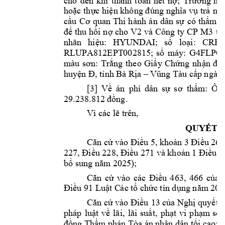
cho 
đến 
khi 
thanh 
toán 
hết 
nợ;
Trường 
hợp
hoặc th
ực hiện không đ
úng nghĩa 
vụ trả 
nợ,
cầu 
Cơ 
quan 
Thi 
hành 
án 
dân 
sự 
có 
thẩm 
q
V2
và Công 
ty CP 
M3 
để thu
 hồi n
ợ cho 
th
nhãn 
hiệu: 
HYU
NDAI; 
số 
loại: 
CRE
RLUPA812EPT
002815; 
số 
máy: 
G4FLPQ1
màu 
sơn: 
Trắng 
theo 
Giấy 
Chứng 
n
hận 
đă
huyện Đ, tỉnh Bà Rị
a –
Vũng Tàu cấ
p ngày
[3] 
Về 
án 
phí 
dân 
sự 
sơ 
thẩm
: 
Ôn
29.238.812 đ
ồng. 
Vì các lẽ trên, 
QUYẾT Đ
Căn cứ vào Điều 
5, khoản 
3 Điều 26,
227, Điều 228, Điều 271 và khoản 1 Điều 2
bổ sung năm
 2025);   
Căn 
cứ 
vào 
các 
Điều 
463, 
466 
của 
Điều 91 Luật C
ác tổ 
chức tín dụng năm
 201
Căn cứ vào Điều 
13 của Nghị quyết 
pháp 
luật 
về 
lãi, 
lãi 
suất, 
phạ
t 
vi 
phạm
số
đồng Thẩm
 phán Tòa án n
hân dân tố
i cao;