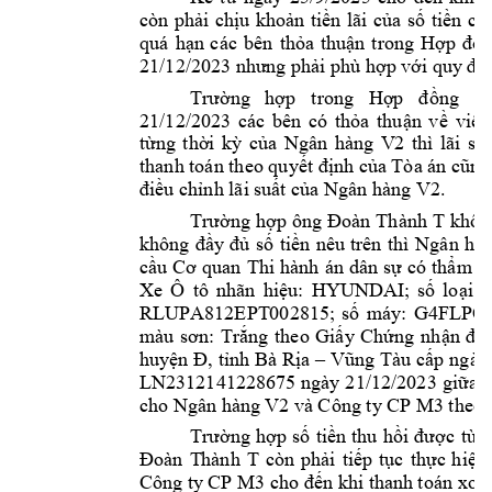
còn 
phải 
chịu 
khoản 
tiền 
lãi 
của 
số 
tiền 
c
ò
quá 
hạn 
các 
bên 
thỏa 
thuận 
trong 
Hợp 
đồn
21/12/
2023 như
ng phải ph
ù hợp với q
uy địn
Trường 
hợp 
trong 
Hợp 
đồng 
ch
21/12/2023 
các 
bên 
có 
thỏa 
thuận 
về 
việc
Ngân 
hàng 
V2
từng 
thời 
kỳ 
của 
thì 
lãi
suấ
thanh toán theo quyết định của Tòa án cũng
Ngân hàng V2
.  
điều chỉnh lãi s
uất củ
a 
Trường 
hợp 
ông 
Đoàn 
Thành 
T
khôn
Ngân 
hàn
không 
đầy
đủ 
số 
tiền
nêu 
trên 
thì 
cầu 
Cơ 
quan 
T
hi 
hành 
án 
dân 
sự 
có 
thẩm 
q
Xe 
Ô 
tô 
nhãn 
hiệu: 
HYUNDAI; 
số 
loại: 
RLUPA812EPT
002815; 
số 
máy: 
G4FLPQ1
màu 
sơn: 
Trắng 
theo 
Giấy 
Chứng 
n
hận 
đă
huyện Đ, 
tỉnh 
Bà Rịa 
–
Vũng 
Tàu cấp
 ngày
LN2312141228
675 
ngày 
21/12/2023 
gi
ữa 
cho Ngân hàn
g V2
và Công ty CP 
M3 
theo 
Trường 
hợp 
số
tiền 
thu 
h
ồi 
được 
từ 
t
Đoàn 
T
hành 
T
còn 
phải 
tiếp 
tục 
thực 
h
iện 
Công ty
 CP M3 
cho đến khi tha
nh toán xon