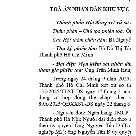
TOÀ ÁN N
HÂN DÂN KHU
 VỰC 1
- 
Thành phần H
ội đồng xé
t xử sơ th
Thẩm phán –
Chủ 
tọa phiên tòa:
Ông
Các Hội thẩm n
hân dân:
Bà Nguy
ễn 
- 
Thư k
ý 
phiên 
tòa:
Bà 
Đỗ 
Thị 
Tâm 
Thành phố Hồ C
hí Minh.    
- 
Đại 
diện 
V
iện 
kiểm 
sát 
nhân 
dân 
tham gia ph
iên tòa:
Ông Trầ
n Minh Hùng 
Trong 
ngày 
24 
tháng 
9 
năm 
2025, 
t
Thành  phố 
Hồ  C
hí 
Minh  xé
t  xử 
sơ  thẩ
132/2025/TLST-
D
S 
ngày 
1
7 
tháng 
3 
năm 
2
dụng 
và 
hợp 
đồng 
thế 
chấp” 
theo 
Qu
-
89A/2025/QĐ
XXST
DS ngày 22 t
háng 8 n
- 
Ngân
hàng 
TMCP 
V
Ngu
y
ên 
đơn
: 
Thành phố Hà Nội; Người đại diệ
n theo phá
theo 
ủy
quyền: 
Ông 
Nguyễn 
Tấn 
Đ
(Trưở
); ông
nghiệp 
M2
Nguyễn Tấn 
Đ
ủy 
quyền 
l