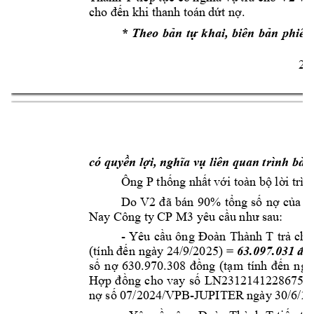
cho đến khi t
hanh toá
n dứt nợ.
* 
Theo 
bản 
tự 
khai, 
biên 
bản 
phiên
2 
bày:
có quyền lợi, ngh
ĩa vụ liên qu
an trình 
Ông P 
thống nhấ
t với toàn bộ 
lời trìn
Do 
V2
đ
ã 
bán 
90% 
tổng 
số 
nợ 
c
ủa 
ô
Nay Công ty
 CP M3 
 sa
u: 
yêu cầu như
- 
Yêu 
cầu 
ông 
Đoàn 
Thành 
T
trả 
cho
ày 24/9/2025) 
= 
(tính đến 
ng
63.097.0
31 đồ
số 
nợ 
630.970.308 
đồng 
(tạm
tính 
đến 
ngà
Hợp 
đồng 
cho 
vay 
số 
LN231214122
8675 
n
-JUPITER ngày
 30/6/20
nợ số 07/2024
/VPB