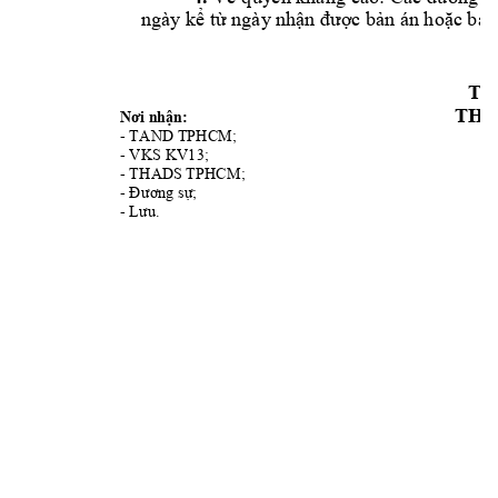
ngày kể từ ngày
 nhận được bản á
n hoặc bả
n
TM
THẨ
Nơi nhận:
- TAND
 TPHCM;   
- VKS KV13; 
- THAD
S TPHCM;
- 
Đương sự; 
- 
Lưu.