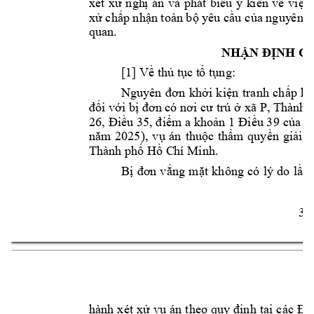
xét 
xử 
ngh
ị 
án 
và 
ph
át 
biểu 
ý 
k
iến 
về 
việ
c 
xử chấp nhận toàn bộ yêu cầu 
của nguy
ên đ
quan.   
NHẬN Đ
ỊNH C
[1] Về thủ tục t
ố tụng:  
Nguyên 
đơn 
khởi 
kiện 
t
ranh 
chấp 
hợ
xã P, 
đối với bị 
đơn có nơi cư 
trú ở 
Thành p
26, 
Điều 35, 
điểm a 
khoản 
1 
Điều 39 
của 
B
năm 
2025), 
vụ 
án 
thuộc 
thẩm 
quyền 
giải 
q
Thành phố Hồ C
hí Minh.    
Bị 
đơ
n 
v
ắng 
mặt 
kh
ông 
có
lý 
do 
lần 
3 
hành 
xét 
xử 
vụ 
á
n 
theo 
quy 
định 
tạ
i 
các 
Điề