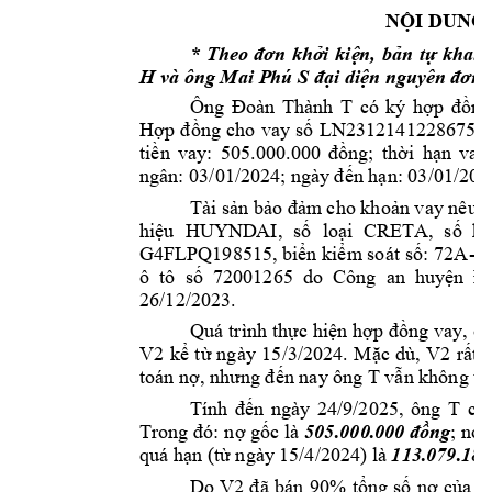
NỘI DUNG
* 
Theo 
đơn 
khởi 
kiệ
n, 
bản 
tự 
khai, 
H và ông Mai P
hú S 
đại diện nguyê
n đơn t
Ông 
Đoàn 
Thành 
T
có 
ký 
hợp 
đồng
Hợp 
đồng 
cho 
vay 
số 
LN231214122867
5 
k
tiền 
vay: 
505.000.000 
đồng; 
thời 
hạn 
vay:
ngân: 03/01/2
024; ngày
 đến hạn: 03/01/203
Tài sản bảo đảm
 cho khoản vay nêu t
hiệu 
HUYND
AI, 
số 
loại 
CRETA, 
số 
kh
-
G4FLPQ198515, biển kiểm soát 
số: 72A
69
ô  tô  
số  72001265  do  Công  an  huy
ện  Đ,
26/12/2023. 
Quá 
trình thực 
hiện hợp 
đồng vay, 
ôn
V2
V2
kể 
từ 
ngày 
15/3
/2024. 
Mặc 
dù, 
rấ
t 
T 
toán nợ, nhưn
g đến nay
 ông 
vẫn không th
T 
Tính 
đ
ến 
ngày
24/9/2025, 
ông 
cò
Trong đó: 
nợ gốc 
là 
505
.000.
000 đồng
; 
nợ l
quá hạn (từ ngày
 15/4/20
24) là 
113.079.185
Do 
V2
đ
ã 
bán 
90% 
tổng 
số 
nợ 
c
ủa 
ô