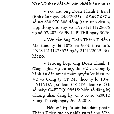
Nay 
V2
thay đổi y
êu cầu khởi 
kiện như sa
u:
- 
Yêu 
cầu 
ông 
Đoàn 
Thành 
T
trả 
cho
(tính đến 
ngày 24/9/2025) = 
63.
097.031 đồ
số 
nợ 
630.970.308 
đồng 
(tạm
tính 
đến 
ngà
Hợp 
đồng 
cho 
vay 
số 
LN231214122
8675 
n
-JUPITER ngày
 30/6/20
nợ số 07/2024
/VPB
- 
Yêu 
cầu
ông 
Đoà
n 
Thành 
T
tiếp 
tụ
M3
theo  tỷ 
lệ 
10% 
và 
90% 
theo 
mứ
c 
LN2312141228
675 
ngày 
21/12/2023 
kể 
từ 
hết nợ. 
- 
Trường 
hợp, 
ông 
Đoàn 
Thành 
T
V2
và 
Công 
ty 
đúng 
nghĩa 
vụ 
trả 
nợ, 
thì 
hành 
án dân 
sự 
có 
thẩm
quyền 
kê biên, 
phát
V2
và 
Công 
ty 
CP 
M3 
t
heo 
t
ỷ
lệ 
10% 
v
HYUNDAI; số loại: CRE
TA; loại xe: Ô tô
số 
m
áy: G4FLPQ198515; biển số 
đăng ký: 
Chứng 
nhận 
đăng 
ký 
xe 
ô 
tô 
số 
72001265
Vũng Tàu cấp 
ngày 26/1
2/2023.  
- 
Nếu 
giá 
trị tài 
sản 
b
ảo 
đảm 
phát 
mã
Thành T 
V2
 và
tiếp tục 
có nghĩa vụ trả 
cho 