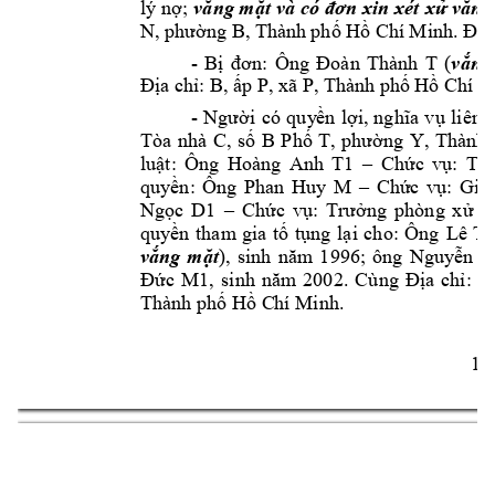
lý 
nợ; 
vắng mặt 
và 
có 
đơn xin 
xét 
xử vắng
N, phường B, Thà
nh phố Hồ C
hí Minh. Điện
- 
(
Bị 
đơn: 
Ông 
Đoàn 
Thành 
T
vắng
Địa chỉ: B, ấp P, xã P
, Thành p
hố Hồ Chí 
M
- 
Người 
có 
quy
ền 
l
ợi
, 
ng
hĩa 
vụ 
liên 
Tòa 
nhà 
C, 
số 
B 
Phố 
T
, 
phường 
Y, 
Thành 
Hoàng 
Anh 
T1 
luật: 
Ông 
–
Chức 
vụ: 
Tổn
Phan 
Huy 
M
quyền: 
Ông 
–
Chức 
vụ: 
Giá
Ngọc 
D1
–
Chức 
vụ: 
Trưởng 
phòng 
x
ử 
lý
Lê 
Th
quyền 
tham
gia 
tố 
tụng 
lại 
cho: 
Ôn
g 
; 
ông 
vắng 
m
ặt
), 
sinh 
năm 
1996
Nguyễn 
N
Đức 
M1, 
sinh 
năm
2002. 
Cùng 
Đ
ịa 
chỉ: 
T
.   
Thành phố Hồ C
hí Minh
1 