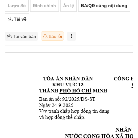
Lược đồ
Đính chính
Án lệ
BA/QĐ cùng nội dung
Tải về
Tải văn bản
Báo lỗi
   TÒA ÁN NHÂN D
ÂN                
CỘ
NG HÒ
KHU VỰC 13 
Độ
THÀNH 
 MINH 
PHỐ HỒ C
HÍ
-
ST
Bản án số: 92/2025/DS
Ngày 24-9-2025
V/v tranh chấp hợp đồ
ng tín dụng 
và hợp đồng thế chấp.  
NHÂN D
NƯỚC CỘN
G HÒA XÃ
 HỘI