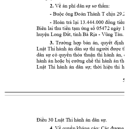
2.
Về án ph
í dân sự s
ơ thẩm
:      
- 
Buộc ông Đoàn T
hành T
chịu 29.2
3
- 
Hoàn 
t
rả 
lại 
13.444.000 
đồng 
tiền 
Biên lai thu t
iền tạm ứng số 05472 ngày 17
- 
huyện Long Đấ
t, tỉnh Bà Rịa 
Vũn
g Tàu.    
3.
Trường 
hợp 
b
ản 
án, 
quyết 
định 
đ
Luật 
Thi hành 
án d
ân sự 
thì 
ng
ười được 
thi
dân 
sự 
có 
qu
yền 
thỏa 
thuận 
thi 
h
ành 
án, 
qu
hành 
án 
hoặc 
bị 
cưỡng 
chế 
thi 
hành 
án t
heo
Luật 
Thi 
hành 
án 
dân 
sự; 
thời 
hiệu 
thi 
h
àn
5 
Điều 30 Luật T
hi hà
nh án dân sự.  
4.
Về 
quy
ền kháng 
cáo: Các đương s