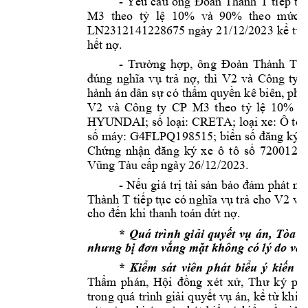
- 
Yêu 
cầu
ông 
Đoà
n 
Thành 
T
tiếp 
tụ
M3
theo 
tỷ 
lệ 
10% 
và 
90% 
theo 
mứ
c 
LN2312141228
675 
ngày 
21/12/2023 
kể 
từ 
hết nợ. 
- 
Trường 
hợp, 
ông
Đoàn 
Thành 
T
V2
và 
Công 
ty 
đúng 
nghĩa 
vụ 
trả 
nợ, 
thì 
hành 
án dân 
sự 
có 
thẩm
quyền 
kê biên, 
phát
V2
và 
Công 
ty 
CP 
M3 
t
heo 
t
ỷ
lệ 
10% 
v
HYUNDAI; số loại: CRE
TA; loại xe: Ô tô
số 
m
áy: G4FLPQ198515; biển số 
đăng ký: 
1265
Chứng 
nhận 
đăng 
ký 
x
e 
ô
t
ô 
số 
7200
Vũng Tàu cấp 
ngày 26/1
2/2023.   
- 
Nếu 
giá 
trị tài 
sản 
b
ảo 
đảm 
phát 
mã
Thành T 
V2
 và
tiếp tục 
có nghĩa vụ trả 
cho 
cho đến khi t
hanh toá
n
dứt nợ.
* 
Quá 
trình 
giải 
quyết 
vụ 
án, 
Tòa 
á
nhưng bị đơn v
ắng mặt khôn
g có lý do v
à 
* 
Kiểm 
sát 
viên 
p
hát 
biểu 
ý 
kiến
v
Thẩm
phán, 
Hội 
đồng 
xét 
xử, 
Thư 
k
ý 
phi
trong quá 
trình giải 
quyết vụ 
án, 
kể từ 
khi t