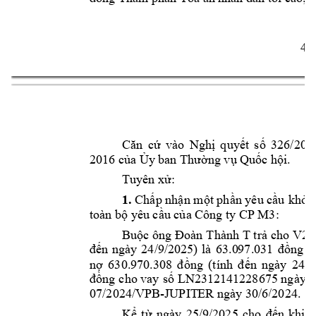
4 
Căn 
cứ 
vào 
Nghị 
quyết 
số 
326/20
2016 của Ủy
 ban Thường vụ Q
uốc hội.     
Tuyên xử:
1.
Chấp nhận một phần yêu cầu 
khởi 
Công ty
 CP M3:      
toàn bộ y
êu cầu của 
V2
Buộc ông 
Đoàn 
Thành T
t
rả cho 
đến 
ngày 
2
4/9/2025) 
là 
63.0
97.031 
đồng 
v
nợ 
6
30.970.30
8 
đồng 
(tính 
đ
ến 
ngày 
24/9
đồng 
cho vay 
số 
LN2312
141228675 ngày 2
07/2024/VPB-JUPIT
ER ngày 30/6/
2024.  
Kể 
từ 
ngày 
25/9/2025 
cho 
đến 
khi 
t