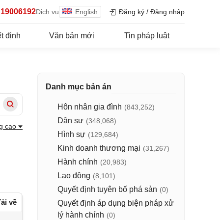
19006192
Dịch vụ
English
Đăng ký
/
Đăng nhập
t định
Văn bản mới
Tin pháp luật
Danh mục bản án
Hôn nhân gia đình
(843,252)
Dân sự
(348,068)
g cao
Hình sự
(129,684)
Kinh doanh thương mại
(31,267)
Hành chính
(20,983)
Lao động
(8,101)
Quyết định tuyên bố phá sản
(0)
ải về
Quyết định áp dụng biện pháp xử
lý hành chính
(0)