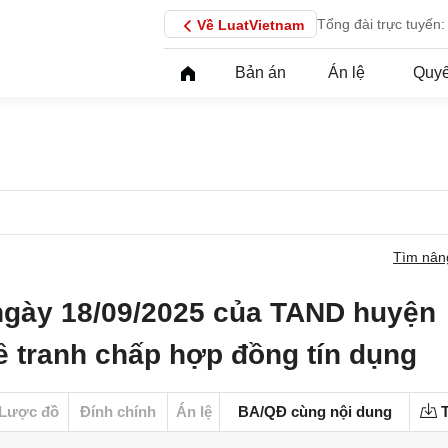
Tổng đài trực tuyến:
Về LuatVietnam
Bản án
Án lệ
Quyế
Tìm nân
ngày 18/09/2025 của TAND huyện
ề tranh chấp hợp đồng tín dụng
Lược đồ
Đính chính
Án lệ
BA/QĐ cùng nội dung
T