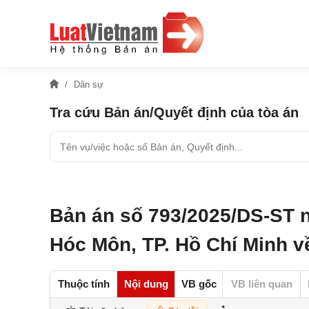
Dân sự
Tra cứu Bản án/Quyết định của tòa án
Bản án số 793/2025/DS-ST 
Hóc Môn, TP. Hồ Chí Minh v
Thuộc tính
Nội dung
VB gốc
VB liên quan