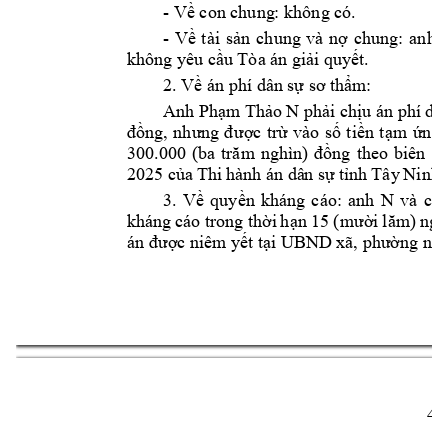
- 
Về con chung
: không có.
- 
Về 
tài
s
ản 
chung 
và 
nợ 
chung: 
anh 
không yêu cầ
u Tòa án giải q
uyết.
2. Về án phí dân 
sự sơ thẩm
:
Anh 
Phạm
 Thảo N
phải chịu á
n phí 
dân
đồng, 
nhưng 
đ
ược 
trừ 
vào 
số 
tiền 
tạm 
ứn
g 
300.000 
(ba 
trăm 
nghìn) 
đồng 
theo 
biên 
la
2025 
của 
Thi 
hành án
 dâ
n sự 
tỉnh 
Tây 
Ninh;
N 
3. 
Về 
q
uyền 
kháng 
cáo: 
anh 
và 
chị
kháng 
cáo tr
ong 
thời 
h
ạn 
15 (mười 
lăm) 
ngà
án được niêm
 yết tại U
BND xã, phường n
ơi
4 