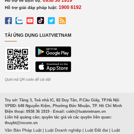
0938 36 1919
Hỗ trợ về dịch vụ:
1900 6192
Hỗ trợ giải đáp pháp luật:
TẢI ỨNG DỤNG LUATVIETNAM
Quét mã QR code để cài đặt
Trụ sở: Tầng 3, Toà nhà IC, 82 Duy Tân, P.Cầu Giấy, TP.Hà Nội
VPĐD: 648 Nguyễn Kiệm, Phường Đức Nhuận, TP. Hồ Chí Minh
Điện thoại: 0938 36 1919 - Email:
cskh@luatvietnam.vn
Liên hệ quảng cáo; quyền tác giả và các quyền liên quan:
thuybt@incom.vn
Văn Bản Pháp Luật
|
Luật Doanh nghiệp
|
Luật Đất đai
|
Luật