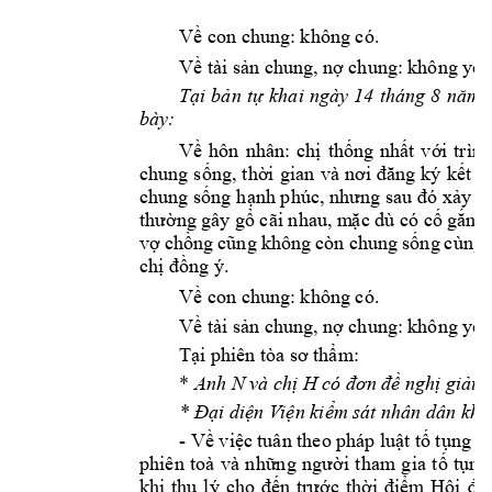
Về con chung
: không có.
Về tài sản chun
g, nợ chung: 
không y
êu
Tại 
bản 
tự 
khai 
ngày 
14
tháng 
8 
năm 
bày: 
Về 
hôn 
nhân: 
chị 
th
ống 
nhất 
với 
trình
chung 
sống, 
thời 
gian 
và 
nơi 
đăng 
ký
kết 
h
chung sống 
hạnh phúc, nhưng 
sau đó 
xảy ra
thường 
gây gổ 
cãi nhau, m
ặc dù có cố g
ắng 
vợ 
chồng 
cũng k
hông 
còn chu
ng 
sống 
cùng 
chị đồng ý.
không có. 
Về con chung
: 
Về tài sản chun
g, nợ chung: 
không y
êu
Tại phiên tòa 
sơ thẩm:
* 
Anh N 
H 
và c
hị 
có đơn 
đề nghị giải 
q
* Đại diện V
iện kiểm sát nh
ân dân khu
- 
Về việc 
tuân theo phá
p luật tố 
t
ụng c
phiên 
toà 
và 
những 
người 
tham 
gia 
tố 
tụng:
khi 
thụ 
lý 
cho 
đến 
trước 
thời 
đi
ểm
Hội 
đồ