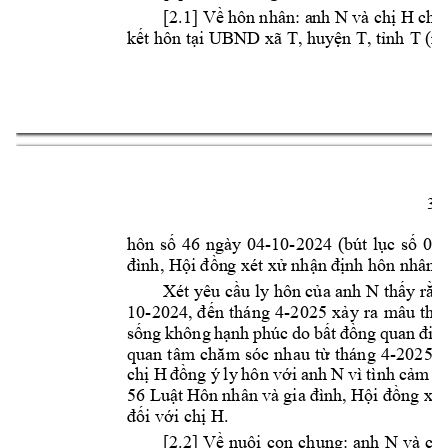
N 
H 
[2.1] Về 
hôn 
nhân: a
nh 
và chị 
chu
UBND xã T
, 
kết hôn tại 
huyện T, tỉnh 
T
(na
3 
-
10
-
hôn 
số 
46 
ngày 
04
2024 
(bút 
lục 
số 
04)
đình, Hội đồn
g xét xử nhận đị
nh hôn nhân g
N 
Xét yêu cầu ly hôn của anh 
thấy rằn
10
-
-
2024, 
đến 
tháng 
4
2025 
xảy 
ra 
mâu 
thu
sống 
không 
hạ
nh 
phúc 
do 
bất 
đồng 
quan 
đ
iể
-
quan 
tâm 
chă
m
sóc 
nhau 
từ 
t
háng 
4
2025 
c
H 
N
chị 
đồng 
ý 
ly 
hôn 
với 
anh 
vì 
tình 
cảm 
v
56 Luậ
t H
ôn 
nhân 
và 
gia 
đình, 
Hội đ
ồng x
ét
H. 
đối với chị 
N 
[2.2] 
Về 
nuôi 
con 
chung: 
anh 
và 
chị