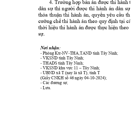
4.
T
rường hợp 
bản 
án được 
thi hàn
h th
dân 
s
ự 
thì 
người 
được 
thi 
hành 
án 
dân 
sự, 
thỏa 
thuận 
thi 
hành 
án, 
qu
yền 
yêu 
cầu
thi 
cưỡng chế 
t
hi h
ành án 
theo 
quy 
định tại 
các 
thời hiệu th
i hành án được thực h
iện theo q
sự.
:                                                            
Nơi nhận
- Phòng Ktr-
NV
-
THA,TAND tỉnh Tây Ninh
;               
T
- 
VKSND tỉnh Tây
 Ninh;
- 
THAD
S tỉnh Tây Ninh;
- 
 Tây Ninh; 
VKSND k
hu vực 11 –
- 
UBND
 xã T (nay là xã T),
nh T  
tỉ
04-
10-2024); 
(Giấy CNKH số 4
6 ngày 
- 
Các đương sự
;
- 
Lưu.