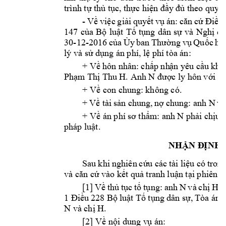
c hi
trình tự thủ t
ục, thự
ện đầy
 đủ
theo quy đ
- 
Về 
v
iệc 
giải 
quyết 
vụ 
án: 
căn 
cứ 
Điều 
147 
của 
Bộ 
luật 
Tố 
tụng 
dân 
sự 
và 
Nghị 
q
u
30
-
12
-
2016 
của 
Ủy
ban 
Thường 
vụ 
Quốc 
h
ội
lý và sử dụn
g án phí, lệ ph
í tòa án:
+ Về 
hôn 
nhân: 
chấp nh
ận yêu 
cầu 
khở
. Anh N 
Phạm T
hị Thu H
được ly
 hôn với ch
+ Về con chung
: không có.
N 
+ 
Về
tài 
sản 
chung, 
nợ 
chung: 
anh 
và
N 
+ Về án phí s
ơ thẩm: an
h 
phải chịu 
pháp luật.
NHẬN Đ
ỊNH 
Sau 
khi 
n
ghiên 
cứu c
ác 
tài 
liệu 
có 
trong
và căn cứ vào kết 
quả tranh 
luận tại phiê
n t
N 
H 
[1] 
Về 
thủ 
tục 
tố 
tụng: 
anh 
và 
chị 
c
1 Điều 
228 
Bộ l
uật Tố 
tụng 
dân sự, 
Tòa án v
N 
H. 
và chị 
[2] Về nội dung v
ụ án: 