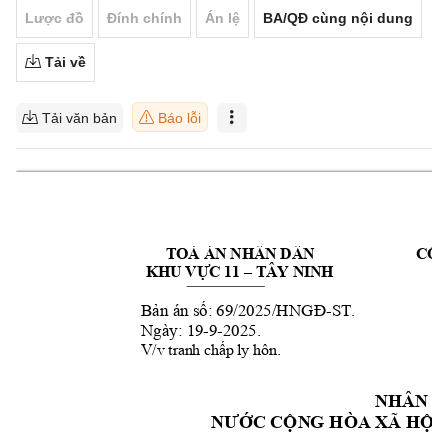
Lược đồ
Đính chính
Án lệ
BA/QĐ cùng nội dung
Tải về
Tải văn bản
Báo lỗi
TOÀ ÁN NHÂN DÂN 
CỘN
 TÂY NINH 
KHU VỰC 11 –
-
ST.
Bản án số: 69/2025/H
NGĐ
Ngày: 19-9-2025.
. 
V/v tranh chấp ly hôn
NHÂN D
NƯỚC CỘN
G HÒA XÃ HỘI