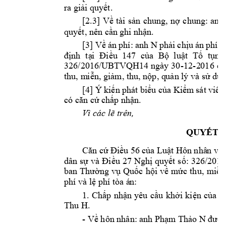
ra giải quyết.
[2.3] 
Về 
tài 
sản 
chung, 
nợ 
chung: 
anh
quyết, nên cần g
hi nhận.
N 
[3] 
Về 
án 
phí: 
anh 
phải 
chịu 
án 
phí d
định 
tạ
i 
Điều  147 
của 
Bộ  luật 
Tố 
t
ụng
326/2016/UBTV
QH14 
ngày 
30
-
12
-2
01
6 
củ
thu, m
iễn, giảm, thu, nộp, q
uản lý và sử dụ
n
[4] Ý
 kiến phá
t biểu c
ủa Kiểm
 sát 
viên 
có căn cứ chấp 
nhận.
Vì các lẽ trê
n,
QUYẾT Đ
Căn cứ 
Điều 56 
của Luật H
ôn nhâ
n và
dân 
sự 
và 
Điều 
27 
Nghị 
quy
ết 
số: 
326/20
ban 
Thường 
vụ 
Quốc 
hội 
về 
m
ức 
thu, 
m
iễn
phí và lệ phí tòa á
n:
1. 
Chấp 
nhận 
yêu 
cầu 
khởi 
kiện 
của 
a
Thu H
. 
- 
Về hôn nhân: a
nh Phạm T
hảo N
được