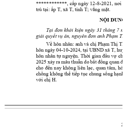
-8-
************, 
cấp 
ngày 
12
2021, 
nơi 
cấ
T
trú tại: ấp T, xã T
, tỉnh 
; vắng m
ặt.
NỘI DUNG
Tại 
đơn 
khởi 
kiện 
ngày 
31 
tháng 
7 
nă
giải quyết vụ 
án, nguyên đơn a
nh Phạm Th
Về hôn nhân: a
nh và 
chị Phạm
 Thị Th
hôn ng
ày 
04-
10
-
UBND 
xã 
T
, 
2024, 
tại 
huy
ệ
hôn 
nhân 
tự 
nguyện. 
Thời 
gian 
đầu 
vợ 
chồ
2025 
xảy 
ra 
mâu 
t
huẫn 
d
o 
bất 
đồng 
q
uan 
đi
cho 
đến 
nay 
không 
liên 
lạc, 
quan 
tâm, 
hỏi 
chồng 
không thể 
tiếp 
tục 
chung 
sống hạnh 
H. 
với chị 
2 