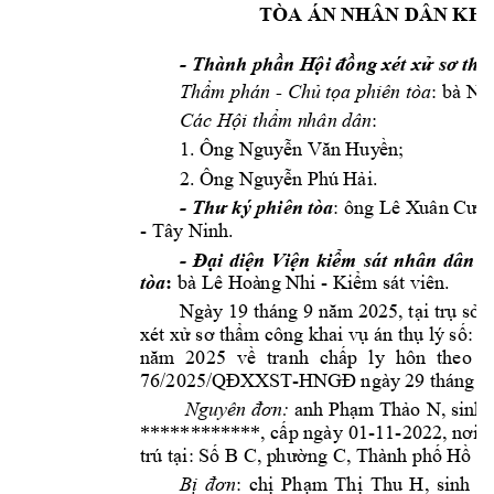
TÒA ÁN N
HÂN DÂN KHU
- 
Thành phần H
ội đồng xét xử 
sơ thẩ
- 
Thẩm phán 
Chủ tọ
a phiên tòa
: bà N
g
: 
Các Hội thẩm n
hân dân
1. Ông Nguy
ễn Văn Huy
ền;
2. Ông Nguy
ễn Phú Hải.
- 
Thư ký phiên t
òa
: ông Lê X
uân Cườn
- Tây Ninh. 
- 
Đại 
diện 
V
iện 
kiểm 
sát 
nhân 
dân 
k
:
tòa
 bà Lê Hoà
ng Nhi - 
Kiểm
 sát viên.         
Ngày 19 tháng 9
 năm 2025, tại 
trụ sở 
xét xử sơ thẩm công khai vụ án thụ lý số: 1
năm 
2025 
v
ề 
tranh 
ch
ấp 
ly 
hôn
theo 
Q
-
76/2025/QĐXX
ST
HNGĐ ngày
 29 tháng 
anh 
, sin
h 
Nguyên đơn:
Phạm Thảo 
N
-
11
-
************, cấp ngày 
01
2022, nơi 
c
trú tại: Số B C, p
hường C, Thàn
h phố Hồ 
Ch
: 
, 
sinh 
n
Bị 
đơn
chị 
Phạm
Thị 
Thu 
H