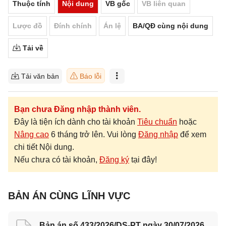
Thuộc tính
Nội dung
VB gốc
VB liên quan
Lược đồ
Đính chính
Án lệ
BA/QĐ cùng nội dung
Tải về
Tải văn bản
Báo lỗi
Bạn chưa Đăng nhập thành viên.
Đây là tiện ích dành cho tài khoản
Tiêu chuẩn
hoặc
Nâng cao
6 tháng trở lên. Vui lòng
Đăng nhập
để xem
chi tiết Nội dung.
Nếu chưa có tài khoản,
Đăng ký
tại đây!
BẢN ÁN CÙNG LĨNH VỰC
Bản án số 433/2026/DS-PT ngày 30/07/2026