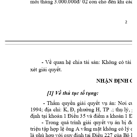
mỗi tháng 
3.000.000đ/ 02 c
on cho đến k
hi các 
2 
- 
Về 
quan 
h
ệ 
chia 
tài 
sản: 
Không 
có 
t
ài 
s
xét giải quy
ết.
NHẬN Đ
ỊNH C
[1] Về thủ tục tố tụng: 
 - 
Thẩm 
quy
ền 
giải 
quyết 
vụ 
án: 
Nơi 
cư 
1994; 
đ
ịa 
chỉ
: 
K, 
Đ, 
phường 
H, 
TP 
.; 
thụ 
lý
, 
gi
định tại khoản 
1 Điều 35 và đ
iểm a khoản 
1 Điề
- 
Trong 
quá 
trình 
giải 
q
uyết 
vụ 
án 
b
ị 
đơn
A 
triệu tập hợp lệ ông 
v
ắng mặt không có lý do
là phù hợp với 
quy định tạ
i Điều 227 của B
ộ lu