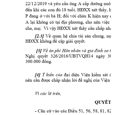
A 
22/12/2019 
và 
yêu 
cầu 
ông 
cấp 
dưỡng 
nuôi 
đến khi các con đủ 18 tuổi. HĐ
XX xét thấy, hiệ
P 
H
K 
đang 
ở v
ới 
bà 
; 
đối 
với 
cháu 
hiện 
nay 
ch
A 
lại 
không 
có 
tại 
địa 
phương, 
cho 
nên 
vi
ệc 
c
cha, mẹ;  
Vì vậy HĐXX xét thấy
 cần chấp nhận
[2.3] 
Về 
quan 
hệ 
chia 
tài 
sả
n 
chun
g, 
nợ 
c
HĐXX không 
đề cập giải 
quyết.
 [3] 
Về
án phí 
Hôn nhân 
và gia đình sơ 
th
Nghị 
quy
ết 
326/
2016/UBTVQH
14 
ngày
30/
300.000 đồng.
[4] 
Ý 
kiến 
của
đại 
diện 
Việ
n 
kiểm 
sát 
đá
nên cần được c
hấp nhận lời 
đề nghị của Vi
ện ki
Vì các lẽ trê
n,
QUYẾT Đ
- 
Căn 
cứ vào 
các Điều 
5
1, 
56, 
5
8, 
81, 
82 
v