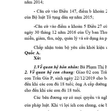
năm 2014; 
- 
Căn
cứ 
vào 
Điều 
147, 
điểm 
b 
khoản 
2 
của Bộ luật T
ố tụng dân sự 
năm 2015;
-
Căn 
cứ 
vào 
đ
iểm 
a 
khoả
n 
5 
Điều
27 
của 
ngày 
30 
tháng 
12 
năm
2016 
của 
Ủ
y 
ban 
Thườ
miễn, giảm
, thu, nộp, quản l
ý và sử dụng 
án phí
Chấp 
nhận 
toàn 
bộ
yêu 
cầu 
khởi 
kiện 
củ
.
Quốc A
Xử:
 Bà 
1.Về quan hệ hôn nh
ân:
Phạm
 Thị H
Giao 
02 
con
:
2. 
Về 
q
uan 
hệ 
con 
chung
Trần 
con 
, 
sinh 
ngày 
22/12/201
9 
cho 
bà 
Trần 
Gia 
P
A 
đến 
khi 
các con 
đủ 
18 
tuổi; 
ông 
cấp 
dưỡng n
cho đến khi các c
on đủ 18 tu
ổi.
Các 
bên 
đương 
sự 
có 
m
ọi 
quy
ền 
và 
nghĩa
của 
pháp 
luật. 
Khi 
vì
lợi
ích 
con 
chung, 
cá
c 
bê