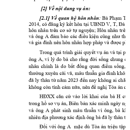
[2] Về nội dun
g vụ án:
[2.1]
Bà 
:
Về qua
n 
hệ 
hôn nhân
Phạm Th
2014, có đăng ký kết hôn tại UBND V, T, Đà 
hôn 
nhân 
trê
n 
cơ 
sở 
tự 
nguy
ện; 
H
ôn 
nhân 
trê
n 
và 
ông 
A
đảm 
bảo
cá
c 
điều 
k
iện 
cũn
g 
như 
thủ 
và gia đình nê
n hôn nhân hợp phá
p và được phá
Trong quá 
trình giải 
quyết vụ 
án 
và tại 
phi
ông 
A
, 
v
ì 
lý 
do 
bà 
cho 
rằng 
đời 
sống 
c
hung 
củ
nhân 
chính 
là 
do 
bất 
đồng 
quan 
điểm 
s
ống, 
ô
thường xuyên 
cãi vã, 
mâu thuẫn g
ia đình không
đã 
ly 
thân
từ 
n
ăm
202
3 
đến 
n
ay k
hông 
ai 
ch
ăm
không còn tìn
h cảm nữa, nên 
đề nghị Tòa á
n ch
H 
HĐXX 
căn 
cứ 
vào 
lời 
khai 
của 
bà 
cũn
trong 
hồ 
sơ v
ụ 
án, Biên 
b
ản xác 
minh 
ngày ng
à
và 
ông 
A 
phát 
sinh 
mâu 
thuẫn 
vì 
ông, 
bà 
khô
nhiên địa phươ
ng xác định 
ông bà đã ly
 thân t
A
Đối 
với 
ông
mặc 
dù 
Tòa 
án 
triệu 
tập 
n