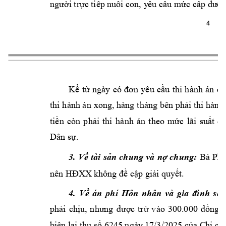
người trực tiếp 
nuôi con, y
êu cầu mức cấp dưỡ
4 
Kể 
từ 
ngày 
có 
đơn 
yêu 
cầu 
thi 
h
ành 
án 
củ
thi h
ành án 
xong, hàng t
háng bên 
phải thi hành
tiền 
còn 
phải 
thi 
h
ành 
án 
theo 
mức 
lãi 
suất 
q
Dân sự.
Bà 
3. 
V
ề 
tài 
sản 
chung 
và 
nợ 
chung:
Ph
nên HĐXX
 không đề cập giải q
uyết.
4. 
Về 
án 
phí 
Hôn 
nhân 
và 
gia 
đình 
sơ 
phải 
chịu, 
nhưng 
được 
trừ 
vào 
300.
000 
đ
ồng 
t
biên lai thu s
ố 6245 ngày
 17/3/2025 của C
hi cụ