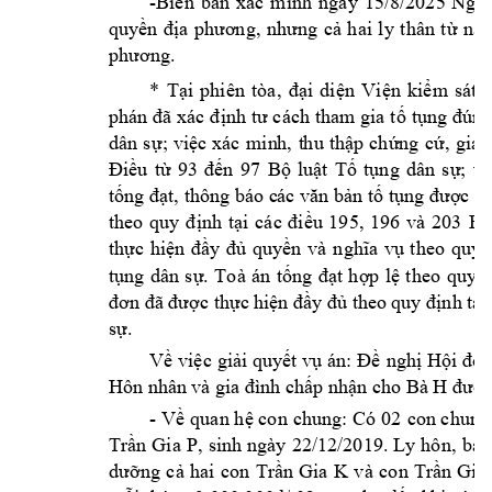
-
Biên 
bản 
xác 
minh 
ngày
15/8/2025 
Nguy
quyền 
địa 
phươ
ng, 
nhưng 
cả 
hai 
ly 
thân 
từ
nă
phương.
* 
Tại 
phiên 
tòa, 
đại 
diện 
Viện 
kiểm 
sát 
phán đ
ã xác 
định 
tư cách 
tham
gia 
tố 
tụng đúng
dân 
s
ự; 
việc 
xác 
min
h, 
t
hu 
t
hập 
chứng 
cứ,
g
iao
Điều 
từ 
93 
đến 
97 
Bộ 
luật 
Tố 
tụng 
dân 
sự; 
vi
tống đạt, thông báo c
ác văn bản tố tụng được th
theo 
quy 
đ
ịnh 
tại 
các
đi
ều 
195, 
196 
v
à 
203 
B
ộ
thực 
hiện 
đầy 
đủ 
quy
ền 
và 
nghĩa 
vụ 
theo 
quy 
tụng 
dân 
sự. 
Toà 
án 
t
ống 
đạt 
h
ợp 
lệ 
theo 
quy
đ
đơn đã được thực h
iện đầy đủ the
o quy định tại
sự. 
Về 
việc 
giải quyết 
vụ án: 
Đề 
nghị 
Hội 
đồn
H 
Hôn nhân 
và gia đình chấp n
hận cho Bà 
được
- 
Có 0
2 
con chung
Về 
quan h
ệ con 
chung: 
, 
sinh 
ngày 
22/12/2019. 
Ly 
hôn, 
bà 
Trần 
Gia 
P
và 
con 
dưỡng 
cả 
hai 
con 
Trần 
Gia 
K
T
rần 
Gia 