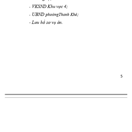
VKSND Khu vực 4;
-
UBND 
; 
ê
phườngThanh Kh
-
- 
Lưu hồ sơ vụ án.
5 