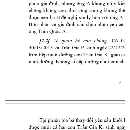
A 
phúc 
gia 
đình, 
nhưng 
ông 
không 
có 
ý 
kiến 
chồng 
không 
còn, 
đời 
sống 
c
hung 
không 
thể 
k
H 
A 
được nên 
bà 
đề 
nghị xin 
ly hô
n với 
ông 
là
Hôn 
nhân 
và 
gia 
đình 
cần 
c
hấp 
nhận 
y
êu 
cầu 
x
ông 
. 
Trần Quốc A
[2.2] 
Có 
02 
Về 
quan 
hệ 
con 
chung:
30/03/2015 và 
, sinh n
gày
 22/12/201
Trần Gia 
P
, 
giao 
con
trực 
t
iếp 
nuôi 
dưỡ
ng 
con 
Trần 
G
ia 
K
nuôi dưỡng. K
hông ai cấ
p dưỡng nuôi con 
chun
3 
Tại 
phiên 
tòa 
bà 
thay 
đổi 
yêu 
cầu 
khởi 
ki
, 
sinh 
ngày 
được 
nuôi 
cả 
hai 
con 
Trần 
Gia 
K