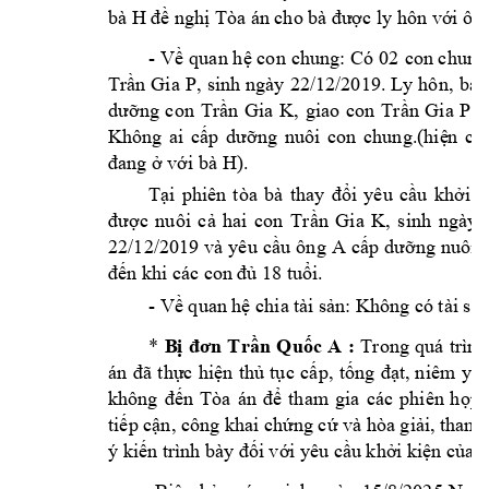
bà H 
đề nghị T
òa án cho bà 
được ly hôn với ôn
- 
Có 0
2 
con chung
Về 
quan h
ệ con 
chung: 
, 
sinh 
ngày 
22/12/2019. 
Ly 
hôn, 
bà 
Trần 
Gia 
P
, 
giao 
con 
c
dưỡng 
con 
Trần 
Gia 
K
Trần 
Gia 
P
Không 
ai 
cấp 
dưỡng 
nuôi 
con 
chung.(hiệ
n 
ch
H
).
đang ở với bà 
Tại 
phiên 
tòa 
bà 
thay 
đổi 
yêu 
cầu 
k
hởi 
k
, 
sinh 
ngày 
được 
nuôi 
cả 
hai 
con 
Trần 
Gia 
K
22/12/2019 
và 
yêu 
c
A 
ầu 
ông 
cấp
dưỡng nuôi 
đến khi các con 
đủ 18 tuổi.
- 
Về quan hệ chia 
tài sản: Khô
ng có tài sả
: 
* 
B
ị 
đơn 
Trần 
Quốc 
A
Trong 
quá 
trình
án 
đã 
t
hực 
hiệ
n 
thủ 
tục 
cấp, 
tốn
g 
đạt, 
n
iêm
yết
không 
đến 
Tòa 
á
n 
để 
tham
gia 
các 
phiên 
h
ọp 
tiếp cận, công khai chứng cứ và hòa giả
i, tham
ý kiến trình 
bày đối với y
êu cầu khởi ki
ện của b