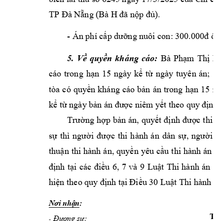
H 
TP Đà Nẵng (Bà 
đã nộp đủ).
- 
Án phí cấp 
dưỡng nuôi con: 3
00.000đ ôn
5. 
V
Bà 
ề 
quyền 
kháng 
cáo:
Phạm
Thị 
H
R
cáo 
trong 
hạn 
15 
ngày 
kể 
từ 
ngày 
tu
yên 
án; 
tòa 
có 
q
uyền 
kháng 
cáo 
bản 
án trong 
hạ
n 
15 
n
kể từ ngày bản á
n được niêm
 yết theo quy
 định
Trường 
hợp 
bản 
án, 
quyết 
định 
được 
thi 
h
sự 
thì 
người 
được 
thi 
hành 
án 
dân 
s
ự, 
người 
p
thuận 
thi 
hành 
án, 
quyền 
y
êu 
cầu 
thi 
hành 
án 
h
định 
tại 
các 
điều 
6, 
7 
và 
9 
Luật 
Thi 
h
ành 
án
d
hiện theo 
quy định tại
 Điều 30 Luật Th
i hành án
: 
Nơi nhận
TH
Đương sự;
-