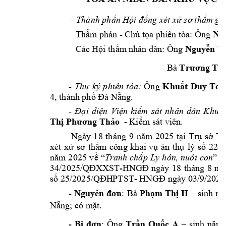
- 
Thành phần Hộ
i đồng xét xử sơ
 thẩm gồ
- 
ph
iên tòa: Ông 
Thẩm phán 
Chủ tọa 
Ng
Ông 
Các Hội thẩm
 nhân dân:
Nguyễn V
Bà 
Trương Thị
Ông 
- 
Thư 
ký 
phiê
n 
tòa:
Khuất 
Duy 
Toà
4, thành phố Đ
à Nẵng.
- 
Đại 
diện 
Viện 
k
iểm 
sát 
nhân 
dân 
Khu 
v
- 
Thị Phương Thả
o
Kiểm sát viên.
Ngày 
18 
tháng 
9 
n
ăm 
2025 
tại 
Trụ 
s
ở 
Tò
vụ 
án
thụ 
lý 
số 
222/
xét 
xử 
sơ 
thẩm 
côn
g 
khai
Tra
năm 
2025
về 
“
nh 
chấp 
Ly 
hôn, n
uôi 
con
” 
t
-
34/2025/QĐXX
ST
HNGĐ 
ngày 
18 
tháng 
8 
n
ă
- 
số 25/2025/QĐH
PTST
HNGĐ ngày
 03/9/2025
- 
: 
Bà 
Nguyên 
đơn
Phạm Thị H
–
sinh 
nă
Nẵng; có m
ặt.
- 
: 
Ông 
Bị 
đơn
Tr
ần 
Quốc 
A
–
sinh 
năm