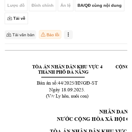
Lược đồ
Đính chính
Án lệ
BA/QĐ cùng nội dung
Tải về
Tải văn bản
Báo lỗi
TÒA ÁN NHÂN DÂN KHU VỰC 4
CỘNG 
THÀNH PHỐ ĐÀ NẴNG
-
ST
Bản án số:44/2025/HN
GĐ
Ngày 18.09.2025.
(V/v Ly hôn, nuôi con)
NHÂN DANH
NƯỚC CỘN
G HÒA XÃ HỘI C
TÒA ÁN N
HÂN DÂN KHU V
ỰC 4