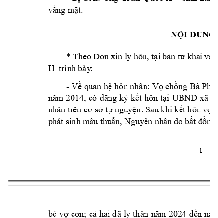
vắng m
ặt.
NỘI DUNG
* Theo Đơn xin ly hôn, tại bản tự kha
i và 
H
trình bày
: 
- 
Về 
quan 
hệ 
hôn nhân: 
Vợ chồng 
Bà 
Phạ
UBND 
xã 
V
năm 
20
14, 
c
ó 
đăng 
ký 
kết 
hôn 
tại 
nhân trên cơ sở 
tự nguyện. Sau khi kết hôn vợ 
phát sinh m
âu thuẫn, Nguyên nhân 
do bất đồng
1 
bê 
v
ợ 
co
n; 
cả 
hai 
đ
ã 
ly 
th
ân 
n
ăm 
2024 
đến 
nay