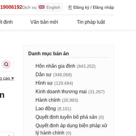
19006192
Dịch vụ
English
Đăng ký
/
Đăng nhập
t định
Văn bản mới
Tin pháp luật
Danh mục bản án
Hôn nhân gia đình
(843,252)
Dân sự
(348,068)
g cao
Hình sự
(129,684)
Kinh doanh thương mại
(31,267)
ân
Hành chính
(20,983)
Lao động
(8,101)
Quyết định tuyên bố phá sản
(0)
Quyết định áp dụng biện pháp xử
lý hành chính
(0)