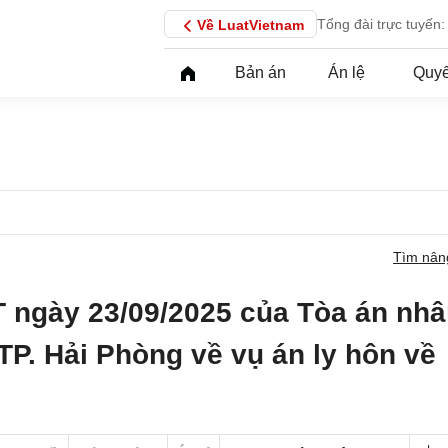
Tổng đài trực tuyến:
Về LuatVietnam
Bản án
Án lệ
Quyế
Tìm nân
 ngày 23/09/2025 của Tòa án nh
TP. Hải Phòng về vụ án ly hôn về