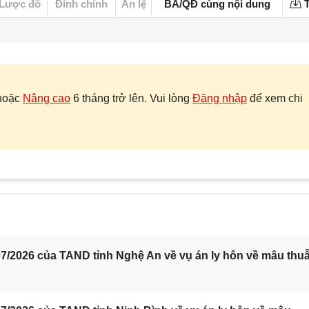
Lược đồ
Đính chính
Án lệ
BA/QĐ cùng nội dung
T
hoặc
Nâng cao
6 tháng trở lên. Vui lòng
Đăng nhập
để xem chi
7/2026 của TAND tỉnh Nghệ An về vụ án ly hôn về mâu thu