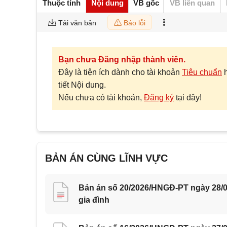
Thuộc tính
Nội dung
VB gốc
VB liên quan
Tải văn bản
Báo lỗi
Bạn chưa Đăng nhập thành viên.
Đây là tiện ích dành cho tài khoản
Tiêu chuẩn
tiết Nội dung.
Nếu chưa có tài khoản,
Đăng ký
tại đây!
BẢN ÁN CÙNG LĨNH VỰC
Bản án số 20/2026/HNGĐ-PT ngày 28/0
gia đình