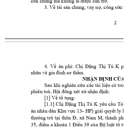
con chung m
à không ai được cản trở.
3. 
Về tài sản chu
ng, vay
 nợ, công sức: 
2 
K 
4. 
Về 
án 
phí: 
Chị 
Đặng 
Thị 
T
ú 
phả
nhân và gia 
đình sơ thẩm
.
NHẬN Đ
ỊNH CỦA 
Sau 
khi 
n
ghiê
n 
cứu 
các 
tài 
liệu 
có 
tron
phiên toà, Hộ
i đồng xét xử 
nhận định:
[1] Về tố tụng:
[1.1] 
K 
Chị 
Đặng 
Thị 
Tú 
yêu 
cầu 
Tòa 
- 
HP
) 
y 
hô
án 
nhân dân Khu 
vực 13
giải 
quyết l
thôn 
, 
xã 
Na
m 
M
thường 
trú
tại 
Đ
, 
thành 
phố 
35, 
điểm a 
khoản 
1 
Điều 
39 
của 
Bộ luật 
tố 
tụ