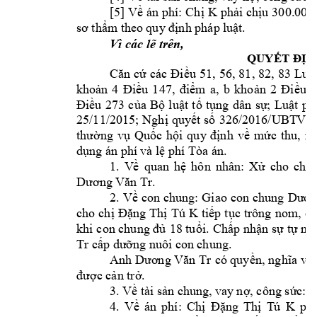
K 
[5] Về 
án phí:
 Chị 
phải chịu 
300.000 
sơ thẩm theo 
quy định pháp l
uật.
Vì các lẽ trên, 
QUYẾT 
Đ
ỊN
Căn 
cứ 
các 
Điều 
51, 
56, 
81, 
82, 
83 
Luật
a, 
khoản 
4 
Điều 
147, 
điểm 
b 
khoản 
2 
Điều 
2
Điều 
273 
của 
Bộ 
luật 
tố 
tụng 
dân 
sự; 
Luật 
p
h
25/11/2015; 
Nghị 
quy
ết 
s
ố 
326/2016/UBT
VQ
thường 
vụ 
Quốc 
hội 
qu
y 
định 
về 
mức 
thu, 
mi
dụng án phí 
và lệ phí Tòa án.
1. 
V
ề 
quan 
hệ 
hôn 
nhâ
n: 
Xử 
cho 
chị 
Tr
. 
Dương Văn 
2. 
Về 
con chung: 
Giao 
con 
chung 
Dươn
Tú 
K 
cho 
chị 
Đặng 
Thị
tiếp 
tục 
trông 
nom, 
c
khi 
con chung đủ 
18 tuổi
. 
Chấp nhận sự 
tự ng
Tr
cấp dưỡng nuôi co
n chung.
A
nh 
Tr
Dương Văn 
có quyền, n
ghĩa vụ
được cản trở.
3. Về tài sản ch
ung, vay
 nợ, công sức: 
K 
4. 
Về 
án 
phí: 
Chị 
Đặng 
Thị 
T
ú 
phả