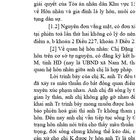
- 
giải 
quy
ết 
của 
Tòa 
án 
nhân 
dân 
Khu 
vực 
13
, 
nuôi 
con 
về 
Hôn 
nhân 
và 
gia 
đình 
là 
ly 
hôn
tụng dân sự.
[1.2] 
Nguyên đơn vắng mặt, có đơn xin 
tại 
phiên 
toà 
lần 
thứ 
hai 
không 
có 
lý 
do 
nên 
T
a, 
điểm 
b khoản 2 Đ
iều 227, khoản 3 Đ
iều 228
[2] 
Về 
q
uan 
hệ 
hôn 
nhân: 
Chị 
Đặn
g 
Th
hôn 
trên 
cơ 
sở 
tự 
nguyện, 
có 
đăng 
ký 
kết 
hôn
M
, 
HD
(nay
là 
UBND 
xã 
Nam
M
tỉnh 
, 
thàn
anh 
. 
quan hệ hôn n
hân giữa 
chị là hợp p
háp
K, 
anh
Tr
Lời 
t
rình 
bày 
của 
chị 
đều 
th
đã 
xảy 
ra 
mâu 
thuẫn 
do 
bất 
đồng 
quan 
điểm,
nh
au
. 
xuyên 
xúc 
phạm 
Anh 
chị 
đ
ã 
sống 
ly 
th
gian 
ly 
thân
, 
anh 
chị 
không 
gặp 
gỡ 
nhau 
để 
t
khai anh 
Tr
trình bày 
m
ong 
muốn được hoà 
gi
Tr
không 
tham 
gi
báo 
phiên 
hoà 
giải 
thì 
anh 
hôn. 
Đến 
nay 
anh 
chị 
vẫn
tiếp 
tục 
sống 
ly 
thâ
trạng hôn nhân nói trên cho thấy 
m
âu th
uẫ
n v
trọng, 
đời 
sống 
chung 
không 
thể 
k
éo 
dài, 
mụ
K 
Tr
cần 
xử 
cho 
chị 
đ
ược 
ly 
hôn 
anh 
là 
phù 