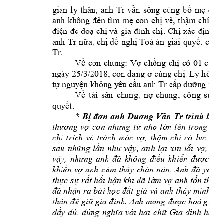
gian 
ly 
thân, 
anh 
Tr
vẫn 
sống 
cùng 
bố 
mẹ 
đẻ
anh 
không 
đến 
tìm 
m
ẹ 
con 
chị 
về, 
thậm 
chí 
a
. 
điện 
đe 
doạ 
chị
và 
gia 
đình 
chị
Chị 
xác 
định 
anh 
Tr
nữa, 
chị 
đề 
nghị 
Toà 
án 
giải 
quyết 
cho
Tr
. 
có 
01 
con
Về 
con 
chung: 
Vợ 
chồng 
chị
ngày 
25/3/201
8, 
con 
đang 
ở 
cùng 
chị. 
Ly 
h
ôn,
Tr
tự nguyện không y
êu cầu anh 
cấp dưỡng nu
Về 
tài 
s
ản 
ch
ung, 
nợ 
chung, 
công 
sức
. 
quyết
* 
B
Tr
tr
ình 
bà
ị 
đơn 
anh 
Dương 
Văn 
thương
vợ 
con 
nhưng 
từ 
nhỏ 
l
ớn 
lên 
trong 
m
chỉ 
trích 
và 
trách 
móc 
vợ, 
thậm 
chí 
có
lúc 
a
sau 
những 
lần 
như 
vậy, 
anh 
lại 
xin 
lỗi 
vợ, 
vì
vậy, 
nhưng 
anh 
đã 
k
hông 
điề
u 
khiển 
được 
c
khiến 
vợ 
anh 
cảm 
thấy 
chán 
nản. 
Anh 
đã 
yêu
thực 
sự 
rất 
hối 
hận 
khi 
đã 
làm 
vợ 
anh 
tổn 
thư
đã 
nhận ra 
bài học đắt
 giá 
và anh 
thấy mình 
thân 
để 
giữ 
gia đ
ình. Anh 
mong 
được 
hoà g
iả
đầy 
đủ, 
đúng 
nghĩa 
vớ
i 
hai 
chữ 
Gia 
đình 
hạn