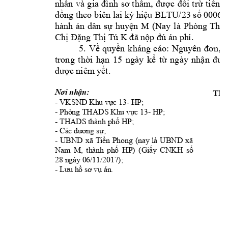
nhân 
và 
gia 
đình 
sơ 
thẩm, 
được 
đối 
t
rừ 
t
iền 
t
000
69
đồng theo 
biên lai 
ký hiệu 
BLTU/23 
số 
M 
hành 
án 
dân 
sự 
huyện 
(Nay 
là 
Phòng 
Thi 
K 
Chị Đặng Thị T
ú 
đã nộp đủ án ph
í.
5. 
Về 
quyền 
kháng 
cáo:
Nguyên 
đơn, 
b
trong 
thời 
hạn 
15 
ngày 
kể 
từ 
ng
ày 
nhận 
đượ
được niêm
 yết.
Nơi nhận:
TM.
- VKSND 
- 
HP
; 
Khu vực 13
T
- 
- 
HP
; 
Phòng THADS Khu vực 13
- THA
DS
HP
; 
thành phố 
- 
Các đương sự; 
- 
UBND 
xã 
Tiền 
Phong 
(nay 
là 
UBND 
x
ã 
Nam 
M
HP
) 
, 
thành 
phố
(Giấy 
CNKH 
số 
28 ngày 06/11/2017
);
- 
Lưu hồ sơ vụ án.