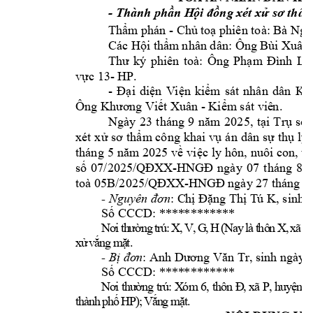
- T
hành phần H
ội đồng xét xử sơ
thẩ
- 
Thẩm
 phán 
Chủ 
toạ phiên toà: Bà N
gu
Các Hội thẩm
 nhân dân:
Ông Bùi Xuân
Thư 
ký 
phiên 
toà: 
Ông 
Phạm 
Đình 
Lâ
- 
HP
. 
vực 13
- 
Đại 
diện 
V
iện 
kiểm
sát 
nhân 
dân 
Kh
 - 
Ông Khương V
iết Xuân
Kiểm sát viê
n.
Ngày 
23
5
tháng 
9 
năm 
202
, 
tại 
Trụ 
sở 
xét 
xử 
sơ 
thẩm
công 
khai 
vụ 
án 
dân 
sự 
thụ 
lý 
tháng 
5 
5 
năm
202
về 
việc 
ly hôn, 
nuôi 
con, th
07
/2025
-
07
số 
/QĐXX
HNGĐ
ngày 
tháng 
8 
toà 05B/2025
-
27 
/QĐ
XX
HNGĐ ngày
tháng 8
 K,
sinh 
- 
Nguyên đơn
: C
hị Đặng Thị T
ú
Số CCCD: ****
********
X
, 
V
, 
G
, 
H
(
N
a
y
l
à
t
h
ô
n
X
, 
x
ã
B
N
ơ
i
t
h
ư
ờ
n
g
t
r
ú
:
x
ử
v
ắ
n
g
m
ặ
t
.
Tr
, sinh ngày
 
- 
Bị đơn
: Anh D
ương Văn 
: ****
******** 
Số CCCD
X
ó
m
6
,
t
h
ô
n
,
x
ã
 P
N
ơ
i
 t
h
ư
ờ
n
g
t
r
ú
:
Đ
,
 h
u
y
ệ
n
HP
t
h
à
n
h
p
h
ố
)
;
V
ắ
n
g
m
ặ
t
.