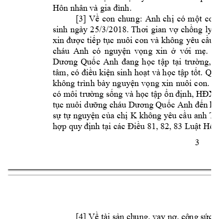
Hôn nhân 
và gia đình.
[3] 
Về 
con 
chung: 
Anh 
chị 
có 
một 
con
sinh 
ngày 
2
5/3/2018
. 
Thơi 
gian 
vợ 
chồng 
ly 
t
xin 
được 
tiếp 
tục 
nuôi 
con 
và 
không 
yêu 
cầu 
cháu 
Anh 
c
ó 
nguyện 
vọng 
xin 
ở 
với 
m
ẹ. 
T
Dương 
Quốc 
Anh 
đang 
học 
tập 
tại 
trường, 
đ
tâm, 
có 
điều kiện sinh 
hoạt và học 
tập tốt. 
Quá
không 
t
rình 
bày 
nguyện 
vọng 
xin
nuôi 
con. 
D
có 
m
ôi 
trường sống và 
học tập ổ
n định, 
HĐXX
tục nuôi 
dưỡng cháu 
Dương Quốc 
Anh
đến kh
K 
Tr
sự 
tự 
nguyện 
của 
chị 
không 
yêu 
cầu 
anh 
hợp quy
 định tại các Điều 81, 
82, 83 Luật Hôn
3 
[4] 
Về tài sản ch
ung, vay nợ, cô
ng sức: