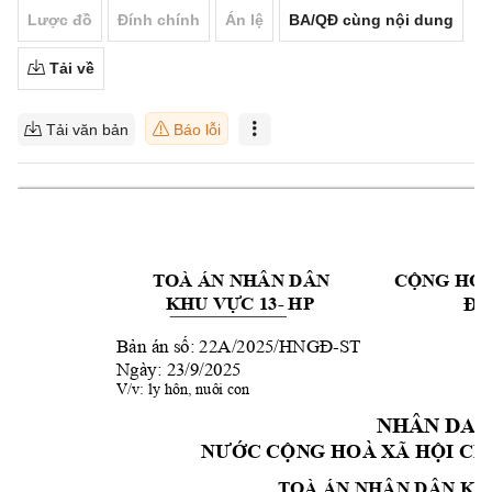
Lược đồ
Đính chính
Án lệ
BA/QĐ cùng nội dung
Tải về
Tải văn bản
Báo lỗi
TOÀ ÁN NHÂN DÂ
N 
CỘNG HOÀ
- 
HP
Độc
KHU VỰC 13
: 
22A
/20
25
-
ST
Bản án số
/HNGĐ
Ngày: 23/9/2025 
V/v
: 
ly hôn, nuô
i con
NHÂN DAN
N
ƯỚC CỘN
G HOÀ XÃ HỘI CH
TOÀ ÁN NHÂN DÂ
N 
KH