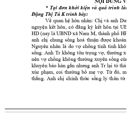
NỘI DUNG V
Ụ
* 
Tại 
đ
ơn 
k
hởi 
kiện
và 
quá 
trình 
làm 
K 
trình bày: 
Đặng Thị Tú 
Về 
quan 
hệ 
hôn 
nhân: 
Chị 
và 
anh 
Dươn
nguyện 
k
ết 
hôn
, 
có 
đ
ăng 
ký 
kết 
h
ôn 
tại 
UBN
HD
 (nay là UBN
D xã Nam M
HP
)
, thành phố 
anh 
ch
ị 
chun
g 
sống 
hoà 
thuận 
đ
ược 
khoảng 
Nguyên 
n
hân 
là 
do 
vợ 
chồng 
tính 
tình 
không
Anh 
Tr
sống. 
không 
tôn 
trọng 
vợ, 
thường 
xu
n
ên 
vợ 
chồng 
k
hông 
thường 
xuyên 
sống 
cùng
anh 
Tr
khuyên 
bảo 
hàn 
gắn 
n
hưng 
lại 
tỏ 
thái 
. 
xúc 
phạm, 
coi 
thường 
bố 
m
ẹ 
vợ
Từ 
đó, 
mâu
thẳng. 
Anh 
chị 
chính 
thức 
số
ng 
ly 
thân 
từ 
t