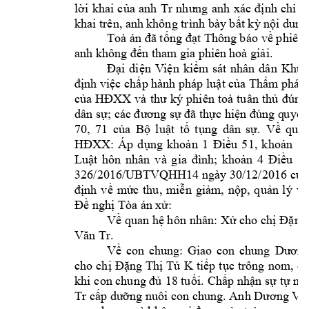
Tr
lời 
khai 
của 
anh 
nhưng 
anh 
xác 
định 
chỉ 
n
khai trên, an
h k
hông trình bày bất kỳ
 nội dung
Toà án đã tống 
đạt Thôn
g b
áo về phiên 
anh không đến t
ham gia phiên 
hoà giải. 
Đại 
diện 
V
iện 
kiểm 
sát 
nhân 
dân 
Khu 
định việc chấp hành pháp
luật của Thẩm phán 
của 
HĐXX 
và 
th
ư 
ký 
phiên 
toà 
tuân 
thủ 
đúng
; 
dân sự
các đương sự đã thực hiện đúng q
uyền
70, 
71
của 
Bộ 
luật 
tố 
tụng 
dân 
sự. 
Về 
quan
HĐXX: 
Áp 
d
ụng 
khoản 
1
Điều 
51, 
khoản 
1
Luật 
hôn 
nhân 
v
à 
g
ia 
đình; 
khoản 
4 
Đ
iều 
14
326/2016/UBTV
QHH14 
ngày 30/12/2016 
của
định 
về 
mứ
c 
thu,
m
iễn 
giảm, 
nộp, 
quản 
lý 
và
Đề nghị Tòa án 
xử:
Về quan hệ h
ôn nhân: Xử cho chị 
Đặng
Tr
. 
Văn 
Về 
con 
chung: 
Giao 
con 
chung 
Dư
ơng
K 
t
cho 
chị 
Đặng 
Thị 
Tú 
iếp 
tục 
trông 
nom, 
c
khi 
con chung đủ 
18 tuổi
. 
Chấp nhận sự 
tự ng
Tr
 Anh 
cấp dưỡng nuôi con chung.
Dương Vă