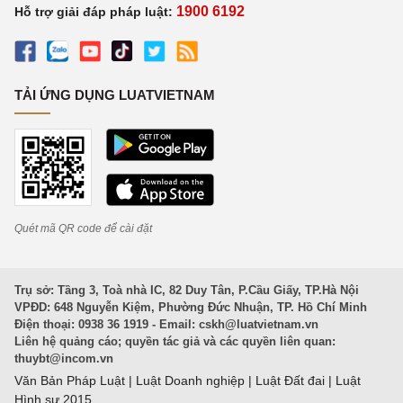
1900 6192
Hỗ trợ giải đáp pháp luật:
TẢI ỨNG DỤNG LUATVIETNAM
Quét mã QR code để cài đặt
Trụ sở: Tầng 3, Toà nhà IC, 82 Duy Tân, P.Cầu Giấy, TP.Hà Nội
VPĐD: 648 Nguyễn Kiệm, Phường Đức Nhuận, TP. Hồ Chí Minh
Điện thoại: 0938 36 1919 - Email:
cskh@luatvietnam.vn
Liên hệ quảng cáo; quyền tác giả và các quyền liên quan:
thuybt@incom.vn
Văn Bản Pháp Luật
|
Luật Doanh nghiệp
|
Luật Đất đai
|
Luật
Hình sự 2015