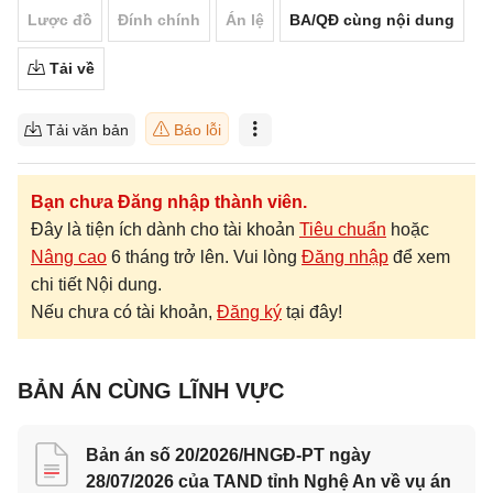
Lược đồ
Đính chính
Án lệ
BA/QĐ cùng nội dung
Tải về
Tải văn bản
Báo lỗi
Bạn chưa Đăng nhập thành viên.
Đây là tiện ích dành cho tài khoản
Tiêu chuẩn
hoặc
Nâng cao
6 tháng trở lên. Vui lòng
Đăng nhập
để xem
chi tiết Nội dung.
Nếu chưa có tài khoản,
Đăng ký
tại đây!
BẢN ÁN CÙNG LĨNH VỰC
Bản án số 20/2026/HNGĐ-PT ngày
28/07/2026 của TAND tỉnh Nghệ An về vụ án