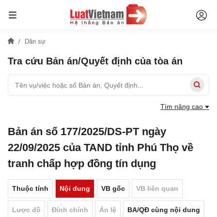
Dân sự
Tra cứu Bản án/Quyết định của tòa án
Tìm nâng cao
Bản án số 177/2025/DS-PT ngày
22/09/2025 của TAND tỉnh Phú Thọ về
tranh chấp hợp đồng tín dụng
Thuộc tính
Nội dung
VB gốc
VB liên quan
Lược đồ
Đính chính
Án lệ
BA/QĐ cùng nội dung