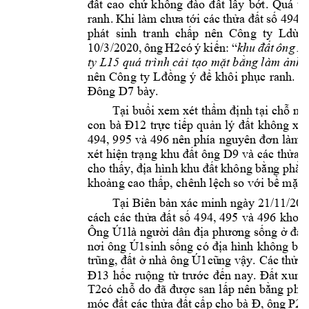
đất 
cao
chứ
k
hông 
đào 
đ
ất 
lấy 
bớt. 
Quá 
tr
ranh. 
Khi 
làm 
chưa 
tới các 
thửa đất 
số 494, 
phát  sinh  tranh 
chấp  nê
n  Công  ty 
Ldừng
khu 
đất 
ông 
H
10/3/2020, 
ông 
H2có
ý 
kiến: 
“
ty L15
quá trình cải 
tạo mặt bằng làm 
ả
nh 
nên 
Công 
ty 
L
đồng 
ý 
để 
khôi 
phục 
ranh. 
C
Đông D7
 bày.  
Tại buổi xem xét thẩm định t
ại chỗ ng
con 
bà 
Đ12
trực 
tiếp 
quản 
lý 
đất 
không 
x
ác
494, 995 
và 
496 
nên phía 
nguyên đơn 
làm 
xét hiện trạng 
khu đất ông 
D9
và 
các thửa đ
cho thấy, 
địa hình 
khu đất 
không bằn
g phẳn
khoảng cao t
hấp, chênh lệc
h so với bề mặt 
Tại Biên bả
n xác minh ngày 
21/11/202
cách 
các 
thửa 
đất 
số 
494, 
495 
và 
496 
khoản
Ông Ú1là người 
dân địa phươn
g sống ở
đâ
y
nơi 
ông 
Ú1sinh 
sống 
có 
địa 
hình 
không 
bằn
trũng, đất ở n
hà ông Ú1cũ
ng vậy. Các t
hửa 
Đ13
h
ốc 
ruộng 
từ
trước 
đến 
nay. 
Đ
ất 
xung
T2có 
chỗ 
do 
đ
ã 
đư
ợc s
an 
lấp 
nên b
ằng 
phẳn
mó
c đất các thửa đất 
cấp cho bà Đ
, ô
ng 
P2