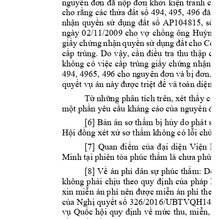
nguyên 
đơn 
đã 
nộp 
đơn 
khởi
kiện 
tranh 
chấ
cho rằng các thử
a đất số
494, 495, 
496 đ
ã 
đ
nhận 
quyền 
sử 
dụng 
đất 
số 
AP104815, 
số 
ngày 
02/11/2009 
cho 
vợ 
chồng 
ông 
Huỳnh 
giấy 
ch
ứng 
nhận 
quyền 
sử 
dụng 
đất 
cho 
Cô
n
cấp 
trùng. 
Do 
v
ậy, 
cần 
điều 
t
ra 
thu 
thập 
ch
không 
có 
việc cấp
trùng giấy 
chứng 
nhận 
q
494, 
4965, 49
6 ch
o n
guyên 
đơn 
và 
b
ị
đơn. 
Đ
quyết vụ
án này 
được triệt
để và to
àn diện.
Từ những phân tích trên, xét thấ
y có 
một phần yêu cầ
u kháng cáo 
của nguyên đơ
[6] Bản án sơ th
ẩm bị hủy do phát sin
Hộ
i đồng 
xét xử
sơ thẩm k
hông có lỗi chủ 
q
[7
] 
Quan 
đi
ểm 
của 
đại 
diện 
Viện 
ki
Minh tại p
hiên tòa phúc thẩm 
là chưa phù h
[8] 
Về 
án 
p
hí d
ân 
sự 
phúc 
thẩm: 
Do 
không 
p
hải 
chịu 
theo 
quy 
đ
ịnh 
của 
pháp 
lu
xin mi
ễn 
án phí
 nên đư
ợ
c mi
ễn 
án phí 
theo
c
ủ
a 
Nghị quyết số 
326/2016/UB
TVQH14, n
vụ 
Quốc 
hội 
quy 
định 
về 
mức 
thu, 
miễn, 
g