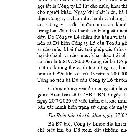
g
ọ
i t
ắ
t là 
Công 
ty 
L2 
lút đ
ào m
úc, 
khai 
thác 
cho 
ngườ
i 
khác. 
Ngay 
khi 
phát 
hi
ệ
n, 
b
à 
Đ3
di
ệ
n 
Công 
ty 
Lch
ấ
m 
d
ứt 
hành 
vi 
nhưng 
họ
c
ủ
a 
Công ty 
L3 
đấ
t 
b
ị
đào, múc 
sâu kho
ả
ng
tr
ạng 
ban 
đ
ầ
u, 
tr
ở
thành 
ao 
trũng 
s
âu 
nên 
b
đây. 
Do 
Công 
ty 
L4 
ch
ấ
m 
d
ứ
t 
hành 
vi 
t
rái 
ph
nên bà 
Đ4
ki
ệ
n 
C
ông 
ty L5 c
ầ
u T
òa 
án 
giải 
vi đào múc, k
hai thác trái phép các th
ửa đấ
t
h
ại 
do 
hành 
vi 
đào 
múc, 
khai 
thác 
trái 
phép
s
ố
ti
ền 
là 
6.819.780.000 
đồng
 đ
ể
bà 
Đ5
ph
m
ấ
t 
do 
không 
th
ể
canh 
tác 
tr
ồ
ng 
lúa, 
hoa 
m
t
ạm 
tính đ
ế
n khi 
xét 
x
ử
05 
năm 
x 200.000.
T
ổ
ng s
ố
ti
ề
n bà 
Đ6
 c
ầ
u 
C
ông ty L6 
thư
ờng 
Chứng 
cứ
nguyên đơn 
cung 
cấp
 là 
các
gồm: 
Biên 
bản 
số
01/BB-
UBND 
ngày 
10/3
ngày 20/
7/2020 v
ề việc 
thẩm t
ra, xác 
minh
 
bản xác minh 
hiện trạng 
sử dụng đất ngày 3
Tại Biên bản 
lấy lờ
i khai ngày 27/02
/2
Bà 
Đ7
biết 
Công 
ty 
Lmóc 
đ
ất 
khi 
n
ào
chỉ 
biết 
khi 
bà 
Đ8
xem 
đất 
(không 
nhớ 