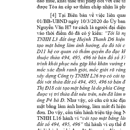
đào 
múc, 
khai 
thác 
trái 
phép 
đ
ối 
với cá
c 
thử
đư
ợc Tòa á
n cấp sơ thẩm chấ
p nhận là ph
ù 
[4] 
T
ại 
Biên 
bản 
về 
v
iệc 
liên 
quan 
01/BB-UBND ngày 
10/3/2020 
do 
Ủy 
ban 
n
Nguyễn Văn 
H7
tư cách 
là người 
đại diện t
“Tôi 
là 
ngư
vào 
thời 
điểm 
đó 
đã 
có 
ý 
kiến: 
TNHH 
L3
đất 
ông 
Huỳnh 
Thanh 
D6
hiện 
t
tạo 
mặt 
bằng 
làm 
ảnh 
hưởng, 
do
đó 
t
ôi 
cũn
D11 
hệ
cơ 
quan 
có 
th
ẩm 
quyền 
đ
o 
đạc 
khôi
thuộc 
thửa 
494, 
495, 
496 
tờ 
bả
n 
đồ 
số
37 
t
trình khôi phục nế
u gặp khó khăn vướng mắ
mố
c 
xác 
định 
ranh 
giới, 
mốc 
g
iới 
rõ 
ràng 
t
xây 
dự
ng 
Công ty 
TNHH 
L26 
trọ 
có c
ải 
tạo 
đối vớ
i thửa 
đất 
số 
494, 
495, 
496 
tờ b
ản đồ 
Th
ị
Đ18
cải 
tạo 
mặt 
bằng 
là 
do 
p
hía 
Công 
ty
đư
ợc 
vị t
rí 
thửa 
đ
ất 
nêu trê
n, 
nên 
đã là
m 
mất
ông 
P4
bà 
Đ
. 
Như 
vậy, 
có 
căn 
cứ 
x
ác 
đ
ịnh 
mặt bằng làm ảnh hưởng, làm mất đi hiện tr
đơn. Do 
v
ậy, 
cần 
tiến 
hành 
triệu 
tập 
ông Ng
cải
tạo 
mặt 
bằng 
làm
TNHH 
L16 
hành 
vi 
“
đất số 
494, 495, 496” 
thì hành 
vi cụ thể
đó 