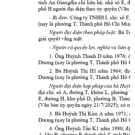
tỉnh 
An
Giangđịa 
chỉ 
liên 
hệ; 
nhà 
số 
E, 
đ
ư
phố H
ngườ
i đạ
i d
iện 
theo ủ
y q
uyền (Vă
n b
- 
Bị
đơn: 
Cô
ng ty 
TNHH 
L 
chỉ: số F, 
ấ
(nay là phườn
g T, Thành phố 
Hồ Chí Minh
Người 
đại 
diện 
t
heo 
pháp 
luật:
Bà 
Trần
giải quyết vắ
ng mặt. 
- 
Người có quyền 
lợi, nghĩa v
ụ liên qu
1. 
Ông 
Huỳnh 
Thanh 
D
năm 
1976; 
đ
ịa
Dương (nay là 
phường T, 
Thành phố Hồ C
h
2. 
Bà 
Huỳnh 
Thị 
H1
n
ăm 
1964; 
địa 
Dương (nay là 
phường T, 
Thành phố Hồ C
h
Người 
đại 
diện 
hợ
p 
pháp 
c
ủa 
bà 
Huỳnh
địa 
chỉ: số 
A, đường T, 
khóm 
L, phường T, 
E, 
đường 
H
, 
khu 
phố 
D, 
phường 
B, 
Thành 
(Văn bản ủy 
quyền ngày 21/7
/2025); có m
ặt
3. 
Bà 
Huỳnh 
Thị Kim 
A
năm 1971; 
đị
Dương (nay là 
phường T, 
Thành phố Hồ C
h
4. 
Ô
ng 
Huỳnh 
Tấn 
K1
năm 
1980; 
đ
ịa 
A, 
khu 
B, 
phường 
P, 
thà
nh 
phố 
T, 
tỉnh 
Bình