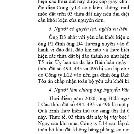
hiện 
các 
thửa 
đất 
này 
đ
ược 
cấp 
giấy 
chứng
đại 
diện 
C
ông 
ty 
L4
có 
ý k
iến, 
không tra
nh 
móc 
đất 
trên 
03 
thử
a 
đất 
này 
n
ên
đ
ại 
diện 
cầu khởi kiện c
ủa nguyên
đơn.
3. 
Người có quyề
n lợi, ng
hĩa vụ liên q
Ông 
D3
n
hất với yêu 
cầu khởi kiện c
ủ
ông 
P1
đ
ình 
ông 
D4
thư
ờng 
xuyên 
vào 
đ
ất
hành 
vi 
đào 
đất, 
đào 
khi 
nào 
và 
th
ực 
hiện 
hi
ện 
các 
thửa 
đất 
bị
đào t
hành 
ao 
như 
hiện t
T5
n
ên 
Ủy 
ban 
xã 
đ
ã 
lập
Biên 
bản 
ngày 
10
thử
a 
đất 
số 
494, 
495 
và 496 
bị 
san 
lấp 
có 
xà 
do 
Công t
y L12 
vào nên gia đình ông 
Dkhôn
Tòa án chấp nhậ
n toàn bộ yêu cầ
u khởi 
kiện
4. 
Người làm chứng 
ô
ng 
N
guyễn Văn 
Thời 
điểm 
năm 
2020, 
ông 
H2là 
người
LCác 
thửa 
đất 
số 
494, 
495 
và 
496
l
à 
một 
p
h
Quá 
t
rình 
thực 
h
iện 
thủ 
tục 
sang 
tên 
thì 
Cô
này. 
Thực 
tế, 03
 thử
a đ
ất 
này 
bị 
vây bọc 
bở
Ngay sau khi mua, Công ty L14 
s
an lấp đất
toàn bộ
khu đ
ất không bằng phẳng, có 
nơi đ