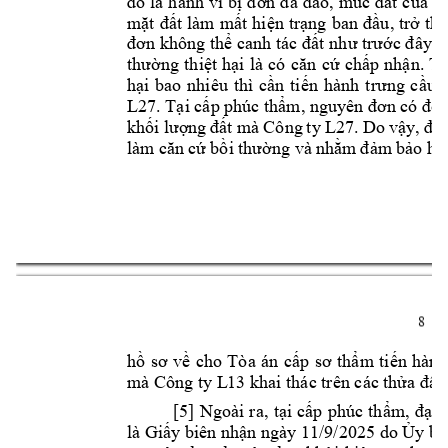
đó 
là 
hành 
vi 
bị
đơn 
đ
ã 
đào, 
múc 
đất 
của 
n
mặ
t 
đất 
làm 
mất 
hiện 
trạng
ban đ
ầu, 
trở 
thà
đơn không thể
canh tác đất
 như trước đây
n
thư
ờn
g 
thiệt 
hại 
là 
có 
căn 
cứ 
chấp 
nhận. 
T
hại 
bao 
nhiêu 
thì 
cần 
ti
ến 
hành 
t
rưng 
c
ầu 
L27
. Tại cấp phúc 
thẩm, nguyên đơn có đơn
khối 
lượng 
đất m
à 
Công 
ty 
L27
. 
Do 
vậy, 
để
làm că
n 
cứ 
bồi t
hường và 
nhằm 
đ
ảm 
b
ảo 
hai
8 
hồ
sơ 
về 
cho 
Tòa 
án 
cấ
p 
sơ 
thẩm 
tiến 
hành
mà 
Công ty L
13 
khai thác trên các t
hửa đất 
[5] 
Ngoài 
ra, 
tại 
cấp 
phúc 
thẩm, 
đại 
là Giấy biên nhận ngày 11/9/2025 do Ủy b