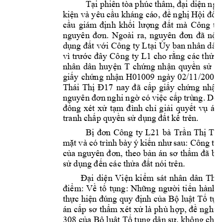
Tại 
phiên 
tòa 
phúc 
th
ẩm,
đại 
diện 
ngu
kiện 
và yêu cầ
u khá
ng cá
o, đề nghị 
Hội đồn
c
ầu 
giám 
định 
khối 
lượng 
đ
ất 
mà 
Công 
ty
nguyên 
đơn
. 
Ngoài 
ra, 
nguyên 
đơn 
đã 
nộp
dụ
ng đất với Công ty L
tại Ủy ban nhân dâ
vì 
trước 
đây 
Công 
ty L1
cho 
rằng 
các t
hửa 
nhân 
dân 
huyện 
T
chứng 
nh
ận 
quyền 
sử 
d
giấy 
chứng 
nhận 
H01009 
ngày 
02/11/2009 
Thái 
Th
ị
Đ17
nay 
đ
ã 
cấp 
giấy 
chứng 
nhận
nguyên 
đơn 
nghi ngờ 
có 
việc 
cấp 
trù
ng. 
Do 
đồng 
xét 
xử 
tạ
m 
đình 
chỉ 
giải 
quyết 
vụ
án 
tranh chấp qu
yền sử dụng đất kể trê
n.
Bị
đơn 
Công 
ty 
L21
bà 
Tr
ầ
n 
Th
ị
T3
mặt 
v
à 
c
ó 
trình 
bày 
ý 
kiến 
như 
sau: 
C
ông 
ty
củ
a nguyên đ
ơn, theo b
ản án 
sơ thẩm 
đã bá
sử dụng đến các t
hửa đất nói 
trên.
Đại 
diện 
Vi
ện 
kiểm 
sát 
n
hân 
dân 
Thà
đi
ểm: 
Về 
tố 
tụng: 
Những 
người 
tiến 
hành 
thực hiện đúng quy định 
của Bộ luật Tố tụn
án 
cấp sơ 
thẩm x
ét xử là 
phù h
ợp
, đề n
ghị 
308 của Bộ luật Tố tụng dân sự, không chấ