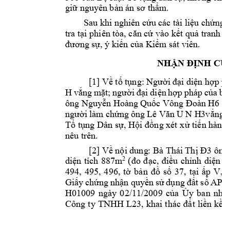
giữ nguyên 
bản án sơ thẩm.
Sau khi ng
hiên cứu c
ác tài liệ
u chứng 
tra tại phiên t
òa, căn cứ vào kết quả tran
h tụ
đương sự, ý kiế
n của Kiểm sát viê
n.
NHẬN ĐỊNH CỦ
[1] Về 
tố tụng: 
Người 
đại diện 
hợp 
ph
H 
vắng 
mặt; 
người 
đ
ại 
d
iện 
hợp 
p
háp 
của 
bị
ông 
Nguyễn 
Hoàng 
Quốc V
ông Đoàn 
H6
T1
ngư
ời 
làm chứ
ng 
ôn
g 
Lê 
Văn 
U
N 
H3v
ắng 
m
Tố tụng D
ân sự, Hội 
đồng xét x
ử tiến hành 
nêu trên. 
[2] Về 
nội dung
: Bà Thái 
Thị Đ
3
 ông
2
diện 
tích 
887m
(đo 
đ
ạc, 
điều 
chỉnh 
diện 
tí
494, 
495, 
4
96, 
tờ 
bả
n 
đồ 
số 
37, 
tại 
ấp 
V, 
Gi
ấy 
chứng 
nhận 
quyền 
sử 
dụn
g 
đất 
số 
AP10
H01009 
ngày 
02/11/2009 
của 
Ủy 
ban 
nhân
Công 
ty 
TNHH 
L23
, 
khai 
thác 
đất 
liền 
kề 