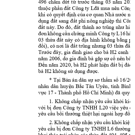
496 
chấm 
dứt 
từ
trước 
tháng 
03
năm 
2
020
thuộc phần 
đất Công 
ty Lđ
ã m
ua nên Cô
ng 
khi c
ó 
quyết 
định 
của 
cơ quan 
N
hà 
nước 
ngà
dụ
ng đất sang đ
ất phi nông nghiệp thì 
Côn
g
đất 
này. 
Do 
đó, đ
ất 
thành 
ao 
trũng 
như 
hiện
đơn 
không 
cần 
ch
ứ
ng 
minh 
Công 
ty 
L
16 
hàn
03 
thửa 
đất 
này 
có 
địa 
hình 
không 
b
ằng 
ph
đồi), có nơi là 
đất trũng nhưng 03
 thửa đất
Trước đây, gia đ
ình giao cho bà 
H2
canh tá
năm 
2006, 
do 
gia đình 
bà 
gặp 
sự cố 
nên 
bà 
Đến 
năm 2020, 
bà 
H2
phát 
hiện 
đất b
ị
đào 
bà 
H2
không sử dụng được. 
* Tại Bản án dân sự
sơ thẩm số 16/20
nhân 
dân 
huyện 
Bắc 
Tân 
Uyên, 
tỉnh 
Bình 
vực 17 
- 
Thàn
h phố Hồ Chí Mi
nh) đã quyết
1. 
Không 
chấp nh
ận yêu 
cầu 
khởi 
kiện
với 
bị
đơn 
Công 
ty 
TNHH 
L20 
việc 
yêu 
cầ
yêu cầu bồi thườn
g thiệt hạ
i ngoài hợp đ
ồn
2. 
K
hông 
chấp 
nhậ
n 
yêu 
cầu 
khở
i 
kiện 
yêu cầu bị
đơn 
Công ty TNHH L6 
thường th
khai thác trái p
hép các th
ửa đất 494, 
495 và