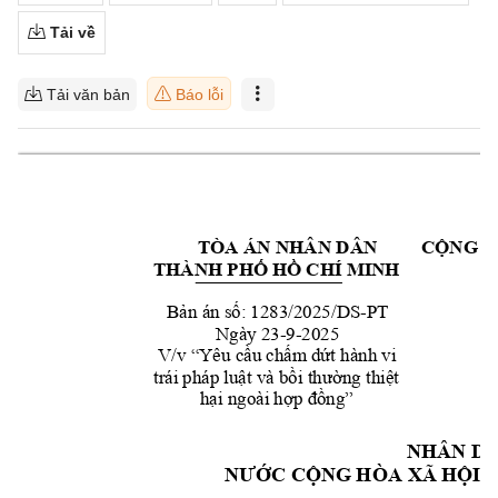
Tải về
Tải văn bản
Báo lỗi
TÒA ÁN NHÂN DÂ
N 
CỘNG H
THÀNH PHỐ HỒ C
HÍ MINH
Bản án số: 1283/2025/
DS
-
PT
Ngày 23
-9-2025
V/v “Yêu cầu chấm dứt hành vi 
trái pháp luật và bồ
i
 thường thiệt 
hại ngoài hợp đồng”
NHÂN D
NƯ
ỚC CỘN
G HÒA XÃ HỘ
I 