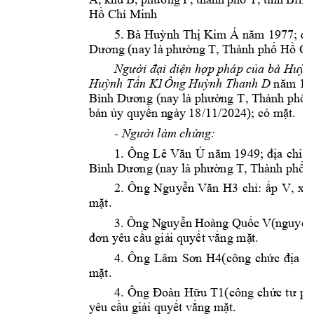
Hồ Chí Minh
5. Bà 
Huỳnh 
Thị Kim 
Á
năm 
1977; đị
Dương (nay là 
phường T, 
Thành phố Hồ C
h
Người đại diện hợp pháp của bà Huỳn
Huỳnh Tấn K
1Ông Huỳ
nh Thanh D
năm 197
Bình Dương 
(nay là phường T
, Thành phố 
b
ản ủy quyền n
gày 18/11/202
4); có mặt. 
- 
Người làm chứ
ng:
1. 
Ô
ng 
Lê 
Văn 
Ú
năm 
1
949; 
địa 
chỉ: 
Bình Dương (
nay là phường 
T, Thành 
phố 
2. 
Ông 
Nguyễn 
Văn 
H3
chỉ: 
ấp 
V, 
x
ã 
mặt.
3. 
Ông N
guyễn 
Hoàng 
Quốc 
V(nguyên
đơn yêu cầu giả
i quyết vắng mặ
t. 
4. 
Ông
Lâm 
Sơn 
H4
(
công 
chức 
địa 
c
mặt.
4
. 
Ô
ng 
Đoàn 
Hữ
u 
T1
(công 
chức 
tư 
ph
yêu c
ầu giải qu
yết vắng m
ặt. 