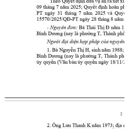
Theo 
Qu
yết 
định 
đưa 
v
ụ 
án 
ra 
xét 
x
ử 
p
09 tháng 7 
năm 2025; Quyết 
định hoãn phi
PT 
ngày 
31 
tháng 
7 
năm 
2025 
và 
Quyết 
15570
/2025/Q
Đ
-PT ngày 28 tháng 
8 
năm 20
- 
Nguyên đ
ơn: 
Bà 
T
hái 
Thị Đ
năm 194
Bình Dương (
nay là phường 
T, Thành 
phố 
Người đại diện 
hợp pháp c
ủa nguyên đ
1. 
Bà N
guyễn 
Thị 
H, 
sinh 
năm 
1988; 
đ
Bình 
Dương 
(n
ay 
là 
phường 
T, 
Thành 
phố 
ủy quyền (Vă
n bản ủy quyền ngày 1
8/11/20
2 
2. Ông 
Lưu Tha
nh K
năm 1973; 
địa ch