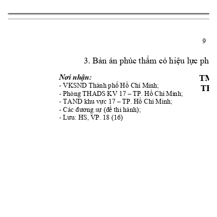
9 
3. Bản án phúc 
thẩm có hiệu lực 
pháp
Nơi nhận:       
TM.
- 
VKSN
D Thành phố Hồ Chí Minh
;
TH
- Phòng THAD
S KV 17 
–
TP. Hồ Chí 
M
inh; 
- 
TAND
 khu vực 17 –
TP. Hồ Chí Minh
;
- 
Các đương sự
(đ
ề thi hành);
- 
Lưu: HS, VP. 18 (
1
6) 