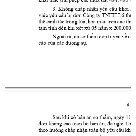
3. 
Không 
ch
ấ
p 
nh
ậ
n 
yêu 
c
ầ
u 
kh
ở
i 
ki
vi
ệ
c 
yêu c
ầ
u 
b
ị
đơ
n 
Công 
ty 
TNHH 
L6 
thườ
th
ể
canh 
tác 
tr
ồ
ng 
lúa, 
hoa 
mà
u 
trên 
các 
th
ửa
t
ạm tính đế
n khi 
xét x
ử
05 năm x 2
00.000.0
Ngoài 
ra, 
án 
sơ 
th
ẩm 
còn 
tuyên 
v
ề 
chi
cáo của các đươ
ng s
ự.
6 
Sau khi có b
ản á
n sơ thẩ
m, 
ngày 11/
4
đơn kháng cá
o toàn b
ộ bản án, đề n
ghị Tòa 
theo hướ
ng ch
ấ
p nh
ậ
n toàn b
ộ
 yêu c
ầ
u kh
ở
i