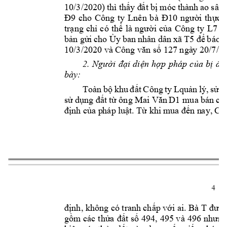
10/3/2020) 
thì 
thấy đ
ất 
bị
móc 
thành 
ao 
s
âu 
Đ9
cho 
Công 
ty 
L
nên 
bà 
Đ10
ngư
ờ
i 
thực 
trạng 
chỉ 
có 
thể
là 
người 
của 
Công 
ty 
L7 
k
b
ản 
gửi 
cho Ủ
y 
ban 
nhân 
dân 
xã T
5
để 
báo 
s
10/3/2020 và 
Cô
ng văn số 127 ngà
y 20/7/2
2. 
Người 
đại 
diện 
hợp 
pháp 
của 
bị
đơ
bày:
Toàn 
bộ
khu 
đất 
Công 
ty 
Lquản 
lý, 
sử 
d
sử 
dụng 
đất 
từ
ông 
Mai 
Văn 
D1
mua 
bán 
ch
định 
của p
háp 
luật. 
Từ
khi 
mua 
đến n
ay, 
Cô
4 
định, không có tran
h chấp với ai. Bà T 
đư
ợc
gồm các 
thửa 
đất số 
494, 
495 và 
496 
nhưng