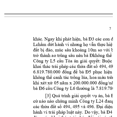
7 
khác. 
Ngay k
hi 
phát h
iệ
n, bà 
Đ3
các 
con đ
ã 
Lchấm 
dứt hàn
h vi
 như
ng họ 
vẫn 
thực 
hiện 
đất 
bị
đào, 
múc 
sâu 
khoảng 
10m 
so 
với 
bề 
trở
thành 
ao tr
ũng sâ
u nên 
bà Đ
không thể
ca
Công 
ty 
L
5 
cầu 
Tòa 
án 
giải 
quyết: 
Buộc 
C
khai th
ác trái 
phép 
các 
th
ửa đất 
số 
494, 495
6.819.780.00
0 
đồng 
để
bà 
Đ5
ph
ụ
c 
hiện 
t
không thể can
h tác trồng lúa, hoa mà
u trên 
khi 
xét xử
05 năm 
x 
200.000.000 đ
ồng/năm
bà 
Đ6
 c
ầu 
Công ty 
L6 
thường là 7.819.
780.
[3] 
Quá 
trình 
giải 
quyết 
vụ
án, 
bà 
Đ7
cứ nào
 nào chứng 
minh 
Công ty L24
đang c
các thửa 
đất số 
494, 4
95 và 
496. Đại
 diện 
C
hành vi 
trái pháp luật này. 
Do vậy, b
à 
Đ4
k