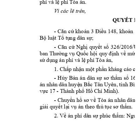
phí và lệ phí 
Tòa án.
Vì các lẽ trê
n,
QUYẾT Đ
- 
Căn 
cứ 
khoản 
3 
Đi
ều 
148, 
khoản 
3 
Bộ luật Tố tụ
ng dân sự; 
- 
Căn 
cứ 
Nghị 
quyết 
số 
326/2016/
ban 
Thường vụ 
Quốc h
ội 
quy đ
ịnh về 
mức 
sử dụng án p
hí và lệ phí Tòa án,
1. Chấp nhận m
ột phần k
háng cáo củ
- 
H
ủy 
Bản 
án 
dân 
sự
sơ 
thẩm 
số 
16/
án nhân 
dân huyệ
n Bắc Tân 
Uyên, 
tỉnh Bì
n
vực 17 
- 
Thàn
h phố Hồ Chí Mi
nh). 
- 
Chuyển 
hồ
sơ v
ề 
Tòa án nhân dân k
giải quyết lạ
i vụ án theo t
hủ tục sơ thẩm. 
2. Về án phí dâ
n sự phúc t
hẩm: Nguyê