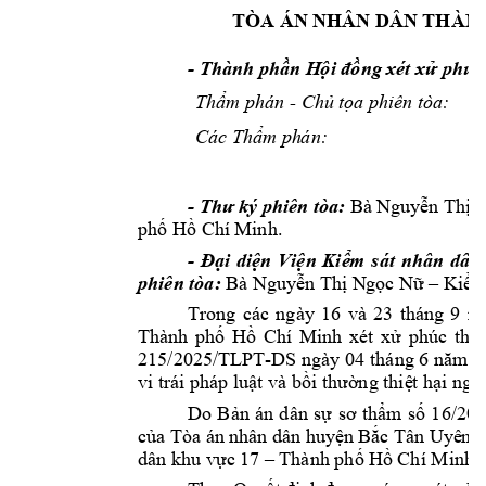
TÒA ÁN NH
ÂN DÂN THÀN
- 
Thành phần H
ội đồng xét xử phúc
Thẩm phán 
- 
Chủ tọ
a phiên tòa:
B
Các Thẩm ph
án: 
B
Ô
- 
Thư 
k
ý phiên t
òa: 
Bà 
Nguyễn 
Thị T
phố Hồ Chí 
Minh. 
- 
Đại 
diện 
Viện 
Kiể
m 
sát 
nhân 
dân 
phiên tòa:
Bà Ng
uyễn Thị N
gọc Nữ –
Kiểm
Trong 
các 
n
gày 
16 
và 
23 
tháng 
9
n
Thành 
phố 
Hồ 
Chí 
Minh 
xét 
xử 
phúc 
t
hẩ
215/2025/TLP
T-
DS
ngày 04 
tháng 6 năm 2
vi trái phá
p luật và bồi thường thiệ
t hại ngo
Do 
Bản 
án 
d
ân 
sự
sơ 
thẩm 
số 
16/20
của Tòa án 
nhân 
dân huyệ
n Bắc Tâ
n Uyê
n, 
dân khu vực 1
7 –
Thành phố 
Hồ Chí
Minh) 