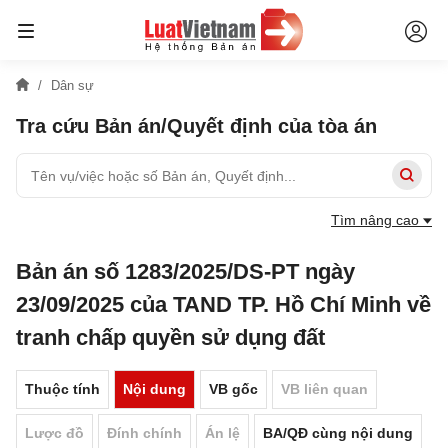
Dân sự
Tra cứu Bản án/Quyết định của tòa án
Tìm nâng cao
Bản án số 1283/2025/DS-PT ngày
23/09/2025 của TAND TP. Hồ Chí Minh về
tranh chấp quyền sử dụng đất
Thuộc tính
Nội dung
VB gốc
VB liên quan
Lược đồ
Đính chính
Án lệ
BA/QĐ cùng nội dung