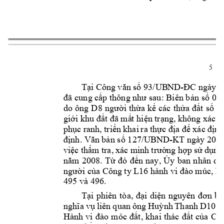
5 
Tại Công 
văn số
 93/UB
ND-
ĐC ngày 
1
đã 
cung cấp thông như s
au: Biên b
ản số 
01
do 
ông 
D8
ngư
ời 
thừa 
kế 
các 
thử
a 
đất 
số 
4
giới khu đất đã mấ
t hiện trạng, khôn
g xác đ
phục ran
h, triể
n khai 
ra thực địa để
xác 
định
định. Văn bản s
ố 127/UBND
-
KT ngày 20/7
việc 
thẩm tra, 
xác minh 
trường 
hợp 
sử 
dụng
năm 
2008. 
Từ
đó 
đến 
nay
, 
Ủy 
ban 
nhân 
dâ
ngư
ời củ
a 
Công ty L
16 
hành vi đào múc, kha
495 và 496. 
Tại 
phiên 
t
òa, 
đại
diện 
nguyên 
đơn 
bà
nghĩa 
vụ 
liên 
quan 
ông Huỳnh 
Thanh 
D10
b
Hành 
vi 
đào 
móc 
đ
ất, 
khai 
thác 
đất 
của 
Côn