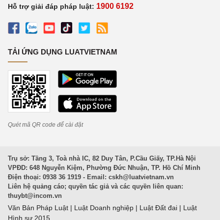
1900 6192
Hỗ trợ giải đáp pháp luật:
TẢI ỨNG DỤNG LUATVIETNAM
Quét mã QR code để cài đặt
Trụ sở: Tầng 3, Toà nhà IC, 82 Duy Tân, P.Cầu Giấy, TP.Hà Nội
VPĐD: 648 Nguyễn Kiệm, Phường Đức Nhuận, TP. Hồ Chí Minh
Điện thoại: 0938 36 1919 - Email:
cskh@luatvietnam.vn
Liên hệ quảng cáo; quyền tác giả và các quyền liên quan:
thuybt@incom.vn
Văn Bản Pháp Luật
|
Luật Doanh nghiệp
|
Luật Đất đai
|
Luật
Hình sự 2015