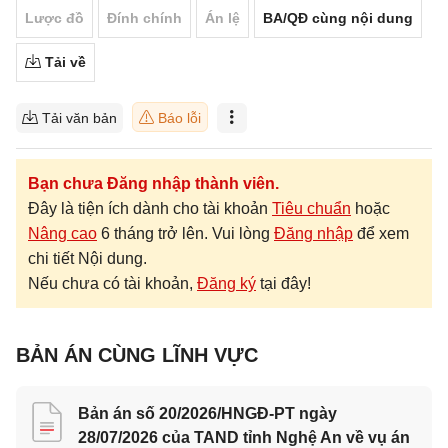
Lược đồ
Đính chính
Án lệ
BA/QĐ cùng nội dung
Tải về
Tải văn bản
Báo lỗi
Bạn chưa Đăng nhập thành viên.
Đây là tiện ích dành cho tài khoản
Tiêu chuẩn
hoặc
Nâng cao
6 tháng trở lên. Vui lòng
Đăng nhập
để xem
chi tiết Nội dung.
Nếu chưa có tài khoản,
Đăng ký
tại đây!
BẢN ÁN CÙNG LĨNH VỰC
Bản án số 20/2026/HNGĐ-PT ngày
28/07/2026 của TAND tỉnh Nghệ An về vụ án