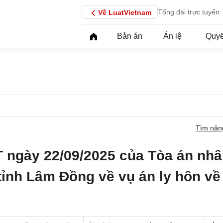
Tổng đài trực tuyến:
Về LuatVietnam
Bản án
Án lệ
Quyế
Tìm nân
 ngày 22/09/2025 của Tòa án nh
tỉnh Lâm Đồng về vụ án ly hôn về