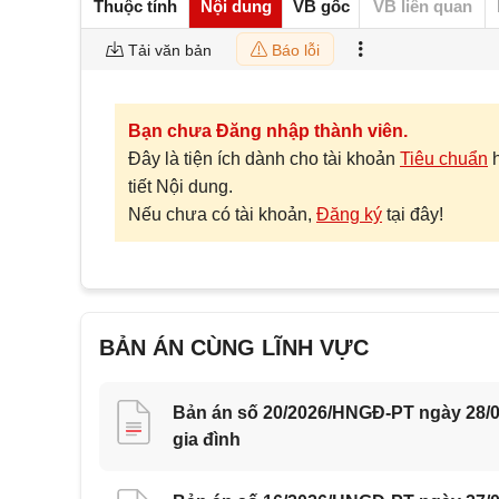
Thuộc tính
Nội dung
VB gốc
VB liên quan
Tải văn bản
Báo lỗi
Bạn chưa Đăng nhập thành viên.
Đây là tiện ích dành cho tài khoản
Tiêu chuẩn
tiết Nội dung.
Nếu chưa có tài khoản,
Đăng ký
tại đây!
BẢN ÁN CÙNG LĨNH VỰC
Bản án số 20/2026/HNGĐ-PT ngày 28/0
gia đình