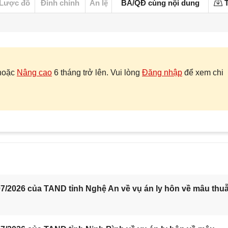
Lược đồ
Đính chính
Án lệ
BA/QĐ cùng nội dung
T
hoặc
Nâng cao
6 tháng trở lên. Vui lòng
Đăng nhập
để xem chi
7/2026 của TAND tỉnh Nghệ An về vụ án ly hôn về mâu thu