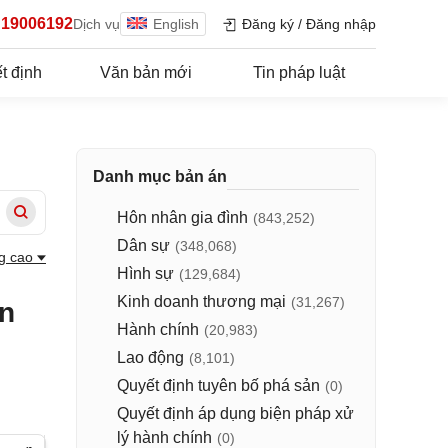
19006192
Dịch vụ
English
Đăng ký
/
Đăng nhập
t định
Văn bản mới
Tin pháp luật
Danh mục bản án
Hôn nhân gia đình
(843,252)
Dân sự
(348,068)
g cao
Hình sự
(129,684)
Kinh doanh thương mại
(31,267)
ân
Hành chính
(20,983)
Lao động
(8,101)
Quyết định tuyên bố phá sản
(0)
Quyết định áp dụng biện pháp xử
lý hành chính
(0)