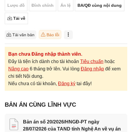
Lược đồ
Đính chính
Án lệ
BA/QĐ cùng nội dung
Tải về
Tải văn bản
Báo lỗi
Bạn chưa Đăng nhập thành viên.
Đây là tiện ích dành cho tài khoản
Tiêu chuẩn
hoặc
Nâng cao
6 tháng trở lên. Vui lòng
Đăng nhập
để xem
chi tiết Nội dung.
Nếu chưa có tài khoản,
Đăng ký
tại đây!
BẢN ÁN CÙNG LĨNH VỰC
Bản án số 20/2026/HNGĐ-PT ngày
28/07/2026 của TAND tỉnh Nghệ An về vụ án