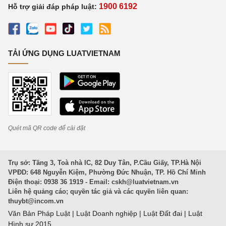
1900 6192
Hỗ trợ giải đáp pháp luật:
TẢI ỨNG DỤNG LUATVIETNAM
Quét mã QR code để cài đặt
Trụ sở: Tầng 3, Toà nhà IC, 82 Duy Tân, P.Cầu Giấy, TP.Hà Nội
VPĐD: 648 Nguyễn Kiệm, Phường Đức Nhuận, TP. Hồ Chí Minh
Điện thoại: 0938 36 1919 - Email:
cskh@luatvietnam.vn
Liên hệ quảng cáo; quyền tác giả và các quyền liên quan:
thuybt@incom.vn
Văn Bản Pháp Luật
|
Luật Doanh nghiệp
|
Luật Đất đai
|
Luật
Hình sự 2015