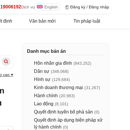
19006192
Dịch vụ
English
Đăng ký
/
Đăng nhập
t định
Văn bản mới
Tin pháp luật
Danh mục bản án
Hôn nhân gia đình
(843,252)
Dân sự
(348,068)
g cao
Hình sự
(129,684)
Kinh doanh thương mại
(31,267)
ân
Hành chính
(20,983)
u
Lao động
(8,101)
Quyết định tuyên bố phá sản
(0)
Quyết định áp dụng biện pháp xử
lý hành chính
(0)