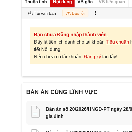
Thuộc tính
Nội dung
VB gốc
VB liên quan
Tải văn bản
Báo lỗi
Bạn chưa Đăng nhập thành viên.
Đây là tiện ích dành cho tài khoản
Tiêu chuẩn
tiết Nội dung.
Nếu chưa có tài khoản,
Đăng ký
tại đây!
BẢN ÁN CÙNG LĨNH VỰC
Bản án số 20/2026/HNGĐ-PT ngày 28/0
gia đình