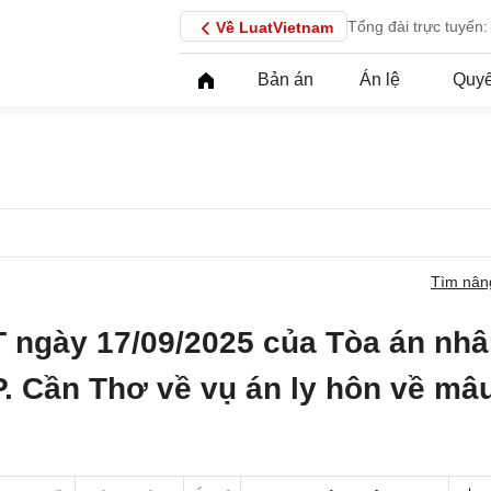
Tổng đài trực tuyến:
Về LuatVietnam
Bản án
Án lệ
Quyế
Tìm nân
 ngày 17/09/2025 của Tòa án nh
P. Cần Thơ về vụ án ly hôn về mâ