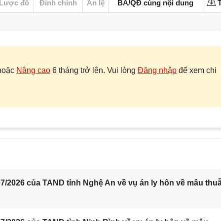
Lược đồ
Đính chính
Án lệ
BA/QĐ cùng nội dung
T
hoặc
Nâng cao
6 tháng trở lên. Vui lòng
Đăng nhập
để xem chi
7/2026 của TAND tỉnh Nghệ An về vụ án ly hôn về mâu thu