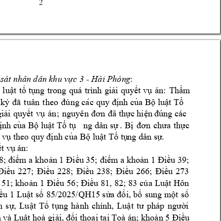
2 
:  
 k
 - 









































. 










. 








1






7; 










; 








































