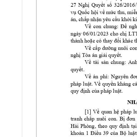
26/201








án, 


: 





ngày 
0
6/01/2023 
LT
































NH







. 
B






















