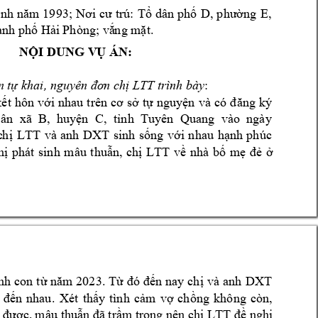
D, 
E
, 















NỘI DUNG V
Ụ ÁN:
: 
LTT
 trình 
bày



















xã
B
C
vào
  ngày 





 
LTT
và 
anh 
DXT









phát 
sinh 
LTT











DXT



























ch
LTT



