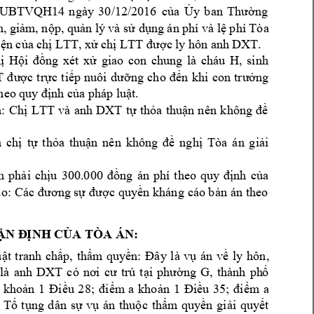
6/UBTVQH14 
ngày 
30/12/2016









LTT
, x
LTT
anh 
DXT
.  







H, 
si
nh 












T














LTT
và 
anh 
DXT














































ẬN Đ
ỊNH CỦA TÒA ÁN
:
ly 
hôn
, 












là 
anh 
DXT
có 
ph
G










1

























