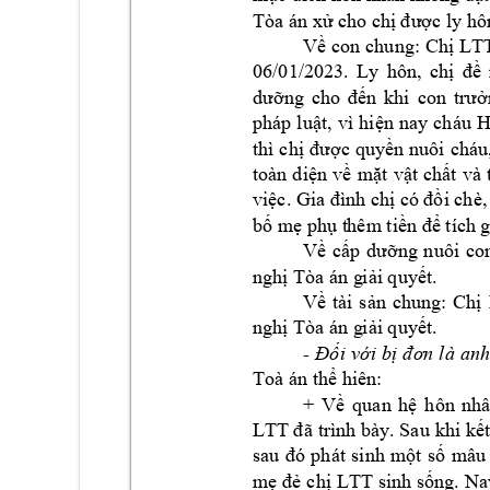



LT




06/01/2023
. 











H















v

























.


- 
anh







+ 







LTT










LTT




