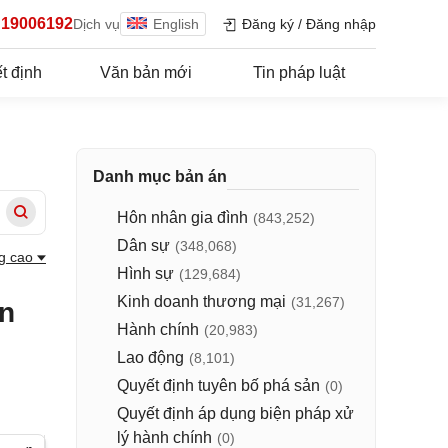
19006192
Dịch vụ
English
Đăng ký
/
Đăng nhập
t định
Văn bản mới
Tin pháp luật
Danh mục bản án
Hôn nhân gia đình
(843,252)
Dân sự
(348,068)
g cao
Hình sự
(129,684)
Kinh doanh thương mại
(31,267)
ân
Hành chính
(20,983)
Lao động
(8,101)
Quyết định tuyên bố phá sản
(0)
Quyết định áp dụng biện pháp xử
lý hành chính
(0)