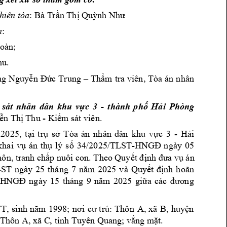
: 




:  

; 

. 

n,
Tòa 
án
 nhân 








k
- 
 
sát 
nhân 
d
ân
hu 
vực 
3 
thành 
phố 
Hải 
Phòng 
 - K
.  



5
k
- 














khai 
v
34
/2025/T
LST-
05








hôn
. Theo 



-
ST
ngày 
25 
tháng 
7 
2025 





15
t
háng 
9 
20
25 








TT
A, 
xã 
B












 Thôn A, xã C
, 
; 
. 




