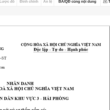
Lược đồ
Đính chính
Án lệ
BA/QĐ cùng nội dung
T
 
CỘNG HÒA XÃ HỘI CHỦ NGHĨA VIỆT NAM
- 
- 
NG
Độc lập 
Tự do 
Hạ
nh phúc
-
ST


NHÂN D
ANH 
OÀ XÃ HỘI C
HỦ NGHĨA VIỆT NAM
N DÂN 
C
 3 - 
KHU VỰ
HẢI PHÒNG
g xét xử 
sơ thẩ
m
 gồ
m có: