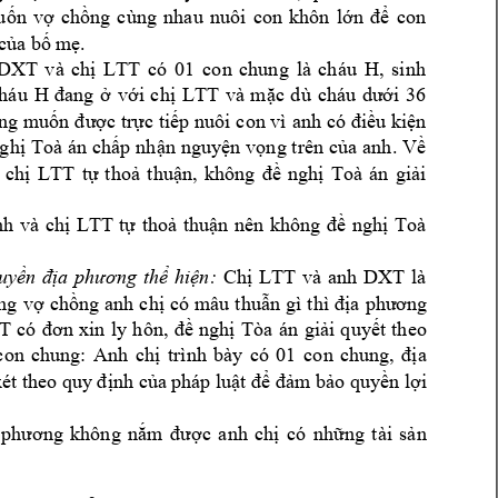












.


DXT
LTT
có 
01 
con 
chung 
là 
cháu 
H, 
sinh 


háu 
H 
LTT
và 



























LTT
t












LTT











LTT
và 
anh 
DXT
là 


















T
xin 
l
y 
h
ôn, 
Tòa 
án 







trình 
bày
có 
01 
con 
chu
ng






















