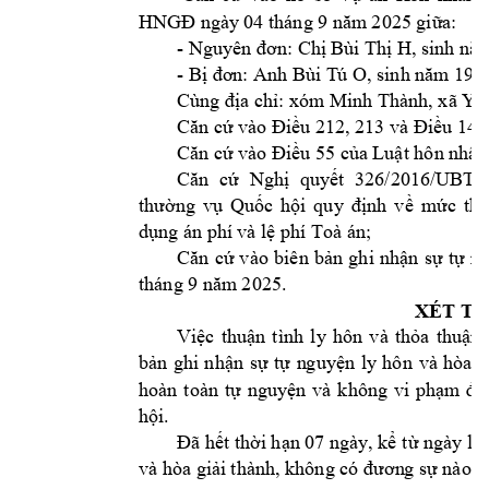
04
 tháng 9 
25
HNGĐ ngày
năm
 20
giữa:
- 
H
Nguyên đơn: Chị B
ùi Thị 
, sinh nă
- 
Anh Bùi T
ú O
, s
Bị đơn: 
inh năm 198
Cùn
Minh Thành
g địa chỉ: 
xóm 
, xã Yê
, 213 và 
147
Căn cứ vào Điều 21
2
Điều 
Căn cứ vào
Điều 55
c
ủa Luật hôn nhâ
n
Căn 
cứ 
Nghị 
quy
ết 
326/2016/UBT
thường 
vụ 
Quốc 
hội 
quy 
đị
nh 
v
ề 
mứ
c 
thu
dụng án phí 
và lệ phí Toà án;
Căn 
cứ 
vào 
biên 
bản 
ghi 
nhận 
sự 
t
ự 
ng
tháng 9 
25
. 
năm
 20
XÉT TH
Việc 
thuận 
tình 
ly 
hô
n 
và 
thỏa 
thuận 
bản 
ghi 
nhận 
sự 
tự 
n
guyện
ly 
hôn 
và 
hòa 
g
hoàn 
toàn 
tự 
n
guyện 
và 
không 
vi 
phạm 
đi
hội.
Đã hết thời hạn 07 ngày
, kể t
ừ ngày lập
và hòa giải 
thành, không có đươn
g sự nào t