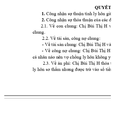
QUYẾT Đ
1. 
Công nhậ
n sự thuận tình ly
 hôn giữa
2. 
Công nhậ
n sự thỏa thuận của các 
đươ
2.1. 
H 
và 
Về 
con 
chung:
Chị 
Bùi 
Thị 
chung. 
2.2. 
Về tài sản, c
ông nợ chung: 
- 
H và a
Về tài sản chun
g: Chị
Bùi Thị 
- 
H 
v
V
ề 
công 
nợ 
chung:
Chị
Bùi 
Thị 
cá nhân nào n
ên vợ chồng ly
 hôn không y
êu
 2.3. 
H 
Về 
án 
phí: 
Chị 
Bùi 
Thị 
thỏa 
t
h
ly hôn 
sơ 
thẩm
nhưng 
được trừ 
vào số 
tiền 