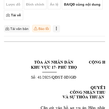
Lược đồ
Đính chính
Án lệ
BA/QĐ cùng nội dung
Tải về
Tải văn bản
Báo lỗi
   T
ÒA 
ÁN NHÂN D
ÂN               
CỘ
NG HÒ
- 
KHU VỰC 17
PHÚ 
THỌ
: 4
1
/20
25
-
Số
/QĐST
HNGĐ                
QUYẾT 
CÔNG NHẬN THUẬ
VÀ SỰ THỎA THUẬ
N 
Căn 
cứ 
vào 
hồ 
sơ 
vụ 
án 
H
ôn 
nhân 