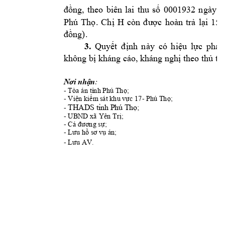
0001
932
n
gày 
0
đồng, 
theo 
biên 
lai 
thu 
số
H 
còn 
Phú 
Thọ. 
Chị 
được 
hoàn 
trả 
lại 
150
đồng).
3.
Quy
ết 
định 
này 
có 
hiệu 
lực 
pháp
không bị k
háng cáo, khán
g nghị theo thủ t
ụ
:                                                                 
Nơi nhận
- 
Tòa án tỉnh
Phú 
Thọ;
- 
- 
; 
Viện kiểm
 sát khu vực 17
Phú Thọ
THADS 
- 
tỉnh Phú Thọ;
- 
UBND 
xã 
; 
Yên Trị
- 
Cá đương sự;
- 
;
Lưu hồ sơ v
ụ án
- 
Lưu A
V.