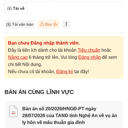
Tải về
Tải văn bản
Báo lỗi
Bạn chưa Đăng nhập thành viên.
Đây là tiện ích dành cho tài khoản
Tiêu chuẩn
hoặc
Nâng cao
6 tháng trở lên. Vui lòng
Đăng nhập
để xem
chi tiết Nội dung.
Nếu chưa có tài khoản,
Đăng ký
tại đây!
BẢN ÁN CÙNG LĨNH VỰC
Bản án số 20/2026/HNGĐ-PT ngày
28/07/2026 của TAND tỉnh Nghệ An về vụ án
ly hôn về mâu thuẫn gia đình