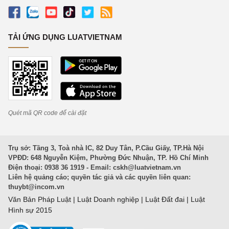
TẢI ỨNG DỤNG LUATVIETNAM
Quét mã QR code để cài đặt
Trụ sở: Tầng 3, Toà nhà IC, 82 Duy Tân, P.Cầu Giấy, TP.Hà Nội
VPĐD: 648 Nguyễn Kiệm, Phường Đức Nhuận, TP. Hồ Chí Minh
Điện thoại: 0938 36 1919 - Email:
cskh@luatvietnam.vn
Liên hệ quảng cáo; quyền tác giả và các quyền liên quan:
thuybt@incom.vn
Văn Bản Pháp Luật
|
Luật Doanh nghiệp
|
Luật Đất đai
|
Luật
Hình sự 2015