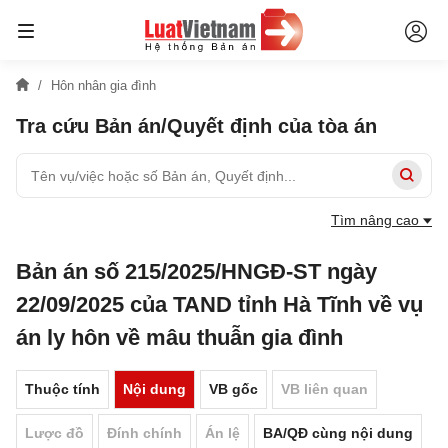
Hôn nhân gia đình
Tra cứu Bản án/Quyết định của tòa án
Tìm nâng cao
Bản án số 215/2025/HNGĐ-ST ngày
22/09/2025 của TAND tỉnh Hà Tĩnh về vụ
án ly hôn về mâu thuẫn gia đình
Thuộc tính
Nội dung
VB gốc
VB liên quan
Lược đồ
Đính chính
Án lệ
BA/QĐ cùng nội dung