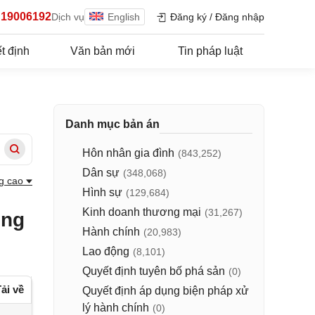
19006192
Dịch vụ
English
Đăng ký
/
Đăng nhập
t định
Văn bản mới
Tin pháp luật
Danh mục bản án
Hôn nhân gia đình
(843,252)
Dân sự
(348,068)
g cao
Hình sự
(129,684)
Kinh doanh thương mại
(31,267)
ồng
Hành chính
(20,983)
Lao động
(8,101)
Quyết định tuyên bố phá sản
(0)
ải về
Quyết định áp dụng biện pháp xử
lý hành chính
(0)