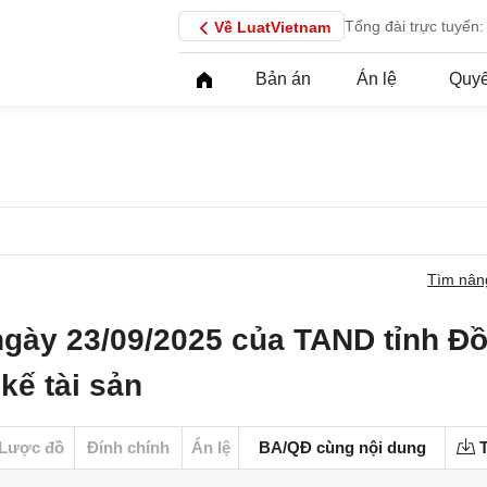
Tổng đài trực tuyến:
Về LuatVietnam
Bản án
Án lệ
Quyế
Tìm nân
ngày 23/09/2025 của TAND tỉnh Đ
kế tài sản
Lược đồ
Đính chính
Án lệ
BA/QĐ cùng nội dung
T