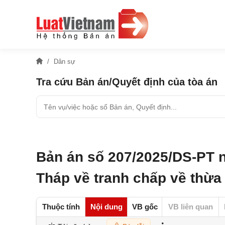
Dân sự
Tra cứu Bản án/Quyết định của tòa án
Bản án số 207/2025/DS-PT 
Tháp về tranh chấp về thừa 
Thuộc tính
Nội dung
VB gốc
VB liên quan