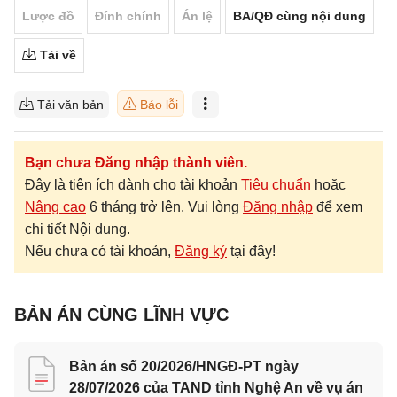
Lược đồ
Đính chính
Án lệ
BA/QĐ cùng nội dung
Tải về
Tải văn bản
Báo lỗi
Bạn chưa Đăng nhập thành viên.
Đây là tiện ích dành cho tài khoản
Tiêu chuẩn
hoặc
Nâng cao
6 tháng trở lên. Vui lòng
Đăng nhập
để xem
chi tiết Nội dung.
Nếu chưa có tài khoản,
Đăng ký
tại đây!
BẢN ÁN CÙNG LĨNH VỰC
Bản án số 20/2026/HNGĐ-PT ngày
28/07/2026 của TAND tỉnh Nghệ An về vụ án