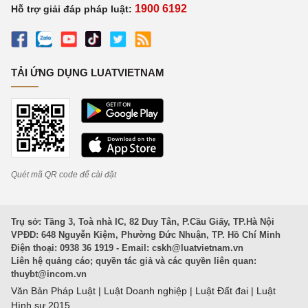
1900 6192
Hỗ trợ giải đáp pháp luật:
TẢI ỨNG DỤNG LUATVIETNAM
Quét mã QR code để cài đặt
Trụ sở: Tầng 3, Toà nhà IC, 82 Duy Tân, P.Cầu Giấy, TP.Hà Nội
VPĐD: 648 Nguyễn Kiệm, Phường Đức Nhuận, TP. Hồ Chí Minh
Điện thoại: 0938 36 1919 - Email:
cskh@luatvietnam.vn
Liên hệ quảng cáo; quyền tác giả và các quyền liên quan:
thuybt@incom.vn
Văn Bản Pháp Luật
|
Luật Doanh nghiệp
|
Luật Đất đai
|
Luật
Hình sự 2015